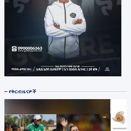
የቅርብ ዜናዎች