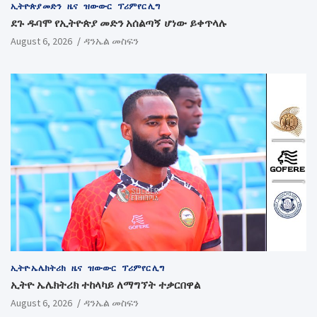
ኢትዮጵያ መድን
ዜና
ዝውውር
ፕሪምየር ሊግ
ደጉ ዱባሞ የኢትዮጵያ መድን አሰልጣኝ ሆነው ይቀጥላሉ
August 6, 2026
ዳንኤል መስፍን
ኢትዮ ኤሌክትሪክ
ዜና
ዝውውር
ፕሪምየር ሊግ
ኢትዮ ኤሌክትሪክ ተከላካይ ለማግኘት ተቃርበዋል
August 6, 2026
ዳንኤል መስፍን