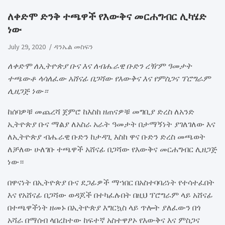
ለቀድሞ ድንቅ ተጫዋች የእውቅና መርሐግብር ሊካሄድ
ነው
July 29, 2020
ዳንኤል መስፍን
ለቀድሞ ለኢትዮጵያ ቡና እና ለብሔራዊ ቡድን ረዥም ዓመታት
ተጫውቶ ላሳለፈው አሸናፊ በጋሻው የእውቅና እና የምስጋና ፕሮግራም
ሊዘጋጅ ነው።
ከሰባዎቹ መጨረሻ ጀምሮ ከእስከ ዘጠናዎቹ መግቢያ ድረስ ለአንድ
ኢትዮጵያ ቡና ማልያ ለአስራ አራት ዓመታት በታማኝነት ያገለገለው እና
ለኢትዮጵያ ብሔራዊ ቡድን ከታዳጊ እስከ ዋና ቡድን ድረስ መጫወት
ለቻለው ሁለገቡ ተጫዋች አሸናፊ በጋሻው የእውቅና መርሐግብር ሊዘጋጅ
ነው።
በዋናነት በኢትዮጵያ ቡና ደጋፊዎች ማኀበር በአስተባባሪነት የተሳተፈበት
እና የአሸናፊ በጋሻው ወዳጆች በተካፈሉበት በዚህ ፕሮግራም ላይ አሸናፊ
በተጫዋችነት ዘመኑ በኢትዮጵያ እግርኳስ ላይ ጥሎት ያለፈውን በጎ
አሻራ በማሰብ ላበረከተው ከፍተኛ አስተዋፆኦ የእውቅና እና ምስጋና