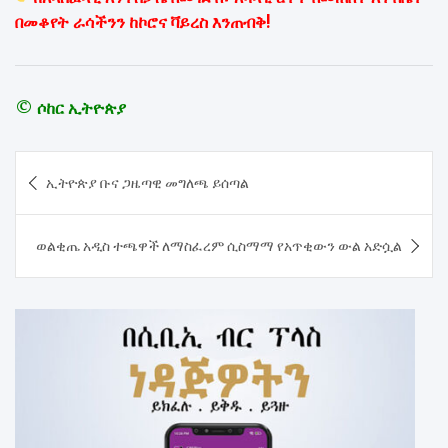
በመቆየት ራሳችንን ከኮሮና ቫይረስ እንጠብቅ!
© ሶከር ኢትዮጵያ
Post
ኢትዮጵያ ቡና ጋዜጣዊ መግለጫ ይሰጣል
navigation
ወልቂጤ አዲስ ተጫዋች ለማስፈረም ሲስማማ የአጥቂውን ውል አድሷል