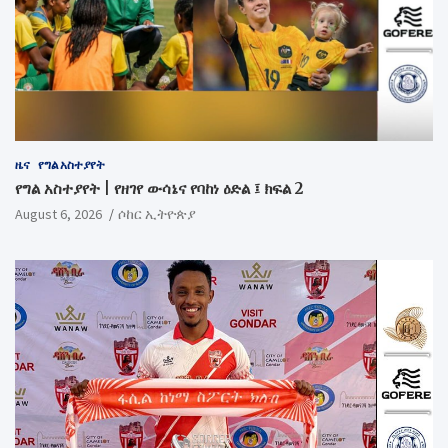
ዜና
የግል አስተያየት
የግል አስተያየት | የዘገየ ውሳኔና የባከነ ዕድል ፤ ክፍል 2
August 6, 2026
ሶከር ኢትዮጵያ