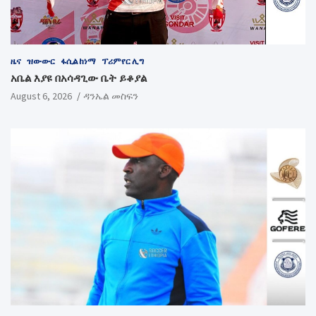
ዜና
ዝውውር
ፋሲል ከነማ
ፕሪምየር ሊግ
አቤል እያዩ በአሳዳጊው ቤት ይቆያል
August 6, 2026
ዳንኤል መስፍን