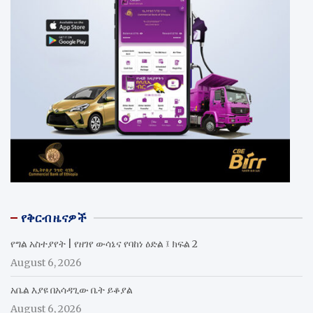
የቅርብ ዜናዎች
የግል አስተያየት | የዘገየ ውሳኔና የባከነ ዕድል ፤ ክፍል 2
August 6, 2026
አቤል እያዩ በአሳዳጊው ቤት ይቆያል
August 6, 2026