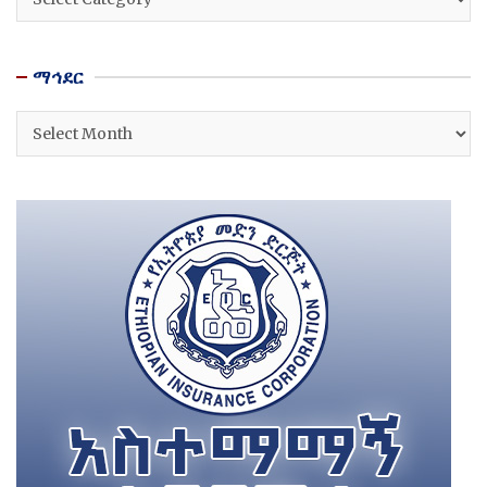
ማኅደር
ማኅደር