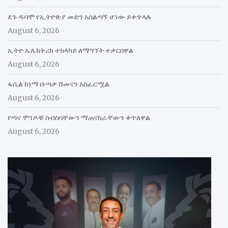
ደጉ ዱባሞ የኢትዮጵያ መድን አሰልጣኝ ሆነው ይቀጥላሉ
August 6, 2026
ኢትዮ ኤሌክትሪክ ተከላካይ ለማግኘት ተቃርበዋል
August 6, 2026
ፋሲል ከነማ ቡጣቃ ሸመናን አስፈርሟል
August 6, 2026
የጣና ሞገዶቹ ስብስባቸውን ማጠናከራቸውን ቀጥለዋል
August 6, 2026