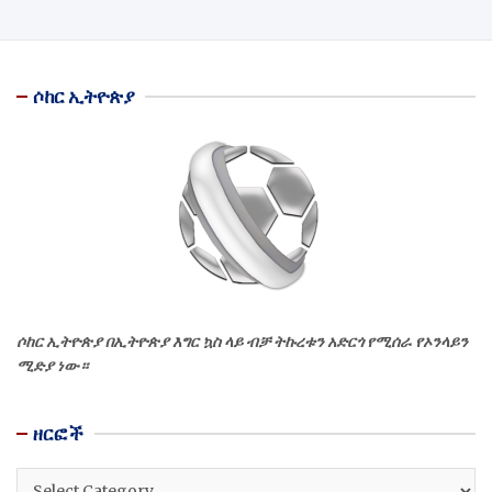
ሶከር ኢትዮጵያ
ሶከር ኢትዮጵያ በኢትዮጵያ እግር ኳስ ላይ ብቻ ትኩረቱን አድርጎ የሚሰራ የኦንላይን
ሚድያ ነው።
ዘርፎች
ዘርፎች