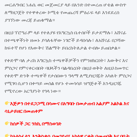
መርሐግብር ነሐሴ ወር መጀመርያ ላይ በአንድ በተመረጠ ሆቴል ውስጥ
ለማዘጋጀት የተዋቀረው ኮሚቴ የመጨረሻ ምዕራፍ ላይ እንደደረሰ
ያገኘነው መረጃ ይጠቁማል።
በዚህ ፕሮግራም ላይ የተለያዩ የእግርኳስ ቤተሰቦች ይታደማሉ፣ አሸናፊ
በተጫዋችነት ዘመኑ ያሳለፋቸው ነገሮች ይዳሰሳሉ፣ ለአሸናፊ በጋሻው
ከፍተኛ የሆነ የእውቅና ሽልማት ይበረከትለታል ተብሎ ይጠበቃል።
የቀድሞ ባለ ታሪክ እግርኳስ ተጫዋቾቻችን የምንዘክርበት፣ እውቅና እና
ምስጋና የምናቀርብበት ባህላችን ባልዳበረበት በዚህ ወቅት ለዚህ ስመጥር
የቀድሞ ድንቅ ተጫዋች የታሰበውን ዓላማ ለሚያዘጋጁት አካለት ምስጋና
የሚገባ ሲሆን በቀጣይ መሰል የሆኑ ተመሳሳይ ዝግጅቶች እንዲዘጋጁ
የሚኖረው አርዓያነት የጎላ ነው።
እጅዎን በተደጋጋሚ በሳሙና በአግባቡ በመታጠብ አልያም አልኮል እና
ሳኒታይዘር በመጠቀም
ከሰዎች ጋር ንክኪ በማስወገድ
ከአላስፈላጊ እንቅስቃሴ በመገደብ፣ አካላዊ ርቀት በመጠበቅ እና በቤት