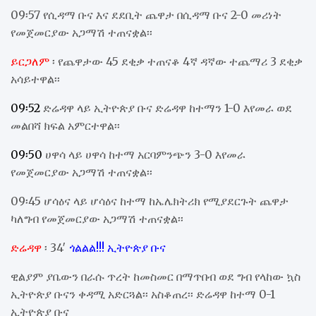
09፡57 የሲዳማ ቡና እና ደደቢት ጨዋታ በሲዳማ ቡና 2-0 መሪነት
የመጀመርያው አጋማሽ ተጠናቋል፡፡
ይርጋለም
፡ የጨዋታው 45 ደቂቃ ተጠናቆ 4ኛ ዳኛው ተጨማሪ 3 ደቂቃ
አሳይተዋል፡፡
09፡52
ድሬዳዋ ላይ ኢትዮጵያ ቡና ድሬዳዋ ከተማን 1-0 እየመራ ወደ
መልበሻ ክፍል አምርተዋል፡፡
09፡50
ሀዋሳ ላይ ሀዋሳ ከተማ አርባምንጭን 3-0 እየመራ
የመጀመርያው አጋማሽ ተጠናቋል፡፡
09፡45 ሆሳዕና ላይ ሆሳዕና ከተማ ከኤሌክትሪክ የሚያደርጉት ጨዋታ
ካለግብ የመጀመርያው አጋማሽ ተጠናቋል፡፡
ድሬዳዋ
፡ 34′
ጎልልል!!! ኢትዮጵያ ቡና
ዊልያም ያቤውን በራሱ ጥረት ከመስመር በማጥበብ ወደ ግብ የላከው ኳስ
ኢትዮጵያ ቡናን ቀዳሚ አድርጓል፡፡ አስቆጠረ፡፡ ድሬዳዋ ከተማ 0-1
ኢትዮጵያ ቡና