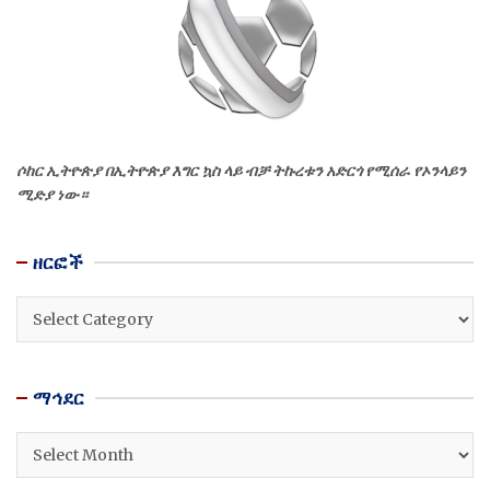
ሶከር ኢትዮጵያ በኢትዮጵያ እግር ኳስ ላይ ብቻ ትኩረቱን አድርጎ የሚሰራ የኦንላይን
ሚድያ ነው።
ዘርፎች
ዘርፎች
ማኅደር
ማኅደር