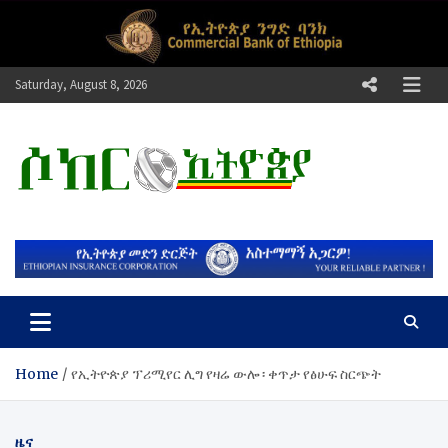
Skip
to
content
Saturday, August 8, 2026
ሶከር ኢትዮጵያ
የኢትዮጵያ እግርኳስ ድምፅ !
Home
የኢትዮጵያ ፕሪሚየር ሊግ የዛሬ ውሎ ፡ ቀጥታ የፅሁፍ ስርጭት
ዜና