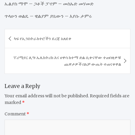
ኤልያስ ማሞ – ጋቶች ፓኖም – መስኡድ መሃመድ
ጥላሁን ወልዴ – ዊልያም ያቤውን – እያሱ ታምሩ
Post
ካፍ የኢንስትራክተሮችን ደረጃ አጸደቀ
navigation
ፕሪሚየር ሊግ፡ ኤሌክትሪክ እና ሀዋሳ ከተማ ድል ሲቀናቸው ተጠባቂዎቹ
ጨዋታዎች በአቻ ውጤት ተጠናቀዋል
Leave a Reply
Your email address will not be published.
Required fields are
marked
*
Comment
*