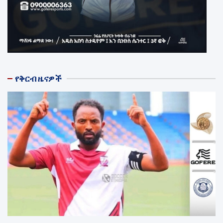
የቅርብ ዜናዎች