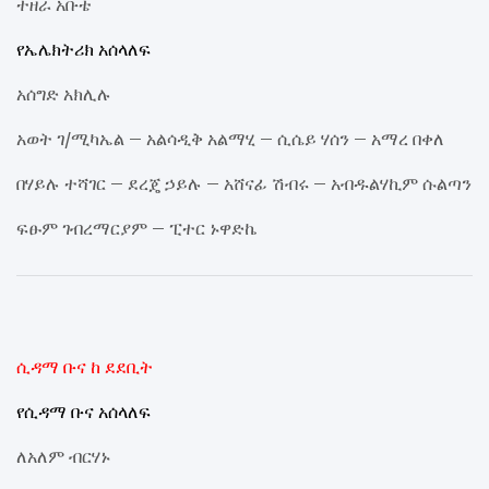
ተዘራ አቡቴ
የኤሌክትሪክ አሰላለፍ
አሰግድ አክሊሉ
አወት ገ/ሚካኤል – አልሳዲቅ አልማሂ – ሲሴይ ሃሰን – አማረ በቀለ
በሃይሉ ተሻገር – ደረጄ ኃይሉ – አሸናፊ ሽብሩ – አብዱልሃኪም ሱልጣን
ፍፁም ገብረማርያም – ፒተር ኑዋድኬ
ሲዳማ ቡና ከ ደደቢት
የሲዳማ ቡና አሰላለፍ
ለአለም ብርሃኑ