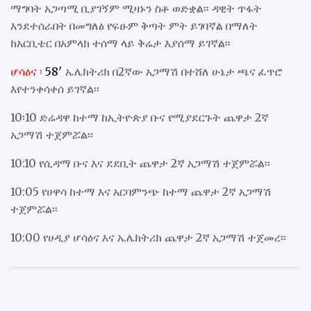
ማግባት አጋጣሚ ቢያገኝም ሚዛኑን ስቶ ወድቋል፡፡ ዳዊት ጥፋት
እንደተሰራበት በመግለፅ የፍፁም ቅጣት ምት ይገባኛል በማለት
ከአርቢቴር በአምላክ ተሰማ ላይ ቅሬታ እያሰማ ይገኛል፡፡
ሆሳዕና
፡
58′
ኤሌክትሪክ በ2ኛው አጋማሽ በተሸለ ሁኔታ ጫና ፈጥሮ
እየተንቀሳቀሰ ይገኛል፡፡
10፡10 ድሬዳዋ ከተማ ከኢትዮጵያ ቡና የሚያደርጉት ጨዋታ 2ኛ
አጋማሽ ተጀምሯል፡፡
10:10 የሲዳማ ቡና እና ደደቢት ጨዋታ 2ኛ አጋማሽ ተጀምሯል፡፡
10:05 የሀዋሳ ከተማ እና አርባምንጭ ከተማ ጨዋታ 2ኛ አጋማሽ
ተጀምሯል፡፡
10:00 የሀዲያ ሆሳዕና እና ኤሌክትሪክ ጨዋታ 2ኛ አጋማሽ ተጀመረ፡፡