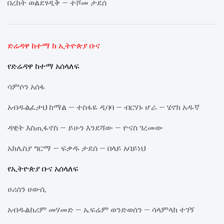
በረከት ወልደፃዲቅ – ተሾመ ታደሰ
ድሬዳዋ ከተማ ከ ኢትዮጵያ ቡና
የድሬዳዋ ከተማ አሰላለፍ
ሳምሶን አሰፋ
አብዱልፈታህ ከማል – ተስፋዬ ዲባባ – ብርሃኑ ሆራ – ሄኖክ አዱኛ
ዳዊት እስጢፋኖስ – ይሁን እንደሻው – ዮናስ ገረመው
አክሌስያ ግርማ – ፍቃዱ ታደሰ – በላይ አባይነህ
የኢትዮጵያ ቡና አሰላለፍ
ሀሪሰን ሀውሲ
አብዱልከሪም መሃመድ – ኤፍሬም ወንድወሰን – ሳላምላክ ተገኝ