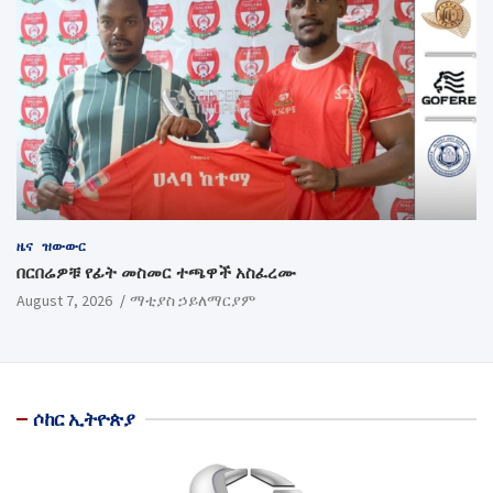
ዜና
ዝውውር
በርበሬዎቹ የፊት መስመር ተጫዋች አስፈረሙ
August 7, 2026
ማቲያስ ኃይለማርያም
ሶከር ኢትዮጵያ