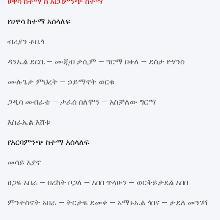
ሀዋሳ ከተማ ከ አርባምንጭ ከተማ
የሀዋሳ ከተማ አሰላለፍ
ብሪያን ቶቤጎ
ዳንኤል ደርቤ – ሙጂብ ቃሲም – ግርማ በቀለ – ደስታ ዮሃንስ
ሙሉጌታ ምህረት – ኃይማኖት ወርቁ
ጋዲሳ መብራቴ – ታፈሰ ሰለሞን – አስቻለው ግርማ
እስራኤል እሸቱ
የአርባምንጭ ከተማ አሰላለፍ
መሳይ አያኖ
ፀጋዬ አበራ – በረከት ቦጋለ – አበበ ጥላሁን – ወርቅይታደል አበበ
ምንተስኖት አበራ – ትርታዬ ደመቀ – አማኑኤል ጎበና – ታደለ መንገሻ