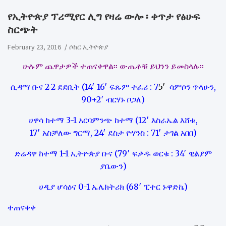
የኢትዮጵያ ፕሪሚየር ሊግ የዛሬ ውሎ ፡ ቀጥታ የፅሁፍ
ስርጭት
February 23, 2016
ሶከር ኢትዮጵያ
ሁሉም ጨዋታዎች ተጠናቀዋል፡፡ ውጤቶቹ ይህንን ይመስላሉ፡፡
ሲዳማ ቡና 2-2 ደደቢት (14′ 16′ ፍጹም ተፈሪ : 7
5′
ሳምሶን ጥላሁን,
90+2′ ብርሃኑ ቦጋለ)
ሀዋሳ ከተማ 3-1 አርባምንጭ ከተማ (12′ እስራኤል እሸቱ,
17′ አስቻለው ግርማ, 24′ ደስታ ዮሃንስ : 71′ ታገል አበበ)
ድሬዳዋ ከተማ 1-1 ኢትዮጵያ ቡና (79′ ፍቃዱ ወርቁ : 34′ ዊልያም
ያቤውን)
ሀዲያ ሆሳዕና 0-1 ኤሌክትሪክ (68′ ፒተር ኑዋድኬ)
ተጠናቀቀ