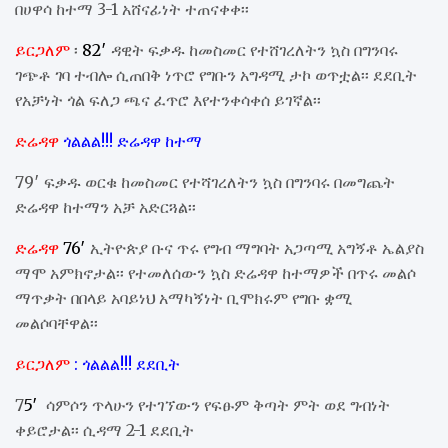
በሀዋሳ ከተማ 3-1 አሸናፊነት ተጠናቀቀ፡፡
ይርጋለም
፡
82′
ዳዊት ፍቃዱ ከመስመር የተሸገረለትን ኳስ በግንባሩ
ገጭቶ ገባ ተብሎ ሲጠበቅ ነጥሮ የግቡን አግዳሚ ታኮ ወጥቷል፡፡ ደደቢት
የአቻነት ጎል ፍለጋ ጫና ፈጥሮ እየተንቀሳቀሰ ይገኛል፡፡
ድሬዳዋ
ጎልልል!!! ድሬዳዋ ከተማ
79′ ፍቃዱ ወርቁ ከመስመር የተሻገረለትን ኳስ በግንባሩ በመግጨት
ድሬዳዋ ከተማን አቻ አድርጓል፡፡
ድሬዳዋ
76′
ኢትዮጵያ ቡና ጥሩ የግብ ማግባት አጋጣሚ አግኝቶ ኤልያስ
ማሞ አምክኖታል፡፡ የተመለሰውን ኳስ ድሬዳዋ ከተማዎች በጥሩ መልሶ
ማጥቃት በበላይ አባይነህ አማካኝነት ቢሞክሩም የግቡ ቋሚ
መልሶባቸዋል፡፡
ይርጋለም
: ጎልልል!!! ደደቢት
7
5′
ሳምሶን ጥላሁን የተገኘውን የፍፁም ቅጣት ምት ወደ ግብነት
ቀይሮታል፡፡ ሲዳማ 2-1 ደደቢት