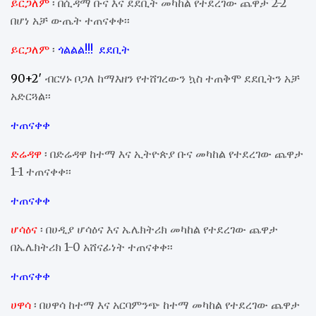
ይርጋለም
፡ በሲዳማ ቡና እና ደደቢት መካከል የተደረገው ጨዋታ 2-2
በሆነ አቻ ውጤት ተጠናቀቀ፡፡
ይርጋለም
፡
ጎልልል!!! ደደቢት
90+2′
ብርሃኑ ቦጋለ ከማእዘን የተሸገረውን ኳስ ተጠቅሞ ደደቢትን አቻ
አድርጓል፡፡
ተጠናቀቀ
ድሬዳዋ
፡ በድሬዳዋ ከተማ እና ኢትዮጵያ ቡና መካከል የተደረገው ጨዋታ
1-1 ተጠናቀቀ፡፡
ተጠናቀቀ
ሆሳዕና
፡ በሀዲያ ሆሳዕና እና ኤሌክትሪክ መካከል የተደረገው ጨዋታ
በኤሌክትሪክ 1-0 አሸናፊነት ተጠናቀቀ፡፡
ተጠናቀቀ
ሀዋሳ
፡ በሀዋሳ ከተማ እና አርባምንጭ ከተማ መካከል የተደረገው ጨዋታ