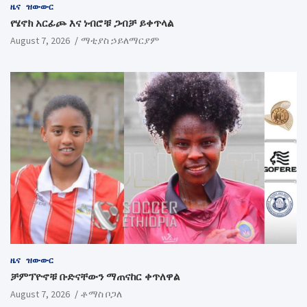
ዜና
ዝውውር
የሄኖክ አርፊጮ እና ነብሮቹ ጋብቻ ይቀጥላል
August 7, 2026
ማቲያስ ኃይለማርያም
ዜና
ዝውውር
ቻምፕዮኖቹ ቡድናቸውን ማጠናከር ቀጥለዋል
August 7, 2026
ቶማስ ቦጋለ