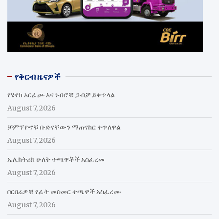
የቅርብ ዜናዎች
የሄኖክ አርፊጮ እና ነብሮቹ ጋብቻ ይቀጥላል
August 7, 2026
ቻምፕዮኖቹ ቡድናቸውን ማጠናከር ቀጥለዋል
August 7, 2026
ኤሌክትሪክ ሁለት ተጫዋቾች አስፈረመ
August 7, 2026
በርበሬዎቹ የፊት መስመር ተጫዋች አስፈረሙ
August 7, 2026