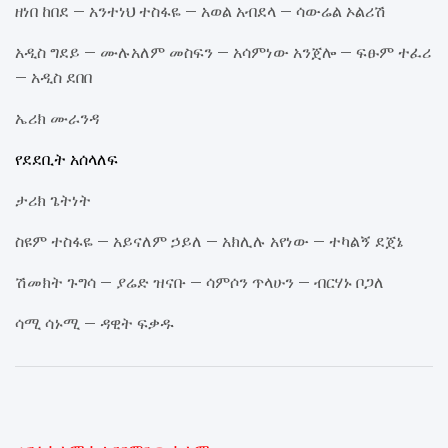
ዘነበ ከበደ – አንተነህ ተስፋዬ – አወል አብደላ – ሳውሬል ኦልሪሽ
አዲስ ግደይ – ሙሉአለም መስፍን – አሳምነው አንጀሎ – ፍፁም ተፈሪ
– አዲስ ደበበ
ኤሪክ ሙራንዳ
የደደቢት አሰላለፍ
ታሪክ ጌትነት
ስዩም ተስፋዬ – አይናለም ኃይለ – አክሊሉ አየነው – ተካልኝ ደጀኔ
ሽመክት ጉግሳ – ያሬድ ዝናቡ – ሳምሶን ጥላሁን – ብርሃኑ ቦጋለ
ሳሚ ሳኑሚ – ዳዊት ፍቃዱ