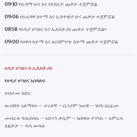
09፡10
የሲዳማ ቡና እና የደደቢት ጨዋታ ተጀምሯል
09፡06
የድሬዳዋ ከተማ እና ኢትዮጵያ ቡና ጨዋታ ተጀምሯል
08:58
የሀዲያ ሆሳዕና እና ኤሌክትሪክ ጨዋታ ተጀምሯል፡፡
09፡00
የሀዋሳ ከተማ እና አርባምንጭ ከተማ ጨዋታ ተጀምሯል
ሀዲያ ሆሳዕና ከ ኤሌክትሪክ
የሀዲያ ሆሳዕና አሰላለፍ
ሀብታሙ ከድር
ውብሸት አለማየሁ – ታረቀኝ – ቢንያም ገመቹ – ሄኖክ አርፊጮ
መብራቱ ገብረስላሴ – አድናን ቃሲም – አበባየሁ ዮሃንስ – አምራላ
ደልቻታ – ዱላ ሙላቱ