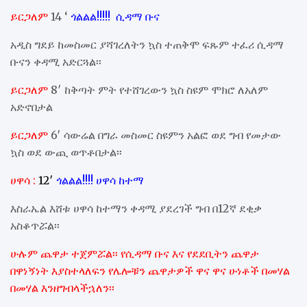
ይርጋለም
14 ‘
ጎልልል!!!!! ሲዳማ ቡና
አዲስ ግደይ ከመስመር ያሻገረለትን ኳስ ተጠቅሞ ፍጹም ተፈሪ ሲዳማ
ቡናን ቀዳሚ አድርጓል፡፡
ይርጋለም
8′ ከቅጣት ምት የተሸገረውን ኳስ ስዩም ሞክሮ ለአለም
አድኖበታል
ይርጋለም
6′ ሳውሬል በግራ መስመር ስዩምን አልፎ ወደ ግብ የመታው
ኳስ ወደ ውጪ ወጥቶበታል፡፡
ሀዋሳ :
12′
ጎልልል!!!! ሀዋሳ ከተማ
እስራኤል እሸቱ ሀዋሳ ከተማን ቀዳሚ ያደረገች ግብ በ12ኛ ደቂቃ
አስቆጥሯል፡፡
ሁሉም ጨዋታ ተጀምሯል፡፡ የሲዳማ ቡና እና የደደቢትን ጨዋታ
በዋነኝነት እያስተላለፍን የሌሎቹን ጨዋታዎች ዋና ዋና ሁነቶች በመሃል
በመሃል እንዘግብላችኋለን፡፡