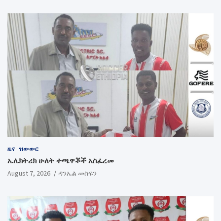
ዜና
ዝውውር
ኤሌክትሪክ ሁለት ተጫዋቾች አስፈረመ
August 7, 2026
ዳንኤል መስፍን