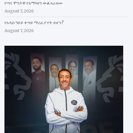
የጣና ሞገዶቹ የአማካዩን ውል አራዘሙ
August 7, 2026
የአዲስ ግደይ ቀጣይ ማረፊያ የት ይሆን?
August 7, 2026