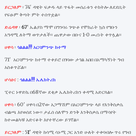
ይርጋለም
፡ 74′ ዳዊት ፍቃዱ ላይ ጥፋት መሰራቱን ተከትሎ ለደደቢት
የፍፁም ቅጣት ምት ተሰጥቷል፡፡
ድሬዳዋ
፡
67
‘ ኤልያስ ማሞ በግንባሩ ገጭቶ የሞከራት ኳስ የግቡን
አግዳሚ ለትማ ወጥታለች፡፡ ጨዋታው በቡና 1-0 መሪነት ቀጥሏል፡፡
ሀዋሳ
፡
ጎልልል!!! አርባምንጭ ከተማ
71′ አርባምንጭ ከተማ ተቀይሮ በገባው ታገል አበበ በአማካኝነት ግብ
አስቆጥሯል፡፡
ሆሳዕና
:
ጎልልል!!! ኤሌክትሪክ
ፒተር ኑዋድኬ በ68ኛው ደቂቃ ኤሌክትሪክን ቀዳሚ አድርጓል፡፡
ሀዋሳ
፡ 60′ ሀዋሳ በ2ኛው አጋማሽም በአርባምንጭ ላይ የእንቅስቃሴ
ብልጫ እየወሰደ ነው፡፡ ታፈሰ ሰለሞን ድንቅ እንቅስቃሴ በማሳየት
ከተመልካቹ አድናቆት እየተቸረው ይገኛል፡፡
ይርጋለም
: 5
1′
ዳዊት ከሳሚ ሳኑሚ ጋር አንድ ሁለት ተቀባብሎ ጥሩ የግብ