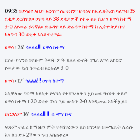
09:35
በሆሳዕና አቢዮ አርሳሞ ስታድየም ሆሳዕና ከኤሌክትሪክ ካለግብ 35
ደቂቃ ደርሰዋል፡፡ ሀዋሳ ላይ 38 ደቂቃዎች የተቆጠሩ ሲሆን ሀዋሳ ከተማ
3-0 እየመራ ይገኛል፡፡ ድሬዳዋ ላይ ድሬዳዋ ከተማ ከ ኢትዮጵያ ቡና
ካለግብ 30 ደቂቃ አስቆጥረዋል፡፡
ሀዋሳ
፡ 24′
ጎልልል!!! ሀዋሳ ከተማ
ደስታ ዮሃንስ በፍፁም ቅጣት ምት ክልል ውስት በግራ እግሩ አክርሮ
የመታው ኳስ ከመረብ አርፏል፡፡ 3-0
ሀዋሳ
፡ 17′
ጎልልል!!! ሀዋሳ ከተማ
አስቻለው ግርማ ከደስታ ዮሃንስ የተሸገረለትን ኳስ ወደ ግብነት ቀይሮ
ሀዋሳ ከተማ ከ20 ደቂቃ ባነሰ ጊዜ ውስጥ 2-0 እንዲመራ አስችሏል፡፡
ይርጋለም
16′
ጎልልል!!!!! ሲዳማ ቡና
ፍጹም ተፈሪ ከማዕዘን ምት የተሸገረውን ኳስ በግንባሩ በመግጨት ለራሱ
እና ለቡድኑ 2ኛውን ግብ አስጠቆረ፡፡