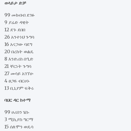
ወላይታ ድቻ
99 መክብብ ደገፉ
9 ያሬድ ዳዊት
12 ደጉ ደበበ
26 አንተነህ ጉግሳ
16 አናጋው ባደግ
20 በረከት ወልዴ
8 እንድሪስ ሰዒድ
21 ቸርነት ጉግሳ
27 መሳይ አገኘሁ
4 ፀጋዬ ብርሀኑ
13 ቢኒያም ፍቅሩ
ባህር ዳር ከተማ
99 ሀሪሰን ሄሱ
3 ሚኪያስ ግርማ
15 ሰለሞን ወዴሳ