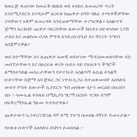
ከወራጅ ቀጠናው ከመራቅ በዘለለ ወደ ፉክክሩ ለመጠጋት ጥረት
እንደሚያደርጉ እንዲሁም ዕረፍቱ ከጨዋታ ሰዓት ባለፈ ተጫዋቾቻቸው
ያላቸውን አቅም ለመረዳት እንደጠቀማቸው ተናግረዋል። አሰልጣኙ
ጅማን ከረቱበት ጨዋታ ባደረጓቸው ለውጦች ከቡድኑ በተቀነሰው ነጋሽ
ታደሰ እና መልካሙ ቦጋለ ምትክ እንድሪስ ሰዒድ እና ቸርነት ጉግሳን
አስጀምረዋል።
ወደ ከተማቸው እና ለጨዋታ አመቺ ወደሆነው ሜዳ በመመለሳቸው ደስ
መሰኘታቸውን እና በዕረፍቱ ቀናት ቡድኑ ላይ የነበሩትን ችግሮች
ለማስተካከል መስራታቸውን የታናገሩት አሰልጣኝ ፋሲል ተካልኝ
ቡድናቸው ከጅማ አባ ጅፋር ጋር ነጥብ ሲጋራ ከተጠቀሙበት አሰላለፍ
ውስጥ ሦስት ለውጦች ሲያደርጉ ግብ ጠባቂው ፂዮን መርዕድ በሀሪሰን
ሄሱ ፣ ሳሙኤል ተስፋዬ በሚኪያስ ግርማ በረከት ጥጋቡ ደግሞ
በፍቅረሚካኤል ዓለሙ ተተክተዋል።
ጨዋታውን ኢንተርናሽናል ዳኛ ለሚ ንጉሤ በመሀል ዳኝነት ይመሩታል።
የሁለቱ ቡድኖች አሰላለፍ ይህንን ይመስላል :-