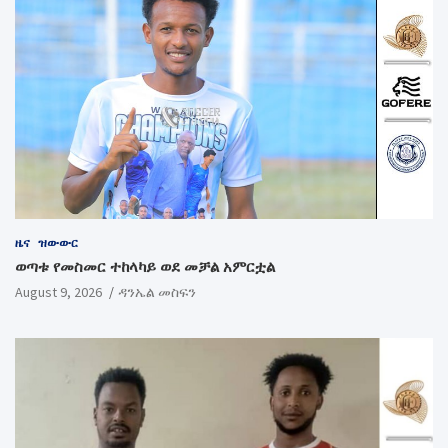
ዜና
ዝውውር
ወጣቱ የመስመር ተከላካይ ወደ መቻል አምርቷል
August 9, 2026
ዳንኤል መስፍን