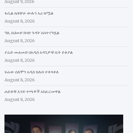
August 9, 2026
ፋሲል አበባየሁ ውሉን አራዝሟል
August 8, 2026
ዓሊ አህመድ ከባድ ጉዳት አስተናግዷል
August 8, 2026
ያሬድ መሐመድ በአዲስ አዳጊዎቹ ቤት ይቆያል
August 8, 2026
ፍሬው ሰለሞን አዲስ ክለብ ተቀላቀለ
August 8, 2026
ሐይቆቹ አንድ ተጫዋች አስፈርመዋል
August 8, 2026