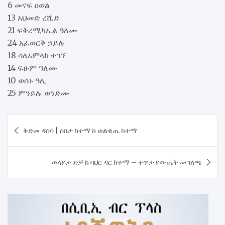
6 መናፍ ዐወል
13 አህመድ ረሺድ
21 ፍቅረሚካኤል ዓለሙ
24 አፈወርቅ ኃይሉ
18 ሳለአምላክ ተገኘ
14 ፍፁም ዓለሙ
10 ወሰኑ ዓሊ
25 ምንይሉ ወንድሙ
Post
​ቅድመ ዳሰሳ | ሰበታ ከተማ ከ ወልቂጤ ከተማ
navigation
ወላይታ ድቻ ከ ባህር ዳር ከተማ – ቀጥታ የውጤት መግለጫ