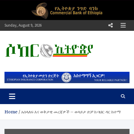
Skip
to
content
Sunday, August 9, 2026
ሶከር ኢትዮጵያ
የኢትዮጵያ እግርኳስ ድምፅ !
Home
አሰላለፍ እና ወቅታዊ መረጃዎች – ወላይታ ድቻ ከ ባህር ዳር ከተማ