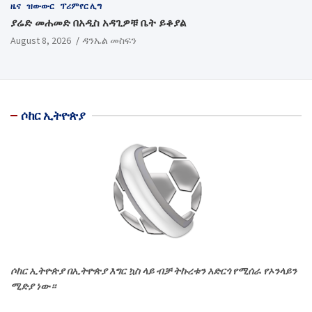
ዜና
ዝውውር
ፕሪምየር ሊግ
ያሬድ መሐመድ በአዲስ አዳጊዎቹ ቤት ይቆያል
August 8, 2026
ዳንኤል መስፍን
ሶከር ኢትዮጵያ
ሶከር ኢትዮጵያ በኢትዮጵያ እግር ኳስ ላይ ብቻ ትኩረቱን አድርጎ የሚሰራ የኦንላይን
ሚድያ ነው።