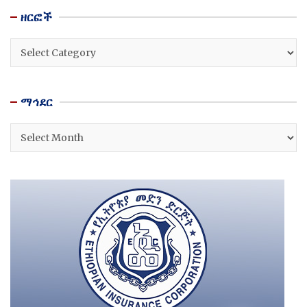
ዘርፎች
ዘርፎች
ማኅደር
ማኅደር