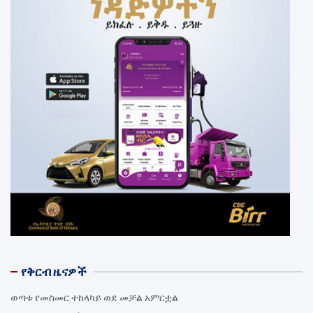
የቅርብ ዜናዎች
ወጣቱ የመስመር ተከላካይ ወደ መቻል አምርቷል