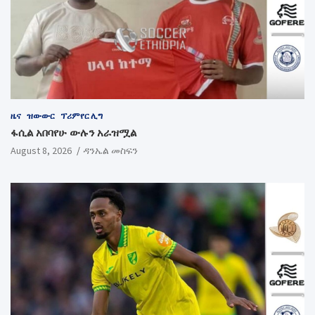
ዜና
ዝውውር
ፕሪምየር ሊግ
ፋሲል አበባየሁ ውሉን አራዝሟል
August 8, 2026
ዳንኤል መስፍን