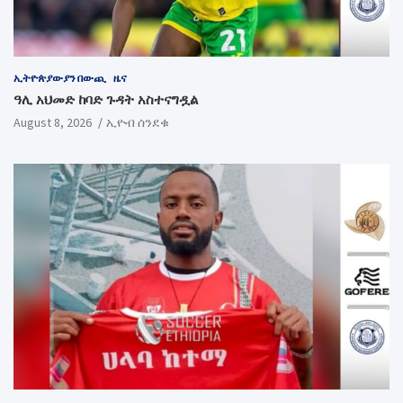
ኢትዮጵያውያን በውጪ
ዜና
ዓሊ አህመድ ከባድ ጉዳት አስተናግዷል
August 8, 2026
ኢዮብ ሰንደቁ