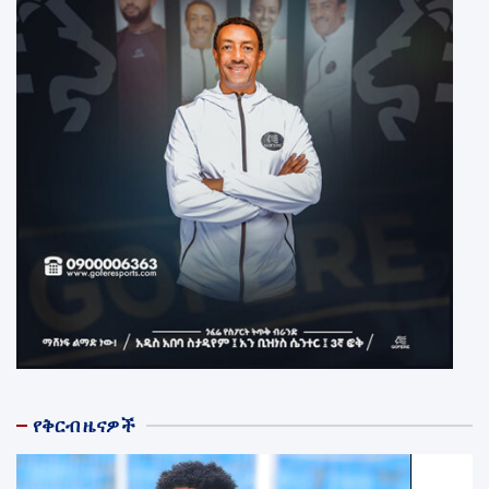
የቅርብ ዜናዎች