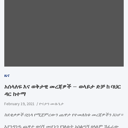
ዜና
አሰላለፍ እና ወቅታዊ መረጃዎች – ወላይታ ድቻ ከ ባህር
ዳር ከተማ
February 19, 2021
ዮናታን ሙሉጌታ
ከደቂቃዎች በኋላ የሚጀምረውን ጨዋታ የተመለከቱ መረጃዎችን እነሆ።
እያንዳንዱ ጨዋታ ወሳኝ መሆኑን የገለፁት አሰልጣኝ ዘላለም ሽፈራው