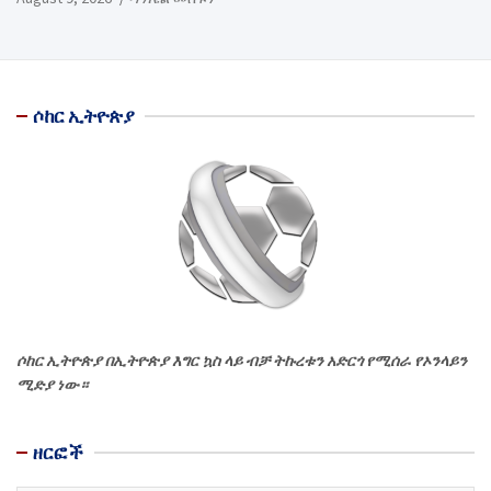
ሶከር ኢትዮጵያ
ሶከር ኢትዮጵያ በኢትዮጵያ እግር ኳስ ላይ ብቻ ትኩረቱን አድርጎ የሚሰራ የኦንላይን
ሚድያ ነው።
ዘርፎች