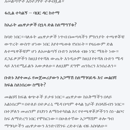
አሠልጣኞች አስተያየት ተቀብሏል።
ፋሲል ተካልኝ – ባህር ዳር ከተማ
ከአራት ጨዋታዎች በኋላ ድል ስለማግኘቱ?
ከባድ ነበር። ባለፉት ጨዋታዎች ነጥብ በመጣላችን ምክንያት ተጫዋቾቼ
ውጥረት ውስጥ ሆነው ነበር እየተጫወቱ የነበሩት። የዛሬውም ድል
ለተጫዋቾቼም ሆነ ለአሠልጣኝ ቡድን አባላቱ ብዙ ነገር ማለት ነው።
ደጋፊዎቻችን ከዚህ የተሻለ ውጤት እንዲሁም ከዚህ የተሻለ ቡድን ሜዳ
ላይ እንደሚፈልጉ አውቃለሁ። ለዚህም ደግሞ ጠንክረን እንሰራለን።
ቡድኑ እየተመራ የመጀመሪያውን አጋማሽ ስለማገባደዱ እና መልበሻ
ክፍል ስለነበረው ስሜት?
መልበሻ ክፍል ቁጭቶች ይታዩ ነበር። ጨዋታው ከአቅማችን በላይ
አልነበረም። በተለይ በተቃራኒ ሜዳ በጣም ቀላል ኳሶች ይበላሹብን ነበር።
በተቻለን መጠንም ይህንን ለማስተካከል እና የተጫዋቾቻችንን ስነ-ልቦና
ከፍ ለማድረግ ነበር የሞከርነው። በሁለተኛው አጋማሸም ቶሎ ግብ
ማግባታችን ጨዋታውን እንድናሸንፍ ረድቶናል ብዬ አስባለሁ።