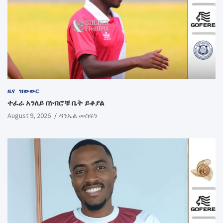
ዜና
ዝውውር
ተፈራ አንለይ በነብሮቹ ቤት ይቆያል
August 9, 2026
ዳንኤል መስፍን