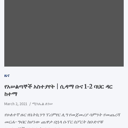
ዜና
የአሠልጣኞች አስተያየት | ሲዳማ ቡና 1-2 ባህር ዳር
ከተማ
March 2, 2021
ሚካኤል ለገሠ
የሁለተኛ ዙር የቤትኪንግ ፕሪምየር ሊግ የመጀመሪያ ሳምንት የመጨረሻ
መርሐ-ግብር ከሆነው ጨዋታ በኋላ ሱፐር ስፖርት ከቡድኖቹ