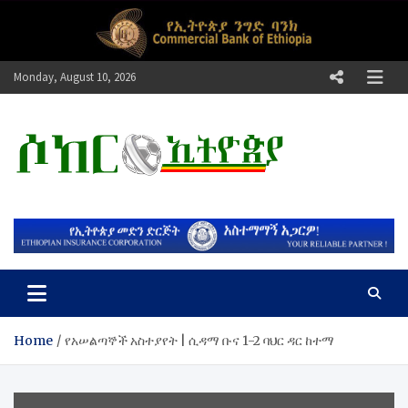
Skip
to
content
Monday, August 10, 2026
ሶከር ኢትዮጵያ
የኢትዮጵያ እግርኳስ ድምፅ !
Home
የአሠልጣኞች አስተያየት | ሲዳማ ቡና 1-2 ባህር ዳር ከተማ