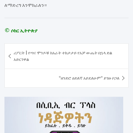
ለማድረግ እንሞክራለን።
© ሶከር ኢትዮጵያ
Post
ሪፖርት | የጣና ሞገዶቹ ከአራት ተከታታይ የአቻ ውጤት በኋላ ድል
navigation
አድርገዋል
“ዘንድሮ ዕድለኛ አይደለሁም” ይገዙ ቦጋለ