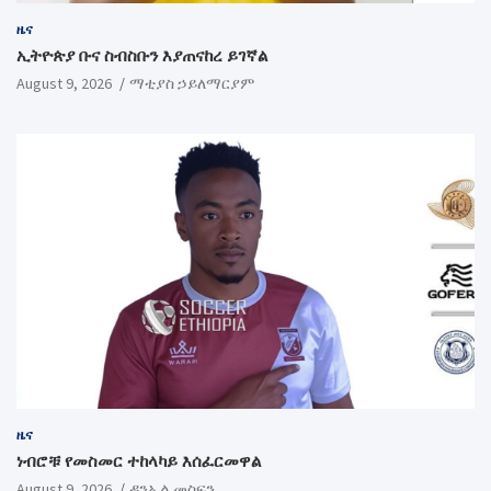
ዜና
ኢትዮጵያ ቡና ስብስቡን እያጠናከረ ይገኛል
August 9, 2026
ማቲያስ ኃይለማርያም
ዜና
ነብሮቹ የመስመር ተከላካይ እሰፈርመዋል
August 9, 2026
ዳንኤል መስፍን