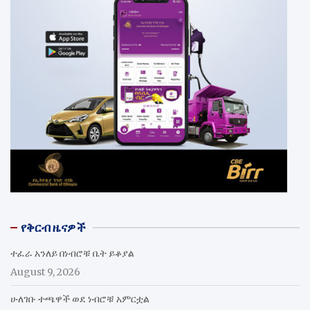
የቅርብ ዜናዎች
ተፈራ አንለይ በነብሮቹ ቤት ይቆያል
August 9, 2026
ሁለገቡ ተጫዋች ወደ ነብሮቹ አምርቷል