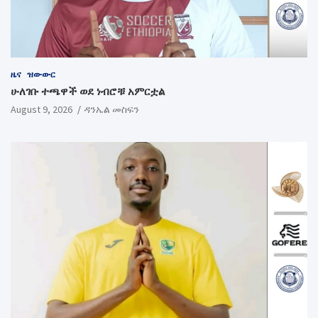
ዜና
ዝውውር
ሁለገቡ ተጫዋች ወደ ነብሮቹ አምርቷል
August 9, 2026
ዳንኤል መስፍን