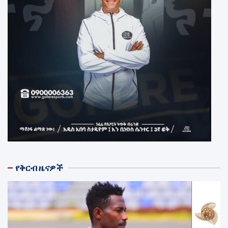
የቅርብ ዜናዎች