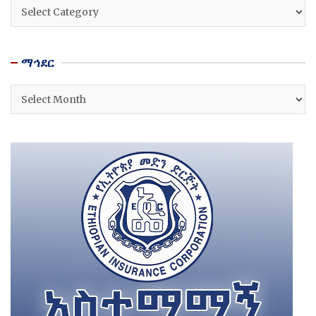
ዘርፎች
ማኅደር
ማኅደር