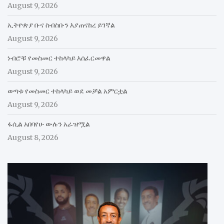
August 9, 2026
ኢትዮጵያ ቡና ስብስቡን እያጠናከረ ይገኛል
August 9, 2026
ነብሮቹ የመስመር ተከላካይ እሰፈርመዋል
August 9, 2026
ወጣቱ የመስመር ተከላካይ ወደ መቻል አምርቷል
August 9, 2026
ፋሲል አበባየሁ ውሉን አራዝሟል
August 8, 2026