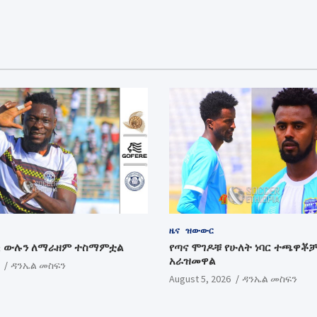
ዜና
ዝውውር
ቂ ውሉን ለማራዘም ተስማምቷል
የጣና ሞገዶቹ የሁለት ነባር ተጫዋቾ
አራዝመዋል
ዳንኤል መስፍን
August 5, 2026
ዳንኤል መስፍን