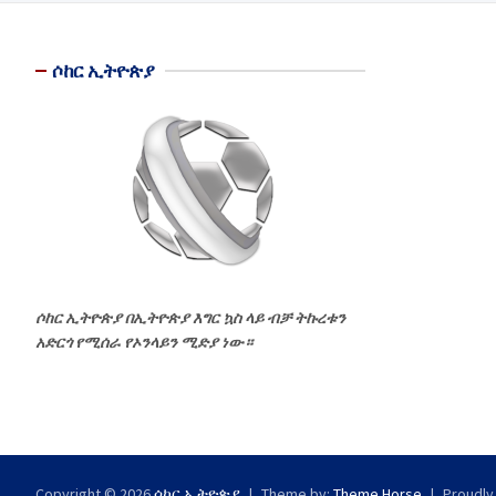
ሶከር ኢትዮጵያ
ሶከር ኢትዮጵያ በኢትዮጵያ እግር ኳስ ላይ ብቻ ትኩረቱን
አድርጎ የሚሰራ የኦንላይን ሚድያ ነው።
Copyright © 2026
ሶከር ኢትዮጵያ
Theme by:
Theme Horse
Proudly