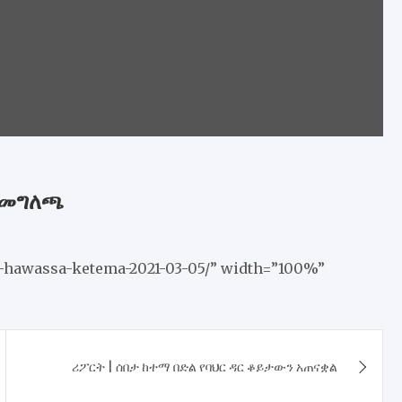
 መግለጫ
ma-hawassa-ketema-2021-03-05/” width=”100%”
ሪፖርት | ሰበታ ከተማ በድል የባህር ዳር ቆይታውን አጠናቋል