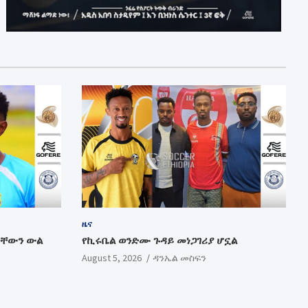
ዜና
ቻቸውን ውል
የኪሩቤል ወንድሙ ጉዳይ መነጋገሪያ ሆኗል
August 5, 2026
ዳንኤል መስፍን