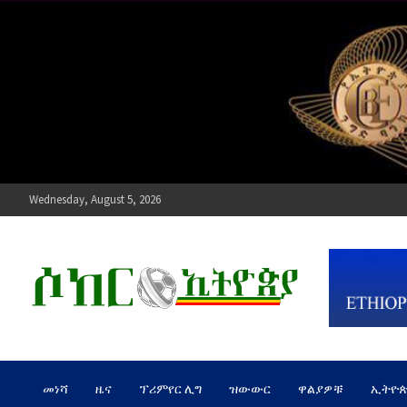
Skip
to
content
Wednesday, August 5, 2026
ሶከር ኢትዮጵያ
የኢትዮጵያ እግርኳስ ድምፅ !
መነሻ
ዜና
ፕሪምየር ሊግ
ዝውውር
ዋልያዎቹ
ኢትዮ