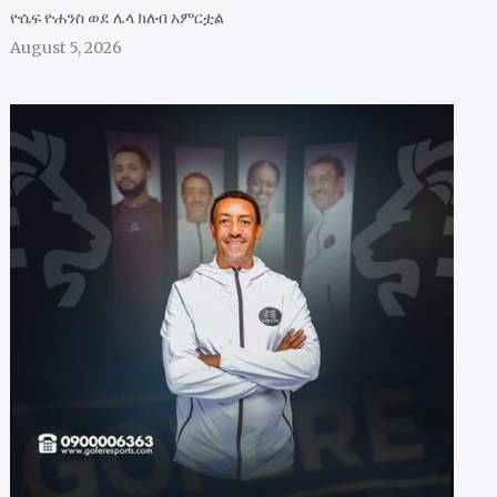
ዮሴፍ ዮሐንስ ወደ ሌላ ክለብ አምርቷል
August 5, 2026