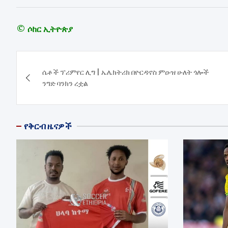
© ሶከር ኢትዮጵያ
Post
ሴቶች ፕሪምየር ሊግ | ኤሌክትሪክ በዮርዳኖስ ምዑዝ ሁለት ጎሎች
navigation
ንግድ ባንክን ረቷል
የቅርብ ዜናዎች