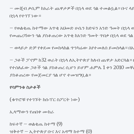
– ሙጂብ ቃሲም ከአራት ጨዋታዎች በኋላ ወደ ጎል ተመልሷል። ቡና ላይ
በኋላ የተገኘ ነው።
– የወልቂጤ ከተማው አጥቂ አህመድ ሁሴን ከድፍን አንድ ዓመት በኋላ 
የመጨረሻውን ጎል ያስቆጠረው አጥቂ ከአንድ ዓመት ጥበቃ በኋላ ወደ ጎ
– ወላይታ ድቻ የቀደመ የመከላከል ጥንካሬው እየተመለሰ ይመስላል። 
– ጋቶች ፓኖም ከ32 ወራት በኋላ ለኢትዮጵያ ክለብ ጨዋታ አድርጓል።
የተሰለፈው ጋቶች ጎል ያስቆጠረ ሲሆን ይሆም ሐምሌ 1 ቀን 2010 መቐለ
ያስቆጠረው የመጀመርያ ጎል ሆኖ ተመዝግቧል።
የሳምንቱ ስታቶች
(ቁጥሮቹ የተገኙት ከሱፐር ስፖርት ነው)
ኢላማውን የጠበቀ ሙከራ
ከፍተኛ – ወልቂጤ ከተማ (9)
ዝቅተኛ – ኢትዮጵያ ቡና እና አዳማ ከተማ (0)