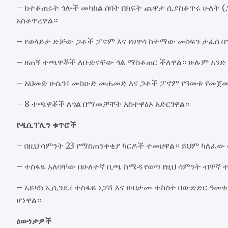
– ከተቆጠሩት ጎሎች መካከል ሰባት በክፍት ጨዋታ ሲያስቆጥሩ ሁለት 
አስቆጥረዋል።
– የወላይታ ድቻው ጋቶች ፓኖም እና የሀዋሳ ከተማው መስፍን ታፈሰ 
– ዘጠኝ ተጫዋቾች ለቡድናቸው ጎል ማስቆጠር ችለዋል። ሁሉም አንድ
– አህመድ ሁሴን፣ መስዑድ መሐመድ እና ጋቶች ፓኖም የዓመቱ የመጀመ
– 8 ተጫዋቾች ለጎል በማመቻቸት አስተዋፅኦ አድርገዋል።
የዲሲፕሊን ቁጥሮች
– በዚህ ሳምንት 23 የማስጠንቀቂያ ካርዶች ተመዘዋል። ይህም ካለፈው 
– ተስፋዬ አለባቸው በሁለተኛ ቢጫ ከሜዳ የወጣ የዚህ ሳምንት ብቸኛ
– አይዛክ ኢሲንዴ፣ ተስፋዬ ነጋሽ እና ሀብታሙ ተከስተ በውድድር 
ሆነዋል።
ዕውነታዎች