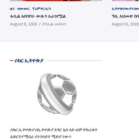
ዜና
ዝውውር
ፕሪምየር ሊግ
ኢትዮጵያውያን በ
ፋሲል አበባየሁ ውሉን አራዝሟል
ዓሊ አህመድ ከ
August 8, 2026
ዳንኤል መስፍን
August 8, 2026
ሶከር ኢትዮጵያ
ሶከር ኢትዮጵያ በኢትዮጵያ እግር ኳስ ላይ ብቻ ትኩረቱን
አድርጎ የሚሰራ የኦንላይን ሚድያ ነው።