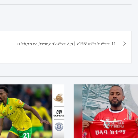
ቤትኪንግ የኢትዮጵያ ፕሪምየር ሊግ | የ15ኛ ሳምንት ምርጥ 11