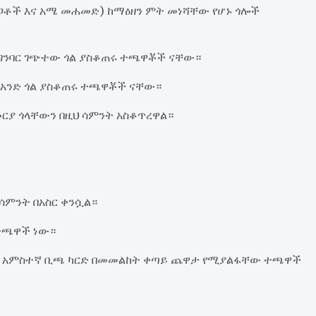
(ጋቶች እና አሜ መሐመድ) ከማዕዘን ምት መነሻቸው የሆኑ ጎሎች
በግንባር ገጭተው ጎል ያስቆጠሩ ተጫዋቾች ናቸው።
 አንድ ጎል ያስቆጠሩ ተጫዋቾች ናቸው።
ርያ ጎላቸውን በዚህ ሳምንት አስቆጥረዋል።
ሳምንት በአስር ቀንሷል።
 ተጫዋች ነው።
ዓመቱ አምስተኛ ቢጫ ካርድ በመመልከት ቀጣይ ጨዋታ የሚያልፋቸው ተጫዋች