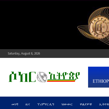
Skip
to
content
Saturday, August 8, 2026
ሶከር ኢትዮጵያ
የኢትዮጵያ እግርኳስ ድምፅ !
መነሻ
ዜና
ፕሪምየር ሊግ
ዝውውር
ዋልያዎቹ
ኢትዮ