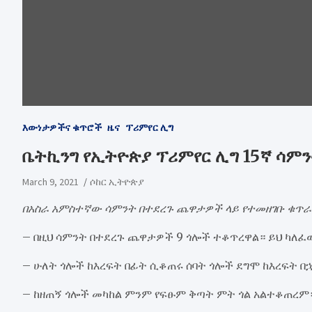
እውነታዎችና ቁጥሮች
ዜና
ፕሪምየር ሊግ
ቤትኪንግ የኢትዮጵያ ፕሪምየር ሊግ 15ኛ ሳም
March 9, 2021
ሶከር ኢትዮጵያ
በአስራ አምስተኛው ሳምንት በተደረጉ ጨዋታዎች ላይ የተመዘገቡ ቁጥራ
– በዚህ ሳምንት በተደረጉ ጨዋታዎች 9 ጎሎች ተቆጥረዋል። ይህ ካለፈው
– ሁለት ጎሎች ከእረፍት በፊት ሲቆጠሩ ሰባት ጎሎች ደግሞ ከእረፍት በ
– ከዘጠኝ ጎሎች መካከል ምንም የፍፁም ቅጣት ምት ጎል አልተቆጠረም