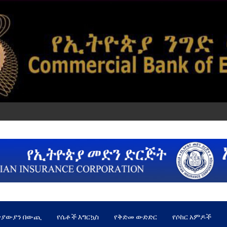
ጵያውያን በውጪ
የሴቶች እግርኳስ
የቅድመ ውድድር
የሶከር አምዶች