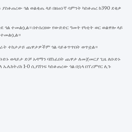
 ያስቆጠረው ጎል ወልቂጤ ላይ በዘጠነኛ ሳምንት ካስቆጠረ ከ390 ደቂቃ
ወደ ጎል ተመልሷል። በተሰረዘው የውድድር ዓመት የካቲት ወር ወልዋሎ ላይ
ል ተመልሷል።
በአራት ተከታታይ ጨዋታዎችም ጎል ሳይቆጥጥበት ወጥቷል።
 ቡድኑ ወላይታ ድቻ አዳማን ባሸነፈበት ጨዋታ ለመጀመርያ ጊዜ ለቡድኑ
 ኤሌክትሪክ 1-0 ሲያሸንፍ ካስቆጠረው ጎል በኋላ በፕሪምየር ሊጉ