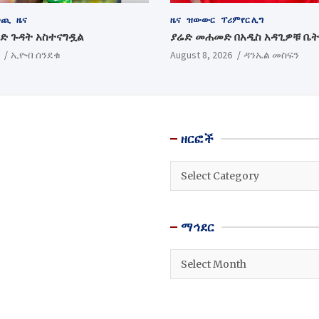
ውጪ
ዜና
ዜና
ዝውውር
ፕሪምየር ሊግ
ባድ ጉዳት አስተናግዷል
ያሬድ መሐመድ በአዲስ አዳጊዎቹ ቤት
ኢዮብ ሰንደቁ
August 8, 2026
ዳንኤል መስፍን
ዘርፎች
ዘርፎች
ማኅደር
ማኅደር