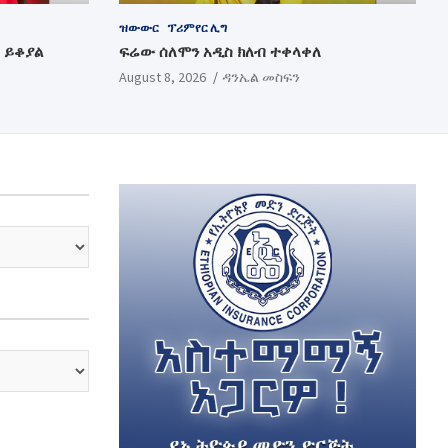
ዝውውር
ፕሪምየር ሊግ
 ይቆያል
ፍሬው ሰለሞን አዲስ ክለብ ተቀላቀለ
August 8, 2026
ዳንኤል መስፍን