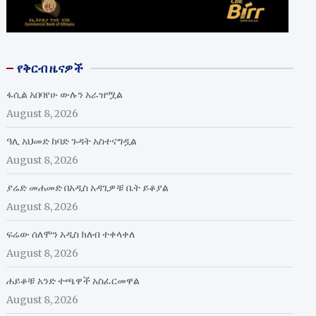
የቅርብ ዜናዎች
ፋሲል አበባየሁ ውሉን አራዝሟል
August 8, 2026
ዓሊ አህመድ ከባድ ጉዳት አስተናግዷል
August 8, 2026
ያሬድ መሐመድ በአዲስ አዳጊዎቹ ቤት ይቆያል
August 8, 2026
ፍሬው ሰለሞን አዲስ ክለብ ተቀላቀለ
August 8, 2026
ሐይቆቹ አንድ ተጫዋች አስፈርመዋል
August 8, 2026