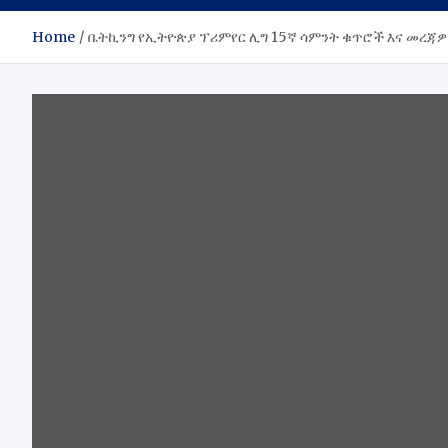
Home
ቤትኪንግ የኢትዮጵያ ፕሪምየር ሊግ 15ኛ ሳምንት ቁጥሮች እና መረጃ