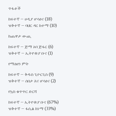
ጥፋቶች
ከፍተኛ – ሀዲያ ሆሳዕና (18)
ዝቅተኛ – ባህር ዳር ከተማ (10)
ከጨዋታ ውጪ
ከፍተኛ – ጅማ አባ ጅፋር (6)
ዝቅተኛ – ኢትዮጵያ ቡና (1)
የማዕዘን ምት
ከፍተኛ – ቅዱስ ጊዮርጊስ (9)
ዝቅተኛ – ሰበታ እና ሆሳዕና (2)
የኳስ ቁጥጥር ድርሻ
ከፍተኛ – ኢትዮጵያ ቡና (67%)
ዝቅተኛ – ፋሲል ከነማ (33%)