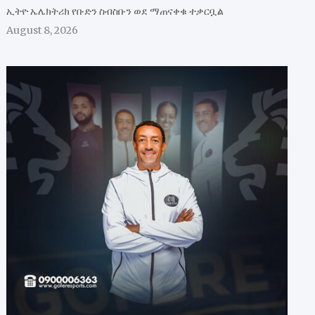
ኢትዮ ኤሌክትሪክ የቡድን ስብስቡን ወደ ማጠናቀቁ ተቃርቧል
August 8, 2026