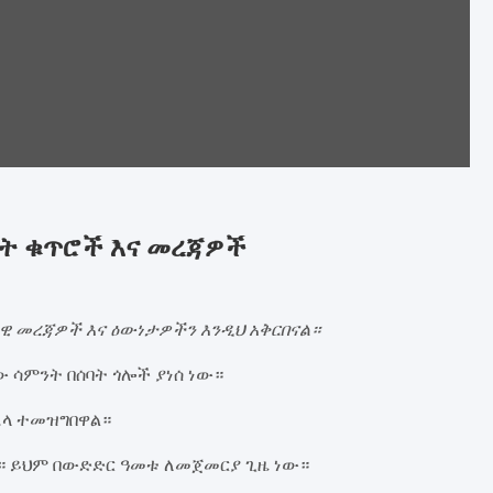
ንት ቁጥሮች እና መረጃዎች
ዊ መረጃዎች እና ዕውነታዎችን እንዲህ አቅርበናል።
 ሳምንት በሰባት ጎሎች ያነሰ ነው።
ኋላ ተመዝግበዋል።
። ይህም በውድድር ዓመቱ ለመጀመርያ ጊዜ ነው።