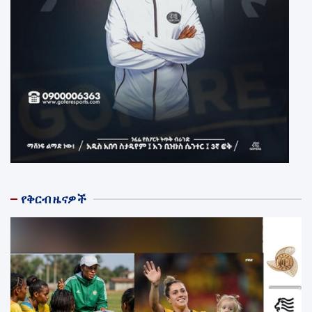
የቅርብ ዜናዎች