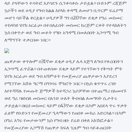
ላይ ያላቸውን ተሳትፎ እያሳደጉ ሲንቀሳቀሱ ታይቷል። ቡድኑም ረጃጅም
ኳሶችን ወደ ሀዲያ የግብ ክልል እየላከ ቀዳሚ ለመሆን ቢጥርም ፍሬያማ
መሆን ሳይችል ቀርቷል። ሀዲያዎች ግን በ20ኛው ደቂቃ የግራ መስመር
ተከላካዩ ሄኖክ አርፊጮ በተሰለፈበት መስመር ከረጅም ርቀት የተላከለትን
ኳስ በቀጥታ ወደ ግብ መቶት የግቡ አግዳሚ በመለሰበት አጋጣሚ ግብ
ለማግኘት ተቃርበው ነበር።
ጨዋታው ቀጥሎም በ31ኛው ደቂቃ ሀዲያ ሌላ እጅግ ለግብ የቀረበበትን
አጋጣሚ ፈጥሯል። በተጠቀሰው ደቂቃ ላይም የተገኘውን የቅጣት ምት
ሄኖክ አርፊጮ ወደ ግብ አሻምቶት የመጀመሪያ ጨዋታውን እያደረገ
የሚገኘው እሸቱ ግርማ በግንባሩ ሞክሮት ነበር። በኳስ ቁጥጥሩ ረገድ
እየተሻሻሉ የመጡት ጅማዎች ከተሻጋሪ ኳሶቻቸው በተጨማሪ በአመዛኙ
ወደ ግራ ባዘነበለ መስመር በአንድ ሁለት ቅብብል ለመግባት ሲታትሩ
ታይቷል። በዚህ መስመር ላይም በ43ኛው ደቂቃ ቤካም አበደላ ጥሩ ጥቃት
ፈፅሞ የቡድኑን የመጀመሪያ ዒላማውን የጠበቀ ሙከራ አድርጓል። ቤካም
በግራ እግሩ የመታውንም ኳስ የግብ ዘቡ ያሬድ በቀለ አክሽፎታል።
የመጀመሪያው አጋማሽ የጨዋታ ክፍለ ጊዜም ግብ ሳይቆጠርበት