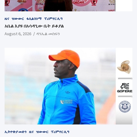
ዜና
ዝውውር
ፋሲል ከነማ
ፕሪምየር ሊግ
አቤል እያዩ በአሳዳጊው ቤት ይቆያል
August 6, 2026
ዳንኤል መስፍን
ኢትዮጵያ መድን
ዜና
ዝውውር
ፕሪምየር ሊግ