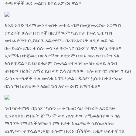
ተጫዋቾች ወደ መልበሻ ክፍል አምርተዋል።
አንድ አንድ ዒላማውን የጠበቀ ሙከራ ብቻ በመጀመሪያው አጋማሽ
ያደረጉት ሁለቱ ቡድኖች በዚህኛውም የጨዋታ ክፍለ ጊዜ የበዛ
ሙከራዎችን ሲያደርጉ አልታየም። በአንፃራዊነት ሀዲያ ወደ ጎል
በመድረሱ ረገድ ተሽሎ መገኘታቸው ገና ከጅምሩ ዋጋ ክፍሏቸዋል።
አጋማሹ በተጀመረ በሁለተኛው ደቂቃም ቡድኑ መሪ የሆነበትን ጎል
አስቆጥሯል። በዚህ ደቂቃም የመሐል ተከላካዩ መላኩ ወልዴ ለግብ
ጠባቂው በረከት አማረ ኳስ ወደ ኋላ እስጣለው ብሎ አሳጥሮ የላከውን ኳስ
ፈጣኑ ተጫዋች ዱላ ሙላቱ አግኝቶታል። ዱላም ኳሱን ከተቆጣጠረ
በኋላ ግብ ጠባቂውን አልፎ ኳስ እና መረብን አገናኝቷል።
ግብ ካስተናገዱ በኋላም ኳሱን መቆጣጠር ላይ ትኩረት አድርገው
ሲንቀሳቀሱ የነበሩት ጅማዎች ወደ ጨዋታው የሚመልሳቸውን ጎል
ማግኘት የሚያስችላቸውን የማጥቃት አጨዋወት ሳያስመለክቱ
ጨዋታው ቀጥሏል። ይባስ ብሎም ቡድኑ በ74ኛው ደቂቃ ሁለተኛ ጎል