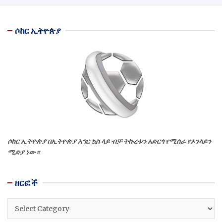
ሶከር ኢትዮጵያ
ሶከር ኢትዮጵያ በኢትዮጵያ እግር ኳስ ላይ ብቻ ትኩረቱን አድርጎ የሚሰራ የኦንላይን
ሚድያ ነው።
ዘርፎች
ዘርፎች