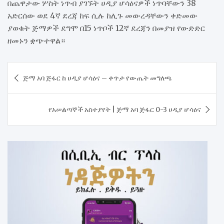
በጨዋታው ሦስት ነጥብ ያገኙት ሀዲያ ሆሳዕናዎች ነጥባቸውን 38
አድርሰው ወደ 4ኛ ደረጃ ከፍ ሲሉ ከሊጉ መውረዳቸውን ቀድመው
ያወቁት ጅማዎች ደግሞ በ15 ነጥቦች 12ኛ ደረጃን በመያዝ የውድድር
ዘመኑን ቋጭተዋል።
Post
ጅማ አባ ጅፋር ከ ሀዲያ ሆሳዕና – ቀጥታ የውጤት መግለጫ
navigation
የአሠልጣኞች አስተያየት | ጅማ አባ ጅፋር 0-3 ሀዲያ ሆሳዕና