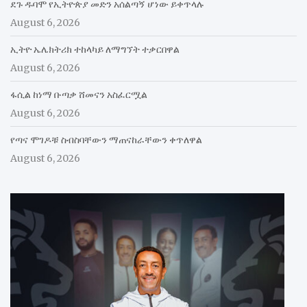
ደጉ ዱባሞ የኢትዮጵያ መድን አሰልጣኝ ሆነው ይቀጥላሉ
August 6, 2026
ኢትዮ ኤሌክትሪክ ተከላካይ ለማግኘት ተቃርበዋል
August 6, 2026
ፋሲል ከነማ ቡጣቃ ሸመናን አስፈርሟል
August 6, 2026
የጣና ሞገዶቹ ስብስባቸውን ማጠናከራቸውን ቀጥለዋል
August 6, 2026