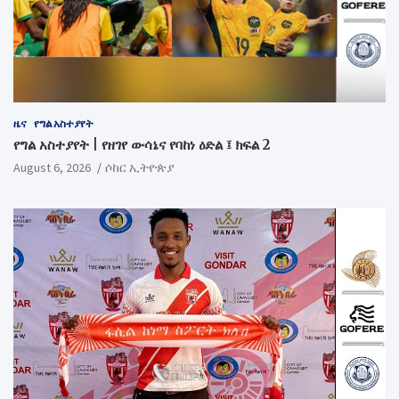
ዜና
የግል አስተያየት
የግል አስተያየት | የዘገየ ውሳኔና የባከነ ዕድል ፤ ክፍል 2
August 6, 2026
ሶከር ኢትዮጵያ