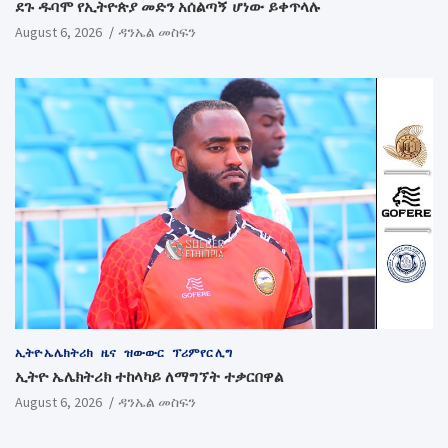
ደጉ ዱባሞ የኢትዮጵያ መድን አሰልጣኝ ሆነው ይቀጥላሉ
August 6, 2026
ዳንኤል መስፍን
ኢትዮ ኤሌክትሪክ
ዜና
ዝውውር
ፕሪምየር ሊግ
ኢትዮ ኤሌክትሪክ ተከላካይ ለማግኘት ተቃርበዋል
August 6, 2026
ዳንኤል መስፍን