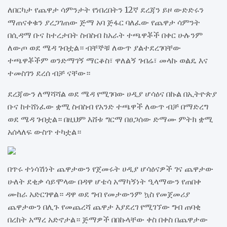
ለበርካታ የጨዋታ ሳምንታት የነበረበትን 12ኛ ደረጃን ይዞ ውድድሩን
ማጠናቀቁን ያረጋገጠው ጅማ አባ ጅፋር ባለፈው የጨዋታ ሳምንት
በሲዳማ ቡና ከተረታበት ስብስብ ከአራት ተጫዋቾች በቀር ሁሉንም
ለውጦ ወደ ሜዳ ገብቷል። ብቸኞቹ ለውጥ ያልተደረገባቸው
ተጫዋቾችም ወንድማገኝ ማርቆስ፣ ዋለልኝ ገብሬ፣ መላኩ ወልዴ እና
ተመስገን ደረሰ ብቻ ናቸው።
ደረጃውን ለማሻሻል ወደ ሜዳ የሚገባው ሀዲያ ሆሳዕና በኩል በኢትዮጵያ
ቡና ከተሸነፈው ቋሚ ስብስብ የአንድ ተጫዋች ለውጥ ብቻ በማድረግ
ወደ ሜዳ ገብቷል። በዚህም እሸቱ ግርማ በፀጋሰው ድማሙ ምትክ ቋሚ
አሰላለፍ ውስጥ ተካቷል።
በጥሩ ተነሳሽነት ጨዋታውን የጀመሩት ሀዲያ ሆሳዕናዎች ገና ጨዋታው
ሁለት ደቂቃ ሳይሞላው በዳዋ ሆቴሳ አማካኝነት ዒላማውን የጠበቀ
ሙከራ አድርገዋል። ዳዋ ወደ ግብ የመታውንም ኳስ የመጀመሪያ
ጨዋታውን በሊጉ የመጨረሻ ጨዋታ እያደረገ የሚገኘው ግብ ጠባቂ
በረከት አማረ አድኖታል። ጅማዎች በበኩላቸው ቀስ በቀስ በጨዋታው