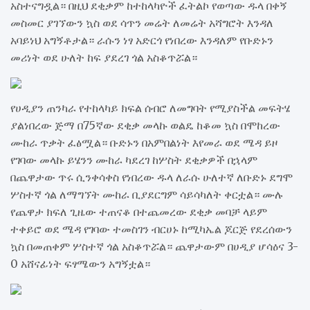
አስተናግዷል። በዚህ ደቂቃም ከተከላካዮች ፈትልኮ የወጣው ዱላ በቀኝ
መስመር ያገኘውን ኳስ ወደ ሳጥን መሬት ለመሬት አሻግሮት እንዳለ
አባይነህ አግኝቶታል። ራሱን ነፃ አድርጎ የነበረው እንዳለም የቡድኑን
መሪነት ወደ ሁለት ከፍ ያደረገ ጎል አስቆጥሯል።
የሀዲያን ጠንካራ የተከላካይ ክፍል ሰብሮ ለመግባት የሚያስችል መፍትሄ
ያልነበረው ጅማ በ75ኛው ደቂቃ መላኩ ወልዴ ከቆመ ኳስ በሞከረው
ሙከራ ጥቃት ፈፅሟል። ቡድኑን በአምበልነት እየመራ ወደ ሜዳ ይዞ
የገባው መላኩ ይሄንን ሙከራ ካደረገ ከሦስት ደቂቃዎች በኋላም
በጨዋታው ጥሩ ሲንቀሳቀስ የነበረው ዱላ ለራሱ ሁለተኛ ለቡድኑ ደግሞ
ሦስተኛ ጎል ለማግኘት ሙከራ ቢያደርግም ሳይሳካለት ቀርቷል። ሙሉ
የጨዋታ ክፍለ ጊዜው ተጠናቆ በተጨመረው ደቂቃ መባቻ ላይም
ተቀይሮ ወደ ሜዳ የገባው ተመስገን ብርሀኑ ከሚካኤል ጆርጅ የደረሰውን
ኳስ በመጠቀም ሦስተኛ ጎል አስቆጥሯል። ጨዋታውም በሀዲያ ሆሳዕና 3-
0 አሸናፊነት ፍፃሜውን አግኝቷል።