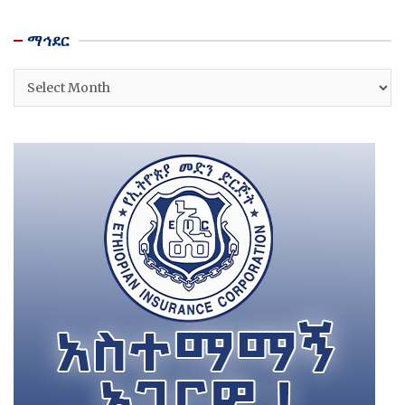
ማኅደር
ማኅደር