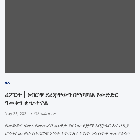
ዜና
ሪፖርት | ነብሮቹ ደረጃቸውን በማሻሻል የውድድር
ዓመቱን ቋጭተዋል
May 28, 2021
ሚካኤል ለገሠ
የውድድር ዘመኑ የመጨረሻ ጨዋታ የሆነው የጅማ አባጅፋር እና ሀዲያ
ሆሳዕና ጨዋታ ለነብሮቹ ሦስት ነጥብ እና ሦስት ጎል ሰጥቶ ተጠናቋል።