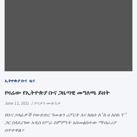
ኢትዮጵያ ቡና
ዜና
የዛሬው የኢትዮጵያ ቡና ጋዜጣዊ መግለጫ ይዘት
June 12, 2021
ዮናታን ሙሉጌታ
የቡና ኃላፊዎች የውድድር ዓመቱን ሪፖርት እና ክለቡ ከ ‘ከ ሀ እስከ ፐ ‘
ጋር ስላደረገው አዲስ የሥራ ስምምነት አስመልክተው ማብራሪያ
ሰጥተዋል።