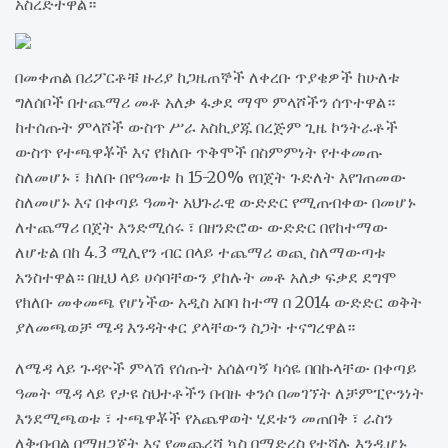
አስረድተዋል።
በመቀጠል በሪፖርቶቹ ዙሪያ ከጋዜጠኞች ለቀረቡ ጥያቄዎች ከሁለቱ
ግለሰቦች በተጨማሪ መቶ አለቃ ፋቃደ ማሞ ምላሾችን ሰጥተዋል።
ከተሰጡት ምላሾች ውስጥ ሥራ አስኪያጁ በረጅም ጊዜ ኮንትራቶች
ውስጥ የተጫዋቾች እና የክለቡ ጥቅሞች በስምምነት የተቀመጡ
ስለመሆኑ ፣ ክለቡ በየዓመቱ ከ 15-20% የበጀት ጉድለት እየገጠመው
ስለመሆኑ እና በቀጣይ ዓመት አህጉራዊ ውድድር የሚጠብቀው በመሆኑ
ለተጨማሪ በጀት እንድሚሰሩ ፣ በዘንድሮው ውድድር በየከተማው
ለሆቴል በከ 4.3 ሚሊየን ብር በላይ ተጨማሪ ወጪ ስለማውጣቱ
አንስተዋል። በዚህ ላይ ሀሳባቸውን ያከሉት መቶ አለቃ ፍቃደ ደግሞ
የክለቡ መቀመጫ የሆነችው አዲስ አበባ ከተማ በ 2014 ውድድር ወቅት
ያለመጫወቻ ሜዳ እንዳትቀር ያላቸውን ስጋት ተናግረዋል።
ለሜዳ ላይ ጉዳዮች ምላሽ የሰጡት አሰልጣኝ ካሳዬ በበኩላቸው በቀጣይ
ዓመት ሜዳ ላይ የታዩ ስህተቶችን በብዙ ቀንሶ በመገኘት ለቻምፒዮንነት
እንደሚጫወቱ ፣ ተጫዋቾች የአጨዋወት ሂደቱን መጠበቅ ፣ ራስን
ለቅብብል በማዘጋጀት እና የመጨረሻ ኳስ በማድረስ የተሻሉ እንዲሆኑ