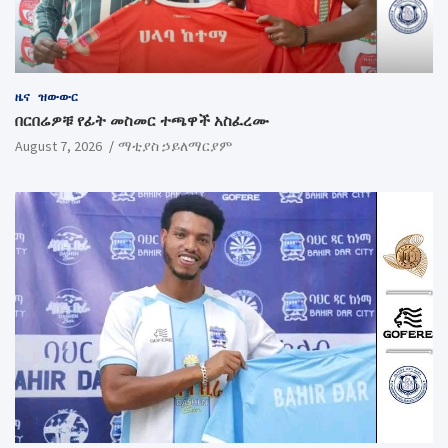
ዜና
ዝውውር
በርበሬዎቹ የፊት መስመር ተጫዋች አስፈረሙ
August 7, 2026
ማቲያስ ኃይለማርያም