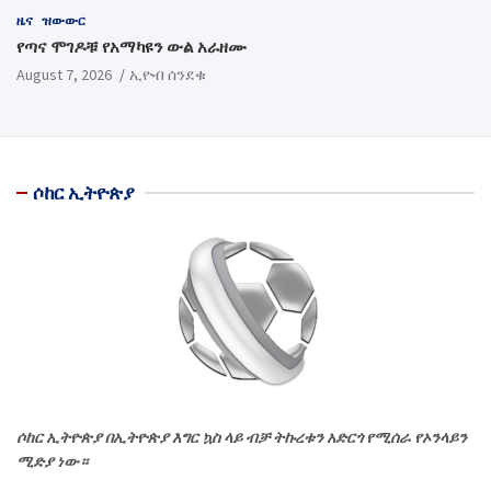
ዜና
ዝውውር
የጣና ሞገዶቹ የአማካዩን ውል አራዘሙ
August 7, 2026
ኢዮብ ሰንደቁ
ሶከር ኢትዮጵያ
ሶከር ኢትዮጵያ በኢትዮጵያ እግር ኳስ ላይ ብቻ ትኩረቱን አድርጎ የሚሰራ የኦንላይን
ሚድያ ነው።