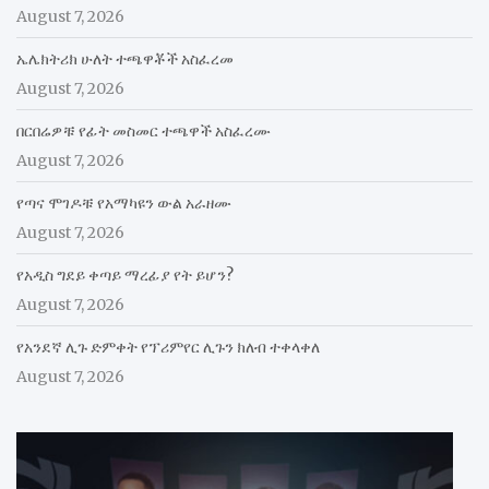
August 7, 2026
ኤሌክትሪክ ሁለት ተጫዋቾች አስፈረመ
August 7, 2026
በርበሬዎቹ የፊት መስመር ተጫዋች አስፈረሙ
August 7, 2026
የጣና ሞገዶቹ የአማካዩን ውል አራዘሙ
August 7, 2026
የአዲስ ግደይ ቀጣይ ማረፊያ የት ይሆን?
August 7, 2026
የአንደኛ ሊጉ ድምቀት የፕሪምየር ሊጉን ክለብ ተቀላቀለ
August 7, 2026