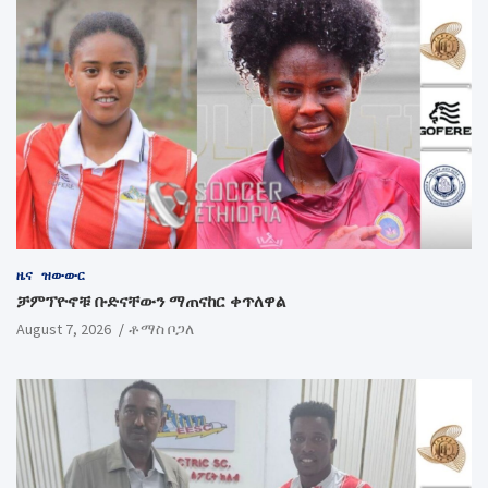
ዜና
ዝውውር
ቻምፕዮኖቹ ቡድናቸውን ማጠናከር ቀጥለዋል
August 7, 2026
ቶማስ ቦጋለ