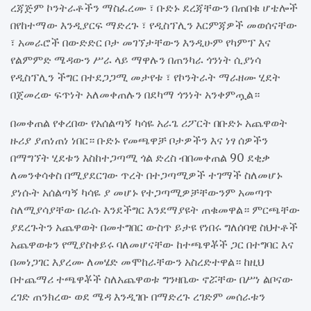
ረጃጅም ኮንትራቶችን ማስፈረሙ ፣ ቡድኑ ደረጃቸውን በጠበቁ ሆቴሎች
በየከተማው እንዲያርፍ ማድረጉ ፣ የዲስፕሊን እርምጃዎች መወሰናቸው
፣ አመራሮች በውድድር ቦታ መገኘታቸውን እንዲሁም የካምፕ እና
የልምምድ ሜዳውን ሥራ ላይ ማዋሉን በጠንካራ ጎንነት ሲያነሳ
የዲስፕሊን ችግር በተደጋጋሚ መታየቱ ፣ የኮንትራት ማራዘሙ ሂደት
በጀመረው ፍጥነት አለመቀጠሉን በደካማ ጎንነት አንቀምጧል።
በመቀጠል የቀረበው የአሰልጣኝ ካሳዬ አራጌ ሪፖርት በቡድኑ አጨዋወት
ዙሪያ ያጠነጠነ ነበር። ቡድኑ የመጫዋቻ ቦታዎችን እና ነፃ ሰዎችን
በማግኘት ሂደቱን እስከተጋጣሚ ጎል ድረስ ብበመቀጠል 90 ደቂቃ
ለመንቀሳቀስ በሚያደርገው ጥረት በተጋጣሚዎች ተገማች ስለመሆኑ
ያነሱት አሰልጣኝ ካሳዬ ያ መሆኑ የተጋጣሚዎቻቸውንም አመጣጥ
ስለሚያሳያቸው በራሱ እንደችግር እንደማያዩት ጠቁመዋል። ምርጫቸው
ያደረጉትን አጨዋወት በመተግበር ውስጥ ይታዩ የነበሩ ግለሰባዊ ስህተቶች
አጨዋወቱን የሚያስቀይሩ ባለመሆናቸው ከተጫዋቾች ጋር በተግባር እና
በመነጋገር እያረሙ ለመሄድ መሞከራቸውን አስረድተዋል። ከዚህ
በተጨማሪ ተጫዋቾች ስለአጨዋወቱ ግንዛቤው ኖሯቸው በሥነ ልቦናው
ረገድ ጠንክረው ወደ ሜዳ እንዲገቡ በማድረጉ ረገድም መሰራቱን