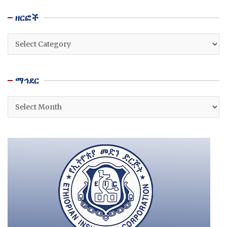
ዘርፎች
ዘርፎች
ማኅደር
ማኅደር