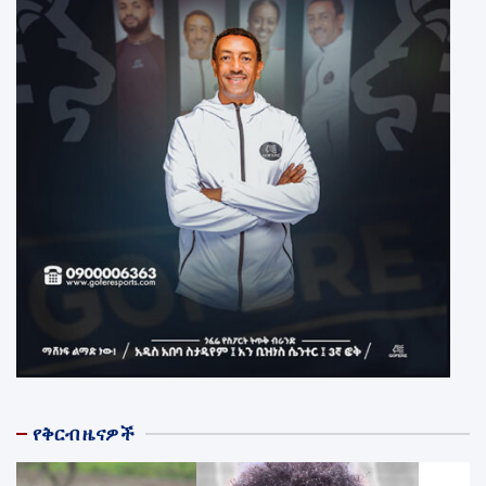
የቅርብ ዜናዎች