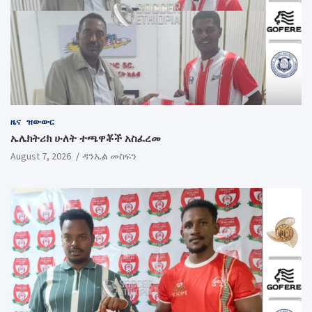
ዜና
ዝውውር
ኤሌክትሪክ ሁለት ተጫዋቾች አስፈረመ
August 7, 2026
ዳንኤል መስፍን