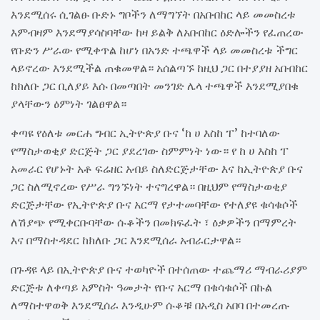
እንደሚሰሩ ሲገልፁ ቡድኑ ግቦችን ለማግኘት በአቡበከር ላይ መመስረቱ
እምብዛም እንደማያሳስባቸው ከዛ ይልቅ ለአቡበከር ዕድሎችን የፈጠረው
የቡድን ሥራው የሚቀጥል ከሆነ በአንድ ተጫዋች ላይ መመስረቱ ችግር
ላይኖረው እንደሚችል ጠቁመዋል። አሰልጣኙ ከዚህ ጋር በተያያዘ አቡበከር
ከክለቡ ጋር ቢለያይ እሱ በመጣበት መንገድ ሌላ ተጫዋች እንደሚያበቁ
ያላቸውን ዕምነት ገልፀዋል።
ቀጣዩ የዕለቱ መርሐ ግብር ኢትዮጵያ ቡና ‘ከ ሀ እስከ ፐ’ ከተባለው
የማስታወቂያ ድርጅት ጋር ያደረገው ስምምነት ነው። የ ከ ሀ እስከ ፐ
አመራር የሆኑት አቶ ፍሬዘር አብይ ስለድርጅታቸው እና ከኢትዮጵያ ቡና
ጋር ስለሚኖረው የሥራ ግንኙነት ተናግረዋል። በዚህም የማስታወቂያ
ድርጅታቸው የኢትዮጵያ ቡና አርማ የታተመባቸው የተለያዩ ቁሳቁሶች
ለሽያጭ የሚቀርቡባቸው ሱቆችን በመክፍፈት ፣ ዕቃዎችን በማምረት
እና በማስተዳደር ከክለቡ ጋር እንደሚሰራ አብራርታዋል።
በጉዳዩ ላይ በኢትዮጵያ ቡና ተወካዮች በተሰጠው ተጨማሪ ማብራሪያም
ድርጅቱ ለቀጣይ አምስት ዓመታት የቡና አርማ በቁሳቁሶች በኩል
ለማስተዋወቅ እንደሚሰራ እንዲሁም ሱቆቹ በአዲስ አበባ በተመረጡ