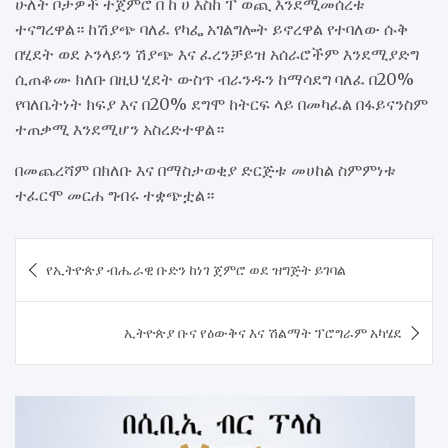
ሁለት ቦታዎች ተጀምሮ በ ከ ሀ እስከ ፐ ወጪ እንደሚመሰረቱ
ተናግረዋል። ከሽያጭ ባለፈ የካፌ አገልግሎት ይኖረዋል የተባለው ሱቅ
በሂደት ወደ ኦንላይን ሽያጭ እና ፈረንቻይዝ አሰራሮችም እንደሚያድግ
ሲጠቆሙ ክለቡ በዚህ ሂደት ውስጥ ብራንዱን ከማሳደግ ባለፈ በ20%
የባለቤትነት ክፍያ እና በ20% ደግሞ ከትርፍ ላይ በመካፈል በፋይናንስም
ተጠቃሚ እንደሚሆን አስረድተዋል።
በመጨረሻም በክለቡ እና በማስታወቂያ ድርጅቱ መሀከል ስምምነቱ
ተፈርሞ መርሐ ግብሩ ተቋጭቷል።
Post
የኢትዮጵያ ብሔራዊ ቡድን ከነገ ጀምሮ ወደ ዝግጅት ይገባል
navigation
ኢትዮጵያ ቡና የዕውቅና እና ሽልማት ፕሮግራም አካሄደ