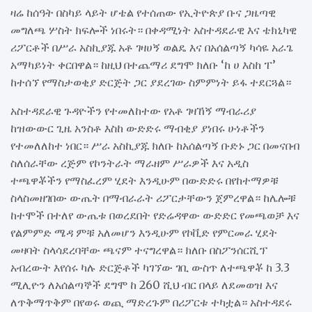
ዛሬ ከሰዓት በስካይ ላይት ሆቴል የተሰጠው የኢትዮጵያ ቡና ጋዜጣዊ
መግለጫ ሦስት ክፍሎች ነበሩት። በቀዳሚነት አስተዳደራዊ እና ቴክኒካዊ
ሪፖርቶች በሥራ አስኪያጁ አቶ ገዛሀኝ ወልዴ እና በአሰልጣኝ ካሳዬ አራጌ
አማካይነት ቀርበዋል። ከዚህ በተጨማሪ ደግሞ ክለቡ ‘ከ ሀ እስከ ፐ’
ከተሰኘ የማስታወቂያ ድርጅት ጋር ያደረገው ስምምነት ይፋ ተደርጓል።
አስተዳደራዊ ጉዳዮችን የተመለከተው የአቶ ገዛኸኝ ማብራሪያ
ከዝውውር ጊዜ አንስቶ እስከ ውድድሩ ማብቂያ ያነበሩ ሁነቶችን
የተመለለከተ ነበር። ሥራ አስኪያጁ ክለቡ ከአሰልጣኝ ቡድኑ ጋር በመናበብ
ስለሰራቸው ረጅም የኮንትራት ማራዘም ሥራዎች እና አዲስ
ተጫዋቾችን የማስፈረም ሂደት እንዲሁም በውድድሩ በየከተማዎቹ
ስላስመዘገበው ውጤት በማብራራት ሪፖርታቸውን ጀምረዋል። ከሌሎቹ
ከተሞች በተለየ ውጤቱ በወረደበት የድሬዳዋው ውድድር የመጫወቻ እና
የልምምድ ሜዳ ምቹ አለመሆን እንዲሁም የኮቪድ የምርመራ ሂደት
መዛባት ስላሳደረባቸው ጫናም ተናግረዋል። ክለቡ በስፖንሰርሺፕ
አብረውት እየሰሩ ካሉ ድርጅቶች ካገኘው ገቢ ውስጥ ለተጫዋቾ ከ 3.3
ሚሊዮን ለአሰልጣኞች ደግሞ ከ 260 ሺህ ብር በላይ ለደመወዝ እና
ለጥቅማጥቅም በየወሩ ወጪ ማድረጉም በሪፖርቱ ተካቷል። አስተዳደሩ