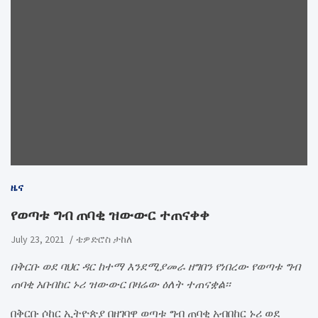
ዜና
የወጣቱ ግብ ጠባቂ ዝውውር ተጠናቀቀ
July 23, 2021
ቴዎድሮስ ታከለ
በቅርቡ ወደ ባህር ዳር ከተማ እንደሚያመራ ዘግበን የነበረው የወጣቱ ግብ
ጠባቂ አቡበከር ኑሪ ዝውውር በዛሬው ዕለት ተጠናቋል፡፡
በቅርቡ ሶከር ኢትዮጵያ በዘገባዋ ወጣቱ ግብ ጠባቂ አብበከር ኑሪ ወደ