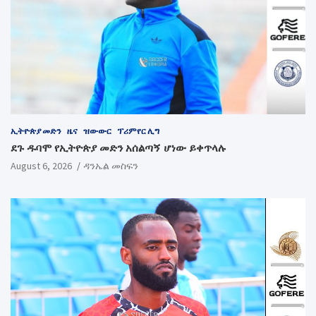
ኢትዮጵያ መድን
ዜና
ዝውውር
ፕሪምየር ሊግ
ደጉ ዱባሞ የኢትዮጵያ መድን አሰልጣኝ ሆነው ይቀጥላሉ
August 6, 2026
ዳንኤል መስፍን