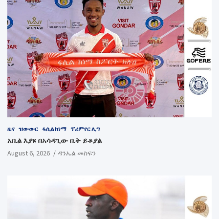
ዜና
ዝውውር
ፋሲል ከነማ
ፕሪምየር ሊግ
አቤል እያዩ በአሳዳጊው ቤት ይቆያል
August 6, 2026
ዳንኤል መስፍን