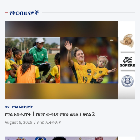
የቅርብ ዜናዎች
ዜና
የግል አስተያየት
የግል አስተያየት | የዘገየ ውሳኔና የባከነ ዕድል ፤ ክፍል 2
August 6, 2026
ሶከር ኢትዮጵያ