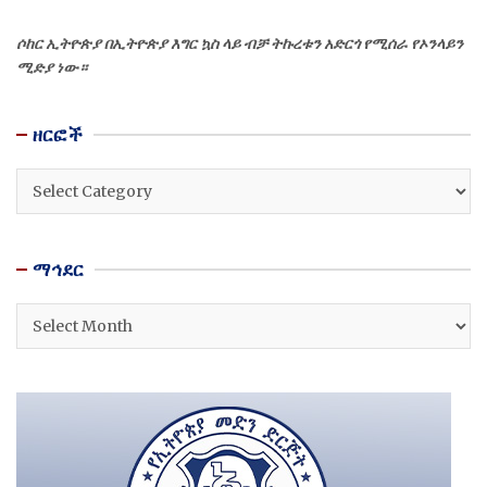
ሶከር ኢትዮጵያ በኢትዮጵያ እግር ኳስ ላይ ብቻ ትኩረቱን አድርጎ የሚሰራ የኦንላይን
ሚድያ ነው።
ዘርፎች
ዘርፎች
ማኅደር
ማኅደር