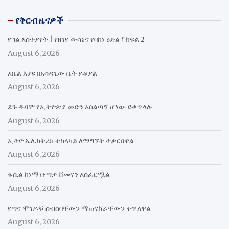
የቅርብ ዜናዎች
የግል አስተያየት | የዘገየ ውሳኔና የባከነ ዕድል ፤ ክፍል 2
August 6, 2026
አቤል እያዩ በአሳዳጊው ቤት ይቆያል
August 6, 2026
ደጉ ዱባሞ የኢትዮጵያ መድን አሰልጣኝ ሆነው ይቀጥላሉ
August 6, 2026
ኢትዮ ኤሌክትሪክ ተከላካይ ለማግኘት ተቃርበዋል
August 6, 2026
ፋሲል ከነማ ቡጣቃ ሸመናን አስፈርሟል
August 6, 2026
የጣና ሞገዶቹ ስብስባቸውን ማጠናከራቸውን ቀጥለዋል
August 6, 2026