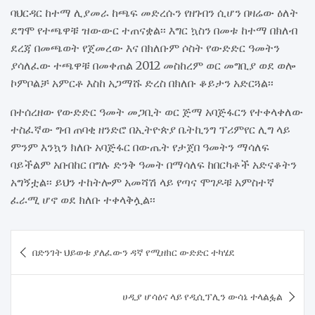
ባህርዳር ከተማ ሊያመራ ከጫፍ መድረሱን የዘገብን ሲሆን በዛሬው ዕለት
ደግሞ የተጫዋቹ ዝውውር ተጠናቋል፡፡ እግር ኳስን በመቱ ከተማ በክለብ
ደረጃ በመጫወት የጀመረው እና በክለቡም ሶስት የውድድር ዓመትን
ያሳለፈው ተጫዋቹ በመቀጠል 2012 መስከረም ወር መግቢያ ወደ ወሎ
ኮምቦልቻ አምርቶ እስከ አጋማሹ ድረስ በክለቡ ቆይታን አድርጓል፡፡
በተሰረዘው የውድድር ዓመት መጋቢት ወር ጅማ አባጅፋርን የተቀላቀለው
ተስፈኛው ግብ ጠባቂ ዘንድሮ በኢትዮጵያ ቤትኪንግ ፕሪምየር ሊግ ላይ
ምንም እንኳን ክለቡ አባጅፋር በውጤት የታጀበ ዓመትን ማሳለፍ
ባይችልም አቡበከር በግሉ ድንቅ ዓመት በማሳለፍ ከበርካቶች አድናቆትን
አግኝቷል፡፡ ይህን ተከትሎም አመሻሽ ላይ የጣና ሞገዶቹ አምስተኛ
ፈራሚ ሆኖ ወደ ክለቡ ተቀላቅሏል፡፡
Post
በድንገት ህይወቱ ያለፈውን ዳኛ የሚዘክር ውድድር ተካሄደ
navigation
ሀዲያ ሆሳዕና ላይ የዲሲፕሊን ውሳኔ ተላልፏል