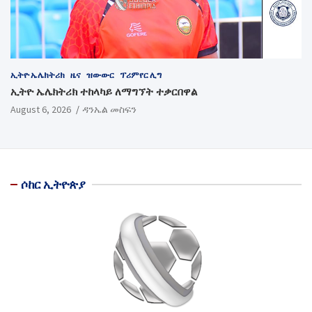
ኢትዮ ኤሌክትሪክ
ዜና
ዝውውር
ፕሪምየር ሊግ
ኢትዮ ኤሌክትሪክ ተከላካይ ለማግኘት ተቃርበዋል
August 6, 2026
ዳንኤል መስፍን
ሶከር ኢትዮጵያ