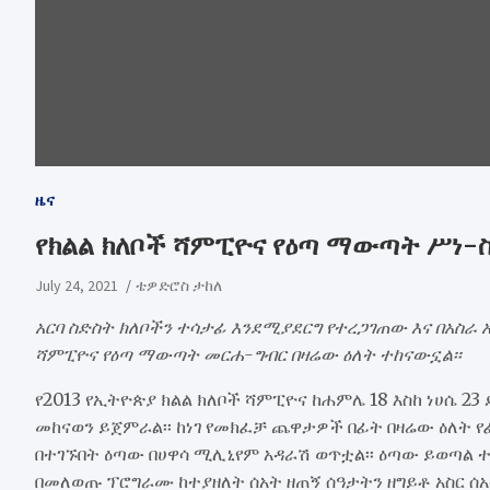
ዜና
የክልል ክለቦች ሻምፒዮና የዕጣ ማውጣት ሥነ-ስ
July 24, 2021
ቴዎድሮስ ታከለ
አርባ ስድስት ክለቦችን ተሳታፊ እንደሚያደርግ የተረጋገጠው እና በአስራ
ሻምፒዮና የዕጣ ማውጣት መርሐ-ግብር በዛሬው ዕለት ተከናውኗል፡፡
የ2013 የኢትዮጵያ ክልል ክለቦች ሻምፒዮና ከሐምሌ 18 እስከ ነሀሴ 2
መከናወን ይጀምራል፡፡ ከነገ የመክፈቻ ጨዋታዎች በፊት በዛሬው ዕለት የ
በተገኙበት ዕጣው በሀዋሳ ሚሊኒየም አዳራሽ ወጥቷል፡፡ ዕጣው ይወጣል 
በመለወጡ ፕሮግራሙ ከተያዘለት ሰአት ዘጠኝ ሰዓታትን ዘግይቶ አስር ሰአ