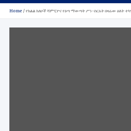
Home
የክልል ክለቦች ሻምፒዮና የዕጣ ማውጣት ሥነ-ስርአት በዛሬው ዕለት ተ