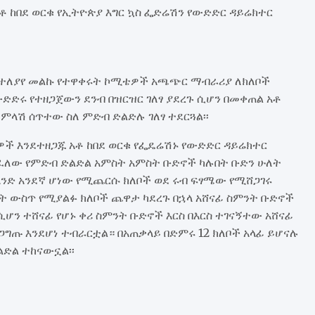
ቶ ከበደ ወርቁ የኢትዮጵያ እግር ኳስ ፌድሬሽን የውድድር ዳይሬክተር
 በተለያየ መልኩ የተዋቀሩት ኮሚቴዎች አጫጭር ማብራሪያ ለክለቦች
ድድሩ የተዘጋጀውን ደንብ በዝርዝር ገለፃ ያደረጉ ሲሆን በመቀጠል አቶ
 ምላሽ ሰጥተው ስለ ምድብ ድልድሉ ገለፃ ተደርጓል፡፡
ች እንደተዘጋጁ አቶ ከበደ ወርቁ የፌዴሬሽኑ የውድድር ዳይሬክተር
ተከፈለው የምድብ ድልድል አምስት አምስት ቡድኖች ካሉበት ቡድን ሁለት
አንድ አንደኛ ሆነው የሚጨርሱ ክለቦች ወደ ሩብ ፍፃሜው የሚሸጋገሩ
ስት ውስጥ የሚያልፉ ክለቦች ጨዋታ ካደረጉ በኋላ አሸናፊ ስምንት ቡድኖች
ሆን ተሸናፊ የሆኑ ቀሪ ስምንት ቡድኖች እርስ በእርስ ተገናኝተው አሸናፊ
ግጡ እንደሆነ ተብራርቷል። በአጠቃላይ በድምሩ 12 ክለቦች አላፊ ይሆናሉ
ልድል ተከናውኗል፡፡