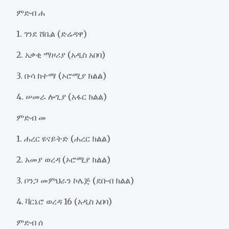
ምድብ ሐ
1. ገንደ ሸቤል (ድሬዳዋ)
2. አቃቂ ማዞሪያ (አዲስ አበባ)
3. ቡሳ ከተማ (ኦሮሚያ ክልል)
4. ሠመራ ሎጊያ (አፋር ክልል)
ምድብ መ
1. ሐረር ዩናይትድ (ሐረር ክልል)
2. አመያ ወረዳ (ኦሮሚያ ክልል)
3. ቦንጋ መምህራን ኮሌጅ (ደቡብ ክልል)
4. ቫርኔሮ ወረዳ 16 (አዲስ አበባ)
ምድብ ሰ