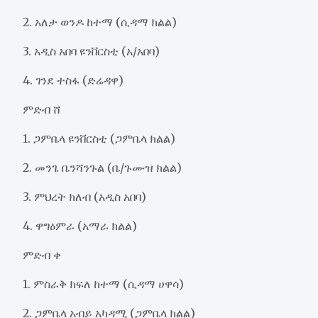
2. አለታ ወንዶ ከተማ (ሲዳማ ክልል)
3. አዲስ አበባ ዩንቨርስቲ (አ/አበባ)
4. ገንደ ተስፋ (ድሬዳዋ)
ምድብ ሸ
1. ጋምቤላ ዩንቨርስቲ (ጋምቤላ ክልል)
2. መንጌ ቤንሻንጉል (ቤ/ጉሙዝ ክልል)
3. ምህረት ክለብ (አዲስ አበባ)
4. ዋግዕምራ (አማራ ክልል)
ምድብ ቀ
1. ምስራቅ ክፍለ ከተማ (ሲዳማ ሀዋሳ)
2. ጋምቤላ አብይ አካዳሚ (ጋምቤላ ክልል)