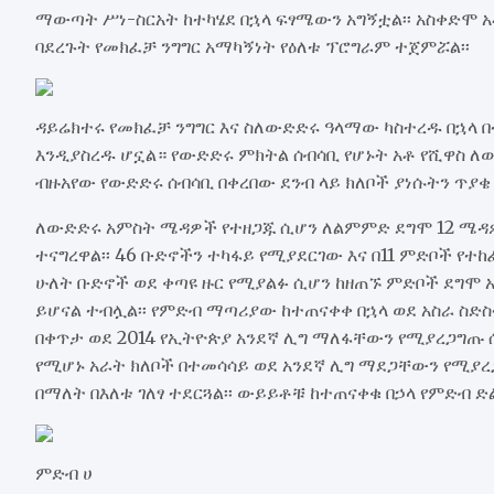
ማውጣት ሥነ-ስርአት ከተካሄደ በኋላ ፍፃሜውን አግኝቷል፡፡ አስቀድሞ አ
ባደረጉት የመክፈቻ ንግግር አማካኝነት የዕለቱ ፕሮግራም ተጀምሯል፡፡
ዳይሬክተሩ የመክፈቻ ንግግር እና ስለውድድሩ ዓላማው ካስተረዱ በኋላ
እንዲያስረዱ ሆኗል። የውድድሩ ምክትል ሰብሳቢ የሆኑት አቶ የሺዋስ ለው
ብዙአየው የውድድሩ ሰብሳቢ በቀረበው ደንብ ላይ ክለቦች ያነሱትን ጥያቄ
ለውድድሩ አምስት ሜዳዎች የተዘጋጁ ሲሆን ለልምምድ ደግሞ 12 ሜዳዎ
ተናግረዋል፡፡ 46 ቡድኖችን ተካፋይ የሚያደርገው እና በ11 ምድቦች የ
ሁለት ቡድኖች ወደ ቀጣዩ ዙር የሚያልፉ ሲሆን ከዘጠኙ ምድቦች ደግሞ 
ይሆናል ተብሏል፡፡ የምድብ ማጣሪያው ከተጠናቀቀ በኋላ ወደ አስራ ስድ
በቀጥታ ወደ 2014 የኢትዮጵያ አንደኛ ሊግ ማለፋቸውን የሚያረጋግጡ ሲ
የሚሆኑ አራት ክለቦች በተመሳሳይ ወደ አንደኛ ሊግ ማደጋቸውን የሚያረጋ
በማለት በእለቱ ገለፃ ተደርጓል፡፡ ውይይቶቹ ከተጠናቀቁ በኃላ የምድብ ድ
ምድብ ሀ