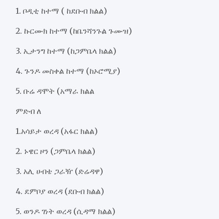
1. ቦዲቲ ከተማ ( ከደቡብ ክልል)
2. ኩርሙክ ከተማ (ከቤንሻንጉል ጉሙዝ)
3. ኢታንግ ከተማ (ከጋምቤላ ክልል)
4. ጉንዶ መስቀል ከተማ (ከኦሮሚያ)
5. ቡሬ ዳሞት (አማራ ክልል
ምድብ ለ
1.አሳይታ ወረዳ (አፋር ክልል)
2. ኑዌር ዞን (ጋምቤላ ክልል)
3. አሊ ሀብቴ ጋራዥ (ድሬዳዋ)
4. ደምቦያ ወረዳ (ደቡብ ክልል)
5. ወንዶ ገነት ወረዳ (ሲዳማ ክልል)