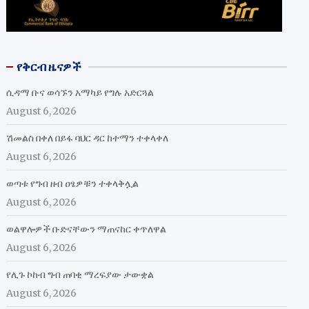
የቅርብ ዜናዎች
ሲዳማ ቡና ወሳኙን አማካይ የግሉ አድርጓል
August 6, 2026
ሽመልስ በቀለ በይፋ ባህር ዳር ከተማን ተቀላቀለ
August 6, 2026
ወጣቱ የግብ ዘብ ዐፄዎቹን ተቀላቅሏል
August 6, 2026
ወልዋሎዎች ቡድናቸውን ማጠናከር ቀጥለዋል
August 6, 2026
የሊጉ ኮከብ ግብ ጠባቂ ማረፍያው ታውቋል
August 6, 2026