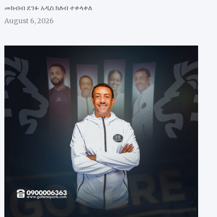
መክብብ ደገፉ አዲስ ክለብ ተቀላቀለ
August 6, 2026