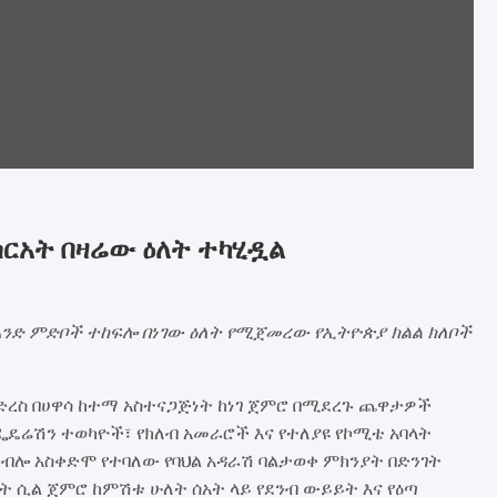
ርአት በዛሬው ዕለት ተካሂዷል
 አንድ ምድቦች ተከፍሎ በነገው ዕለት የሚጀመረው የኢትዮጵያ ክልል ክለቦች
3 ድረስ በሀዋሳ ከተማ አስተናጋጅነት ከነገ ጀምሮ በሚደረጉ ጨዋታዎች
ፌዴሬሽን ተወካዮች፣ የክለብ አመራሮች እና የተለያዩ የኮሚቴ አባላት
ተብሎ አስቀድሞ የተባለው የባህል አዳራሽ ባልታወቀ ምክንያት በድንገት
ት ሲል ጀምሮ ከምሽቱ ሁለት ሰአት ላይ የደንብ ውይይት እና የዕጣ