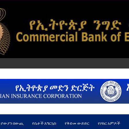
ጵያውያን በውጪ
የሴቶች እግርኳስ
የቅድመ ውድድር
የሶከር አምዶች