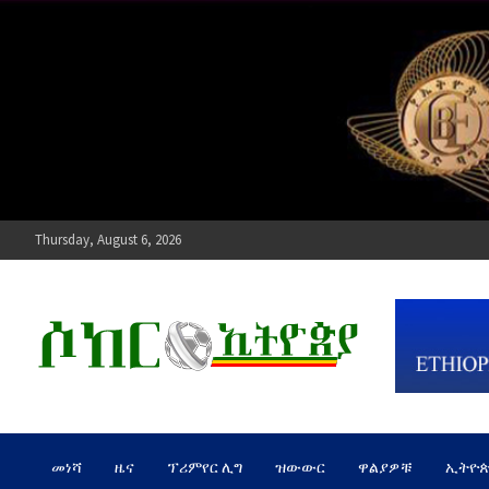
Skip
to
content
Thursday, August 6, 2026
ሶከር ኢትዮጵያ
የኢትዮጵያ እግርኳስ ድምፅ !
መነሻ
ዜና
ፕሪምየር ሊግ
ዝውውር
ዋልያዎቹ
ኢትዮ