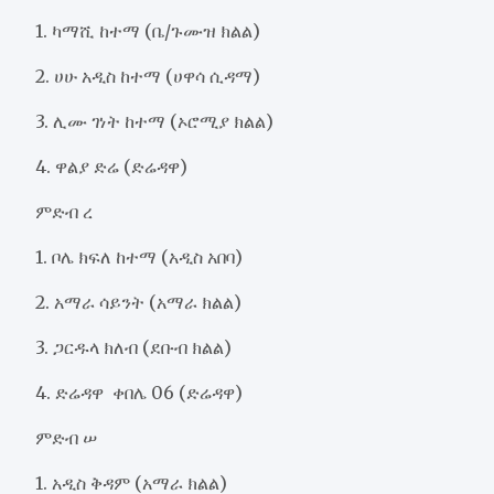
1. ካማሺ ከተማ (ቤ/ጉሙዝ ክልል)
2. ሀሁ አዲስ ከተማ (ሀዋሳ ሲዳማ)
3. ሊሙ ገነት ከተማ (ኦሮሚያ ክልል)
4. ዋልያ ድሬ (ድሬዳዋ)
ምድብ ረ
1. ቦሌ ክፍለ ከተማ (አዲስ አበባ)
2. አማራ ሳይንት (አማራ ክልል)
3. ጋርዱላ ክለብ (ደቡብ ክልል)
4. ድሬዳዋ ቀበሌ 06 (ድሬዳዋ)
ምድብ ሠ
1. አዲስ ቅዳም (አማራ ክልል)