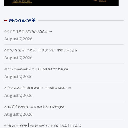
የቅርብ ዜናዎች
የጣና ሞገዶቹ አማካይ አስፈረሙ
August 7, 2026
ሶፎንያስ ሰይፈ ወደ ኢትዮጵያ ንግድ ባንክ አቅንቷል
August 7, 2026
ወጣቱ የመስመር አጥቂ በሀላባ ከተማ ይቆያል
August 7, 2026
ኢትዮ ኤሌክትሪክ ሁለገቡን ተከላካይ አስፈረመ
August 7, 2026
አሰጋኸኝ ጴጥሮስ ወደ ሌላ ክለብ አቅንቷል
August 7, 2026
የግል አስተያየት | የዘገየ ውሳኔና የባከነ ዕድል ፤ ክፍል 2