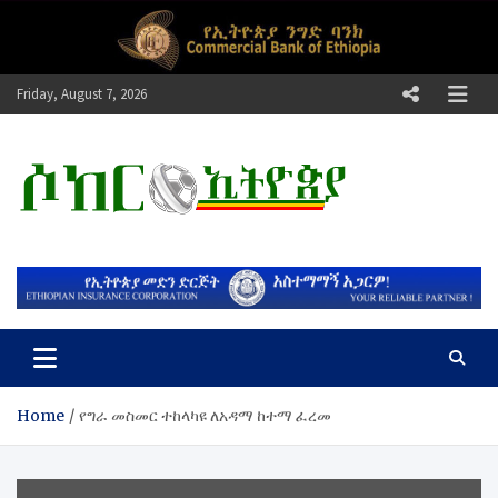
Skip
to
content
Friday, August 7, 2026
ሶከር ኢትዮጵያ
የኢትዮጵያ እግርኳስ ድምፅ !
Home
የግራ መስመር ተከላካዩ ለአዳማ ከተማ ፈረመ