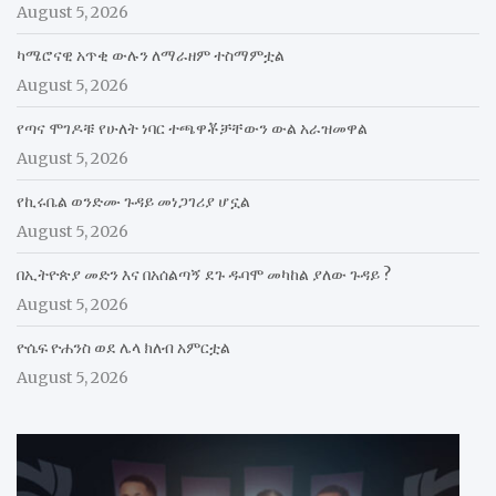
August 5, 2026
ካሜሮናዊ አጥቂ ውሉን ለማራዘም ተስማምቷል
August 5, 2026
የጣና ሞገዶቹ የሁለት ነባር ተጫዋቾቻቸውን ውል አራዝመዋል
August 5, 2026
የኪሩቤል ወንድሙ ጉዳይ መነጋገሪያ ሆኗል
August 5, 2026
በኢትዮጵያ መድን እና በአሰልጣኝ ደጉ ዱባሞ መካከል ያለው ጉዳይ ?
August 5, 2026
ዮሴፍ ዮሐንስ ወደ ሌላ ክለብ አምርቷል
August 5, 2026