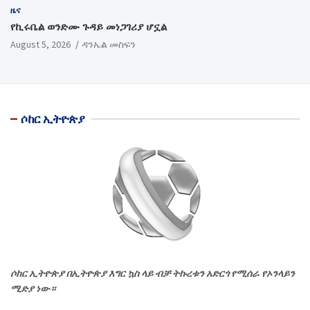
ዜና
የኪሩቤል ወንድሙ ጉዳይ መነጋገሪያ ሆኗል
August 5, 2026
ዳንኤል መስፍን
ሶከር ኢትዮጵያ
ሶከር ኢትዮጵያ በኢትዮጵያ እግር ኳስ ላይ ብቻ ትኩረቱን አድርጎ የሚሰራ የኦንላይን
ሚድያ ነው።