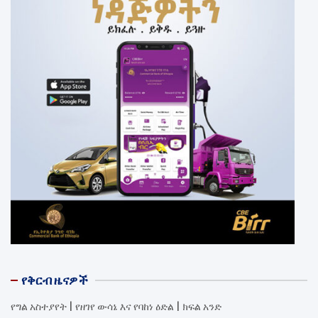
የቅርብ ዜናዎች
የግል አስተያየት | የዘገየ ውሳኔ እና የባከነ ዕድል | ክፍል አንድ