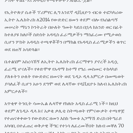
ሦስት ተጨማሪ አዳዲስ ተጫዋቾችን አስፈርሟል፡፡
የኢትዮጵያ ሴቶች ፕሪምየር ሊግ አንደኛ ዲቪዚዮን ብርቱ ተፎካካሪው
ኢትዮ ኤሌክትሪክ ለ2014 የውድድር ዘመን ቀደም ብሎ የአሰልጣኝ
መሠረት ማኔን ኮንትራት በሁለት ዓመት ካደሰ በኋላ ከአንድ ወር በፊት
ከተለያዩ ክለቦች ስድስት አዳዲስ ፈራሚዎችን ማስፈረሙ የሚታወስ
ሲሆን ሦስት አዳዲስ ተጫዋቾችን በማከል የአዳዲስ ፈራሚዎችን ቁጥር
ወደ ዘጠኝ አሳድጓል፡፡
ቤተልሄም አስረሳኸኝ ለኢትዮ ኤሌክትሪክ ፊርማዋን ያኖረች አዲሷ
ፈራሚ ሆናለች፡፡ የቀድሞዋ የአዳማ ከተማ የግራ መስመር ተከላካይ
ያለፉትን ሁለት የውድድር ዘመናት ወደ ጌዲኦ ዲላ አምርታ በመጫወት
ያሳለፈች ሲሆን አሁን ደግሞ ወደ ሌላኛው የዲቪዚዮኑ ክለብ ኤሌክትሪክ
አምርታለች፡፡
አጥቂዋ ትንቢት ሳሙኤል ሌላኛዋ የክለቡ አዲስ ፈራሚ ነች። ከዚህ
ቀደም ለጌዲኦ ዲላ እና አቃቂ ቃሊቲ ስትጫወት የምናውቃት ተጫዋቿ
የተጠናቀቀውን የውድድር ዘመን እስከ ዓመቱ አጋማሽ ድረስ በትግራይ
አካባቢ በተፈጠረ ወቅታዊ ችግር የተነሳ ለፈረመችበት ክለብ መቐለ 70