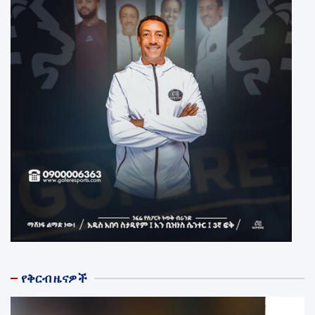
የቅርብ ዜናዎች