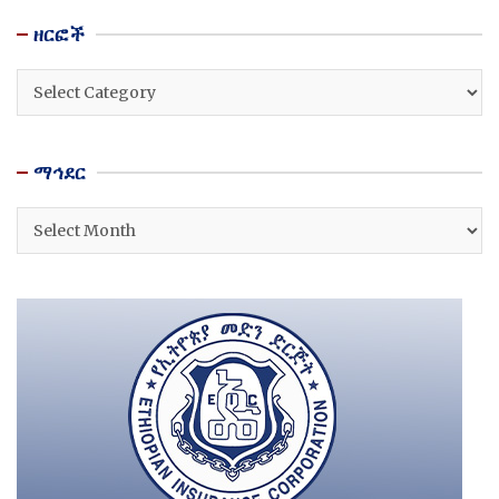
ዘርፎች
ዘርፎች
ማኅደር
ማኅደር