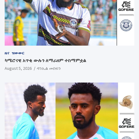
ዜና
ዝውውር
ካሜሮናዊ አጥቂ ውሉን ለማራዘም ተስማምቷል
August 5, 2026
ዳንኤል መስፍን