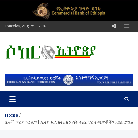
Skip
to
content
Thursday, August 6, 2026
ሶከር ኢትዮጵያ
የኢትዮጵያ እግርኳስ ድምፅ !
Home
ሴቶች ፕሪምየር ሊግ | ኢትዮ ኤሌክትሪክ ሦስት ተጨማሪ ተጫዋቾችን አስፈርሟል