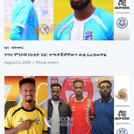
ዜና
ዝውውር
የጣና ሞገዶቹ የሁለት ነባር ተጫዋቾቻቸውን ውል አራዝመዋል
August 5, 2026
ዳንኤል መስፍን