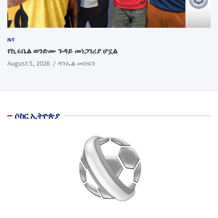
ዜና
የኪሩቤል ወንድሙ ጉዳይ መነጋገሪያ ሆኗል
August 5, 2026
ዳንኤል መስፍን
ሶከር ኢትዮጵያ