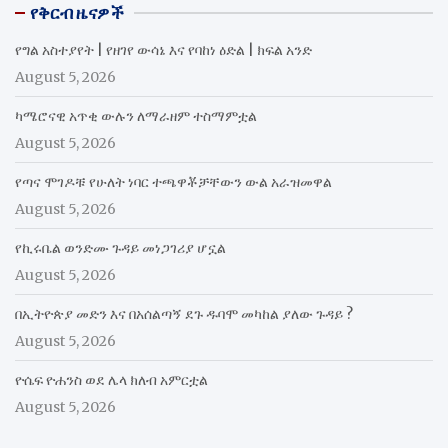
የቅርብ ዜናዎች
የግል አስተያየት | የዘገየ ውሳኔ እና የባከነ ዕድል | ክፍል አንድ
August 5, 2026
ካሜሮናዊ አጥቂ ውሉን ለማራዘም ተስማምቷል
August 5, 2026
የጣና ሞገዶቹ የሁለት ነባር ተጫዋቾቻቸውን ውል አራዝመዋል
August 5, 2026
የኪሩቤል ወንድሙ ጉዳይ መነጋገሪያ ሆኗል
August 5, 2026
በኢትዮጵያ መድን እና በአሰልጣኝ ደጉ ዱባሞ መካከል ያለው ጉዳይ ?
August 5, 2026
ዮሴፍ ዮሐንስ ወደ ሌላ ክለብ አምርቷል
August 5, 2026