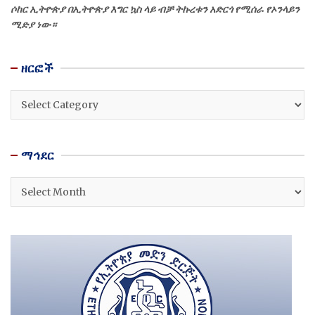
ሶከር ኢትዮጵያ በኢትዮጵያ እግር ኳስ ላይ ብቻ ትኩረቱን አድርጎ የሚሰራ የኦንላይን
ሚድያ ነው።
ዘርፎች
ዘርፎች
ማኅደር
ማኅደር