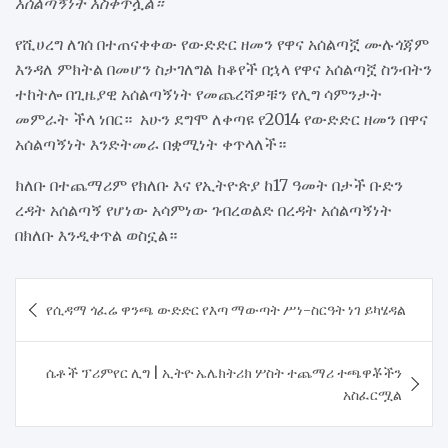
አሰልጣኝነት አስቀጥሏል።
የሺሀረግ ለገሰ በተጠናቀቀው የውድድር ዘመን የዋና አሰልጣኟ ሙሉጎጃም
እንዳለ ምክትል በመሆን ስታገለግል ከቆየች በኋላ የዋና አሰልጣኟ ስንብትን
ተከትሎ በጊዜያዊ አሰልጣኝነት የመጨረሻዎቹን የሊግ ሳምንታት
መምራት ችላ ነበር። አሁን ደግሞ ለቀጣዩ የ2014 የውድድር ዘመን በዋና
አሰልጣኝነት እንድትመራ በቋሚነት ቀጥላለች።
ክለቡ በተጨማሪም የክለቡ እና የኢትዮጵያ ከ17 ዓመት በታች ቡድን
ረዳት አሰልጣኝ የሆነው አሳምነው ገብረወልድ በረዳት አሰልጣኝነት
በክለቡ እንዲቀጥል ወስኗል።
Post
የሲዳማ ጎፈሬ ዋንጫ ውድድር የእጣ ማውጣት ሥነ-ስርዓት ነገ ይካሄዳል
navigation
ሴቶች ፕሪምየር ሊግ | ኢትዮ ኤሌክትሪክ ሦስት ተጨማሪ ተጫዋቾችን
አስፈርሟል