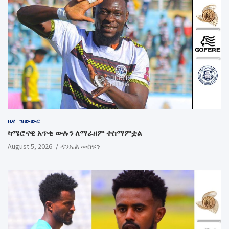
ዜና
ዝውውር
ካሜሮናዊ አጥቂ ውሉን ለማራዘም ተስማምቷል
August 5, 2026
ዳንኤል መስፍን