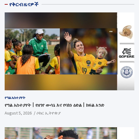
የቅርብ ዜናዎች
የግል አስተያየት
የግል አስተያየት | የዘገየ ውሳኔ እና የባከነ ዕድል | ክፍል አንድ
August 5, 2026
ሶከር ኢትዮጵያ