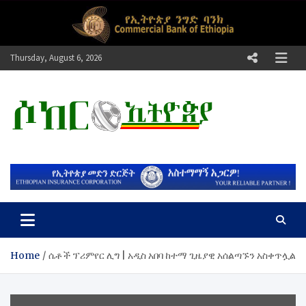
Skip
to
content
Thursday, August 6, 2026
ሶከር ኢትዮጵያ
የኢትዮጵያ እግርኳስ ድምፅ !
Home
ሴቶች ፕሪምየር ሊግ | አዲስ አበባ ከተማ ጊዜያዊ አሰልጣኙን አስቀጥሏል