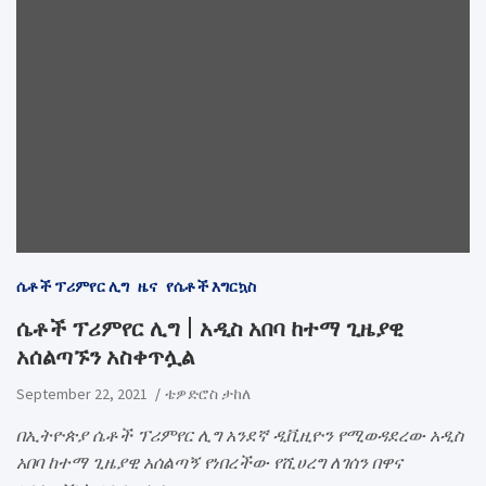
ሴቶች ፕሪምየር ሊግ
ዜና
የሴቶች እግርኳስ
ሴቶች ፕሪምየር ሊግ | አዲስ አበባ ከተማ ጊዜያዊ
አሰልጣኙን አስቀጥሏል
September 22, 2021
ቴዎድሮስ ታከለ
በኢትዮጵያ ሴቶች ፕሪምየር ሊግ አንደኛ ዲቪዚዮን የሚወዳደረው አዲስ
አበባ ከተማ ጊዜያዊ አሰልጣኝ የነበረችው የሺሀረግ ለገሰን በዋና