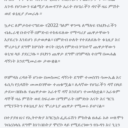
አንዱ የሆነውን ፍልሚያ ለመዳኘት አራት የሀገራችን ዳኖች ዛሬ ምሽት
ወደ ቱኒዚያ ያመራሉ።
ኳታር ለምታስተናግደው የ2022 ዓለም ዋንጫ ለማለፍ የአህጉራችን
ብሔራዊ ቡድኖች በምድብ ተከፋፍለው የማጣሪያ ጨዋታቸውን
እያደረጉ እንደሆነ ይታወቃል። በምድብ ሁለት የተደለደሉት ቱኒዚያ እና
ሞሪታኒያ ደግሞ ከሦስት ቀናት በኋላ የምድብ ሦስተኛ ጨዋታቸውን
ቱኒዝ ላይ ያደርጋሉ። ይህንን ጨዋታ ደግሞ በዓምላክ ተሰማ በመሐል
ዳኝነት እንደሚመራው ታውቋል።
የባምላክ ረዳቶች ሆነው በመስመር ዳኝነት ደግሞ ተመስገን ሳሙኤል እና
ፋሲካ የኋላሸት መመደባቸው ተጠቁሟል። ሌላኛው የሀገራችን ዳኛ በላይ
ታደሠ በበኩሉ የጨዋታው አራተኛ ዳኛ እንደሆነ ተመላክቷል። አራቱም
ዳኞች ዛሬ ምሽት ወደ ስፍራው በማምራት በምድቡ አናት እና ግርጌ
የሚገኙትን የቱኒዚያ እና ሞሪታኒያ ጨዋታ የሚመሩ ይሆናል።
በተያያዘ ዜና የኢትዮጵያ እግርኳስ ፌዴሬሽን ምክትል ፀሐፊ አቶ ሠለሞን
ገብረስላሴ ደግሞ ከነገ በስትያ ሞሮኮ ላይ የሚደረገውን የሱዳን እና ጊኒን