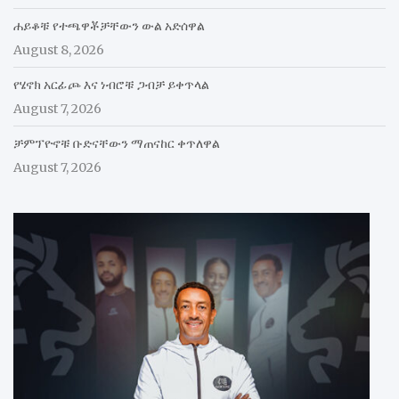
ሐይቆቹ የተጫዋቾቻቸውን ውል አድሰዋል
August 8, 2026
የሄኖክ አርፊጮ እና ነብሮቹ ጋብቻ ይቀጥላል
August 7, 2026
ቻምፕዮኖቹ ቡድናቸውን ማጠናከር ቀጥለዋል
August 7, 2026