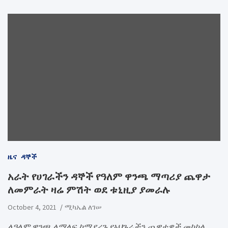
ዜና
ዳኞች
አራት የሀገራችን ዳኞች የዓለም ዋንጫ ማጣሪያ ጨዋታ
ለመምራት ዛሬ ምሽት ወደ ቱኒዚያ ያመራሉ
October 4, 2021
ሚካኤል ለገሠ
ለዓለም ዋንጫ ለማለፍ ከሚደረጉ የአህጉራችን ጨዋታዎች መካከል