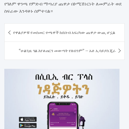
የዓለም ዋንጫ የምድብ ማጣሪያ ጨዋታ በኮሚሽነርነት ለመምራት ወደ
ስፍራው እንዳቀኑ ሰምተናል።
Post
የዋልያዎቹ የመስመር ተጫዋች ከደቡብ አፍሪካው ጨዋታ ውጪ ሆኗል
navigation
“ሁልጊዜ ጎል እየቆጠርን መውጣት የለብንም” – አቶ ኢሳይያስ ጂራ