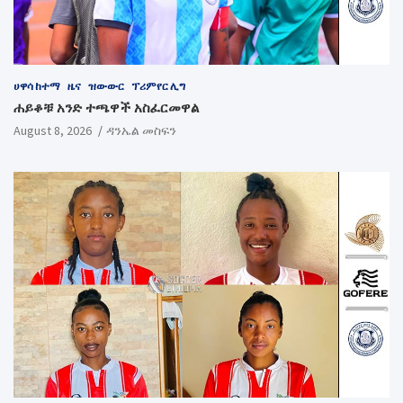
ሀዋሳ ከተማ
ዜና
ዝውውር
ፕሪምየር ሊግ
ሐይቆቹ አንድ ተጫዋች አስፈርመዋል
August 8, 2026
ዳንኤል መስፍን