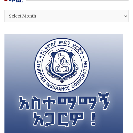
ማኅደር
ማኅደር