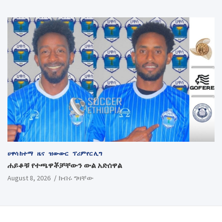
ሀዋሳ ከተማ
ዜና
ዝውውር
ፕሪምየር ሊግ
ሐይቆቹ የተጫዋቾቻቸውን ውል አድሰዋል
August 8, 2026
ክብሩ ግዛቸው