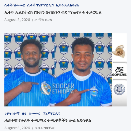
ሴቶች ዝውውር
ሴቶች ፕሪምየር ሊግ
ኢትዮ ኤሌክትሪክ
ኢትዮ ኤሌክትሪክ የቡድን ስብስቡን ወደ ማጠናቀቁ ተቃርቧል
August 8, 2026
ቶማስ ቦጋለ
ሀዋሳ ከተማ
ዜና
ዝውውር
ፕሪምየር ሊግ
ሐይቆቹ የሁለት ተጫማሪ ተጫዋቾችን ውል አድሰዋል
August 8, 2026
ክብሩ ግዛቸው