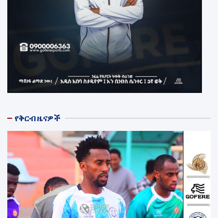
የቅርብ ዜናዎች