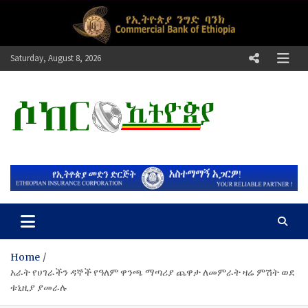
Skip
to
content
Saturday, August 8, 2026
ሶከር ኢትዮጵያ
የኢትዮጵያ እግርኳስ ድምፅ !
Home
አራት የሀገራችን ዳኞች የዓለም ዋንጫ ማጣሪያ ጨዋታ ለመምራት ዛሬ ምሽት ወደ
ቱኒዚያ ያመራሉ