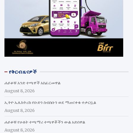
የቅርብ ዜናዎች
ሐይቆቹ አንድ ተጫዋች አስፈርመዋል
August 8, 2026
ኢትዮ ኤሌክትሪክ የቡድን ስብስቡን ወደ ማጠናቀቁ ተቃርቧል
August 8, 2026
ሐይቆቹ የሁለት ተጫማሪ ተጫዋቾችን ውል አድሰዋል
August 8, 2026