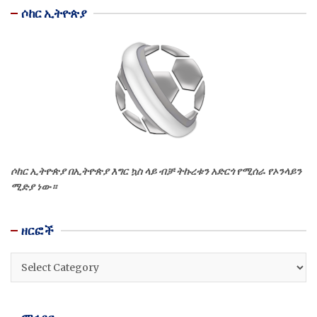
ሶከር ኢትዮጵያ
ሶከር ኢትዮጵያ በኢትዮጵያ እግር ኳስ ላይ ብቻ ትኩረቱን አድርጎ የሚሰራ የኦንላይን
ሚድያ ነው።
ዘርፎች
ዘርፎች