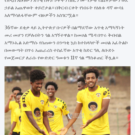
ኃይል አጨዋወት ቀይሮታል። በቅርብ ርቀት የነበሩት የዕለቱ ዳኛ ውሳኔ
አለማሳለፋቸውም ብዙዎችን አስገርሟል።
36ኛው ደቂቃ ላይ ኢትዮጵያ ቡናዎች በልማደኛው አጥቂ አማካኝነት
መሪ መሆን የቻሉበትን ጎል አግኝተዋል። ከመሀል ሜዳ በጥሩ ቅብብል
አማኑኤል አድማሱ የሰጠውን ሰንጣቂ ኳስ ከተከላካዮች መሀል አፈትልኮ
በመውጣት በጥሩ አጨራረስ ተስፈኛው አጥቂ ከድር ዓሊ ለቡድኑ
የመጀመርያ ለራሱ የውድድር ዓመቱን 11ኛ ጎል ማስቆጠር ችሏል።