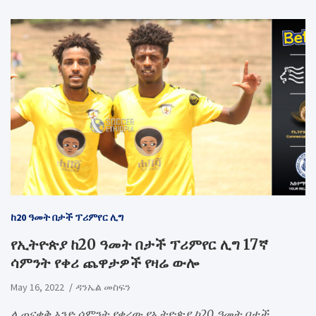
ከ20 ዓመት በታች ፕሪምየር ሊግ
የኢትዮጵያ ከ20 ዓመት በታች ፕሪምየር ሊግ 17ኛ
ሳምንት የቀሪ ጨዋታዎች የዛሬ ውሎ
May 16, 2022
ዳንኤል መስፍን
ሊጠናቀቅ አንድ ሳምንት የቀረው የኢትዮጵያ ከ20 ዓመት በታች