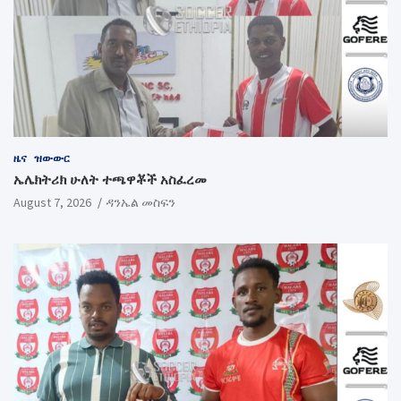
ዜና
ዝውውር
ኤሌክትሪክ ሁለት ተጫዋቾች አስፈረመ
August 7, 2026
ዳንኤል መስፍን