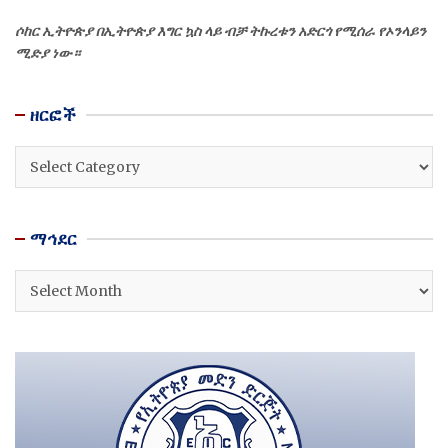
ሶከር ኢትዮጵያ በኢትዮጵያ እግር ኳስ ላይ ብቻ ትኩረቱን አድርጎ የሚሰራ የኦንላይን
ሚድያ ነው።
ዘርፎች
ዘርፎች
ማኅደር
ማኅደር