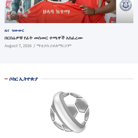
ዜና
ዝውውር
በርበሬዎቹ የፊት መስመር ተጫዋች አስፈረሙ
August 7, 2026
ማቲያስ ኃይለማርያም
ሶከር ኢትዮጵያ