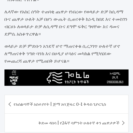
ሌላኛው የአስር ሰዓት ተጠባቂ ጨዋታ የነበረው የወላይታ ድቻ ከሲዳማ
ቡና ጨዋታ ሁለት አቻ በሆነ ውጤት ሲጠናቀቅ ኬነዲ ከበደ እና ተመስገን
ብርሀኑ ለወላይታ ድቻ ለሲዳማ ቡና ደግሞ ፍቅር ግዛቸው እና ዳመና
ደምሴ አስቆጥረዋል።
ወላይታ ድቻ ምድቡን አንደኛ ሆኖ ማጠናቀቁ ሲረጋገጥ ሁለተኛ ሆኖ
ለማጠናቀቅ ንግድ ባንክ እና በሀዲያ ሆሳዕና መካከል የሚካሄደው
የመጨረሻ ጨዋታ የሚጠበቅ ይሆናል።
Post
የአሰልጣኞች አስተያየት | ጅማ አባ ጅፋር 0-1 ቅዱስ ጊዮርጊስ
navigation
ቅድመ ዳሰሳ | የ24ኛ ሳምንት ሁለተኛ ቀን ጨዋታዎች