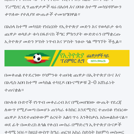
ፕሪሚየር ሊግ ጨዋታዎች ዛሬ በአሰላ እና በባቱ ከተማ መካሄዳቸውን
ቀጥለው የተለያዩ ውጤቶች ተመዝግበዋል።
በአሰላ ከተማ መካሄድ የነበረበት የኢትዮጵያ መድን እና የወላይታ ቱሳ
ጨዋታ ወላይታ ቱሳ በፋይናስ ችግር ምክንያት ውድድሩን በማቋረጡ
ኢትዮጵያ መድን ሦስት ነጥብ እና ሦስት ንፁሁ ጎል ማግኘት ችሏል።
በመቀጠል የተደረገው የሳምንቱ ተጠባቂ ጨዋታ በኢትዮጵያ ቡና እና
በአዲስ አበባ ከተማ መካከል ተካሂዶ በቡናማዎቹ 2–0 አሸነፊነት
ተጠናቋል።
በሁለቱ ቡድኖች የነጥብ መቀራረብ እና በሚመዘገበው ውጤት የደረጃ
ለውጥ የሚያመጣ በመሆኑ ጠንካራ ፉክክር እንደሚኖር ተጠብቆ የነበረው
ጨዋታ እንደተጠበቀውም ዕረፍት አልባ ጥሩ እንቅስቃሴ አስመልክቶናል።
ወደ ፊት በመድረስ ለጎል የቀረበ ሙከራ በማድረግ ኢትዮጵያ ቡናዎች
ቀዳሚ ነበሩ። ከዚህ ውስጥ ከግራ ጠርዝ አስራ ስድስት ከሀምሳ መስመር