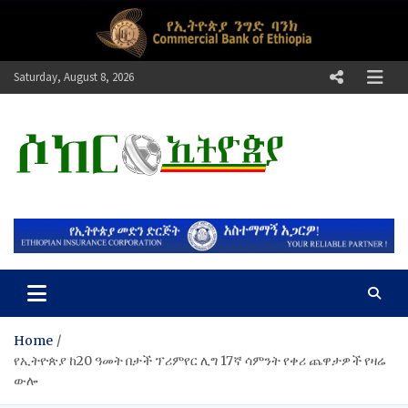
Skip
to
content
Saturday, August 8, 2026
ሶከር ኢትዮጵያ
የኢትዮጵያ እግርኳስ ድምፅ !
Home
የኢትዮጵያ ከ20 ዓመት በታች ፕሪምየር ሊግ 17ኛ ሳምንት የቀሪ ጨዋታዎች የዛሬ
ውሎ