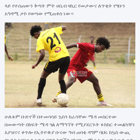
ላይ የተሰጠውን ቅጣት ምት ሀቢብ ዛኪር የመታውና ለጥቂት የግቡን
አግዳሚ ታኮ የወጣው የሚጠቀስ ነው።
ሁለቱም ቡድኖች በተመሳሳይ ኳስን ከራሳቸው ሜዳ መስርተው
በመውጣት በክፍት ሜዳ ጎል ለማግኘት የሚያደርጉት ፉክክር ተመልካቹን
እያዝናና ቀጥሎ የኢትዮጵያ ቡናው ግብ ጠባቂ ዳግም ባህሩ ከኳስ ውጪ
የአዲስ አበባውን አጥቂ በዋይ ኮዋችን በክርን መማታቱ የጨዋታውን ወደ