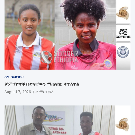
ዜና
ዝውውር
ቻምፕዮኖቹ ቡድናቸውን ማጠናከር ቀጥለዋል
August 7, 2026
ቶማስ ቦጋለ