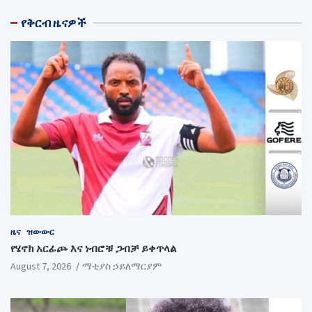
የቅርብ ዜናዎች
ዜና
ዝውውር
የሄኖክ አርፊጮ እና ነብሮቹ ጋብቻ ይቀጥላል
August 7, 2026
ማቲያስ ኃይለማርያም