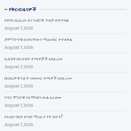
የቅርብ ዜናዎች
የሄኖክ አርፊጮ እና ነብሮቹ ጋብቻ ይቀጥላል
August 7, 2026
ቻምፕዮኖቹ ቡድናቸውን ማጠናከር ቀጥለዋል
August 7, 2026
ኤሌክትሪክ ሁለት ተጫዋቾች አስፈረመ
August 7, 2026
በርበሬዎቹ የፊት መስመር ተጫዋች አስፈረሙ
August 7, 2026
የጣና ሞገዶቹ የአማካዩን ውል አራዘሙ
August 7, 2026
የአዲስ ግደይ ቀጣይ ማረፊያ የት ይሆን?
August 7, 2026