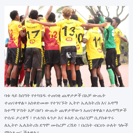
ባቱ ላይ ከሰዓት የተካሄዱ ተጠባቂ ጨዋታዎች በአቻ ውጤት
ተጠናቀዋል። አስቀድመው የተገናኙት ኢትዮ ኤሌክትሪክ እና አዳማ
ከተማ ሦስት አቻ በሆነ ውጤት ጨዋታቸውን አጠናቀዋል። ለአዳማዎች
ዮሴፍ ታረቀኝ ፣ ዮሐንስ ፋንታ እና ፉአድ ኢብራሂም ሲያስቆጥሩ
ለኢትዮ ኤሌክትሪክ ደግሞ ሙከረም ረሽድ ፣ በረከት ብርሀኑ ሁለት ጎሎች
ማስቆጠር ችለዋል።