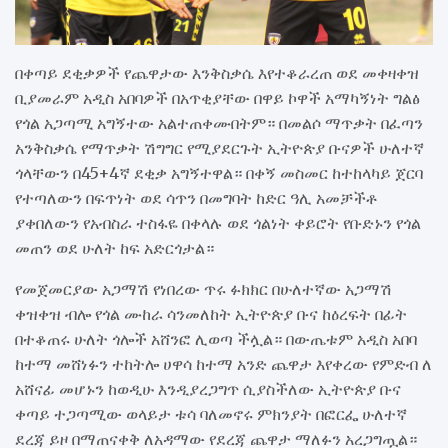
በቀጣይ ደቂቃዎች የጨዋታው እንቅስቃሴ እየተቆራረጠ ወደ መቀዛቀዝ
ቢያመራም አዲስ አበባዎች በአጥቂያቸው በዋይ ኮዋች አማካኝነት ግልፅ
የጎል አጋጣሚ አግኝተው አልተጠቀሙበትም። በመልሶ ማጥቃት በፈጣን
አንቅስቃሴ የማጥቃት ሽግግር የሚያደርጉት ኢትዮጵያ ቡናዎች ሁለተኛ
ጎላቸውን በ45+4ኛ ደቂቃ አግኝተዋል። በቀኝ መስመር ከተከላካይ ጀርባ
የተጣለውን በፍጥነት ወደ ሳጥን በመግባት ከድር ዓሊ አመቻችቶ
ያቀበለውን የአብስራ ተስፋዬ በቀላሉ ወደ ጎልነት ቀይሮት የቡድኑን የጎል
መጠን ወደ ሁለት ከፍ አድርጎታል።
የመጀመርያው አጋማሽ የነበረው ጥሩ ፉክክር በሁለተኛው አጋማሽ
ቀዝቀዝ ብሎ የጎል ሙከራ ሳንመለከት ኢትዮጵያ ቡና ከዕረፍት በፊት
በተቆጠሩ ሁለት ጎሎች አሸንፎ ሊወጣ ችሏል። በውጤቱም አዲስ አበባ
ከተማ መሸነፉን ተከትሎ ሀዋሳ ከተማ አንድ ጨዋታ እየቀረው የምድብ ለ
አሸናፊ መሆኑን ከወዲሁ እንዲያረጋግጥ ሲያስችለው ኢትዮጵያ ቡና
ቀጣይ ተጋጣሚው ወላይታ ቱሳ ባለመኖሩ ምክንያት በፎርፌ ሁለተኛ
ደረጃ ይዞ በማጠናቀቅ ለአዳማው የደረጃ ጨዋታ ማለፉን አረጋግጧል።