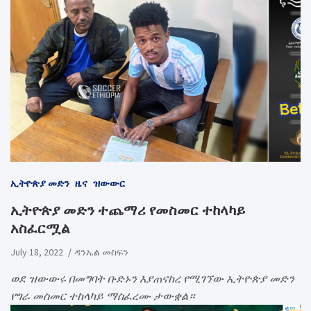
ኢትዮጵያ መድን
ዜና
ዝውውር
ኢትዮጵያ መድን ተጨማሪ የመስመር ተከላካይ
አስፈርሟል
July 18, 2022
ዳንኤል መስፍን
ወደ ዝውውሩ በመግባት ቡድኑን እያጠናከረ የሚገኘው ኢትዮጵያ መድን
የግራ መስመር ተከላካይ ማስፈረሙ ታውቋል።