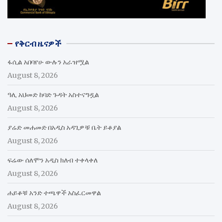
የቅርብ ዜናዎች
ፋሲል አበባየሁ ውሉን አራዝሟል
August 8, 2026
ዓሊ አህመድ ከባድ ጉዳት አስተናግዷል
August 8, 2026
ያሬድ መሐመድ በአዲስ አዳጊዎቹ ቤት ይቆያል
August 8, 2026
ፍሬው ሰለሞን አዲስ ክለብ ተቀላቀለ
August 8, 2026
ሐይቆቹ አንድ ተጫዋች አስፈርመዋል
August 8, 2026