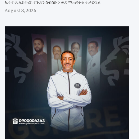
ኢትዮ ኤሌክትሪክ የቡድን ስብስቡን ወደ ማጠናቀቁ ተቃርቧል
August 8, 2026