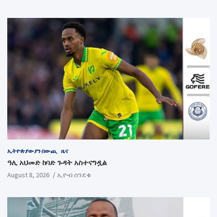
ኢትዮጵያውያን በውጪ
ዜና
ዓሊ አህመድ ከባድ ጉዳት አስተናግዷል
August 8, 2026
ኢዮብ ሰንደቁ