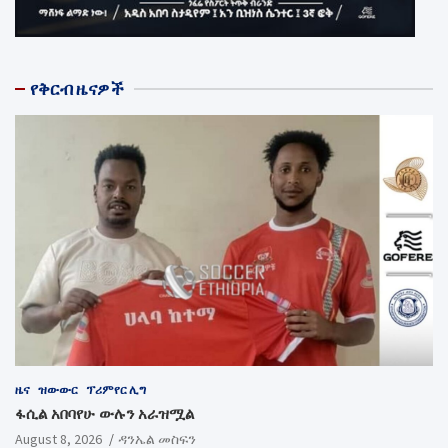
የቅርብ ዜናዎች
ዜና
ዝውውር
ፕሪምየር ሊግ
ፋሲል አበባየሁ ውሉን አራዝሟል
August 8, 2026
ዳንኤል መስፍን