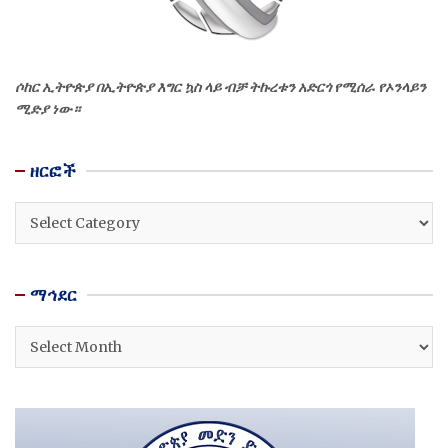
ሶከር ኢትዮጵያ በኢትዮጵያ እግር ኳስ ላይ ብቻ ትኩረቱን አድርጎ የሚሰራ የኦንላይን
ሚድያ ነው።
ዘርፎች
ዘርፎች
ማኅደር
ማኅደር