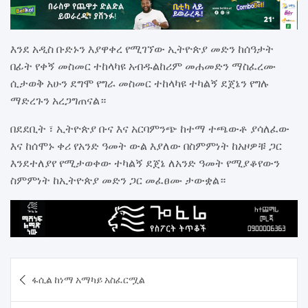
እንደ አዲስ ቡድኑን እያዋቀረ የሚገኘው ኢትዮጵያ መድን ከሰዓታት
በፊት የቀኝ መስመር ተከላካዩ አብዱልከሪም መሐመድን ማስፈረሙ
ሲታወቅ አሁን ደግሞ የግራ መስመር ተከላካዩ ተካልኝ ደጀኔን የግሉ
ማድረጉን አረጋግጠናል።
በደደቢት ፣ ኢትዮጵያ ቡና እና አርባምንጭ ከተማ ተጫውቶ ያሳለፈው
እና ከሰሞኑ ቀሪ የአንድ ዓመት ውል እያለው በስምምነት ከአዞዎቹ ጋር
እንደተለያየ የሚታወቀው ተካልኝ ደጀኔ ለአንድ ዓመት የሚያቆየውን
ስምምነት ከኢትዮጵያ መድን ጋር መፈፀሙ ታውቋል።
Post
ፋሲል ከነማ አማካይ አስፈርሟል
navigation