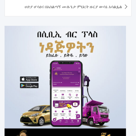
ሀድያ ሆሳዕና በአሰልጣኝ ሙሉጌታ ምህረት ዙርያ ውሳኔ አሳልፏል