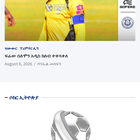
ዝውውር
ፕሪምየር ሊግ
ፍሬው ሰለሞን አዲስ ክለብ ተቀላቀለ
August 8, 2026
ዳንኤል መስፍን
ሶከር ኢትዮጵያ