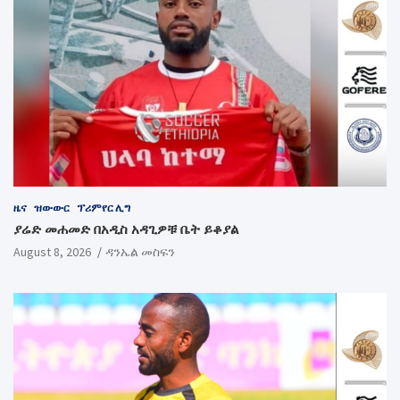
ዜና
ዝውውር
ፕሪምየር ሊግ
ያሬድ መሐመድ በአዲስ አዳጊዎቹ ቤት ይቆያል
August 8, 2026
ዳንኤል መስፍን