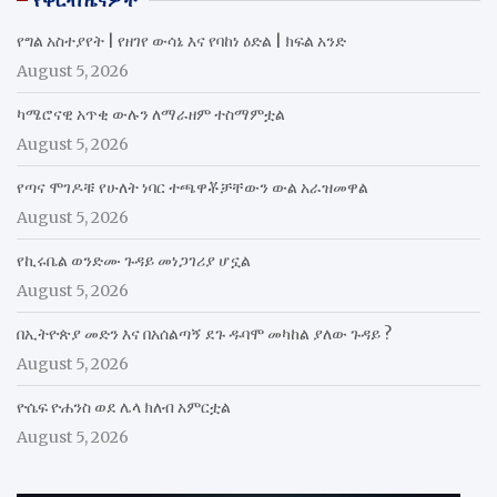
የቅርብ ዜናዎች
የግል አስተያየት | የዘገየ ውሳኔ እና የባከነ ዕድል | ክፍል አንድ
August 5, 2026
ካሜሮናዊ አጥቂ ውሉን ለማራዘም ተስማምቷል
August 5, 2026
የጣና ሞገዶቹ የሁለት ነባር ተጫዋቾቻቸውን ውል አራዝመዋል
August 5, 2026
የኪሩቤል ወንድሙ ጉዳይ መነጋገሪያ ሆኗል
August 5, 2026
በኢትዮጵያ መድን እና በአሰልጣኝ ደጉ ዱባሞ መካከል ያለው ጉዳይ ?
August 5, 2026
ዮሴፍ ዮሐንስ ወደ ሌላ ክለብ አምርቷል
August 5, 2026