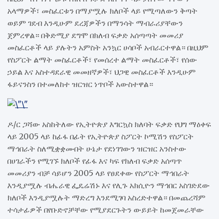
አላማዎች፣ መስፈርቱን በማያሟሉ ክለቦች ላይ የሚጣለውን ቅጣት
ወይም ገደብ እንዲሁም ደረጃዎችን በማንሳት ማብራሪያቸውን
ጀምረዋል። በቅድሚያ ደግሞ በክለብ ፍቃድ አሰጣጣት መመሪያ
መስፈርቶች ላይ ያሉትን አምስት አንኳር ሀሳቦች አብራርተዋል። በዚህም
የስፖርት ልማት መስፈርቶች፣ የመሰረተ ልማት መስፈርቶች፣ የሰው
ኃይል እና አስተዳደራዊ መመዘኛዎች፣ ህጋዊ መስፈርቶች እንዲሁም
ፋይናንስን በተመለከተ ዝርዝር ነጥቦች አውስተዋል።
ዶ/ር ጋሻው አስከትለው የኢትዮጵያ እግርኳስ ክለባት ፍቃድ የህግ ማዕቀፍ
ላይ 2005 ላይ ከፊፋ በፊት የኢትዮጵያ ስፖርት ኮሚሽን የስፖርት
ማኅበራት ስለሚቋቋሙበት ሁኔታ የደነገገውን ዝርዝር አንስተው
በሀገራችን የሚገኙ ክለቦች የፊፋ እና ካፍ የክለብ ፍቃድ አሰጣጥ
መመሪያን ብቻ ሳይሆን 2005 ላይ የፀደቀው የስፖርት ማኅበራት
እንዲያሟሉ ብሔራዊ ፌዴሬሽኑ እና የሊጉ አክሲዮን ማኅበር አስገድደው
ክለቦች እንዲያሟሉት ማድረግ እንደሚገባ አስረድተዋል። በመጨረሻም
ተሳታፊዎች በየቡድኖቻቸው የሚያደርጉትን ውይይት ከመጀመራቸው