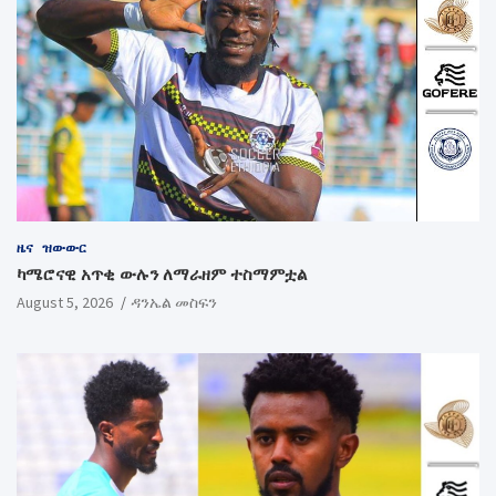
ዜና
ዝውውር
ካሜሮናዊ አጥቂ ውሉን ለማራዘም ተስማምቷል
August 5, 2026
ዳንኤል መስፍን