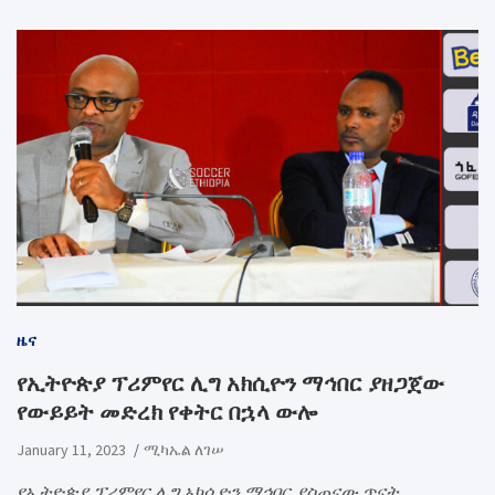
ዜና
የኢትዮጵያ ፕሪምየር ሊግ አክሲዮን ማኅበር ያዘጋጀው
የውይይት መድረክ የቀትር በኋላ ውሎ
January 11, 2023
ሚካኤል ለገሠ
የኢትዮጵያ ፕሪምየር ሊግ አክሲዮን ማኅበር ያስጠናው ጥናት