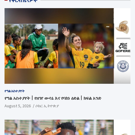
የቅርብ ዜናዎች
የግል አስተያየት
የግል አስተያየት | የዘገየ ውሳኔ እና የባከነ ዕድል | ክፍል አንድ
August 5, 2026
ሶከር ኢትዮጵያ