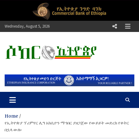
Skip
to
content
Wednesday, August 5, 2026
ሶከር ኢትዮጵያ
የኢትዮጵያ እግርኳስ ድምፅ !
Home
የኢትዮጵያ ፕሪምየር ሊግ አክሲዮን ማኅበር ያዘጋጀው የውይይት መድረክ የቀትር
በኋላ ውሎ