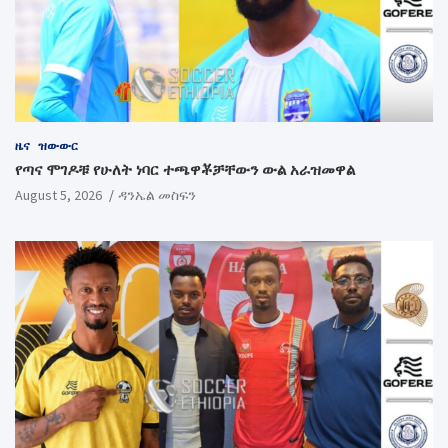
ዜና
ዝውውር
የጣና ሞገዶቹ የሁለት ነባር ተጫዋቾቻቸውን ውል አራዝመዋል
August 5, 2026
ዳንኤል መስፍን