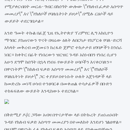
የሚያቀርብበት መርሐ-ግብር በከሰዓት ውሎው \”የክለብ ፈቃድ አሰጣጥ
መመሪያ\” እና \”የክለቦች የባለቤትነት ይዞታ\” በሚሉ ርዕሶች ላይ
ውይይት ተደርጎበታል።
አንድ ዓመት ተኩል በፈጀ ጊዜ የኢትዮጵያ ፕሪምየር ሊግ አክሲዮን
ማኅበር ያስጠናውን ጥናት በዛሬው ዕለት ለበርካታ የስፖርቱ የባለ-ድርሻ
አካላት መቅረብ መጀመሩን ከረፋድ ጀምሮ ተከታታይ ዘገባዎችን ስንሰራ
ነበር። ከቀትር በፊት የነበረውን ዝርዝር ጉዳይ አስነብበን የነበረ ሲሆን
አሁን ደግሞ ከሰዓት በኋላ የነበሩ የውይይት ሀሳቦችን እናቀርባለን።
በዋናነትም \”ከክለብ ፍቃድ አሰጣጥ መመሪያ\” እና \”የክለቦች
የባለቤትነት ይዞታ\” ጋር ተያይዞ በተነሱት ሁለት አጀንዳዎች ላይ
ከመድረኩ መነሻ ሀሳብ ተንፀባርቆ በመቀጠል ተሳታፊዎች በቡድን
ተከፋፍለው ውይይት እንዲከውኑ ተደርጓል።
በቅድሚያ ዶ/ር ጋሻው አብዛ በጥናታቸው ላይ በትኩረት ያጠነጠኑበት
ጉዳይ የክለብ ፍቃድ አሰጣጥ መመሪያን በተመለከተ እንደሆነ ገልፀዋል።
በዚህም በዋናነት ፊፋ የክለብ ፍቃድ አሰጣጥ ላይ ያስቀመጣቸውን