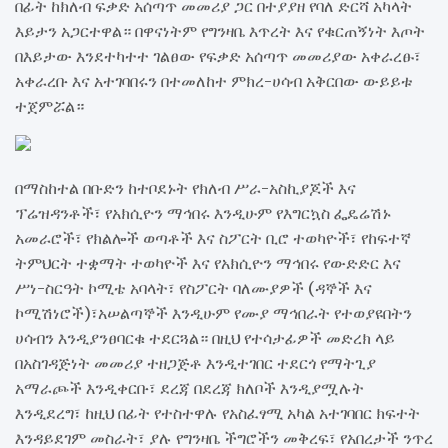
በፊት ከክለብ ፍቃድ አሰጣጥ መመሪያ ጋር በተያያዘ የባለ ድርሻ አካላት
እይታን አጋርተዋል። በዋናነትም የግንዛቤ እጥረት እና የቁርጠኝነት እጦት
በእይታው እንደተካተተ ገልፀው የፍቃድ አሰጣጥ መመሪያው አቀራረፁ፣
አቀራረቡ እና አተገባበሩን በተመለከተ ምክረ-ሀሳብ አቅርበው ውይይቱ
ተጀምሯል።
በማስከተል በቡድን ከተቦደኑት የክለብ ሥራ-አስኪያጆች እና
ፕሬዝዳንቶች፣ የአክሲዮን ማኅበሩ እንዲሁም የእግርኳስ ፌዴሬሽኑ
አመራሮች፣ የክልሎች ወጣቶች እና ስፖርት ቢሮ ተወካዮች፣ የከፍተኛ
ትምህርት ተቋማት ተወካዮች እና የአክሲዮን ማኅበሩ የውድድር እና
ሥነ-ስርዓት ኮሚቴ አባላት፣ የስፖርት ባለሙያዎች (ዳኞች እና
ኮሚሽነሮች)፣አሠልጣኞች እንዲሁም የሙያ ማኅበራት የተወያዩበትን
ሀሳብን እንዲያንፀባርቁ ተደርጓል። በዚህ የተሳታፊዎች መድረክ ላይ
በአስገዳጅነት መመሪያ ተዘጋጅቶ እንዲተገበር ተደርጎ የማትጊያ
አማራጮች እንዲቀርቡ፣ ደረጃ በደረጃ ክለቦች እንዲያሟሉት
እንዲደረግ፣ ከዚህ በፊት የተስተዋሉ የአስፈፃሚ አካል አተገባበር ክፍተት
እንዳይደገም መስራት፣ ያሉ የግንዛቤ ችግሮችን መቅረፍ፣ የአበረታች ንጥረ