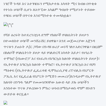
ነገሮች ጉዳይ እና አተገባበሩን የሚከታተሉ አካላት ሚና ከብዙ በጥቂቱ
የተነሱ ሀሳቦች ሲሆኑ ለአጥኚው አካልም ግብዐት የሚሆኑት ተይዘው
የዳበሩ ሀሳቦች በጥናቱ እንደሚካተቱ ተመላክቷል።
የሻይ ዕረፍት ከተደረገ በኋላ ደግሞ የክለቦች የባለቤትነት ይዞታን
በተመለከተ ሀሳቦች መንሸራሸር ይዘዋል። እንደ መጀመሪያው አጀንዳ
ጥናቱን ያጠኑት ዶ/ር ጋሻው በጉዳዩ ዙሪያ መነሻ ገለፃ አድርገዋል። በዚህም
በክለቦች የባለቤትነት ይዞታ ላይ የባለድርሻ አካላት እይታ፣ የሀገራት
ተሞክሮ (የአውሮፓ እና የአፍሪካ የእግርኳስ ክለባት የባለቤትነት ይዞታ)፣
የኢትዮጵያ እግርኳስ ክለባት ተሞክሮ፣ የኢትዮጵያ እግርኳስ እና የህግ
ማዕቀፍ (የኢትዮጵያ ፌዴራላዊ ዲሞክራሲያዊ ሪፐብሊክ የስፖርት
ፖሊሲ እና የፌዴራል የስፖርት ኮሚሽን መመሪያ)እንዲሁም የኢትዮጵያ
ክለባት በንግዱ ዓለም የመመዝገባቸው አውድ ላይ ያሉ ሀሳቦችን
አንስተው ጥናቱ ያቀረበውን ምክረ-ሀሳብ በማስታወስ ዳግም የቡድን
ውይይቱ ቀርቧል።