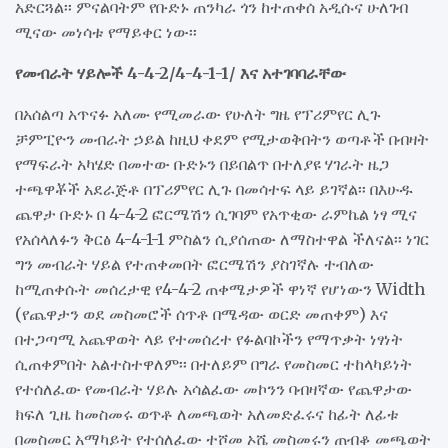
አድርጓል፡፡ ምናልባትም የቡድኑ ጠንካራ ጎን ከተጠቀሰ አዲሱና ሁለገብ
ሚናው መነሳቱ የማይቀር ነው፡፡
የመብራት ሃይሎች 4-4-2/4-4-1-1/ እና አተገባባራቸው
በአሰልጣ አጥናፉ አለሙ የሚመራው የሁለት ግዜ የፕሪምየር ሊጉ
ቻምፒዮን መብራት ኃይል ከዚህ ቀደም የሚታወቅበትን ወጣቶች በብዛት
የማፍራት አካሄድ በመተው ቡድኑን በይበልጥ በተለያዩ ሃገራት ዜጋ
ተጫዋቾች አደራጅቶ በፕሪምየር ሊጉ በመሳተፍ ላይ ይገኛል፡፡ በእሁዱ
ጨዋታ ቡድኑ በ 4-4-2 ፎርሜሽን ሲገባም የአጥቂው ራምኬል ነፃ ሚና
የአሰላለፉን ቅርፅ 4-4-1-1 ምስልን ሲያሰጠው ለማስተዋል ችለናል፡፡ ነገር
ግን መብራት ሃይል የተጠቀመበት ፎርሜሽን ያስገኛሉ ተብለው
ከሚጠቀሱት መሰረታዊ የ4-4-2 ጠቀሜታዎች ዋነኛ የሆነውን Width
(የጨዋታን ወደ መስመሮች ሰጥቶ በሜዳው ወርድ መጠቀም) እና
በተጋጣሚ አጨዋወት ላይ የተመሰረተ የፉልባኮችን የማጥቃት ነፃነት
ሲጠቀምበት አልተስተዋለም፡፡ በተለይም በግራ የመስመር ተከላካይነት
የተሰለፈው የመብራት ሃይሉ አሳልፈው መኮንን ባብዛኛው የጨዋታው
ክፍለ ጊዜ ከመስመሩ ወጥቶ ለመጫወት አለመድፈሩና ከፊት ለፊቱ
በመስመር አማካይት የተሰለፈው ተሾመ ኦሼ መስመሩን ጠብቆ መጫወት