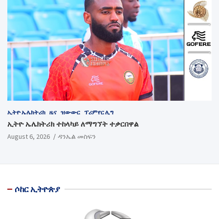
ኢትዮ ኤሌክትሪክ
ዜና
ዝውውር
ፕሪምየር ሊግ
ኢትዮ ኤሌክትሪክ ተከላካይ ለማግኘት ተቃርበዋል
August 6, 2026
ዳንኤል መስፍን
ሶከር ኢትዮጵያ