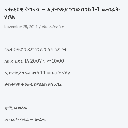
ታክቲካዊ ትንታኔ – ኢትዮጵያ ንግድ ባንክ 1-1 መብራት
ሃይል
November 25, 2014
ሶከር ኢትዮጵያ
የኢትዮጵያ ፕሪምየር ሊግ 4ኛ ሳምንት
እሁድ ህድር 14 2007 ዓ.ም 10፡00
ኢትዮጵያ ንግድ ባንክ 1-1 መብራት ሃይል
ታክቲካዊ ትንታኔ በሚልኪያስ አበራ
ቋሚ አሰላለፍ
መብራት ኃይል – 4-4-2