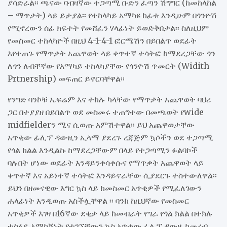
ያሳድራል፡፡ ጫናው ባብዛኛው ተጋጣሚ ቡድን ፈጣን ሽግግር (ከመከላከል
– ማጥቃት) ላይ ይታያል፡፡ የተከላካይ አማካዩ ከፊቱ እንዲሁም በጎንዮሽ
የሚኖረውን ሰፊ ክፍተት የመሸፈን ሃላፊነት ይወድቅበታል፡፡ ስለዚህም
የመስመር ተከላካዮች በዚህ 4-1-4-1 ፎርሜሽን በይበልጥ ወደፊት
እየተጠጉ የማጥቃት አጨዋወት ላይ ቀጥተኛ ተሳትፎ ከማደረጋቸው ጎን
ለጎን ለብቸኛው የአማካይ ተከላካያቸው የጎንዮሽ ጥመርት (Widith
Prtnership) መፍጠር ይኖርባቸዋል፡፡
የንግድ ባንኮቹ ኤፍሬም እና ተክሉ ካላቸው የማጥቃት አጨዋወት ባህሪ
ጋር በተያያዘ በይበልጥ ወደ መስመሩ ተጠግተው በመጫወት የwide
midfielderን ሚና ሲወጡ አምሽተዋል፡፡ ይህ አጨዋወታቸው
አጥቂው ፊሊፕ ዳውዚን ኢላማ ያደረጉ ረጃጅም ኳሶችን ወደ ተጋጣሚ
የጎል ክልል እንዲልኩ ከማደረጋቸውም በላይ የተጋጣሚን ፉልባኮች
ባሉበት ሆነው ወደፊት እንዳይንቀሳቀሱና የማጥቃት አጨዋወት ላይ
ቀጥተኛ እና አይነተኛ ተሳትፎ እንዳይኖራቸው ሲያደርጉ ተስተውለዋል፡፡
ይህን በዘመናዊው እግር ኳስ ላይ ከመስመር አጥቂዎች የሚፈለገውን
ሐላፊነት እንዲወጡ አስችሏቸዋል ፡፡ ባንክ ከዚህኛው የመስመር
አጥቂዎች እገዛ በ16ኛው ደቂቃ ላይ ከመብራት የግራ የጎል ክልል በተክሉ
ተስፋዬ አማካኝነት የተገኘቸውን ኳስ አጥቂው ፊሊፕ ዳውዚ ከመረብ