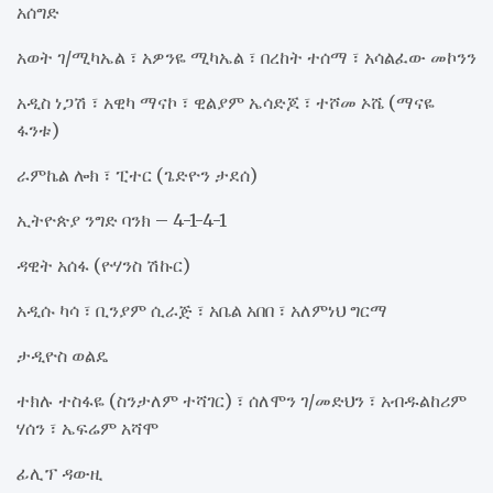
አሰግድ
አወት ገ/ሚካኤል ፣ አዎንዬ ሚካኤል ፣ በረከት ተሰማ ፣ አሳልፈው መኮንን
አዲስ ነጋሽ ፣ አዊካ ማናኮ ፣ ዊልያም ኤሳድጆ ፣ ተሾመ ኦሼ (ማናዬ
ፋንቱ)
ራምኬል ሎክ ፣ ፒተር (ጌድዮን ታደሰ)
ኢትዮጵያ ንግድ ባንክ – 4-1-4-1
ዳዊት አሰፋ (ዮሃንስ ሽኩር)
አዲሱ ካሳ ፣ ቢንያም ሲራጅ ፣ አቤል አበበ ፣ አለምነህ ግርማ
ታዲዮስ ወልዴ
ተክሉ ተስፋዬ (ስንታለም ተሻገር) ፣ ሰለሞን ገ/መድህን ፣ አብዱልከሪም
ሃሰን ፣ ኤፍሬም አሻሞ
ፊሊፕ ዳውዚ