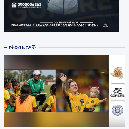
የቅርብ ዜናዎች