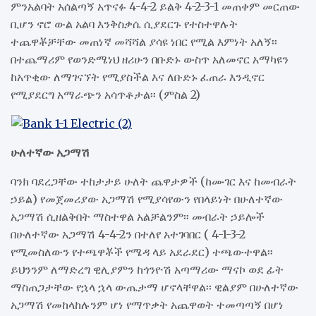
ምንአልባት አሰልጣኝ አጥናፉ 4-4-2 ይልቅ 4-2-3-1 መጠቀም መርጠው
ቢሆን ኖሮ ውል አልባ እንቅስቃሴ ሲያደርጉ የተስተዋሉት
ተጨዋቾቻቸው መጠነኛ መሻሻል ያሳዩ ነበር የሚል እምነት አለኝ፡፡
በተጨማሪም የወንድሜነህ ዘሪሁን በቡድኑ ውስጥ አለመኖር አማካዩን
ከአጥቂው ለማገናኘት የሚያስችል እና ለቡድኑ ፈጠራ እንዲኖር
የሚያደርግ አማራጭን አሳጥቶታል፡፡ (ምስል 2)
ሁለተኛው አጋማሽ
ባንክ ባደረጋቸው ተከታታይ ሁለት ጨዋታዎች (ከሙገር እና ከመብራት
ኃይል) የመጀመሪያው አጋማሽ የሚያሳየውን የበላይነት በሁለተኛው
አጋማሽ ሲዘልቅበት ማስተዋል አልቻልንም፡፡ መብራት ኃይሎች
በሁለተኛው አጋማሽ 4-4-2ን በተለየ አተገባበር ( 4-1-3-2
የሚመስለውን የተጫዋቾች የሜዳ ላይ አደራደር) ተጫውተዋል፡፡
ይህንንም ለማድረግ ዊሊያምን ከጎንዮሽ አጣማሪው ማናኮ ወደ ፊት
ማስጠጋታቸው የኋላ ኋላ ውጤታማ ሆኖላቸዋል፡፡ ዊልያም በሁለተኛው
አጋማሽ የመከላከሉንም ሆነ የማጥቃት አጨዋወት ተመጣጣኝ በሆነ