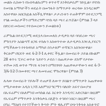
መልኩ ሲከውን የአብዱልከሪምን ቀጥተኛ እንቅስቃሴም ገድቧል፡፡ የባንክ
የመሃል አማካዮችን ወደፊት በመግፋት ከማጥቃት ወረዳው እንዲርቁም
አስተዋፅኦ አበርክቷል አስችሏቸዋል፡፡ ታታሪነቱን ተጠቅሞም በተደጋጋሚ
የጎል ሙከራዎችን በማድረግም ባንክ ላይ ጫና ፈጥሯል፡፡ (ምስል 3 ላይ
በድርብ መስመር የተሰመረውን ይመልከቱ)
ራምኬል በተደጋጋሚ ወደኋላ በመመለስ ታዲዎስ ላይ ባሳደረው ጫና
ምክንያት አሰልጣኝ ፀጋዬ ተክሉን አስወጥተው ለታዲዎስ እገዛ ሊያደርግ
የሚችለውን የተከላካይ አማካይ ስንታለም ተሻገርን አስገብተዋል፡፡
ቅርፁም በሂደት ወደ 4-2-3-1 ሊቀየር ችሏል፡፡ በመብራት ኃይል በኩልም
28 ቁጥሩ ፒተር ወጥቶ ጌድዮን ታደሰ ፣ በጨዋታው ደክሞ የታየው
ተሾመ ኦሼ ወጥቶ ማናዬ ፋንቱን በማስገባት አጨዋወታቸውን ወደ 4-3-
3/4-1-2-3 በመቀየር ጫና ለመፍጠር ሞክረዋል፡፡ (ምስል 3)
ሌላው የመብራት ሃይሎች ተጠቃሽ ለውጥ ይበልጥ በማጥቃት አጨዋወቱ
የሚታወቀው አዲስ ነጋሽ አለምነህ ግርማን ባለበት አፍኖ በመያዝ
በኤፍሬምና በአለምነህ መካከል ሰፊ እርቀት እንዲኖር አድርጓል፡፡ በዚህም
የኤፍሬም የማጥቃት እንቅስቃሴ በእጅጉ ተገድቦ ነበር፡፡ በዚህም ጫና
በግራ ማእዘን የተገኘችውን ቅጣት ምት ዊሊያም በጭንቅላቱ አስቆጥሮ