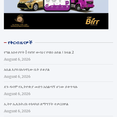
የቅርብ ዜናዎች
የግል አስተያየት | የዘገየ ውሳኔና የባከነ ዕድል ፤ ክፍል 2
August 6, 2026
አቤል እያዩ በአሳዳጊው ቤት ይቆያል
August 6, 2026
ደጉ ዱባሞ የኢትዮጵያ መድን አሰልጣኝ ሆነው ይቀጥላሉ
August 6, 2026
ኢትዮ ኤሌክትሪክ ተከላካይ ለማግኘት ተቃርበዋል
August 6, 2026