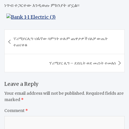
ነጥብ ተጋርተው እንዲወጡ ምክንያት ሆኗል፡፡
Post
ፕሪሚየርሊግ ፡ በ4ኛው ሳምንት ሁሉም ጨዋታዎች በአቻ ውጤት
navigation
ተጠናቀቁ
ፕሪሚየር ሊግ – ደደቢት ወደ መሪነት ተመለሰ
Leave a Reply
Your email address will not be published.
Required fields are
marked
*
Comment
*