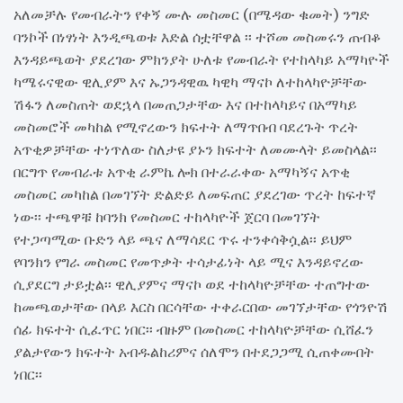
አለመቻሉ የመብራትን የቀኝ ሙሉ መስመር (በሜዳው ቁመት) ንግድ
ባንኮች በነፃነት እንዲጫወቱ እድል ሰቷቸዋል ፡፡ ተሾመ መስመሩን ጠብቆ
እንዳይጫወት ያደረገው ምክንያት ሁለቱ የመብራት የተከላካይ አማካዮች
ካሜሩናዊው ዊሊያም እና ኡጋንዳዊዉ ካዊካ ማናኮ ለተከላካዮቻቸው
ሽፋን ለመስጠት ወደኋላ በመጠጋታቸው እና በተከላካይና በአማካይ
መስመሮች መካከል የሚኖረውን ክፍተት ለማጥበብ ባደረጉት ጥረት
አጥቂዎቻቸው ተነጥለው ስለታዩ ያኑን ክፍተት ለመሙላት ይመስላል፡፡
በርግጥ የመብራቱ አጥቂ ራምኬ ሎክ በተራራቀው አማካኝና አጥቂ
መስመር መካከል በመገኘት ድልድይ ለመፍጠር ያደረገው ጥረት ከፍተኛ
ነው፡፡ ተጫዋቹ ከባንክ የመስመር ተከላካዮች ጀርባ በመገኘት
የተጋጣሚው ቡድን ላይ ጫና ለማሳደር ጥሩ ተንቀሳቅሷል፡፡ ይህም
የባንክን የግራ መስመር የመጥቃት ተሳታፊነት ላይ ሚና እንዳይኖረው
ሲያደርግ ታይቷል፡፡ ዊሊያምና ማናኮ ወደ ተከላካዮቻቸው ተጠግተው
ከመጫወታቸው በላይ እርስ በርሳቸው ተቀራርበው መገኘታቸው የጎንዮሽ
ሰፊ ክፍተት ሲፈጥር ነበር፡፡ ብዙም በመስመር ተከላካዮቻቸው ሲሸፈን
ያልታየውን ክፍተት አብዱልከሪምና ሰለሞን በተደጋጋሚ ሲጠቀሙበት
ነበር፡፡