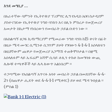
እንደ መግቢያ …
በአራተኛው ሳምንት የኢትዮጵያ ፕሪምየር ሊግ የአዲስ አበባ ስታዲየም
ያስተናገደው የኢትዮጵያ ንግድ ባንክን እና በሊጉ ምስረታ የመጀመሪያ
አመታት ስኬታማ የነበረውን የመብራት ኃይል ቡድን ነው ፡፡
በአስልጣኝ ፀጋዬ ኪዳነማርያም የሚመራው ንግድ ባንክ ከ15 ቀናት በፊት
በዚሁ ሜዳ ሙገር ሲሚንቶ ሲገጥም ይዞት የገባውን 4-1-4-1 አሰላለፍን
በዚህኛውም ጨዋታ የመጀመሪያ አጋማሽ ተጠቅሞቦታል ፡፡ በቋሚ
አሰላለፉም ላይ ኤፍሬም አሻሞ ሲሳይ ቶሊን ተክቶ ከመግባቱ ውጪ
ሌሎቹ ተጫዋቾች ላይ ሌላ ለውጥ አልነበረም ፡፡
ተጋጣሚው የአሰልጣኝ አጥናፉ አባተ መብራት ኃይል በመደበኛው 4-4-
2ን (በጨዋታ ሒደት ወደ 4-4-1-1 የሚቀየር) ይዞ ወደ ሜዳ ገብቷል ፡፡
(ምስል 1)