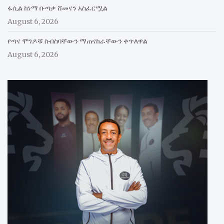
ፋሲል ከነማ ቡጣቃ ሸመናን አስፈርሟል
August 6, 2026
የጣና ሞገዶቹ ስብስባቸውን ማጠናከራቸውን ቀጥለዋል
August 6, 2026