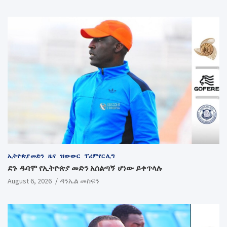
ኢትዮጵያ መድን
ዜና
ዝውውር
ፕሪምየር ሊግ
ደጉ ዱባሞ የኢትዮጵያ መድን አሰልጣኝ ሆነው ይቀጥላሉ
August 6, 2026
ዳንኤል መስፍን