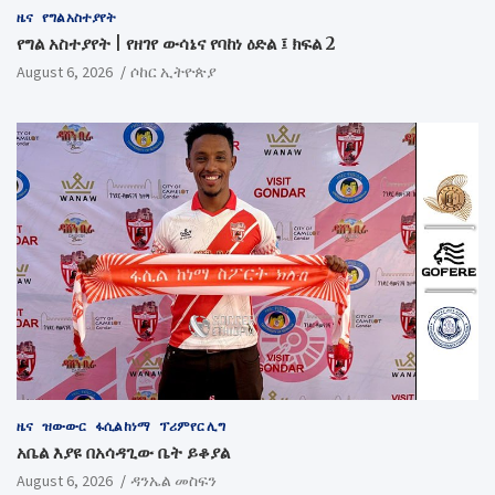
ዜና
የግል አስተያየት
የግል አስተያየት | የዘገየ ውሳኔና የባከነ ዕድል ፤ ክፍል 2
August 6, 2026
ሶከር ኢትዮጵያ
ዜና
ዝውውር
ፋሲል ከነማ
ፕሪምየር ሊግ
አቤል እያዩ በአሳዳጊው ቤት ይቆያል
August 6, 2026
ዳንኤል መስፍን