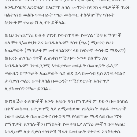
እንዲያሳርፍ አድርጓል፡፡ በእርግጥ ለጎሉ መገኘት ከባንክ ተጫዎቾች ጥረት
ባልተናነሰ መልኩ የመብራት የግራ መስመር ተከላካዮችና የሰሩት
ስህተትም ተጠቃሽ ሊሆን ይችላል፡፡
ከዚህ በተጨማሪ ሁለቱ የባንክ የውስጥኛው የመሃል ሜዳ አማካዮች
ሰለሞን ገ/መድህን እና አብዱልከሪም ሃሰን (ግራ) ሚዛናዊ የሆነ
አጨዋወት (ማጥቃትም መከላከልንም ላይ ከፍተኛ ተሳትፎ ማድረግ)
ከቡድኑ ጠንካራ ጎኖች ሊጠቀስ የሚገባው ነው፡፡ ሰለሞን እና
አብዱልከሪም በተደጋጋሚ እንደታየው ወደፊት በመጠጋት ፊሊፕ
ዳውዚን በማጥቃት አጨዋወት ላይ ወደ ኋላ በመሳብ ኳስ እንዲቀበልና
ታዲዎስ ወልዴ በመከላከል በመርዳት የሚያደርጉት አስተዋፆ
ሊያስመሰግናቸው ይገባል ፡፡
ከባንክ 2ቱ ፉልባኮቾች አንዱ አዲሱ ካሳ በማጥቃትም ይሁን በመከላከል
በቀኝ መስመር በተጋጣሚ ላይ ለሚወስደው የበላይነት ቁልፉ ተጫዋች
ነው፡፡ ወደፊት በመጠጋትና በተጋጣሚ የላይኛው ሜዳ ላይ በመገኘት
የማጥቃት አንግሎችን በማስፋት የመቀባቢያ አማራጮችን በመፍጠር
እንዲሁም ለታዲዎስ የጎንዮሽ ሽፋን በመስጠት የተዋጣ እንቅስቃሴ