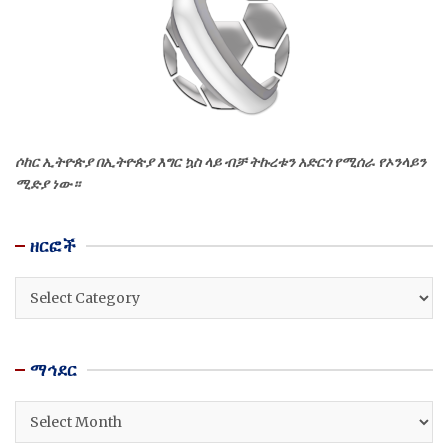
ሶከር ኢትዮጵያ በኢትዮጵያ እግር ኳስ ላይ ብቻ ትኩረቱን አድርጎ የሚሰራ የኦንላይን
ሚድያ ነው።
ዘርፎች
ዘርፎች
ማኅደር
ማኅደር