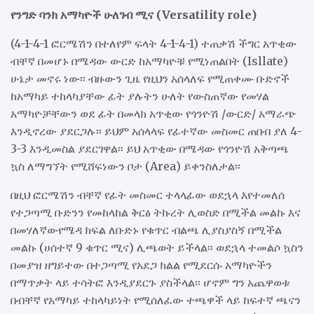
የንግድ ባንክ አማካዮች ሁለገብ ሚና (
Versatility role
)
(4-1-4-1 ፎርሜሽን በተለየም ፍላት 4-1-4-1) ተጠቃሽ ችግር አጥቂው
ብቸኛ በመሆኑ በሜዳው ውርድ ከአማካዮቹ የሚነጠልበት (Isllate)
ሁኔታ መኖሩ ነው፡፡ ብዙውን ጊዜ የዚህን አሰላለፍ የሚጠቀሙ ቡድኖች
ከአማካይ ተከላካያቸው ፊት ያሉትን ሁለት የውስጠኛው የመሃል
አማካዮቻቸውን ወደ ፊት በመላክ አጥቂው የጎንዮሽ /ውርድ/ አማራጭ
እንዲኖረው ያደርጋሉ፡፡ ይህም አሰላላፍ የፊተኛው መስመር ጠበብ ያለ 4-
3-3 እንዲመስል ያደርገዋል፡፡ ይህ አጥቂው በሜዳው የጎንዮሽ አቅጣጫ
ኳስ ለማግኘት የሚሸፍነውን ቦታ (Area) ይቀንስለታል፡፡
በዚህ ፎርሜሽን ብቸኛ የፊት መስመር ተላላፊው ወደኋላ እየተመለሰ
የተጋጣሚ ቡድንን የመከላከል ቅርፅ ትኩረት ሊወስድ በሚችል መልኩ እና
በመሃለኛውየሜዳ ክፍል ለቡድኑ የቁጥር ብልጫ ሊያስያስኝ በሚችል
መልኩ (ሀሰተኛ 9 ቁጥር ሚና) ሊጫወት ይችላል፡፡ ወደኋላ ተመልሶ ኳስን
በመያዝ ዘግይተው በተጋጣሚ የአደጋ ክልል የሚደርሱ አማካዮችን
በማጥቃት ላይ ተሳትፎ እንዲያደርጉ ያስችላል፡፡ ሆኖም ግን አጨዋወቱ
በብቸኛ የአማካይ ተከላካይነት የሚሰለፈው ተጫዋች ላይ ከፍተኛ ጫናን