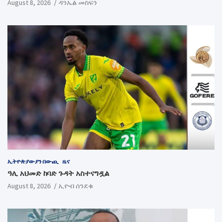
August 8, 2026
ዳንኤል መስፍን
ኢትዮጵያውያን በውጪ
ዜና
ዓሊ አህመድ ከባድ ጉዳት አስተናግዷል
August 8, 2026
ኢዮብ ሰንደቁ