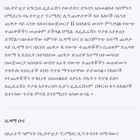
በኢትዮዽያ እግርኳስ ፌዴሬሽን የውድድር ደንብን አስመልክቶ ከሰሞኑን
በሚደረጉ የኢትዮዽያ ፕሪሚየር ሊግ ጨዋታዎች ላይ ክለቦች በአንድ
ጨዋታ ላይ አንድ ክለብ በመጀመርያ 11 አሰላለፍ ውስጥ ምንያህል የውጭ
ተጨዋቾችን መጠቀም ይችላል በሚል ለፌዴሬሽኑ ጥያቄ እያቀረቡ
ይገኛል። በሁለተኛው ሳምንት ሲዳማ ቡና ከ አርባምንጭ ከተማ ጨዋታ
ላይ ሲዳማ ቡና በአንድ ጨዋታ 4 የውጭ ተጨዋቾችን ሲጠቀም ድሬዳዋ
ከተማ ከ ደደቢት በተካሄደው ጨዋታ ድሬደዋ ከተማ በተመሳሳይ
በመጀመርያ አሰላለፍ ውስጥ አራት የውጭ ተጨዋቾችን መጠቀሙን
ተከትሎ ደደቢቶች ይህን ጥያቄ ማንሳታቸው ይታወሳል። የክለቦች
የተጨዋቾችን ተገቢነት አስመልክቶ እያነሱ ያሉትን ጥያቄ ይዘን
ለፌዴሬሽኑ ጥያቄ እያቀረብን ሲሆን ፌዴሬሽኑም በቅርብ ቀን ለክለቦች
ለተነሳው ጥያቄ ምላሽ እንደሚሰጥ አሳውቆናል ።
ሲዳማ ቡና
በአራተኛ ሳምንት የኢትዮዽያ ፕሪሚየር ሊግ ትላንት በሜዳውና