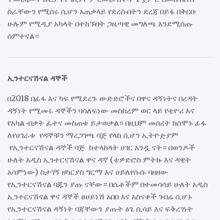
ስራቸውን የሚሰሩ ሲሆን አጠቃላይ የደረሱበትን ደረጃ በይፋ በቅርቡ
ሁሉም የሚዲያ አካላት በተከኙበት ጋዜጣዊ መግለጫ እንደሚሰጡ
ሰምተናል።
ኢንተርናሽናል ዳኞች
በ2018 በፊፋ እና ካፍ የሚደረጉ ውድድሮችና በዋና ዳኝነትና በረዳት
ዳኝነት የሚመሩ ዳኞችን ባሳለፍነው መስከረም ወር ላይ የቲዮሪ እና
የአካል ብቃት ፈተና መስጠቱ ይታወቃል። በዚህም መሰረት ከሰሞኑ ፊፋ
ለየሀገራቱ የዳኞቹን ማረጋገጫ ባጅ የላከ ሲሆን ኢትዮዽያም
የኢንተርናሽናል ዳኞች ባጅ ከተላከላት ሀገር አንዷ ናት። በወንዶች
ሁለት አዲስ ኢንተርናሽናል ዋና ዳኛ (ቴዎድሮስ ምትኩ እና ዳዊት
አሳምነው) ስታገኝ ዘካርያስ ግርማ እና ሀይለየሱሱ ባዘዘው
የኢንተርናሽናል ባጁን ያጡ ናቸው። በሴቶችም በተመሳሳይ ሁለት አዲስ
ኢንተርናሽናል ዋና ዳኞች ፀሀይነሽ አበበ እና አስናቀች ገብሬ ሲሆኑ
የኢንተርናሽናል ዳኝነት ባጃቸውን ያጡት ፅጌ ሲሳይ እና ፍቅረገነት