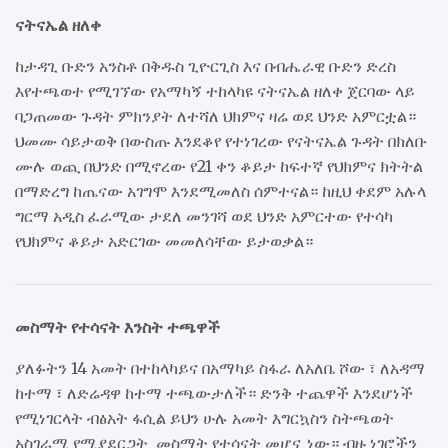
ናትናኤል ዘለቀ
ከታዳጊ ቡድን አንስቶ በቅዱስ ጊዮርጊስ እና በብሔራዊ ቡድን ድረስ
እየተጫወተ የሚገኘው የአማካኝ ተከላካዩ ናትናኤል ዘለቀ ጀርባው ላይ
ባጋጠመው ጉዳት ምክንያት ለተሻለ ህክምና ዛሬ ወደ ህንድ አምርቷል።
ህመሙ ሳይታወቅ በውስጡ እንደቆየ የተነገረው የናትናኤል ጉዳት በክለቡ
ሙሉ ወጪ በህንድ በሚኖረው የ21 ቀን ቆይታ ከፍተኛ የህክምና ክትትል
በማድረግ ከጤናው አገግሞ እንደሚመለስ ሰምተናል። ከዚህ ቀደም አሉላ
ግርማ አዲስ ፈራሚው ታደለ መንገሻ ወደ ህንድ አምርተው የተሳካ
የህክምና ቆይታ አድርገው መመለሳቸው ይታወቃል።
መስማት የተሳናት እንስት ተጫዋች
ያለፉትን 14 አመት በተከላካይና በአማካይ ስፋራ ለአለቤ ሾው ፣ ለአዳማ
ከተማ ፣ ለድሬዳዋ ከተማ ተጫውታለች። ድንቅ ተጨዋች እንደሆነች
የሚነገርላት ብፅአት ፋሲል ይህን ሁሉ አመት እግርኳስን ስትጫወት
አስገራሚ የሚያደርጋት መስማት የተሳናት መሆኗ ነው። ብዙ ነገሮችን