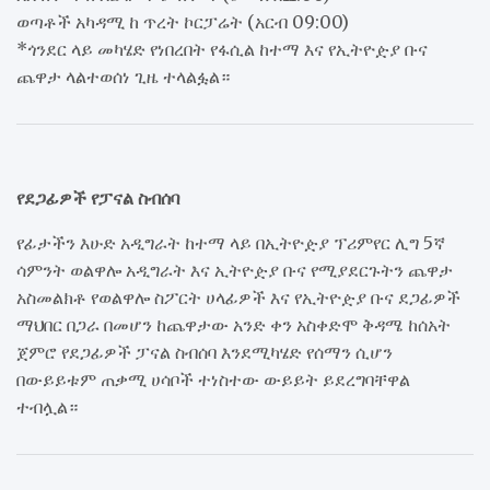
ወጣቶች አካዳሚ ከ ጥረት ኮርፓሬት (አርብ 09:00)
*ጎንደር ላይ መካሄድ የነበረበት የፋሲል ከተማ እና የኢትዮዽያ ቡና
ጨዋታ ላልተወሰነ ጊዜ ተላልፏል።
የደጋፊዎች የፓናል ስብሰባ
የፊታችን እሁድ አዲግራት ከተማ ላይ በኢትዮዽያ ፕሪምየር ሊግ 5ኛ
ሳምንት ወልዋሎ አዲግራት እና ኢትዮዽያ ቡና የሚያደርጉትን ጨዋታ
አስመልክቶ የወልዋሎ ስፖርት ሀላፊዎች እና የኢትዮዽያ ቡና ደጋፊዎች
ማህበር በጋራ በመሆን ከጨዋታው አንድ ቀን አስቀድሞ ቅዳሜ ከሰአት
ጀምሮ የደጋፊዎች ፓናል ስብሰባ እንደሚካሄድ የሰማን ሲሆን
በውይይቱም ጠቃሚ ሀሳቦች ተነስተው ውይይት ይደረግባቸዋል
ተብሏል።