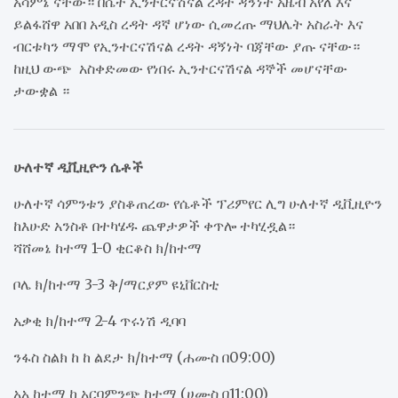
አሳምኔ ናቸው። በሴት ኢንተርናሽናል ረዳት ዳኝነት አዜብ አየለ እና
ይልፋሸዋ አበበ አዲስ ረዳት ዳኛ ሆነው ሲመረጡ ማህሌት አስራት እና
ብርቱካን ማሞ የኢንተርናሽናል ረዳት ዳኝነት ባጃቸው ያጡ ናቸው።
ከዚህ ውጭ አስቀድመው የነበሩ ኢንተርናሽናል ዳኞች መሆናቸው
ታውቋል ።
ሁለተኛ ዲቪዚዮን ሴቶች
ሁለተኛ ሳምንቱን ያስቆጠረው የሴቶች ፕሪምየር ሊግ ሁለተኛ ዲቪዚዮን
ከእሁድ አንስቶ በተካሄዱ ጨዋታዎች ቀጥሎ ተካሂዷል።
ሻሸመኔ ከተማ 1-0 ቂርቆስ ክ/ከተማ
ቦሌ ክ/ከተማ 3-3 ቅ/ማርያም ዩኒቨርስቲ
አቃቂ ክ/ከተማ 2-4 ጥሩነሽ ዲባባ
ንፋስ ስልክ ከ ከ ልደታ ክ/ከተማ (ሐሙስ በ09:00)
አአ ከተማ ከ አርባምንጭ ከተማ (ሀሙስ በ11:00)