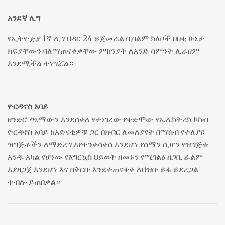
አንደኛ ሊግ
የኢትዮዽያ 1ኛ ሊግ ህዳር 24 ይጀመራል ቢባልም ክለቦች በበቂ ሁኔታ
ክፍያቸውን ባለማጠናቀቃቸው ምክንያት ለአንድ ሳምንት ሊራዘም
እንደሚችል ተነግሯል።
ዮርዳኖስ አባይ
ዘንድሮ ጫማውን እንደሰቀለ የተነገረው የቀድሞው የኤሌክትሪክ ኮከብ
ዮርዳኖስ አባይ ከአድናቂዎቹ ጋር በክብር ለመለያየት በማሰብ የተለያዩ
ዝግጅቶችን ለማድረግ እየተንቀሳቀሰ እንደሆነ የሰማን ሲሆን የዝግጅቱ
አንዱ አካል የሆነው የእግርኳስ ህይወት ዘመኑን የሚገልፅ ዘጋቢ ፊልም
እያዘጋጀ እንደሆነ እና በቅርቡ እንደተጠናቀቀ ለህዝቡ ይፋ ይደረጋል
ተብሎ ይጠበቃል።