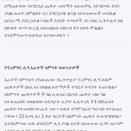
በሚጠይቀው የእግርኳስ ጨዋታ መስማት አለመቻሏ ሳይገድባት ይሄን
ያህል አመት በምልክት እና እግርኳሳዊ ቋንቋ እየተጠቀመች መዝለቋ
አስገራሚ ያደርጋታል። ከዚች እንስት ተጫዋች ጋር ሶከር ኢትዮዽያ ስለ
ህይወት ውጣ ውረዷ አስመልክቶ በቅርብ ቀን በቃለ ምልልስ
እንደምንመጣ ከወዲሁ እናሳውቃለን ።
የፕሪምየር ሊግ አራተኛ ሳምንት እውነታዎች
አራተኛ ሳምንቱን ያስቆጠረው የኢትዮዽያ ፕሪምየር ሊግ ሁለም
ጨዋታዎች በአአ እና በክልል ከተማዎች ተካሂዶ ትላንት ተጠናቋል።
በስምንት ጨዋታዎች 9 ጎል ሲቆጠር በአንድ ጨዋታ ብዙ ጎል
የተቆጠረበት በወልዋሎ አዲግራት ኢትዮ ኤሌትሪክ 3-1 ባሸነፈበት
ጨዋታ የተመዘገበ ውጤት ነው። ሁለቱ ደግሞ በራስ ግብ ላይ የተቆጠሩ
ናቸው። 23 ቢጫ እና 2 ቀይ ካርዶች በስምንት ጨዋታ ተመዝግበዋል።
እንዳአምናው ሁሉ ዘንድሮም ሊጉ የጎል ድርቅ እየመታው ሲገኝ አሁንም
አሳሳቢው ጉዳይ የስፖርታዊ ጨዋነት ጥሰት ነው።