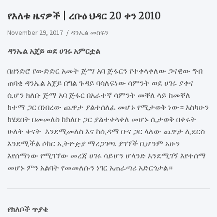
​የእለቱ ዜናዎች | ረቡዕ ህዳር 20 ቀን 2010
November 29, 2017
ዳንኤል መስፍን
ዳንኤል አጄይ ወደ ሀገሩ አምርቷል
በዘንድሮ የውድድር አመት ጅማ አባ ጅፋርን የተቀላቀለው ጋናዊው ግብ
ጠባቂ ዳንኤል አጄይ በግል ጉዳይ ባሳለፍነው ሳምንት ወደ ሀገሩ ያቀና
ሲሆን ክለቡ ጅማ አባ ጅፋር በአራተኛ ሳምንት መቐለ ላይ ከመቐለ
ከተማ ጋር በነበረው ጨዋታ ያልተሰለፈ መሆኑ የሚታወቅ ነው። እስካሁን
ከሄደበት በመመለስ ከክለቡ ጋር ያልተቀላቀለ መሆኑ ሲታወቅ በቀሩት
ሁለት ቀናት እንደሚመለስ እና ከሲዳማ ቡና ጋር ላለው ጨዋታ ሊደርስ
እንደሚችል ሶከር ኢትዮዽያ ማረጋገጫ ያገኘች ቢሆንም አሁን
እየሰማነው የሚገኘው መረጃ ሀገሩ ሳይሆን ሆላንድ እንደሚገኝ እየተሰማ
መሆኑ ምን አልባት የመመለሱን ነገር አጠራጣሪ አድርጎታል።
የክለቦች ጥያቄ