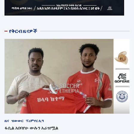
የቅርብ ዜናዎች
ዜና
ዝውውር
ፕሪምየር ሊግ
ፋሲል አበባየሁ ውሉን አራዝሟል