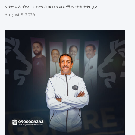
ኢትዮ ኤሌክትሪክ የቡድን ስብስቡን ወደ ማጠናቀቁ ተቃርቧል
August 8, 2026