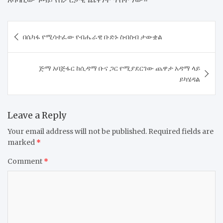
Post
በሴካፋ የሚሳተፈው የብሔራዊ ቡድኑ ስብስብ ታውቋል
navigation
​ጅማ አባጅፋር ከሲዳማ ቡና ጋር የሚያደርገው ጨዋታ አዳማ ላይ
ይካሄዳል
Leave a Reply
Your email address will not be published.
Required fields are
marked
*
Comment
*