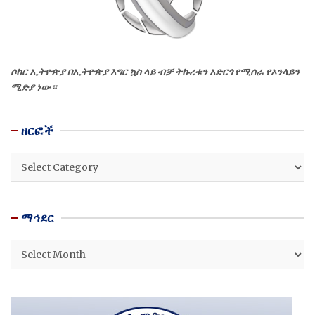
ሶከር ኢትዮጵያ በኢትዮጵያ እግር ኳስ ላይ ብቻ ትኩረቱን አድርጎ የሚሰራ የኦንላይን
ሚድያ ነው።
ዘርፎች
ዘርፎች
ማኅደር
ማኅደር