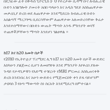
በደጋፊው ፊት በቅዱስ ጊዮርጊስ 1- 0 የተረታው ሲዳማ ቡና ለብሔራዊ
ቡድን አገልግሎት ያመሩት አበበ ጣላሁን እና አዲስ ግደይ እስከጨዋታው
መቃረቢያ ድረስ ወደ ለጨዋታው እንደሚደርሱ ከብሔራዊ ቡድኑ
አሰልጣኝ ማረጋገጫ ቢደርሳቸውም ለጨዋታው አለመድረሳቸው ቅሬታ
እንደተሰማቸውና በቡድኑ ውጤት ማጣት አንዱ ምክንያት ወሳኝ
ተጨዋቾቻቸውን ማጣት እንደሆነ ገልፀዋል ።
ከ17 እና ከ20 አመት በታች
የ2010 የኢትዮዽያ ፕሪሚየር ሊግ ከ17 እና ከ20 አመት በታች ውድድር
እስካሁን ያልጀመረ ሲሆን ለመዘግየቱ እንደ ምክንያት እየቀረበ ያለው
ጉዳይ የታዳጊዎቹን የእድሜ ተገቢነት የMRI ምርመራ እስኪጠናቀቅ
ድረስ እንደነበረ እና አሁን ውድድሩ የሚጀመርበት ቀን ይፋ ባይሆንም
ታህሳስ 3 የዕጣ ማውጣት ስነ ስርአት እንደሚደረግ ሰምተናል።