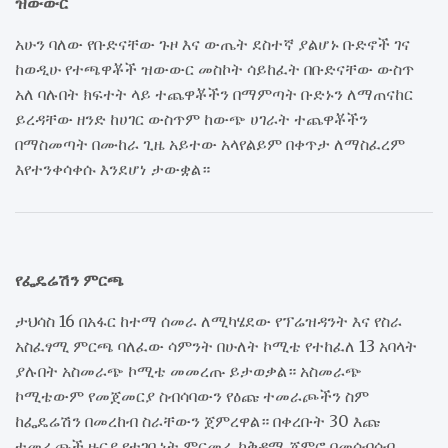
ዝውውር
አሁን ባለው የቡድናቸው ጉዞ እና ውጤት ደስተኛ ያልሆኑ ቡድኖች ገና
ከወዲሁ የተጫዋቾች ዝውውር መስኮት ሳይከፈት በቡድናቸው ውስጥ
አለ ባሉበት ክፍተት ላይ ተጨዋቾችን በማምጣት ቡድኑን ለማጠናከር
ይረዳቸው ዘንድ ከሀገር ውስጥም ከውጭ ሀገራት ተጨዋቾችን
በማስመጣት በሙከራ ጊዜ አይተው አላየልይም በቀጥታ ለማስፈረም
እየተንቀሳቀሱ እንደሆነ ታውቋል።
የፌዴሬሽን ምርጫ
ታህሳስ 16 በአፋር ከተማ ሰመራ ለሚካሄደው የፕሬዝዳንት እና የስራ
አስፈፃሚ ምርጫ ባለፈው ሳምንት በሁለት ኮሚቴ የተከፈለ 13 አባላት
ያሉበት አስመራጭ ኮሚቴ መመረጡ ይታወቃል። አስመራጭ
ኮሚቴውም የመጀመርያ ስብሳባውን የዕጩ ተመራጮችን ስም
ከፌዴሬሽን በመረከብ ስራቸውን ጀምረዋል። በቀረቡት 30 እጩ
ተመራጮች ዙርያ የተገቢነት ምርመራ ከቅዳሜ ጀምሮ በመሰብሰብ