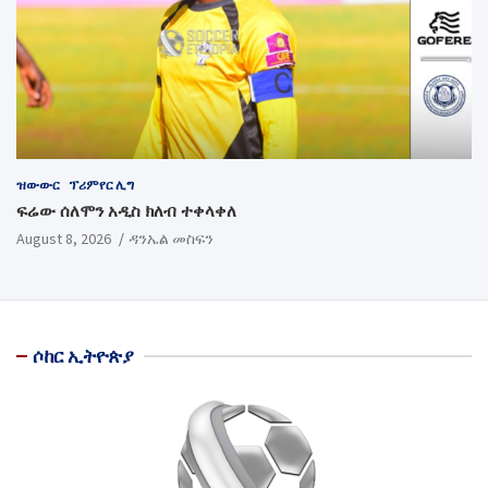
ዝውውር
ፕሪምየር ሊግ
ፍሬው ሰለሞን አዲስ ክለብ ተቀላቀለ
August 8, 2026
ዳንኤል መስፍን
ሶከር ኢትዮጵያ