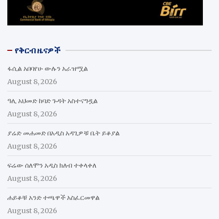
የቅርብ ዜናዎች
ፋሲል አበባየሁ ውሉን አራዝሟል
August 8, 2026
ዓሊ አህመድ ከባድ ጉዳት አስተናግዷል
August 8, 2026
ያሬድ መሐመድ በአዲስ አዳጊዎቹ ቤት ይቆያል
August 8, 2026
ፍሬው ሰለሞን አዲስ ክለብ ተቀላቀለ
August 8, 2026
ሐይቆቹ አንድ ተጫዋች አስፈርመዋል
August 8, 2026