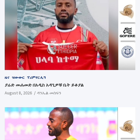
ዜና
ዝውውር
ፕሪምየር ሊግ
ያሬድ መሐመድ በአዲስ አዳጊዎቹ ቤት ይቆያል
August 8, 2026
ዳንኤል መስፍን