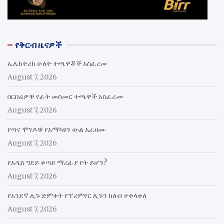
የቅርብ ዜናዎች
ኤሌክትሪክ ሁለት ተጫዋቾች አስፈረመ
August 7, 2026
በርበሬዎቹ የፊት መስመር ተጫዋች አስፈረሙ
August 7, 2026
የጣና ሞገዶቹ የአማካዩን ውል አራዘሙ
August 7, 2026
የአዲስ ግደይ ቀጣይ ማረፊያ የት ይሆን?
August 7, 2026
የአንደኛ ሊጉ ድምቀት የፕሪምየር ሊጉን ክለብ ተቀላቀለ
August 7, 2026