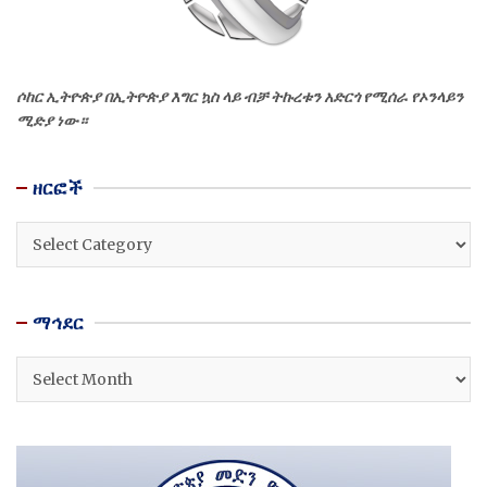
ሶከር ኢትዮጵያ በኢትዮጵያ እግር ኳስ ላይ ብቻ ትኩረቱን አድርጎ የሚሰራ የኦንላይን
ሚድያ ነው።
ዘርፎች
ዘርፎች
ማኅደር
ማኅደር