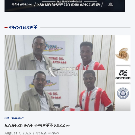
የቅርብ ዜናዎች
ዜና
ዝውውር
ኤሌክትሪክ ሁለት ተጫዋቾች አስፈረመ
August 7, 2026
ዳንኤል መስፍን