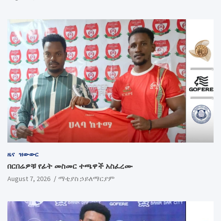
ዜና
ዝውውር
በርበሬዎቹ የፊት መስመር ተጫዋች አስፈረሙ
August 7, 2026
ማቲያስ ኃይለማርያም