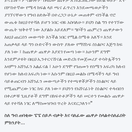
በሦስተኛው የሜዳ ክፍል ላይ ጫና ፈጥረን እንደመጫወታችን
ያገኘናቸውን የግብ ዕድሎች በተረጋጋ ሁኔታ መጠቀም ብንችል ኖሮ
ውጤቱ ከዚህ የተሻለ ይሆን ነበር ብዬ አስባለሁ። ይህን ስል ግን የተገኘው
ውጤት ዝቅተኛ ነው እያልኩ አይደለም። ግቦችን ጨምረን ጨዋታውን
እዚህ ጨርሰን መውጣት እንችል ነበር የሚል ስሜቱ አለኝ። እንደ
አጠቃላይ ላይ ግን ቡድናችን ውስጥ ያለው የማሸነፍ ስነልቦና እጅግ ከፍ
ያለ ነው ፤ ከጨዋታ ጨዋታ እያደገ የመጣ ነው። አሁንም ደግሞ
እንደምታዩት በዚህ ኢንተርናሽናል መድረክ የመጀመሪያ ተሳትፏችንን
አዛምን አሸንፈን አልፈናል ፤ አሁን ደግሞ የገጠመን የሰሜን አፍሪካ ክለብ
የሆነው ክለብ አፍሪካ ነው። እሱንም በዚህ መልኩ በሜዳችን ላይ ግብ
ሳይቆጠርብን አሸንፈን መውጣታችን የተጫዋቾቻችን ስነልቦና ላይ
የሚጨምረው ነገር ከፍ ያለ ነው። ይህንን የአሸናፊነት ስነልቦና ተላብሰን
በቀሪዎቹ ጊዜያቶች ደግሞ በክፍተቶቻችን ላይ ሠርተን የመልሱ ጨዋታ
ላይ የተሻለ ነገር ለማስመዝገብ ጥረት እናደርጋለን።”
ስለ ግብ ጠባቂው ፔፔ ሰይዶ ብቃት እና ባለፈው ጨዋታ ስላልተሰለፈበት
ምክንያት…