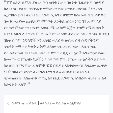
“ፔፔ ሰይዶ ልምድ ያለው ግብ ጠባቂ ነው። ባለፉት ጊዜያቶች ከሀዲያ
ክለብ ጋር ያለው ኮንትራት የሚጠናቀቀው ዘግይቶ ስለነበር ፤ ነገር ግን
ሊያግዙን ይገባ ነበር በዚሁ አጋጣሚ እንደ ሀገርም ካሰብነው ፔፔ ሰይዶን
በመጀመሪያው ጨዋታም ማግኘት እንችል ነበር። ነገር ግን አዛም ላይ
የተጠቀምነው ግብ ጠባቂ አላዛር ማርቆስም እጅግ በጣም የሚያስደንቅ
ነበር ፤ አሁን ለተገኘንበት ውጤትም የአላዛር ተሳትፎ ከፍተኛ ነበር። በዚህ
በኩል በጣም ዕድለኞች ነን አላዛር ወደፊት ለብሔራዊ ቡድናችንም
ግብዓት የሚሆን ትልቅ አቅም ያለው ግብ ጠባቂ ነው። እሱን ነበር
የተጠቀምነው። በዛሬው ጨዋታ ደግሞ ረጃጅም ኳሶች እንደሚጠቀሙ
ከመሥመር የሚላኩ ኳሶችን ፣ ከቅጣት ምት የሚመጡ ኳሶችን እናውቅ
ስለነበር ባገኘናቸው ፊልሞች ፔፔ ሰይዶን አስቀድመናል ለዛሬው ጨዋታ
፤ በትክክልም ደግሞ ልምዱን በሜዳ ላይ አሳይቶ ቡድኑን ግብ
ሳይቆጠርበት አስጠብቆ ወጥቷል። በዚህ አጋጣሚ ለነበረው ብቃት ትልቅ
አድናቆት አለኝ።”
Post
ሲዳማ ጎፈሬ ዋንጫ | ሀዋሳ እና መቻል ድል ቀንቷቸዋል
navigation