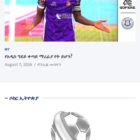
ዜና
የአዲስ ግደይ ቀጣይ ማረፊያ የት ይሆን?
August 7, 2026
ዳንኤል መስፍን
ሶከር ኢትዮጵያ