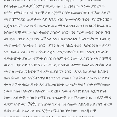
የቀላቀሉ ጨዋታዎችንም ይጫወታሉ። የጠበቅነው ን ነው ያደረጉት
ሰዓት በማባከን ፣ ንክኪዎች ላይ ረጅም ሰዓት በመውሰድ ፣ ዳኛው ላይም
ጫና በማሳደር ጨዋታው ላይ አንድ ነገር ለመውሰድ ጥረት ያደርጉ ነበር።
እጅግ በጣም የገረመኝ ከዕረፍት ወደ ሜዳ ልንገባ እዚህ መልበሻ ክፍል ላይ
አሰልጣኞቹ ዳኛው ላይ ተፅዕኖ ያሳድሩ ነበር። ገና ሜዳ ውስጥ ገብቶ ግብ
ጠባቂው ሰዓት ሊያባክን ይችላል እና ካልተነገረልን ፤ ይሄ የኛን ግብ ጠባቂ
ጫና ውስጥ ለመክተት ነበር። ያንን ለመከላከል ጥረት አድርገናል። ሆኖም
ግን በዕለቱ የነበረነው ዳኝነት እጅግ የሚያስደስት ነበር። እንዲህ ዓይነት
ፍትሐዊነት ያለው ዳኝነት ሲኖር በጣም ጥሩ ነው። እና የነሱ ጫና በሜዳ
ውስጥ ብቻ ሳይሆን ከሜዳም ውጪ ካላቸው ልምድ በመነጨ ዳኛው ላይ
ጫና ለመፍጠር ከፍተኛ ጥረት ሲያደርጉ ነበር። እንደ አጠቃላይ ክለቡን
በጠበቅነው ልክ አግኝተነዋል። ነገር ግን የክለቡ ትልቅነት እንዳለ ሆኖ የኛ
ተጫዋቾች ቁርጠኝነት እና ያስመዘገቡት ውጤት ትልቅ ቦታ የሚሰጠው
ነው። ክለብ አፍሪካ በአፍሪካ መድረክ ባለው ተሳትፎ ከእኛ እጅግ የላቀ
ነው። አይታችሁ ከሆነ የማሸነፍ ንጻሬዎች ተቀምጠው ነበር። በእኛ ሜዳ
ላይም ሆኖ ወደ 74% የማሸነፍ ግምት የተሰጠው ለክለብ አፍሪካን ነበር።
ይሄን ታሪክ ቀይረናል ይሄ እጅግ የሚያስደስት ነው። መረጃዎች
ይለዋወጣሉ ከእነሱ ሜዳም የተሰጠው ግምት ክለብ አፍሪካን