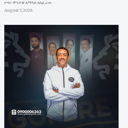
የጣና ሞገዶቹ አማካይ አስፈረሙ
August 7, 2026