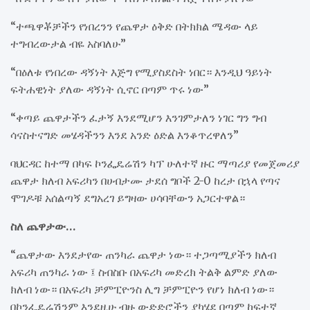
“ተጫዋቾቻችን የነበረንን የጨዋታ ዕቅድ በትክክል ሜዳው ላይ
ተግብረውታል ብዬ አስባለሁ”
“በዕለቱ የነበረው ዳኝነት እጅግ የሚያስደስት ነበር። እንዲህ ዓይነት
ፍትሐዊነት ያለው ዳኝነት ሲኖር በጣም ጥሩ ነው”
“ቀጣይ ጨዋታችን ፈታኝ እንደሚሆን እንገምታለን ነገር ግን ግብ
ሳናስተናግድ መሄዳችንን እንደ አንድ ዕድል እንቆጥረዋለን”
ባህርዳር ከተማ በካፍ ኮንፌዴሬሽን ካፕ ሁለተኛ ዙር ማጣሪያ የመጀመሪያ
ጨዋታ ክለብ አፍሪካን በሀብታሙ ታደሰ ግቦች 2-0 ከረታ በኋላ የጣና
ሞገዶቹ አሰልጣኝ ደግአረገ ይግዛው ሀሳባቸውን አጋርተዋል።
ስለ ጨዋታው…
“ጨዋታው እንደታየው ጠንካራ ጨዋታ ነው። ተጋጣሚያችን ክለብ
አፍሪካ ጠንካራ ነው ፤ ስብስቡ በአፍሪካ መድረክ ትልቅ ልምድ ያለው
ክለብ ነው። በአፍሪካ ቻምፒዮንስ ሊግ ቻምፒዮን የሆነ ክለብ ነው።
በኮንፌዴሬሽንም እንደዚሁ ብዙ ውድድሮችን ያካሄደ በጣም ከፍተኛ