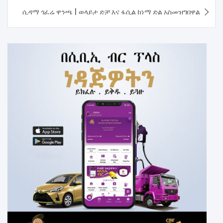
ሲዳማ ጎፈሬ ዋንጫ | ወላይታ ድቻ እና ፋሲል ከነማ ድል አስመዝግበዋል