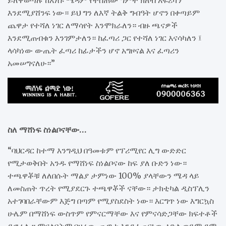
እንደሚያሸንፍ ነው። ይህ ግን ለእኛ ትልቅ ግብዓት ሆኖን በቀጣይም
ጨዋታ የተሻለ ነገር ለማሳየት እንሞክራለን። ብዙ ጫናዎች
እንደሚጠብቁን እንገምታለን። ከፈጣሪ ጋር የተሻለ ነገር እናሳካለን ፤
ላሳካነው ውጤት ፈጣሪ ከፊታችን ሆኖ አግዞናል እና ፈጣሪን
አመሠግናለሁ።”
ስለ ማሸነፍ ስነልቦናቸው…
“ባህርዳር ከተማ እንግዲህ በዓመቱም የፕሪሚየር ሊግ ውድድር
የሚታወቅበት አንዱ የማሸነፍ ስነልቦናው ከፍ ያለ ቡድን ነው።
ተጫዋቾቹ ለለበሱት ማልያ ታምነው 100% ያላቸውን ሜዳ ላይ
ለመስጠት ጥረት የሚያደርጉ ተጫዋቾች ናቸው። ታክቲካል ዲስፕሊን
አተገባበራቸውም እጅግ በጣም የሚያስደስት ነው። እርግጥ ነው እግርኳስ
ሁሌም በማሸነፍ ውስጥም የምናርማቸው እና የምናሳድጋቸው ክፍተቶች
ይኖራሉ። ምናልባትም በዛሬው ጨዋታ እንደፈጠርነው ዕድል ወይም ደሞ