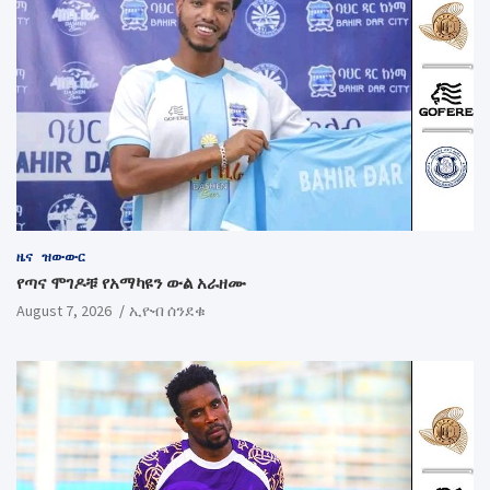
ዜና
ዝውውር
የጣና ሞገዶቹ የአማካዩን ውል አራዘሙ
August 7, 2026
ኢዮብ ሰንደቁ