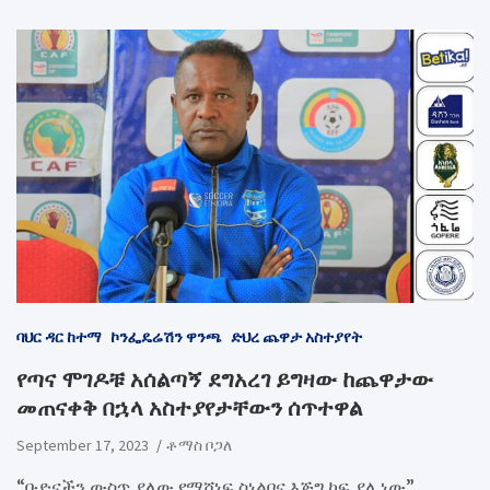
ባህር ዳር ከተማ
ኮንፌዴሬሽን ዋንጫ
ድህረ ጨዋታ አስተያየት
የጣና ሞገዶቹ አሰልጣኝ ደግአረገ ይግዛው ከጨዋታው
መጠናቀቅ በኋላ አስተያየታቸውን ሰጥተዋል
September 17, 2023
ቶማስ ቦጋለ
“ቡድናችን ውስጥ ያለው የማሸነፍ ስነልቦና እጅግ ከፍ ያለ ነው”