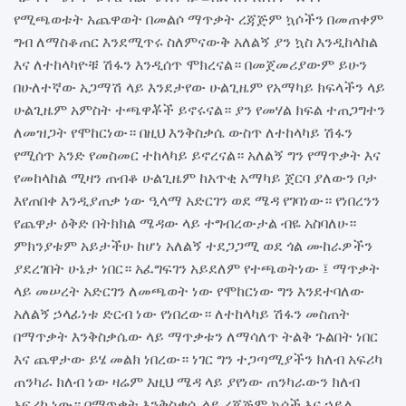
የሚጫወቱት አጨዋወት በመልሶ ማጥቃት ረጃጅም ኳሶችን በመጠቀም
ግብ ለማስቆጠር እንደሚጥሩ ስለምናውቅ አለልኝ ያን ኳስ እንዲከላከል
እና ለተከላካዮቹ ሽፋን እንዲሰጥ ሞክረናል። በመጀመሪያውም ይሁን
በሁለተኛው አጋማሽ ላይ እንደታየው ሁልጊዜም የአማካይ ክፍላችን ላይ
ሁልጊዜም አምስት ተጫዋቾች ይኖሩናል። ያን የመሃል ክፍል ተጠጋግተን
ለመዝጋት የሞከርነው። በዚህ እንቅስቃሴ ውስጥ ለተከላካይ ሽፋን
የሚሰጥ አንድ የመስመር ተከላካይ ይኖረናል። አለልኝ ግን የማጥቃት እና
የመከላከል ሚዛን ጠብቆ ሁልጊዜም ከአጥቂ አማካይ ጀርባ ያለውን ቦታ
እየጠበቀ እንዲያጠቃ ነው ዒላማ አድርገን ወደ ሜዳ የገባነው። የነበረንን
የጨዋታ ዕቅድ በትክክል ሜዳው ላይ ተግብረውታል ብዬ አስባለሁ።
ምክንያቱም አይታችሁ ከሆነ አለልኝ ተደጋጋሚ ወደ ጎል ሙከራዎችን
ያደረገበት ሁኔታ ነበር። አፈግፍገን አይደለም የተጫወትነው ፤ ማጥቃት
ላይ መሠረት አድርገን ለመጫወት ነው የሞከርነው ግን እንደተባለው
አለልኝ ኃላፊነቱ ድርብ ነው የነበረው። ለተከላካይ ሽፋን መስጠት
በማጥቃት እንቅስቃሴው ላይ ማጥቃቱን ለማሳለጥ ትልቅ ጉልበት ነበር
እና ጨዋታው ይሄ መልክ ነበረው። ነገር ግን ተጋጣሚያችን ክለብ አፍሪካ
ጠንካራ ክለብ ነው ዛሬም እዚህ ሜዳ ላይ ያየነው ጠንካራውን ክለብ
አፍሪካ ነው። በማጥቃት እንቅስቃሴ ላይ ረጃጅም ኳሶች እና ኃይል