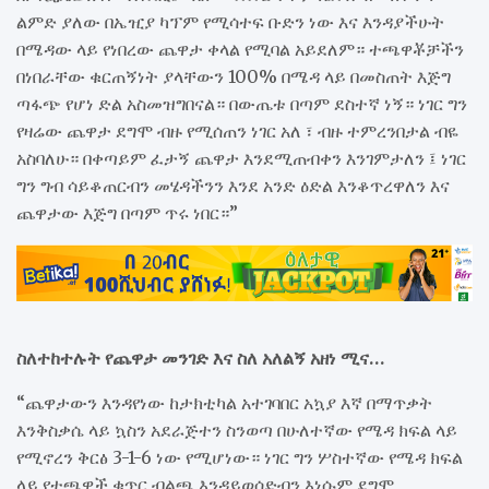
ልምድ ያለው በኤዢያ ካፕም የሚሳተፍ ቡድን ነው እና እንዳያችሁት
በሜዳው ላይ የነበረው ጨዋታ ቀላል የሚባል አይደለም። ተጫዋቾቻችን
በነበራቸው ቁርጠኝነት ያላቸውን 100% በሜዳ ላይ በመስጠት እጅግ
ጣፋጭ የሆነ ድል አስመዝግበናል። በውጤቱ በጣም ደስተኛ ነኝ። ነገር ግን
የዛሬው ጨዋታ ደግሞ ብዙ የሚሰጠን ነገር አለ ፣ ብዙ ተምረንበታል ብዬ
አስባለሁ። በቀጣይም ፈታኝ ጨዋታ እንደሚጠብቀን እንገምታለን ፤ ነገር
ግን ግብ ሳይቆጠርብን መሄዳችንን እንደ አንድ ዕድል እንቆጥረዋለን እና
ጨዋታው እጅግ በጣም ጥሩ ነበር።”
ስለተከተሉት የጨዋታ መንገድ እና ስለ አለልኝ አዘነ ሚና…
“ጨዋታውን እንዳየነው ከታክቲካል አተገባበር አኳያ እኛ በማጥቃት
እንቅስቃሴ ላይ ኳስን አደራጅተን ስንወጣ በሁለተኛው የሜዳ ክፍል ላይ
የሚኖረን ቅርፅ 3-1-6 ነው የሚሆነው። ነገር ግን ሦስተኛው የሜዳ ክፍል
ላይ የተጫዋች ቁጥር ብልጫ እንዳይወሰድብን እነሱም ደግሞ