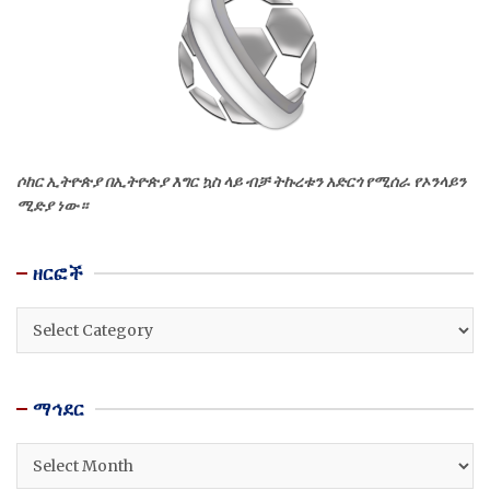
ሶከር ኢትዮጵያ በኢትዮጵያ እግር ኳስ ላይ ብቻ ትኩረቱን አድርጎ የሚሰራ የኦንላይን
ሚድያ ነው።
ዘርፎች
ዘርፎች
ማኅደር
ማኅደር