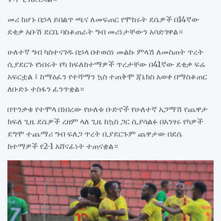
መሪ ከሆኑ በኃላ ይበልጥ ጫና ለመፍጠር የሞከሩት ደሴዎች በ14ኛው
ደቂቃ አቡሽ ደርቤ ባስቆጠራት ግብ መሪነታቸውን አሳድገዋል።
ሁለተኛ ግብ ካስተናገዱ በኃላ በተወሰነ መልኩ ምላሽ ለመስጠት ጥረት
ሲያደርጉ የነበሩት የካ ክፍለከተማዎች ጥረታቸው በ41ኛው ደቂቃ ፍሬ
አፍርቷል ፤ ከማዕፈን የተሻማን ኳስ ተጠቅሞ ጃኔክስ አወቀ በማስቆጠር
ለቡድኑ ተስፋን ፈንጥቋል።
በጥንቃቄ የተሞላ በነበረው የሁለቱ ቡድኖች የሁለተኛ አጋማሽ የጨዋታ
ክፍለ ጊዜ ደሴዎች ረዘም ላለ ጊዜ ከኳስ ጋር ሲያሳልፉ በአንፃሩ የካዎች
ደግሞ ተጨማሪ ግብ ፍለጋ ጥረት ቢያደርጉም ጨዋታው በደሴ
ከተማዎች የ2-1 አሸናፊነት ተጠናቋል።