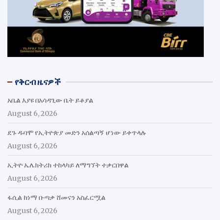
የቅርብ ዜናዎች
አቤል እያዩ በአሳዳጊው ቤት ይቆያል
August 6, 2026
ደጉ ዱባሞ የኢትዮጵያ መድን አሰልጣኝ ሆነው ይቀጥላሉ
August 6, 2026
ኢትዮ ኤሌክትሪክ ተከላካይ ለማግኘት ተቃርበዋል
August 6, 2026
ፋሲል ከነማ ቡጣቃ ሸመናን አስፈርሟል
August 6, 2026