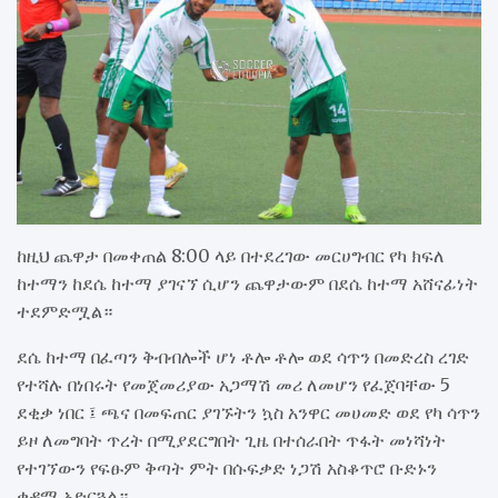
ከዚህ ጨዋታ በመቀጠል 8:00 ላይ በተደረገው መርሀግብር የካ ክፍለ
ከተማን ከደሴ ከተማ ያገናኘ ሲሆን ጨዋታውም በደሴ ከተማ አሸናፊነት
ተደምድሟል።
ደሴ ከተማ በፈጣን ቅብብሎች ሆነ ቶሎ ቶሎ ወደ ሳጥን በመድረስ ረገድ
የተሻሉ በነበሩት የመጀመሪያው አጋማሽ መሪ ለመሆን የፈጀባቸው 5
ደቂቃ ነበር ፤ ጫና በመፍጠር ያገኙትን ኳስ አንዋር መሀመድ ወደ የካ ሳጥን
ይዞ ለመግባት ጥረት በሚያደርግበት ጊዜ በተሰራበት ጥፋት መነሻነት
የተገኘውን የፍፁም ቅጣት ምት በሱፍቃድ ነጋሽ አስቆጥሮ ቡድኑን
ቀዳሚ አድርጓል።