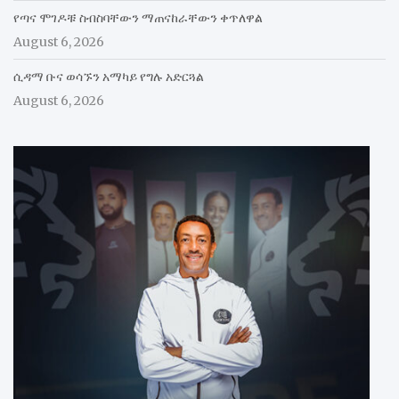
የጣና ሞገዶቹ ስብስባቸውን ማጠናከራቸውን ቀጥለዋል
August 6, 2026
ሲዳማ ቡና ወሳኙን አማካይ የግሉ አድርጓል
August 6, 2026