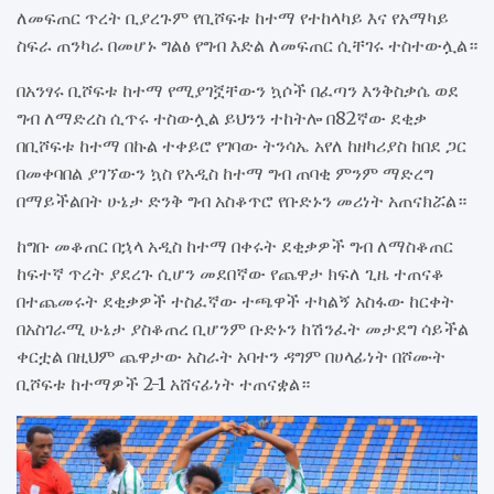
ለመፍጠር ጥረት ቢያረጉም የቢሾፍቱ ከተማ የተከላካይ እና የአማካይ
ስፍራ ጠንካራ በመሆኑ ግልፅ የግብ እድል ለመፍጠር ሲቸገሩ ተስተውሏል።
በአንፃሩ ቢሾፍቱ ከተማ የሚያገኟቸውን ኳሶች በፈጣን እንቅስቃሴ ወደ
ግብ ለማድረስ ሲጥሩ ተስውሏል ይህንን ተከትሎ በ82ኛው ደቂቃ
በቢሾፍቱ ከተማ በኩል ተቀይሮ የገባው ትንሳኤ አየለ ከዘካሪያስ ከበደ ጋር
በመቀባበል ያገኘውን ኳስ የአዲስ ከተማ ግብ ጠባቂ ምንም ማድረግ
በማይችልበት ሁኔታ ድንቅ ግብ አስቆጥሮ የቡድኑን መሪነት አጠናክሯል።
ከግቡ መቆጠር በኋላ አዲስ ከተማ በቀሩት ደቂቃዎች ግብ ለማስቆጠር
ከፍተኛ ጥረት ያደረጉ ሲሆን መደበኛው የጨዋታ ክፍለ ጊዜ ተጠናቆ
በተጨመሩት ደቂቃዎች ተስፈኛው ተጫዋች ተካልኝ አስፋው ከርቀት
በአስገራሚ ሁኔታ ያስቆጠረ ቢሆንም ቡድኑን ከሽንፈት መታደግ ሳይችል
ቀርቷል በዚህም ጨዋታው አስራት አባተን ዳግም በሀላፊነት በሾሙት
ቢሾፍቱ ከተማዎች 2-1 አሸናፊነት ተጠናቋል።