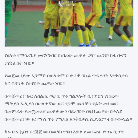
የዕለቱ የማሳረጊያ መርሃግብር በነበረው ጨዋታ ጋሞ ጨንቻ ከፋ ቡናን
ያሸነፈበት ነበር።
የመጀመሪያው አጋማሽ በሁለቱም ቡድኖች በኩል ጥሩ የሆነ እንቅስቃሴ
እና ፍጥነት የታየበት ጨዋታ ነበር።
በመጀመሪያ ዙር ለስልጤ ወራቤ ጥሩ ግልጋሎት ሲያደርግ የነበረው
ማትያስ ኤሊያስ በሁለተኛው ዙር የጋሞ ጨንቻን የፊት መስመር
በመምራት የመጀመሪያ ጨዋታውን ባደረገበት በዚህ ጨዋታ በተለይ
በመጀመሪያው አጋማሽ ጥሩ የሚባል እንቅስቃሴ ሲያደርግ ተስተውሏል።
ካፋ ቡና ኳስን በረጃጅሙ በመላክ የግብ እድል ለመፍጠር የጣሩ ሲሆን