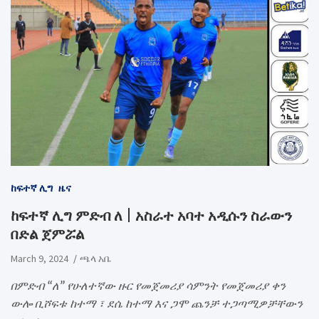
ከፍተኛ ሊግ
ዜና
ከፍተኛ ሊግ ምድብ ለ | አስራተ አባተ አዲሱን ስራውን
በድል ጀምሯል
March 9, 2024
ጫላ አቤ
በምድብ “ለ” የሁለተኛው ዙር የመጀመሪያ ሳምንት የመጀመሪያ ቀን
ውሎ ቢሾፍቱ ከተማ ፣ ደሴ ከተማ እና ጋሞ ጨንቻ ተጋጣሚዎቻቸውን