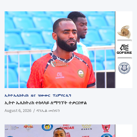
ኢትዮ ኤሌክትሪክ
ዜና
ዝውውር
ፕሪምየር ሊግ
ኢትዮ ኤሌክትሪክ ተከላካይ ለማግኘት ተቃርበዋል
August 6, 2026
ዳንኤል መስፍን