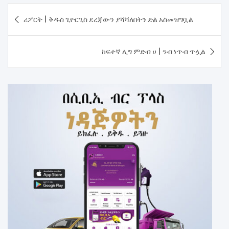
Post
ሪፖርት | ቅዱስ ጊዮርጊስ ደረጃውን ያሻሻለበትን ድል አስመዝግቧል
navigation
ከፍተኛ ሊግ ምድብ ሀ | ንብ ነጥብ ጥሏል