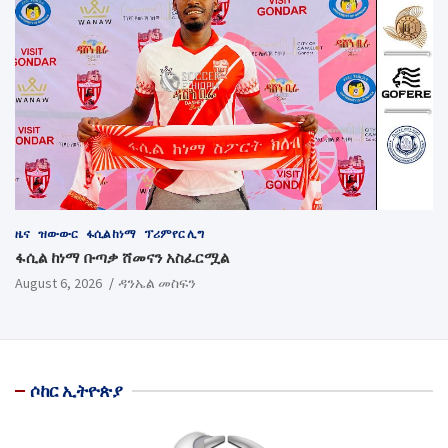
ዜና
ዝውውር
ፋሲል ከነማ
ፕሪምየር ሊግ
ፋሲል ከነማ ቡጣቃ ሸመናን አስፈርሟል
August 6, 2026
ዳንኤል መስፍን
ሶከር ኢትዮጵያ