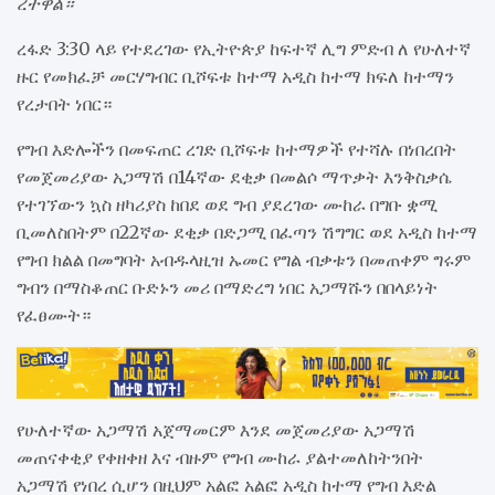
ረተዋል።
ረፋድ 3:30 ላይ የተደረገው የኢትዮጵያ ከፍተኛ ሊግ ምድብ ለ የሁለተኛ
ዙር የመክፈቻ መርሃግብር ቢሾፍቱ ከተማ አዲስ ከተማ ክፍለ ከተማን
የረታበት ነበር።
የግብ እድሎችን በመፍጠር ረገድ ቢሾፍቱ ከተማዎች የተሻሉ በነበረበት
የመጀመሪያው አጋማሽ በ14ኛው ደቂቃ በመልሶ ማጥቃት እንቅስቃሴ
የተገኘውን ኳስ ዘካሪያስ ከበደ ወደ ግብ ያደረገው ሙከራ በግቡ ቋሚ
ቢመለስበትም በ22ኛው ደቂቃ በድጋሚ በፈጣን ሽግግር ወደ አዲስ ከተማ
የግብ ክልል በመግባት አብዱላዚዝ ኡመር የግል ብቃቱን በመጠቀም ግሩም
ግብን በማስቆጠር ቡድኑን መሪ በማድረግ ነበር አጋማሹን በበላይነት
የፈፀሙት።
የሁለተኛው አጋማሽ አጀማመርም እንደ መጀመሪያው አጋማሽ
መጠናቀቂያ የቀዘቀዘ እና ብዙም የግብ ሙከራ ያልተመለከትንበት
አጋማሽ የነበረ ሲሆን በዚህም አልፎ አልፎ አዲስ ከተማ የግብ እድል