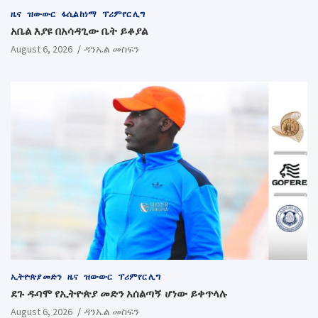
ዜና
ዝውውር
ፋሲል ከነማ
ፕሪምየር ሊግ
አቤል እያዩ በአሳዳጊው ቤት ይቆያል
August 6, 2026
ዳንኤል መስፍን
ኢትዮጵያ መድን
ዜና
ዝውውር
ፕሪምየር ሊግ
ደጉ ዱባሞ የኢትዮጵያ መድን አሰልጣኝ ሆነው ይቀጥላሉ
August 6, 2026
ዳንኤል መስፍን