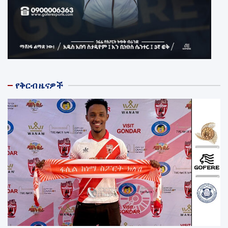
የቅርብ ዜናዎች