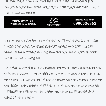
በ10ኛው ደቂቃ ከካፋ ቡና የግብ ክልል የቀኝ ክፍል የተሻገረውን ኳስ
ማትያስ ኤሊያስ በመዘናጋት ሳቢያ ንጋቱ ፀጋዬ ኳሷን ወደ ግብነት ቀይሮ
ቡድኑን መሪ አድርጓል።
ከግቧ መቆጠር በኋላ ካፋ ቡናዎች በተደጋጋሚ ወደ ተቃራኒ የግብ ክልል
በመሄድ የግብ እድል ለመፍጠር ቢጥሩም ጠንካራውን የጋሞ ጨንቻ
የተከላካይ ክፍል ማስከፈት ተስኗቸው ግብ ሳያስቆጥሩ አጋማሹ በጋሞ
ጨንቻ መሪነት ተጠናቋል።
ሁለተኛው አጋማሽ ከፋ ቡና የተወሰደበትን የግብ ብልጫ ለመቀልበስ ጥሩ
እንቅስቃሴ ያደረጉ ቢሆንም በ65ኛው ደቂቃ ጋሞ ጨንቻ በጥሩ ቅብብል
የተገኘውን ኳስ ጌታሁን ገዛኸኝ በግሩም ሁኔታ አስቆጥሮ የቡድኑን መሪነት
አጠናክሯል። በቀሪ ደቂቃዎችም ካፋ ቡናዎች ወደ ጨዋታው ለመመለስ
ቢሞክርም ግብ ማስቆጠር ተስኗቸው ጨዋታው በጋሞ ጨንቻ 2-0
አሸናፊነት ተጠናቋል።