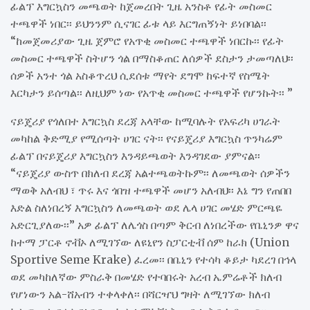
ፊልፕ እግርኳስን መጫወት ከጀመረበት ጊዜ አንስቶ የፊት መስመር
ተጫዋች ነበር፡፡ ይህንንም ሲናገር ፊቱ ላይ እርግጠኝነት ይነበባል፡፡
“ከመጀመሪያው ጊዜ ጀምሮ የአጥቂ መስመር ተጫዋች ነበርኩ፡፡ የፊት
መስመር ተጫዋች ስትሆን ጎል በማስቆጠር ለሰዎች ደስታን ታመጣለህ፡፡
ሰዎች አንተ ጎል አስቆጥረህ ሲደሰቱ ማየት ደግሞ ከፍተኛ የስሜት
እርካታን ይሰጣል፡፡ ለዚህም ነው የአጥቂ መስመር ተጫዋች የሆንኩት፡፡ ”
ናይጄሪያ የጎለበተ እግርኳስ ደረጃ አላቸው ከሚባሉት የአፍሪካ ሀገራት
መካከል ቅድሚያ የሚሰጣት ሀገር ናት፡፡ የናይጄሪያ እግርኳስ ጥንካሬም
ፊልፕ በናይጄሪያ እግርኳስን እንዳይጫወት እንዳገደው ያምናል፡፡
“ናይጄሪያ ውስጥ በክለብ ደረጃ አልተጫወትኩም፡፡ ለመጫወት ሰዎችን
ማወቅ አለብህ ፣ ጥሩ እና ጎበዝ ተጫዋች መሆን አለብህ፡፡ እኔ ግን የጠበበ
እድል ስለነበረኝ እግርኳስን ለመጫወት ወደ ሌላ ሀገር መሄድ ምርጫዬ
አድርጊያለው፡፡” አዎ ፊልፕ ለሌጎስ በጣም ቅርብ ለነበረችው የቤኒንዎ ዋና
ከተማ ፓርቶ ኖቭኦ ለሚገኘው ለዩኒየን ስፓርቲቭ ሰም ከራክ (Union
Sportive Seme Krake) ፈረመ፡፡ በቤኒን የተሳካ ቆይታ ካደረገ በኅላ
ወደ መካከለኛው ምስራቅ በመሄድ የተባበሩት አረብ ኤምሬቶች ክለብ
የሆነውን አል-ሸአብን ተቀላቀለ፡፡ በሻርዣህ ግዛት ለሚገኘው ክለብ