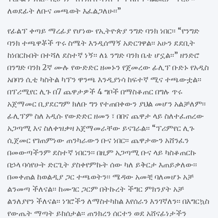
ለወደፊት ለቡና መጫወት እፈልጋለሁ፡፡”
የፊልፕ ቀጣይ ማረፊያ የሆነው የኢትዮጵያ ንግድ ባንክ ነበር፡፡ “የንግድ
ባንክ ተጫዋቾች ጥሩ ስሜት እንዲሰማኝ አድርገዋል፡፡ አሁን ደደቢት
ከነበርኩበት በተሻለ ደስተኛ ነኝ፡፡ ለኔ ንግድ ባንክ ቤቴ ሆኗል፡፡” ዘንድሮ
በንግድ ባንክ 2ኛ ሙሉ የውድድር ዘመኑን የጀመረው ፊሊፕ ቡድኑ የአዲስ
አበባን ሲቲ ካስትል ካፕን ዋንጫ እንዲያነሳ ከፍተኛ ሚና ተጫውቷል፡፡
በፕሪሚየር ሊጉ በ7 ጨዋታዎች 4 ግቦች በማስቆጠር በግሉ ጥሩ
አጀማመር ቢያደርግም ክለቡ ግን የተጠበቀውን ያህል መሆን አልቻለም፡፡
ፊሊፕም ስለ አዲሱ የውድድር ዘመን ፣ በበና ጨዋታ ላይ ስለተፈጠረው
አጋጣሚ እና ስለቀዝቃዛ አጀማመራቸው ይናገራል፡፡ “ፕሪምየር ሊጉ
ሲጀመር የገጠምነው ጠንካራውን ቡና ነበር፡፡ ጨዋታውን አሸንፈን
በመውጣችንም ደስተኛ ነበርን፡፡ በዚም አጋጣሚ ቡና ላይ ካስቆጠርኩ
በኃላ ባሳየሁት ድርጊት ያስቀየምኩት ሰው ካለ ይቅርታ እጠይቃለው፡፡
በመቀጠል ከወልዲያ ጋር ተጫወትን፡፡ ሜዳው አመቺ ባለመሆኑ አቻ
ልንመጣ ችለናል፡፡ ከሙገር ጋርም በትኩረት ችግር ምክንያት አቻ
ልንለያየን ችለናል፡፡ ነገሮችን ለማስተካከል እየሰራን እንገኛለን፡፡ በእግርኳስ
የውጤት ማጣት ይከሰታል፡፡ ጠንክረን ሰርተን ወደ አሸናፊነታችን