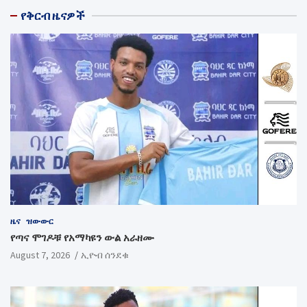
የቅርብ ዜናዎች
ዜና
ዝውውር
የጣና ሞገዶቹ የአማካዩን ውል አራዘሙ
August 7, 2026
ኢዮብ ሰንደቁ