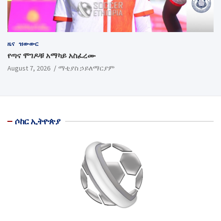
ዜና
ዝውውር
የጣና ሞገዶቹ አማካይ አስፈረሙ
August 7, 2026
ማቲያስ ኃይለማርያም
ሶከር ኢትዮጵያ