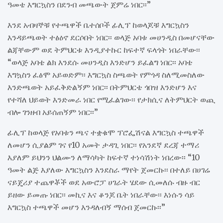
ዓመቴ እግርኳስን በደንብ መጫውት ጀምሬ ነበር፡፡”
እንደ አብዛኞቹ የተጫዋች ቤተሰቦች ፊሊፕ ከወላጆቹ እግርኳስን
እንዳይጫወት ተፅዕኖ ደርሶበት ነበር፡፡ ወላጅ አባቱ መሀንዲስ በመሆናቸው
ልጃቸውም ወደ ትምህርቱ እንዲያተኩር ከፍተኛ ፍላጎት ነበራቸው፡፡
“ወላጅ አባቴ ልክ እንደሱ መሀንዲስ እንድሆን ይፈልግ ነበር፡፡ አባቴ
እግኳስን ፈፅሞ አይወድም፡፡ እግርኳስ ስጫወት የምጎዳ ስለሚመስለው
እንድጫወት አይፈቅድልኝም ነበር፡፡ በትምህርቴ ጎበዝ እንድሆን እና
የተሻለ ህይወት እንድመራ ነበር የሚፈልገው፡፡ የታክሲና ለትምህርት ወጪ
ብሎ ገንዘብ አይሰጠኝም ነበር፡፡”
ፊሊፕ ከወላጅ የአባቱን ጫና ተቋቁሞ ፕሮፌሽናል እግርኳስ ተጫዋች
ለመሆን ሲያልም ገና የ10 አመት ታዳጊ ነበር፡፡ የአንደኛ ደረጃ ተማሪ
እያለም ይህንን ህልሙን ለማሳካት ከፍተኛ ተነሳሽነት ነበረው፡፡ “10
ዓመት ልጅ እያለው እግርኳስን እንደስራ ማየት ጀመርኩ፡፡ በተለይ በሀገሬ
ናይጄሪያ ተጨዋቾች ወደ አውሮፓ ሀገራት ሄደው ሲመለሱ ብዙ ብር
ይዘው ይመጡ ነበር፡፡ መኪና እና ቆንጆ ቤት ነበራቸው፡፡ እነሱን ሳይ
እግርኳስ ተጫዋች መሆን እንዳለብኝ ማሰብ ጀመርኩ፡፡”