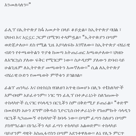
እንመለሳለን፡፡”
ፊሊፕ በኢትዮጵያ ከ4 አመታት በላይ ቆይቷል፡፡ ከኢትዮጵያ ባህል ፣
ህዝብ እና አኗኗር ጋርም በሚገባ ተላምዷል፡፡ “ኢትዮጵያን በጣም
ወድጃታለሁ፡፡ ደስ የሚል ጊዜ እያሳለፍኩ እገኛለው፡፡ ከኢትዮጵያ ብሄራዊ
ብድን የተጫወትልን ጥያቄ ከመጣ አትጠራጠር እጫወታለው፡፡ ህዝቡ
ለእግርኳስ ያለው ፍቅር የሚገርም ነው፡፡ ስታዲየም ያለውን ድባብ ሳይ
ሁልጊዜም ለኢትዮጵያ መጫወትን እመኛለው፡፡” ሲል ለኢትዮጵያ
ብሄራዊ ቡድን የመጫወት ምኞቱን ይገልፃል፡፡
ፊልፕ ጠንካራ እና በቴክኒክ የበለፀገ አጥቂ በመሆኑ በሊጉ ተtከለካዮች
እምብዛም አይፈተንም፡፡ ነገር ግን ፊሊፕ በተቃራኒነት ስለገጠሙት
ተከላካዮች ሲናገር የሳላዲን በርጊቾን ስም በቅድሚያ ይጠራል፡፡ “ቀድሞ
በመድህን አሁን ደግሞ በቅዱስ ጊዮርጊስ በተቃራኒነት የገጠምኩት ሳላዲን
ባርጌቾ ካጋጠሙኝ ተከላካዮች ከባዱ ነው፡፡ በጣም ፈጣን ስለሆነ በጣም
ያስቸግራል፡፡ በነገራችን ላይ ፈጣን ተከላካይ አልወድም፡፡ ተከላካይ
ባይሆንም ዳዊት እስጢፋኖስን በጣም አደንቀዋለው፡፡ ለኔ የሊጉ ምርጥ