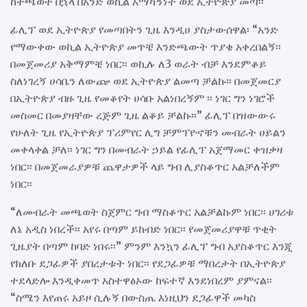
ከተጫወተ በኋላ በአንድ ወኪል አማካኝነት ወደ ኢትዮጵያ መጣ፡፡
ፊሊፕ ወደ ኢትዮጵያ የመጣበትን ጊዜ እንዲሀ ያስታውሰዋል፡ “አንድ
የማውቀው ወኪል ኢትዮጵያ መጥቼ እንድጫውት ጥያቄ አቀረበልኝ፡፡
በመጀመሪያ አቅማምቼ ነበር፡፡ ወኪሉ ለ3 ወራት ብቻ እንደምቆይ
ስለነገረኝ ሀሳቤን ለውጬ ወደ ኢትዮጵያ ልመጣ ቻልኩ፡፡ በመጀመርያ
በኢትዮጵያ ብዙ ጊዜ የመቆየት ሀሳቡ አልነበረኝም ፡፡ ነገር ግን ነገሮች
መስመር በመያዛቸው ረጅም ጊዜ ልቆይ ቻልኩ፡፡” ፊሊፕ በዝውውሩ
የሁለት ጊዜ የኢትዮጵያ ፕሪምየር ሊግ ቻምፕዮኖቹን መብራት ሀይልን
መቀላቀል ቻለ፡፡ ነገር ግን በመብራት ኃይል የፊሊፕ አጀማመር ቀዝቃዛ
ነበር፡፡ በመጀመራያዎቹ ጨዋታዎች ላይ ግብ ሊያስቆጥር አልቻለችም
ነበር፡፡
“ለመብራት መጫወት ስጀምር ግብ ማስቆጥር አልቻልኩም ነበር፡፡ ሀገሪቱ
ለኔ አዲስ ነበረች፡፡ አየሩ በጣም ይከብድ ነበር፡፡ የመጀመሪያዋቹ ጥቂት
ጊዜያት በጣም ከባድ ነበሩ፡፡” ምንም እንኳን ፊሊፕ ግብ አያስቆጥር እንጂ
የክለቡ ደጋፊዎች ያበረታቱት ነበር፡፡ የደጋፊዎቹ ማበረታት በኢትዮጵያ
ተደላድሎ እንዲቀመጥ አስተዋፅኦው ከፍተኛ እንደነበረም ያምናል፡፡
“ስሜን እየጠሩ አይዞ ሲሉኝ በውስጤ እነዚህን ደጋፊዋች መካስ