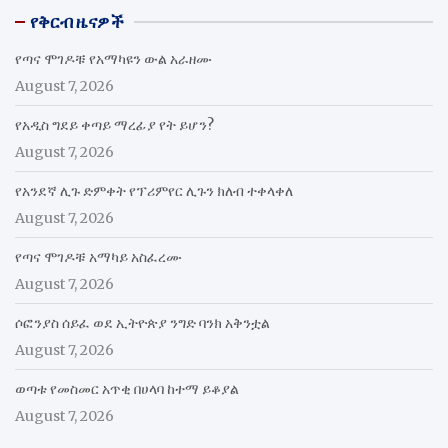
የቅርብ ዜናዎች
የጣና ሞገዶቹ የአማካዩን ውል አራዘሙ
August 7, 2026
የአዲስ ግደይ ቀጣይ ማረፊያ የት ይሆን?
August 7, 2026
የአንደኛ ሊጉ ድምቀት የፕሪምየር ሊጉን ክለብ ተቀላቀለ
August 7, 2026
የጣና ሞገዶቹ አማካይ አስፈረሙ
August 7, 2026
ሶፎንያስ ሰይፈ ወደ ኢትዮጵያ ንግድ ባንክ አቅንቷል
August 7, 2026
ወጣቱ የመስመር አጥቂ በሀላባ ከተማ ይቆያል
August 7, 2026