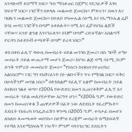
አንዳለብኝ ይሰማኝ ነበር፡፡ ግብ ማስቆጠር ስጀምር የደጋፊዎች እገዛ
ከፍተኛ ነበር፡፡ ነገሮችን በቀላሉ መልመድ ጀመርኩ፡፡ ምድሩን፣ ሰዉን እና
ባህሉን መልመድ ጀመርኩ፡፡ በተለይ የሳሙኤል ሳኑሚ እና የኢማኑኤል ፌቮ
ከጎኔ መኖር ነገሮችን በጣም አቀለሉት፡፡ ሳሚ እና ፌቮ የሀገሬ ልጆች
ናቸው፡፡ አንድ ቋንቋ እንናገራለን፡፡ ይህም በጣም ረድቶኛል፡፡ አሰልጣኝ
ዮርዳን ስቶይኮቭ ተጫዋች በጣም ይረዳ ነበር፡፡”
ቀስ በቀስ ፊሊፕ ዳውዚ በመብራት ሀይል መንገስ ጀመረ፡፡ በሱ ግቦች ታግዞ
መብራት ኃይል ውጤታማ መሆን ጀመረ፡፡ ከሃገሩ ልጅ ሳሚ ሳኑሚ ጋርም
ድንቅ ጥምረት መመስረት ጀመሩ፡፡ “የነበረን ስብስብ የተጠናከረ
አልነበረም፡፡ ነገር ግን የአሸናፊነት ስነ-ልቡናችን ጥሩ የሚባል ነበር፡፡ ፍቅር
በሁላችንም መሃል ነበረ፡፡” በትክክልም የፊሊፕ አቋም ከመብራት ኃይል
ስብስብ ጎልቶ ወጣ፡፡ የ2004 የውድድር ዘመን ሲጠናቀቅም ፊሊፕ እና
መብራት ኀይል መለያየታቸው እርግጥ ሆነ፡፡ “የ2004 ዓ.ም. የውድድር
ዘመን ከመጠናቀቁ 3 ጨዋታዎች በፊት ነው ለደደቢት የፈረምኩት፡፡
ደደቢት የአፍሪካ ኮንፌድሬሽን ዋንጫ በ2005 ዓ.ም. ተሳታፊ በመሆኑ
ለክለቡ ለመጫወት ወሰንኩ፡፡ በደሞዝ ደረጃም መብራት ከሚከፍለኝ
የተሻለ እንደሚከፍሉኝ ነገሩኝ፡፡ ምንም ሳላንገራግር ደደቢትን