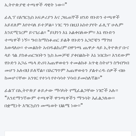
ኢትዮጵያዊ ተጫዋች ዳዊት ነው፡፡”
ፊሊፕ በእግርኳስ አፍቃሪያን እና ጋዜጠኞች ዘንድ የቡድን ተጫዋች
አይደለም እየተባለ ይተቻል፡፡ ነገር ግን በዚህ አስተያየት ፊሊፕ ሁሌም
እንደሚገረም ይናገራል፡፡ “ይህንን እኔ አልቀበለውም፡፡ እኔ የቡድን
ተጫዋች ነኝ፡፡ ግብ ከማስቆጠር ይልቅ የቡድን አጋሮቼን ማገዝ
እወዳለሁ፡፡ ተመልከት አብዱልከሪም በዋንጫ ጨዋታ ላይ ኢትዮጵያ ቡና
ላይ ጎል ያስቆጠርንበትን ኳስ አመቻቼ ያቀበልኩት እኔ ነበርኩ፡፡ እንደውም
የቡድን አጋሬ ጫላ ድሪባ አጨዋወቴን ተመልክቶ አጥቂ ስትሆን ስግብግብ
መሆን አለብህ ይለኛል፡፡ በእርግጥም አጨዋወቴን ያልተረዱ ሰዎች ብዙ
ከመሆናቸው አንፃር የተነሳ የተሳሳተ ሃሳብ ይመስለኛል፡፡”
ፊልፕ በኢትዮጵያ ቆይታው ማሳካት የሚፈልጋቸው ነገሮች አሉ፡፡
“እንደማንኛውም ተጫዋች ዋንጫዋችን ማንሳት እፈልጋለው፡፡
በቋሚነት እግርኳስን መጫወት ህልሜ ነው፡፡”
Post