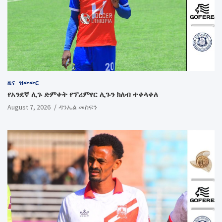
ዜና
ዝውውር
የአንደኛ ሊጉ ድምቀት የፕሪምየር ሊጉን ክለብ ተቀላቀለ
August 7, 2026
ዳንኤል መስፍን