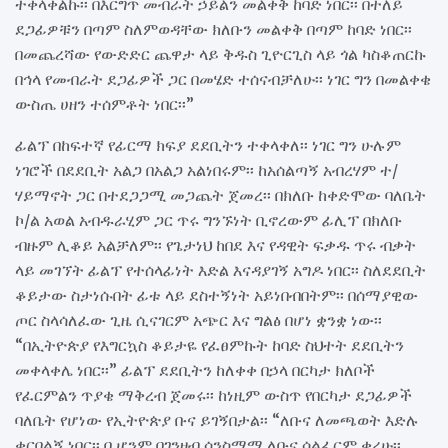
ተቀላቀልኩ፡፡ በእርግጥ መብራት ኃይልን መልቀቅ ከባድ ነበር፡፡ በተለይ
ደጋፊዎቹን በጣም ስለምወዳቸው ክለቡን መልቀቅ በጣም ከባድ ነበር፡፡
በመጨረሻው የውድድር ጨዋታ ላይ ቅዱስ ጊዮርጊስ ላይ ጎል ካስቆጠርኩ
በኅላ የመብራት ደጋፊዎች ጋር በመሄድ ተሰናብቻለሁ፡፡ ነገር ግን በመልቀቄ
ውስጤ ሀዘን ተሰምቶት ነበር፡፡”
ፊልፕ በከፍተኛ የፊርማ ክፍያ ደደቢትን ተቀላቀለ፡፡ ነገር ግን ሁሉም
ነገሮች በደደቢት አልጋ በአልጋ አልነበሩም፡፡ ከአሰልጣኝ አብረሃም ተ/
ሃይማኖት ጋር በተደጋጋሚ መጋጨት ጀመረ፡፡ በክለቡ ከቀድሞው ባለቤት
ኮ/ል አወል አብዱራሂም ጋር ጥሩ ግንኙነት ቢኖረውም ፊሊፕ በክለቡ
ብዙም ሊቆይ አልቻለም፡፡ የጌታነህ ከበደ እና የዳዊት ፍቃዱ ጥሩ ብቃት
ላይ መገኘት ፊልፕ የተሰላፊነት እድል እናዳያገኝ አግዶ ነበር፡፡ ስለደደቢት
ቆይታው ስታነሱበት ፊቱ ላይ ደስተኝነት አይነበብበትም፡፡ በሰማያዊው
ጦር ስላሳለፈው ጊዜ ሲናገርም አጭር እና ግልፅ በሆነ ቋንቋ ነው፡፡
“በኢትዮጵያ የእግርኳስ ቆይታዬ የፈፀምኩት ከባድ ስህተት ደደቢትን
መቀላቀሌ ነበር፡፡” ፊልፕ ደደቢትን ከለቀቀ በኃላ በርካታ ክለቦች
የፈርምልን ጥያቄ ማቅረብ ጀመሩ፡፡ ከነዚም ውስጥ የበርካታ ደጋፊዎች
ባለቤት የሆነው የኢትዮጵያ ቡና ይገኝበታል፡፡ “ለቡና ለመጫወት እድሉ
ቀርቦልኝ ነበር፡፡ ቢሆንም በገንዘብ ሳንስማማ ለቡና ሳልፈርም ቀረሁ፡፡