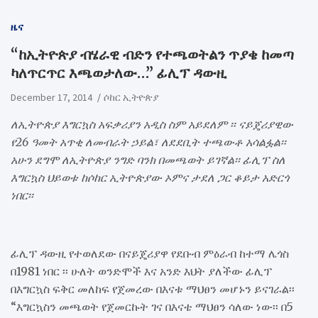
ዜና
“ከኢትዮጵያ ብሄራዊ ብድን የተጫወትልን ጥያቄ ከመጣ
ካለጥርጥር እጫወታለው…” ፊሊፕ ዳውዚ
December 17, 2014
ሶከር ኢትዮጵያ
ለኢትዮጵያ እግርኳስ አፍቃሪያን አዲስ ስም አይደለም ፡፡ ናይጄሪያዊው
የ26 ዓመት አጥቂ ለመብራት ኃይል፣ ለደደቢት ተጫውቶ አሳልፏል፡፡
አሁን ደግሞ ለኢትዮጵያ ንግድ ባንክ በመጫወት ይገኛል፡፡
ፊሊፕ
ስለ
እግርኳስ ህ
ይወቱ ከሶከር ኢትዮጵያው
ኦምና ታደለ
ጋር ቆይታ አድርጎ
ነበር፡፡
ፊሊፕ ዳውዚ የተወለደው በናይጄሪያዋ የደቡብ ምዕራብ ከተማ ሌጎስ
በ1981 ነበር ፡፡ ሁለት ወንድሞች እና አንድ እህት ያለችው ፊሊፕ
በእግርኳስ ፍቅር መለከፍ የጀመረው በእናቱ ማህፀን መሆኑን ይናገራል፡፡
“እግርኳስን መጫወት የጀመርኩት ገና በእናቴ ማህፀን ሳለው ነው፡፡ በ5