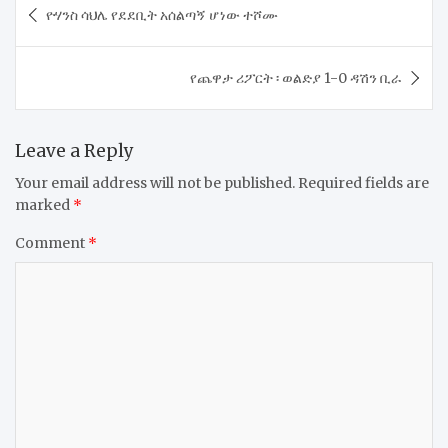
ዮሃንስ ሳህሌ የደደቢት አሰልጣኝ ሆነው ተሾሙ
navigation
የጨዋታ ሪፖርት ፡ ወልድያ 1-0 ዳሽን ቢራ
Leave a Reply
Your email address will not be published.
Required fields are
marked
*
Comment
*