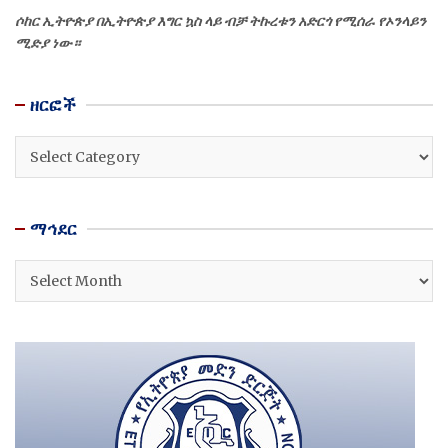
ሶከር ኢትዮጵያ በኢትዮጵያ እግር ኳስ ላይ ብቻ ትኩረቱን አድርጎ የሚሰራ የኦንላይን
ሚድያ ነው።
ዘርፎች
ዘርፎች
ማኅደር
ማኅደር