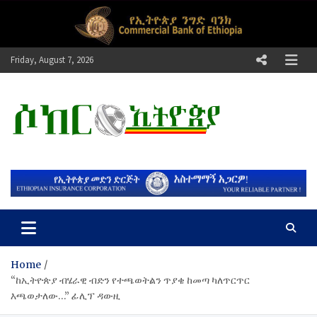
Skip
to
content
Friday, August 7, 2026
ሶከር ኢትዮጵያ
የኢትዮጵያ እግርኳስ ድምፅ !
Home
“ከኢትዮጵያ ብሄራዊ ብድን የተጫወትልን ጥያቄ ከመጣ ካለጥርጥር
እጫወታለው…” ፊሊፕ ዳውዚ