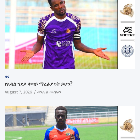
ዜና
የአዲስ ግደይ ቀጣይ ማረፊያ የት ይሆን?
August 7, 2026
ዳንኤል መስፍን