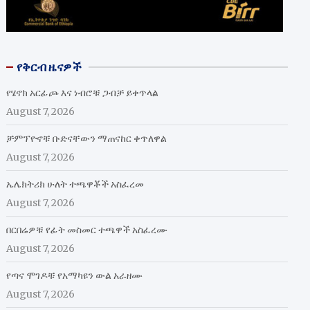
የቅርብ ዜናዎች
የሄኖክ አርፊጮ እና ነብሮቹ ጋብቻ ይቀጥላል
August 7, 2026
ቻምፕዮኖቹ ቡድናቸውን ማጠናከር ቀጥለዋል
August 7, 2026
ኤሌክትሪክ ሁለት ተጫዋቾች አስፈረመ
August 7, 2026
በርበሬዎቹ የፊት መስመር ተጫዋች አስፈረሙ
August 7, 2026
የጣና ሞገዶቹ የአማካዩን ውል አራዘሙ
August 7, 2026