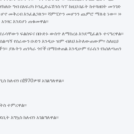
 የክለቡ ግብ በአፍሪካ ኮንፌድሬሽንስ ካፕ ከዚህ በፊት ከተጓዘበት መንገድ
ሆኖ መቅረብ እንፈልጋለን፡፡ ሻምፒዮን መሆንን ጨምሮ ማለቴ ነው፡፡ ››
ንፃር እንደሆነ ጠቁመዋል፡፡
ራሳቸውን ፍልስፍና በቡድኑ ውስጥ ለማስረፅ እንደሚፈልጉ ተናግረዋል፡፡
ህ አሰልጣኝ የሰራውን ቡድን እንዲሁ ዝም ብለህ አትለውጠውም፡፡ ስለዚህ
፡፡ ያሉትን ጠንካራ ጎኖች በማስቀጠል እንዲሁም የራሴን የአሰለጣጠን
ስ ክለብን በ1970ዎቹ አገልግለዋል፡፡
ትስ ተምረዋል፡፡
ቢት እግኳስ ክለብን አገልግለዋል፡፡