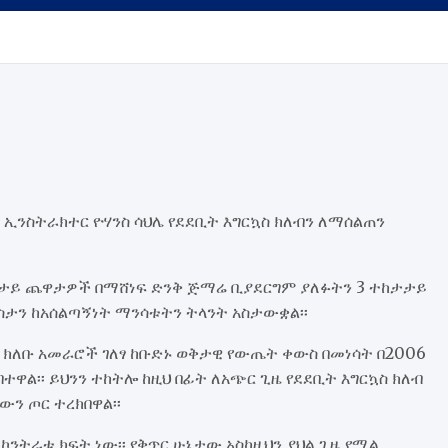
 ኢንስትራክተር ዮሃንስ ሳህሌ የደደቢት እግርኳስ ክለብን ለማሰልጠን
ታታይ ጨዋታዎች በማሸነፍ ድንቅ ጅማሬ ቢያደርግም ያለፉትን 3 ተከታታይ
ታን ከአሰልጣኝነት ማንሳቱትን ትላንት አስታውቋል፡፡
ደ ክለቡ አመራሮች ገለፃ ከቡድኑ ወቅታዊ የውጤት ቀውስ በመነሳት በ2006
ዋል፡፡ ይህንን ተከትሎ ከዚህ በፊት ለአጭር ጊዜ የደደቢት እግርኳስ ክለብ
ውን ጦር ተረክበዋል፡፡
ንትራቱ ክፍት ነው፡፡ የቅጥር ሁኔታው አስከዚህን ያህል ጊዜ የሚል