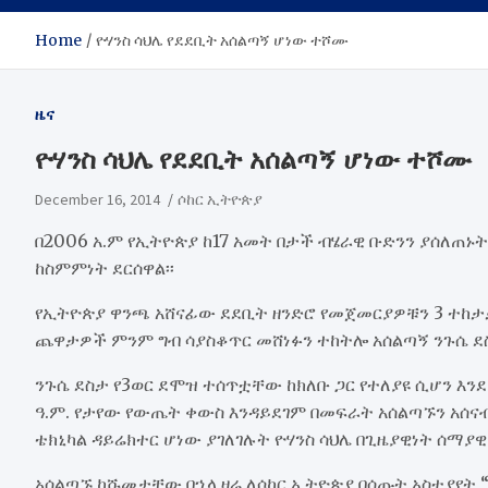
Home
ዮሃንስ ሳህሌ የደደቢት አሰልጣኝ ሆነው ተሾሙ
ዜና
ዮሃንስ ሳህሌ የደደቢት አሰልጣኝ ሆነው ተሾሙ
December 16, 2014
ሶከር ኢትዮጵያ
በ2006 አ.ም የኢትዮጵያ ከ17 አመት በታች ብሄራዊ ቡድንን ያሰለጠኑት
ከስምምነት ደርሰዋል፡፡
የኢትዮጵያ ዋንጫ አሸናፊው ደደቢት ዘንድሮ የመጀመርያዎቹን 3 ተከ
ጨዋታዎች ምንም ግብ ሳያስቆጥር መሸነፉን ተከትሎ አሰልጣኝ ንጉሴ ደስ
ንጉሴ ደስታ የ3ወር ደሞዝ ተሰጥቷቸው ከክለቡ ጋር የተለያዩ ሲሆን እን
ዓ.ም. የታየው የውጤት ቀውስ እንዳይደገም በመፍራት አሰልጣኙን አሰናብተ
ቴክኒካል ዳይሬክተር ሆነው ያገለገሉት ዮሃንስ ሳህሌ በጊዜያዊነት ሰማያዊ
አሰልጣኙ ከሹመታቸው በኋላ ዛሬ ለሶከር ኢትዮጵያ በሰጡት አስተያየት “ኮ