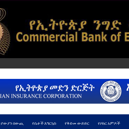
ጵያውያን በውጪ
የሴቶች እግርኳስ
የቅድመ ውድድር
የሶከር አምዶች