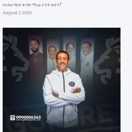
የአዲስ ግደይ ቀጣይ ማረፊያ የት ይሆን?
August 7, 2026