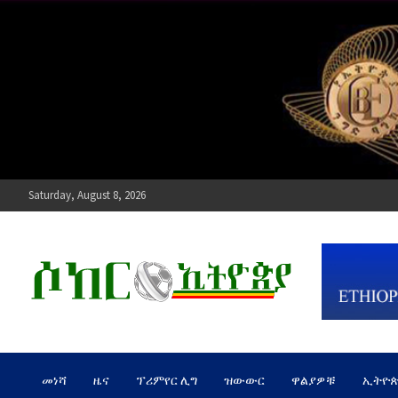
Skip
to
content
Saturday, August 8, 2026
ሶከር ኢትዮጵያ
የኢትዮጵያ እግርኳስ ድምፅ !
መነሻ
ዜና
ፕሪምየር ሊግ
ዝውውር
ዋልያዎቹ
ኢትዮ