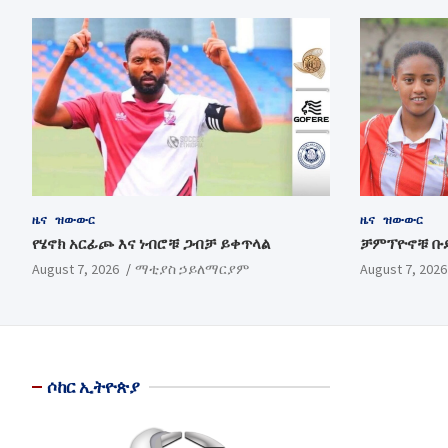
ዜና
ዝውውር
ዜና
ዝውውር
የሄኖክ አርፊጮ እና ነብሮቹ ጋብቻ ይቀጥላል
ቻምፕዮኖቹ ቡ
August 7, 2026
ማቲያስ ኃይለማርያም
August 7, 2026
ሶከር ኢትዮጵያ