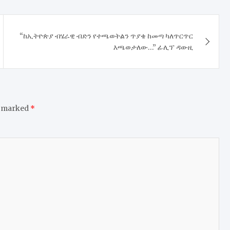
“ከኢትዮጵያ ብሄራዊ ብድን የተጫወትልን ጥያቄ ከመጣ ካለጥርጥር
እጫወታለው…” ፊሊፕ ዳውዚ
e marked
*