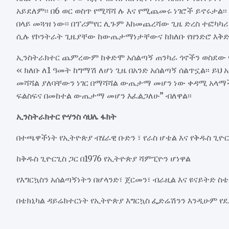
አይደለም፡፡ በ6 ወር ወስጥ የሚሻሻ ሉ እና የሚጨመሩ ነገሮች ይኖሩታል፡፡
በላይ መጓዝ ነው፡፡ በፕሪምየር ሊጉም እከመጨረሻው ጊዜ ድረስ ተፎካካሪ 
ሲሉ የኮንትራት ጊዜያቸው ከውጤታማነታቸውና ከክለቡ የዘንድሮ እቅድ አ
ኢንስትራክተር ጨምረውም ከቀድሞ አሰልጣኝ ጠንካራ ጎኖችን ወስደው የ
‹‹ ክለቡ ለ1 ዓመት ከግማሽ ለሆነ ጊዜ በአንድ አሰልጣኝ ሰልጥኗል፡፡ ይ
መሻሻል ያለባቸውን ነገር በማሻሻል ውጤታማ መሆን ነው ቀዳሚ አላማችን
ፍልስፍና በመከተል ውጤታማ መሆን እፈልጋለሁ” ብለዋል፡፡
ኢንስትራክተር ዮሃንስ ሳህሌ ፋክት
በተጫዋችነት የኢትዮጵያ ብሄራዊ ቡድን ፣ የራስ ሆቴል እና የቅዱስ ጊዮርጊ
ከቅዱስ ጊዮርጊስ ጋር በ1976 የኢትዮጵያ ሻምፒዮን ሆነዋል
የእግርኳስን አሰልጣኝነትን በሆላንድ፣ ጀርመን፣ ብራዚል እና ዩናይትድ ስቴ
በቴክኒካል ዳይሬክተርነት የኢትዮጵያ እግርኳስ ፌድሬሽንን እንዲሁም የደደ