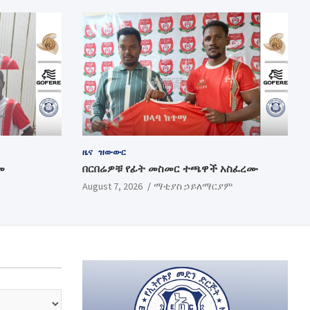
ዜና
ዝውውር
መ
በርበሬዎቹ የፊት መስመር ተጫዋች አስፈረሙ
August 7, 2026
ማቲያስ ኃይለማርያም