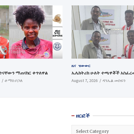
ዜና
ዝውውር
ድናቸውን ማጠናከር ቀጥለዋል
ኤሌክትሪክ ሁለት ተጫዋቾች አስፈረ
ቶማስ ቦጋለ
August 7, 2026
ዳንኤል መስፍን
ዘርፎች
ዘርፎች