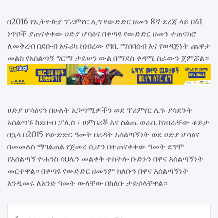
በ2016 የኢትዮጵያ ፕሪምየር ሊግ የውድድር ዘመን 8ኛ ደረጃ ላይ በ41
ነጥቦች ያጠናቀቀው ሀድያ ሆሳዕና በቀጣዩ የውድድር ዘመን ተጠናክሮ
ለመቅረብ በደቡብ አፍሪካ ከነበረው የገቢ ማሰባሰብ እና የወዳጅነት ጨዋታ
መልስ የአሰልጣኝ ግርማ ታደሠን ውል በማደስ ቀዳሚ ስራውን ጀምሯል።
ሀድያ ሆሳዕናን በሁለት አጋጣሚዎችን ወደ ፕሪምየር ሊጉ ያሳደጉት
አሰልጣኙ ከደቡብ ፓሊስ ፣ ሀምበሪቾ እና ስልጤ ወራቤ ከነበራቸው ቆይታ
በኋላ በ2015 የውድድር ዓመት በረዳት አሰልጣኝነት ወደ ሀድያ ሆሳዕና
በመመለስ ማገልጠል የጀመረ ሲሆን በተጠናቀቀው ዓመት ደግሞ
የአሰልጣኝ ዮሐንስ ሳህሌን መልቀቅ ተከትሎ ቡድኑን በዋና አሰልጣኝነት
መርተዋል። በቀጣዩ የውድድር ዘመንም ክለቡን በዋና አሰልጣኝነት
እንዲመሩ ለአንድ ዓመት ውላቸው በክለቡ ታድሶላቸዋል።
Post