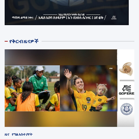
የቅርብ ዜናዎች
ዜና
የግል አስተያየት