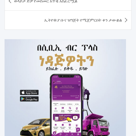
ወላይታ ድቻ የመስመር አጥቂ አስፈርሟል
navigation
ኢትዮጵያ ቡና ዝግጅት የሚጀምርበት ቀን ታውቋል