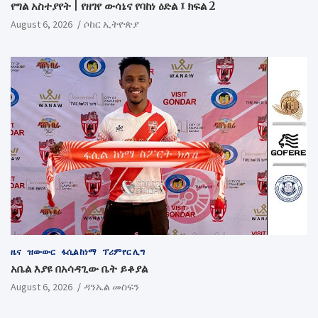
የግል አስተያየት | የዘገየ ውሳኔና የባከነ ዕድል ፤ ክፍል 2
August 6, 2026
ሶከር ኢትዮጵያ
ዜና
ዝውውር
ፋሲል ከነማ
ፕሪምየር ሊግ
አቤል እያዩ በአሳዳጊው ቤት ይቆያል
August 6, 2026
ዳንኤል መስፍን