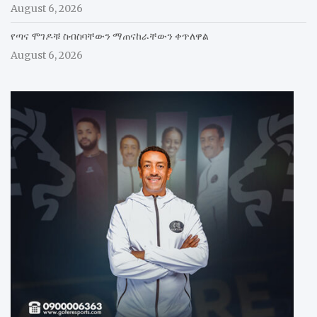
August 6, 2026
የጣና ሞገዶቹ ስብስባቸውን ማጠናከራቸውን ቀጥለዋል
August 6, 2026