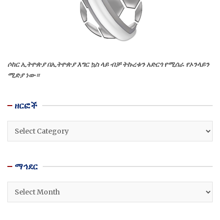
ሶከር ኢትዮጵያ በኢትዮጵያ እግር ኳስ ላይ ብቻ ትኩረቱን አድርጎ የሚሰራ የኦንላይን
ሚድያ ነው።
ዘርፎች
ዘርፎች
ማኅደር
ማኅደር