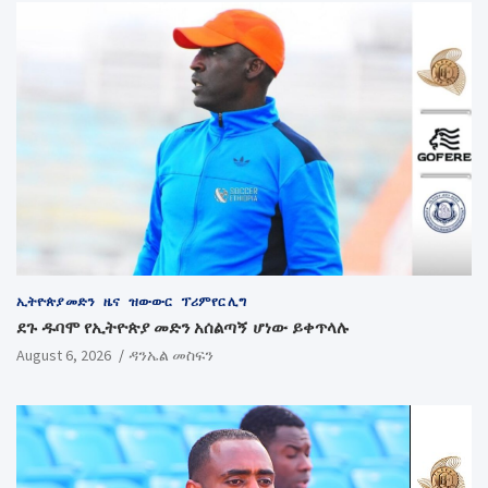
ኢትዮጵያ መድን
ዜና
ዝውውር
ፕሪምየር ሊግ
ደጉ ዱባሞ የኢትዮጵያ መድን አሰልጣኝ ሆነው ይቀጥላሉ
August 6, 2026
ዳንኤል መስፍን