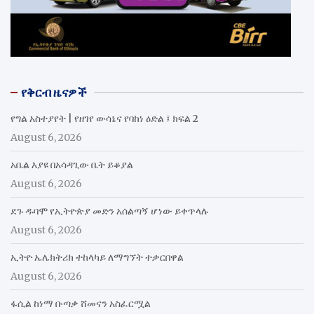
የቅርብ ዜናዎች
የግል አስተያየት | የዘገየ ውሳኔና የባከነ ዕድል ፤ ክፍል 2
August 6, 2026
አቤል እያዩ በአሳዳጊው ቤት ይቆያል
August 6, 2026
ደጉ ዱባሞ የኢትዮጵያ መድን አሰልጣኝ ሆነው ይቀጥላሉ
August 6, 2026
ኢትዮ ኤሌክትሪክ ተከላካይ ለማግኘት ተቃርበዋል
August 6, 2026
ፋሲል ከነማ ቡጣቃ ሸመናን አስፈርሟል