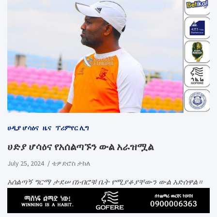
ሀዲያ ሆሳዕና
ዜና
ፕሪምየር ሊግ
ሀድያ ሆሳዕና የአሰልጣኙን ውል አራዝሟል
July 25, 2024
ቴዎድሮስ ታከለ
አሰልጣኝ ግርማ ታደሠ በነብሮቹ ቤት የሚያቆያቸውን ውል አድሰዋል።