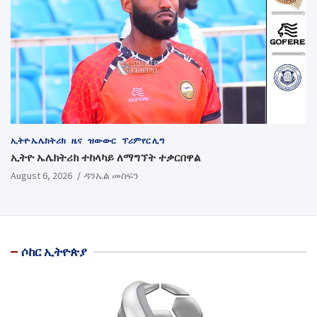
ኢትዮ ኤሌክትሪክ
ዜና
ዝውውር
ፕሪምየር ሊግ
ኢትዮ ኤሌክትሪክ ተከላካይ ለማግኘት ተቃርበዋል
August 6, 2026
ዳንኤል መስፍን
ሶከር ኢትዮጵያ