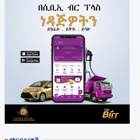
የቅርብ ዜናዎች