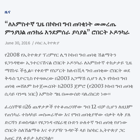
ዜና
“ለአምስተኛ ጊዜ በኮከብ ግብ ጠባቂነት መመረጤ
ምንያህል ጠንክሬ እንደምሰራ ያሳያል” ሮበርት ኦዶንካራ
June 30, 2016
ሶከር ኢትዮጵያ
የ2008 የኢትዮጵያ ፕሪምየር ሊግ ኮከብ ግብ ጠባቂ ሽልማትን
ዩጋንዳዊው ኢንተርናሽናል ሮበርት ኦዶንካራ ለአምስተኛ ተከታታይ ጊዜ
ማሸነፍ ችሏል፡፡ የቀድሞ የስፖርት ክለብ ቪላ ግብ ጠባቂው ሮበርት ወደ
ቅዱስ ጊዮርጊስ የተዛወረው በ2003 አጋማሽ ሲሆን ሊጉ የኮከብ ግብ
ጠባቂ መሸለም ከተጀመረበት ከ2003 ጀምሮ (የ2003 ኮከብ ግብ ጠባቂ
ሲሳይ ባንጫ ነበር) አምስት ግዜ በመውሰድ ባለሪከርድ ነው፡፡
ፈረሰኞቹ በ26 ጨዋታዎች የተቆጠረባቸው ግብ 12 ብቻ ሲሆን ለዚህም
የጠንካራ ተከላካይ መስመራቸው እና የግብ ጠባቂያቸው ብቃት ላቅ ያለ
ድርሻን ይወስዳል፡፡ የዩጋንዳ ብሄራዊ ቡድን ሁለተኛ ግብ ጠባቂ የሆነው
ሮበርት ስለሽልማቱ እና ተያያዥ ጉዳዮች ላይ ከሶከር ኢትዮጵያ ጋር
አጠር ያለ ቆይታ አድርጓል፡፡