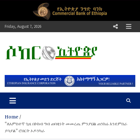
Skip
to
content
Friday, August 7, 2026
ሶከር ኢትዮጵያ
የኢትዮጵያ እግርኳስ ድምፅ !
Home
“ለአምስተኛ ጊዜ በኮከብ ግብ ጠባቂነት መመረጤ ምንያህል ጠንክሬ እንደምሰራ
ያሳያል” ሮበርት ኦዶንካራ