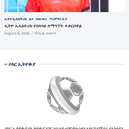
ኢትዮ ኤሌክትሪክ
ዜና
ዝውውር
ፕሪምየር ሊግ
ኢትዮ ኤሌክትሪክ ተከላካይ ለማግኘት ተቃርበዋል
August 6, 2026
ዳንኤል መስፍን
ሶከር ኢትዮጵያ
ሶከር ኢትዮጵያ በኢትዮጵያ እግር ኳስ ላይ ብቻ ትኩረቱን አድርጎ የሚሰራ የኦንላይን