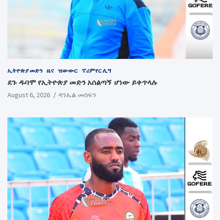
ኢትዮጵያ መድን
ዜና
ዝውውር
ፕሪምየር ሊግ
ደጉ ዱባሞ የኢትዮጵያ መድን አሰልጣኝ ሆነው ይቀጥላሉ
August 6, 2026
ዳንኤል መስፍን