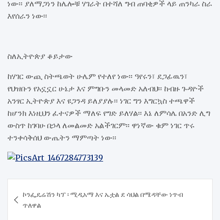
ነው፡፡ ያለማጋነን ከሌሎቹ ሃገራት በተሻለ ግብ ጠባቂዎች ላይ ጠንካራ ስራ
እየሰራን ነው፡፡
ስለኢትዮጵያ ቆይታው
ከሃገር ውጪ ስትጫወት ሁሌም የተለየ ነው፡፡ ዓየሩን፣ ደጋፊዉን፣
የህዝቡን የአኗኗር ሁኔታ እና ምግቡን መላመድ አለብህ፡፡ ከብዙ ጉዳዮች
አንፃር ኢትዮጵያ እና ዩጋንዳ ይለያያሉ፡፡ ነገር ግን እግርኳስ ተጫዋች
ከሆንክ እነዚህን ፈተናዎች ማለፍ የግድ ይለሃል፡፡ እኔ ለምሳሌ በአንድ ሊግ
ውስጥ ከገባሁ በኃላ ለመልመድ አልችገርም፡፡ ዋነኛው ቁም ነገር ጥሩ
ተንቀሳቅሰህ ውጤትን ማምጣት ነው፡፡
Post
ኮንፌዴሬሽን ካፕ ፡ ሚዲአማ እና ኤቷል ደ ሳህል በሜዳቸው ነጥብ
navigation
ጥለዋል