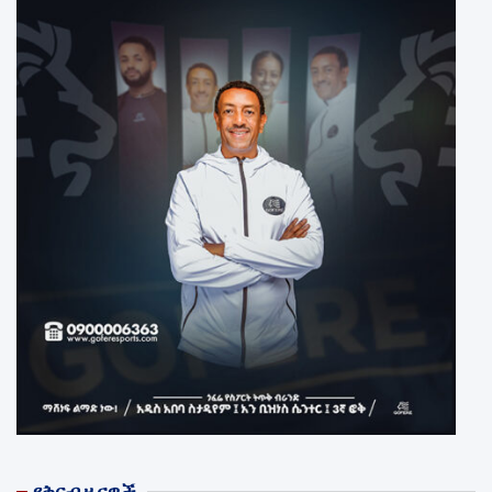
የቅርብ ዜናዎች