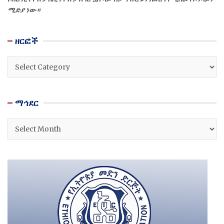
ሚድያ ነው።
ዘርፎች
ዘርፎች
ማኅደር
ማኅደር