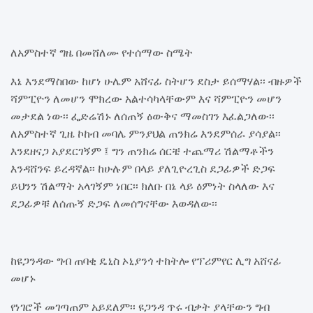
ለአምስተኛ ግዜ በመሸለሙ የተሰማው ስሜት
እኔ እንደማስበው ከሆነ ሁሌም አሸናፊ ስትሆን ደስታ ይሰማሃል፡፡ ብዙዎች
ሻምፒዮን ለመሆን ሞክረው አልተሳካላቸውም እና ሻምፒዮን መሆን
መታደል ነው፡፡ ፌድሬሽኑ ለሰጠኝ ዕውቅና ማመስገን እፈልጋለው፡፡
ለአምስተኛ ጊዜ ኮከብ መባሌ ምንያህል ጠንክሬ እንደምሰራ ያሳያል፡፡
እንደዘናጋ አያደርገኝም ፤ ግን ጠንክሬ ሰርቼ ተጨማሪ ሽልማቶችን
እንዳሸንፍ ይረዳኛል፡፡ ከሁሉም በላይ ያለጊዮረጊስ ደጋፊዎች ድጋፍ
ይህንን ሽልማት አላገኝም ነበር፡፡ ክለቡ በኔ ላይ ዕምነት ስላለው እና
ደጋፊዎቹ ለሰጡኝ ድጋፍ ለመሰግናቸው እወዳለው፡፡
ከዩጋንዳው ግብ ጠባቂ ዴኒስ ኦኒያንጎ ተከትሎ የፕሪምየር ሊግ አሸናፊ
መሆኑ
የነገሮች መገጣጠም አይደለም፡፡ ዩጋንዳ ጥሩ ብቃት ያላቸውን ግብ