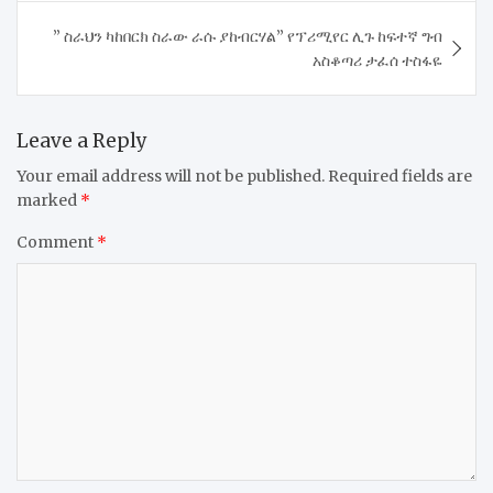
” ስራህን ካከበርክ ስራው ራሱ ያከብርሃል” የፕሪሚየር ሊጉ ከፍተኛ ግብ
አስቆጣሪ ታፈሰ ተስፋዬ
Leave a Reply
Your email address will not be published.
Required fields are
marked
*
Comment
*