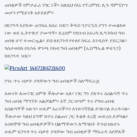
ጠባቂዎች የምታፈራ ሃገር ነች፡፡ ስለዚህ የእኔ የፕሪምየር ሊጉ ሻምፒዮን
መሆን የሚደንቅ አይደለም፡፡
በዩጋንዳ እያለው ጠንክሬ እሰራ ነበር፡፡ ቅዱስ ጊዮርጊስ ያንን ተመልክቶ
ነው ወደ ኢትዮጵያ ያመጣኝ፡፡ ዴኒስም የደቡብ አፍሪካ ሊግ ኮከብ ግብ
ጠባቂ ሆኖ ተመርጧል፡፡ ይህ ለዩጋንዳ የተለየ ስፍራ እንዲሰጥ ያደርጋል፡፡
ካስታወስከ የሴካፋ ዋንጫ ኮከብ ግብ ጠባቂም (ኢስማኤል ዋቴንጋ)
ከዩጋንዳ ነበር፡፡
ሃገሩ ጥሩ ብቃት ያላቸውን ግብ ጠባቂዎች ስለማፍራቷ
እውነት ለመናገር ዕምቅ ችሎታው አለ፡፡ ነገር ግን ያለጥሩ አሰልጣኝ ጥሩ
ግብ ጠባቂ ማግኘት አልቻልም፡፡ እኛ ጋር በጣም ጥሩ የግብ ጠባቂ
አሰልጣኞች አሉን፡፡ ሁሌም እራሳችንን እንድናሻሽል ይገፉናል ይረዱናል፡፡
ችሎታው ካለህ ደግሞ ከጥሩ ስልጠና ጋር ትልቅ ደረጃ መድረስ ይቻላል፡፡
አብዛኞቹ ግብ ጠባቂዎቻችን ህልማቸውን ለማሳከት ትጉህ ስለሆኑ
ሁሌም ዩጋንዳ ጥሩ ብቃት ያላቸው ግብ ጠባቂዎች ማፍራት እየቻለች