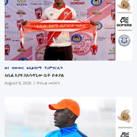
ዜና
ዝውውር
ፋሲል ከነማ
ፕሪምየር ሊግ
አቤል እያዩ በአሳዳጊው ቤት ይቆያል
August 6, 2026
ዳንኤል መስፍን