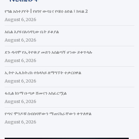
የግል አስተያየት | የዘገየ ውሳኔና የባከነ ዕድል ፤ ክፍል 2
August 6, 2026
አቤል እያዩ በአሳዳጊው ቤት ይቆያል
August 6, 2026
ደጉ ዱባሞ የኢትዮጵያ መድን አሰልጣኝ ሆነው ይቀጥላሉ
August 6, 2026
ኢትዮ ኤሌክትሪክ ተከላካይ ለማግኘት ተቃርበዋል
August 6, 2026
ፋሲል ከነማ ቡጣቃ ሸመናን አስፈርሟል
August 6, 2026
የጣና ሞገዶቹ ስብስባቸውን ማጠናከራቸውን ቀጥለዋል
August 6, 2026