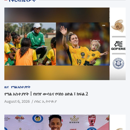
ዜና
የግል አስተያየት
የግል አስተያየት | የዘገየ ውሳኔና የባከነ ዕድል ፤ ክፍል 2
August 6, 2026
ሶከር ኢትዮጵያ