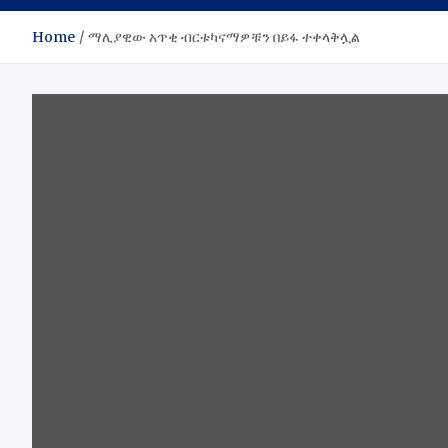
Home
ማሊያዊው አጥቂ ብርቱካናማዎቹን በይፋ ተቀላቅሏል