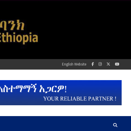
English Website