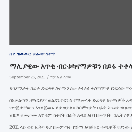
ዜና
ዝውውር
ድሬዳዋ ከተማ
ማሊያዊው አጥቂ ብርቱካናማዎቹን በይፋ ተቀ
September 25, 2021
ሚካኤል ለገሠ
ከሳምንታት በፊት ድሬዳዋ ከተማን ለመቀላቀል ተስማምቶ የነበረው ማ
በአሠልጣኝ ዘማርያም ወልደጊዮርጊስ የሚመሩት ድሬዳዋ ከተማዎች አዳ
ዝግጅታቸውን እንደጀመሩ ይታወቃል። ከሳምንታት በፊት እንደተገለ
ነበር። ቁመታሙ አጥቂም ከቀናት በፊት አዲስ አበባ በመግባት በኢትዮጵ
2011 ላይ ወደ ኢትዮጵያ በመምጣት የጅማ አባጅፋር ተጫዋች የሆነው ሲ