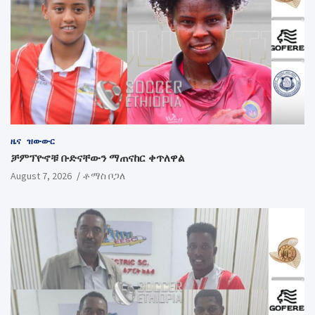
ዜና
ዝውውር
ቻምፕዮኖቹ ቡድናቸውን ማጠናከር ቀጥለዋል
August 7, 2026
ቶማስ ቦጋለ