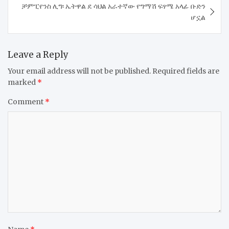
​ቻምፒየንስ ሊግ፡ ኤትዋል ደ ሳህል አራተኛው የግማሽ ፍፃሜ አላፊ ቡድን
ሆኗል
Leave a Reply
Your email address will not be published.
Required fields are
marked
*
Comment
*