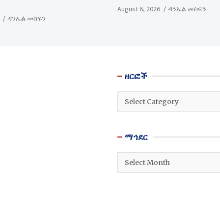
August 6, 2026
ዳንኤል መስፍን
ዳንኤል መስፍን
ዘርፎች
ዘርፎች
ማኅደር
ማኅደር