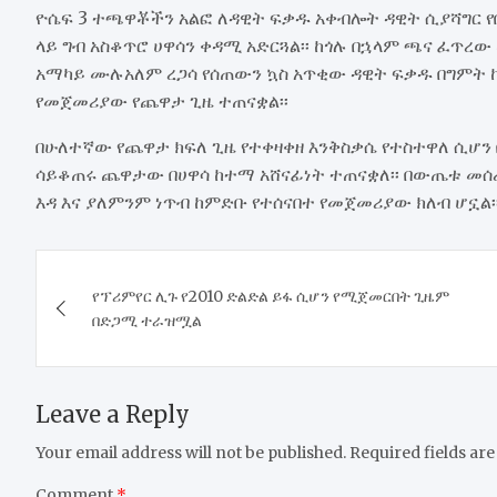
ዮሴፍ 3 ተጫዋቾችን አልፎ ለዳዊት ፍቃዱ አቀብሎት ዳዊት ሲያሻግር የ
ላይ ግብ አስቆጥሮ ሀዋሳን ቀዳሚ አድርጓል፡፡ ከጎሉ በኋላም ጫና ፈጥ
አማካይ ሙሉአለም ረጋሳ የሰጠውን ኳስ አጥቂው ዳዊት ፍቃዱ በግምት ከ2
የመጀመሪያው የጨዋታ ጊዜ ተጠናቋል፡፡
በሁለተኛው የጨዋታ ክፍለ ጊዜ የተቀዛቀዘ እንቅስቃሴ የተስተዋለ ሲሆ
ሳይቆጠሩ ጨዋታው በሀዋሳ ከተማ አሸናፊነት ተጠናቋለ፡፡ በውጤቱ መሰ
እዳ እና ያለምንም ነጥብ ከምድቡ የተሰናበተ የመጀመሪያው ክለብ ሆኗል፡
Post
​የፕሪምየር ሊጉ የ2010 ድልድል ይፋ ሲሆን የሚጀመርበት ጊዜም
navigation
በድጋሚ ተራዝሟል
Leave a Reply
Your email address will not be published.
Required fields ar
Comment
*