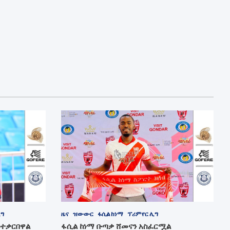
ሊግ
ዜና
ዝውውር
ፋሲል ከነማ
ፕሪምየር ሊግ
 ተቃርበዋል
ፋሲል ከነማ ቡጣቃ ሸመናን አስፈርሟል