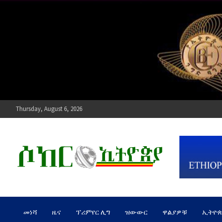
Skip
to
content
Thursday, August 6, 2026
ሶከር ኢትዮጵያ
የኢትዮጵያ እግርኳስ ድምፅ !
መነሻ
ዜና
ፕሪምየር ሊግ
ዝውውር
ዋልያዎቹ
ኢትዮ