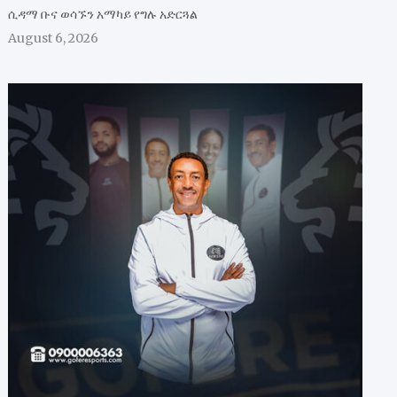
ሲዳማ ቡና ወሳኙን አማካይ የግሉ አድርጓል
August 6, 2026