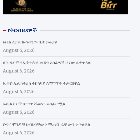
የቅርብ ዜናዎች
አቤል እያዩ በአሳዳጊው ቤት ይቆያል
August 6, 2026
ደጉ ዱባሞ የኢትዮጵያ መድን አሰልጣኝ ሆነው ይቀጥላሉ
August 6, 2026
ኢትዮ ኤሌክትሪክ ተከላካይ ለማግኘት ተቃርበዋል
August 6, 2026
ፋሲል ከነማ ቡጣቃ ሸመናን አስፈርሟል
August 6, 2026
የጣና ሞገዶቹ ስብስባቸውን ማጠናከራቸውን ቀጥለዋል
August 6, 2026