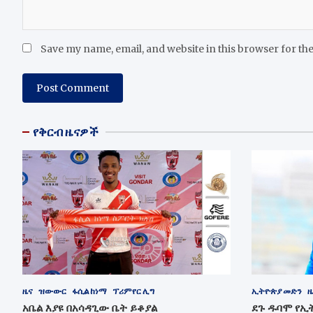
Save my name, email, and website in this browser for th
የቅርብ ዜናዎች
ዜና
ዝውውር
ፋሲል ከነማ
ፕሪምየር ሊግ
ኢትዮጵያ መድን
ዜ
አቤል እያዩ በአሳዳጊው ቤት ይቆያል
ደጉ ዱባሞ የኢ