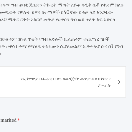
ቡናው ግብ ጠባቂ ጁቤድን ትኩረት ማጣት አይቶ ሳዲቅ ሴቾ የቀድም ክለቡ
ረው መጫወት የቻሉት ሀዋሳ ከተማዎች በ40ኛው ደቂቃ ላይ አንጋፋው
0 ሜትር ርቅት አክርሮ መትቶ የሀዋሳን ግብ ወደ ሁለት ከፍ አድርጎ
ን በሁለቱም በኩል ጥቂት የግብ እድሎች ቢፈጠሩም ተጨማረ ግቦች
ረት ሀዋሳ ከተማ የማለፍ ተስፋውን ሲያለመልም ኢትዮጵያ ቡና በ3 የግብ
፡
​የኢትዮጵያ ብሔራዊ ቡድን ለወዳጅነት ጨዋታ ወደ ቦትስዋና
ያመራሉ
e marked
*