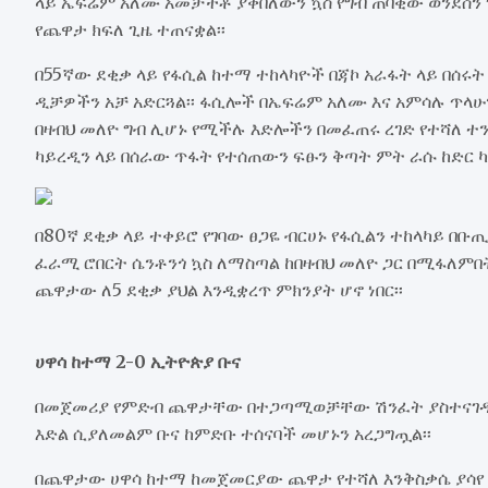
ላይ ኤፍሬም አለሙ አመቻችቶ ያቀበለውን ኳስ የግብ ጠባቂው ወንደሰን
የጨዋታ ክፍለ ጊዜ ተጠናቋል፡፡
በ55ኛው ደቂቃ ላይ የፋሲል ከተማ ተከላካዮች በጃኮ አራፋት ላይ በሰሩ
ዲቻዎችን አቻ አድርጓል፡፡ ፋሲሎች በኤፍሬም አለሙ እና አምሳሉ ጥላሁ
በዛብህ መለዮ ግብ ሊሆኑ የሚችሉ እድሎችን በመፈጠሩ ረገድ የተሻለ ተን
ካይረዲን ላይ በሰራው ጥፋት የተሰጠውን ፍፁን ቅጣት ምት ራሱ ከድር 
በ80ኛ ደቂቃ ላይ ተቀይሮ የገባው ፀጋዬ ብርሀኑ የፋሲልን ተከላካይ በ
ፈራሚ ሮበርት ሴንቶንጎ ኳስ ለማስጣል ከበዛብህ መለዮ ጋር በሚፋለምበት
ጨዋታው ለ5 ደቂቃ ያህል እንዲቋረጥ ምክንያት ሆኖ ነበር፡፡
ሀዋሳ ከተማ 2-0 ኢትዮጵያ ቡና
በመጀመሪያ የምድብ ጨዋታቸው በተጋጣሚወቻቸው ሽንፈት ያስተናገዱት 
እድል ሲያለመልም ቡና ከምድቡ ተሰናባች መሆኑን አረጋግጧል፡፡
በጨዋታው ሀዋሳ ከተማ ከመጀመርያው ጨዋታ የተሻለ እንቅስቃሴ ያሳየ ሲ