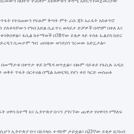
 ገረመውን ስህተት ተጠቅም አፄወዎቹን ቀዳሚ አድርጎ የመጀመሪያው
ት ጥፋት የተሰጠውን የፍፁም ቅጣት ምት ራሱ ጃኮ አራፋት አስቆጥሮ
ን ያለቀላቸውን የግብ እድል ሲፈጥሩ ወላይታ ድቻዎች በዳግም በቀለ እና
ቀሳቅሰዋል፡፡ ፋሲል ከተማወች በ78ኛው ደቂቃ ላይ ተስፉ ኤልያስ ከድር
ካይረዲን ቢመታም ግብ ጠባቂው ወንደሰን ገረመው አድኗታል፡፡
ቡጢ በመማታቱ በቀጥታ ቀይ ከሜዳ ወጥቷል፡፡ ብዙም ሳይቆይ የፋሲሉ አዲስ
 ወቅት ጥፋት ሰርተሀል በሚል አወዛጋቢ የሆነ ቀይ ካርድ መሰጠቱ
ሀዋሳ ከተማ እና ኢትዮጵያ ቡናን ያገናኘው ጨዋታ የሀዋሳን የማለፍ
ሆን ኢትዮጵያ ቡና በአንጻሱ ተዳክሞ ታይቷል፡፡ በ23ኛው ደቂቃ ፀጋአብ