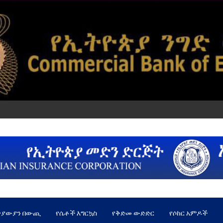
ጵያውያን በውጪ
የሴቶች እግርኳስ
የቅድመ ውድድር
የሶከር አምዶች