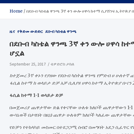
Home
​በደቡብ ካስቴል ዋንጫ 3ኛ ቀን ውሎ ሀዋሳ ከተማ ሲያሸንፍ ኢትዮጵያ 
ዜና
የቅድመ ውድድር
ደቡብ ካስቴል ዋንጫ
​በደቡብ ካስቴል ዋንጫ 3ኛ ቀን ውሎ ሀዋሳ ከ
ሆኗል
September 25, 2017
ቴዎድሮስ ታከለ
ከተጀመረ 3ኛ ቀኑን የያዘው የደቡብ ካስትል ዋንጫ የምድብ ሀ ሁለተኛ
ፋሲል ከተማ ከ ወላይታ ድቻ አቻ ሲለያዩ ሀዋሳ ከተማ ኢትዮጵያ ቡናን 
ፋሲል ከተማ 1-1 ወላይታ ድቻ
በመጀመሪያ ጨዋታቸው ድል የቀናቸው ሁለቱ ክለቦች ጨዋታቸውን 1-1 አጠ
ውሳኔወች በታየበት በዚህ ጨዋታ ሁለቱም ክለቦች ካለፈው ጨዋታቸው 
የድቻን የተከላካይ መስመር በተደጋጋሚ ሰብሮ በመግባት አደጋ ሲፈጥር የ