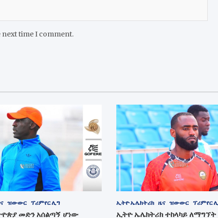
e next time I comment.
ና
ዝውውር
ፕሪምየር ሊግ
ኢትዮ ኤሌክትሪክ
ዜና
ዝውውር
ፕሪምየር 
ትዮጵያ መድን አሰልጣኝ ሆነው
ኢትዮ ኤሌክትሪክ ተከላካይ ለማግኘት