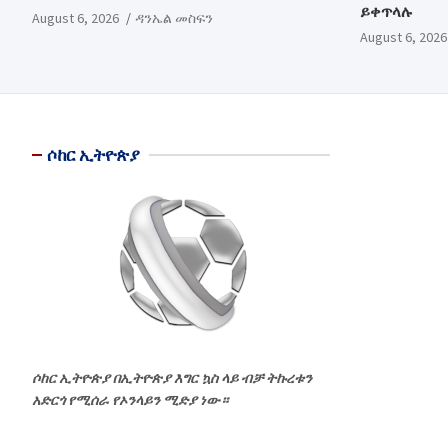
ይቀጥላሉ
August 6, 2026
ዳንኤል መስፍን
August 6, 2026
ሶከር ኢትዮጵያ
ሶከር ኢትዮጵያ በኢትዮጵያ እግር ኳስ ላይ ብቻ ትኩረቱን
አድርጎ የሚሰራ የኦንላይን ሚድያ ነው።