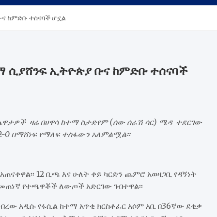
ቡና ከምድቡ ተሰናባች ሆኗል
ተማ ሲያሸንፍ ኢትዮጵያ ቡና ከምድቡ ተሰናባች
 ጨዋታዎች ዛሬ በሀዋሳ ከተማ ስታድየም (ሰው ሰራሽ ሳር) ሜዳ ተደርገው
2-0 በማሸነፍ የማለፍ ተስፋውን አለምልሟል፡፡
ናቀዋል፡፡ 12 ቢጫ እና ሁለት ቀይ ካርድን ጨምሮ አወዛጋቢ የዳኝነት
መጠነኛ የተጫዋቾች ለውጦች አድርገው ገብተዋል፡፡
ነበረው አዲሱ የፋሲል ከተማ አጥቂ ክርስቶፈር አሶም አቢ በ36ኛው ደቂቃ