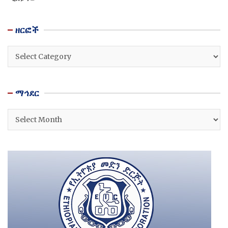
ዘርፎች
ዘርፎች
ማኅደር
ማኅደር