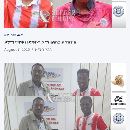
ዜና
ዝውውር
ቻምፕዮኖቹ ቡድናቸውን ማጠናከር ቀጥለዋል
August 7, 2026
ቶማስ ቦጋለ