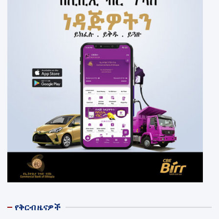
የቅርብ ዜናዎች