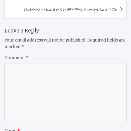
​የኢትዮዽያ ብሔራዊ ቡድን በቻን ማጣርያ መሳተፍ አጠራጥሯል
Leave a Reply
Your email address will not be published.
Required fields are
marked
*
Comment
*
Name
*