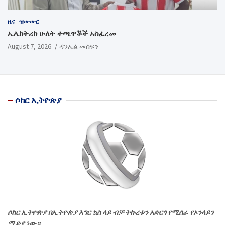
ዜና
ዝውውር
ኤሌክትሪክ ሁለት ተጫዋቾች አስፈረመ
August 7, 2026
ዳንኤል መስፍን
ሶከር ኢትዮጵያ
ሶከር ኢትዮጵያ በኢትዮጵያ እግር ኳስ ላይ ብቻ ትኩረቱን አድርጎ የሚሰራ የኦንላይን
ሚድያ ነው።