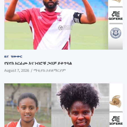
ዜና
ዝውውር
የሄኖክ አርፊጮ እና ነብሮቹ ጋብቻ ይቀጥላል
August 7, 2026
ማቲያስ ኃይለማርያም