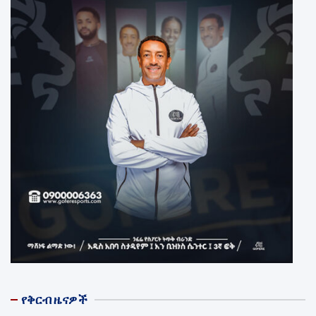
የቅርብ ዜናዎች