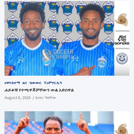
ሀዋሳ ከተማ
ዜና
ዝውውር
ፕሪምየር ሊግ
ሐይቆቹ የተጫዋቾቻቸውን ውል አድሰዋል
August 8, 2026
ክብሩ ግዛቸው