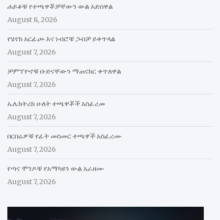
ሐይቆቹ የተጫዋቾቻቸውን ውል አድሰዋል
August 8, 2026
የሄኖክ አርፊጮ እና ነብሮቹ ጋብቻ ይቀጥላል
August 7, 2026
ቻምፕዮኖቹ ቡድናቸውን ማጠናከር ቀጥለዋል
August 7, 2026
ኤሌክትሪክ ሁለት ተጫዋቾች አስፈረመ
August 7, 2026
በርበሬዎቹ የፊት መስመር ተጫዋች አስፈረሙ
August 7, 2026
የጣና ሞገዶቹ የአማካዩን ውል አራዘሙ
August 7, 2026