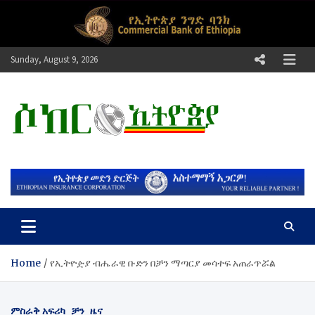
Skip
to
content
Sunday, August 9, 2026
ሶከር ኢትዮጵያ
የኢትዮጵያ እግርኳስ ድምፅ !
Home
​የኢትዮዽያ ብሔራዊ ቡድን በቻን ማጣርያ መሳተፍ አጠራጥሯል
ምስራቅ አፍሪካ
ቻን
ዜና