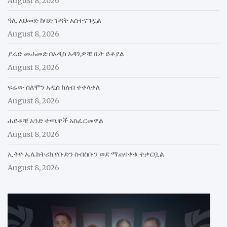
August 8, 2026
ዓሊ አህመድ ከባድ ጉዳት አስተናግዷል
August 8, 2026
ያሬድ መሐመድ በአዲስ አዳጊዎቹ ቤት ይቆያል
August 8, 2026
ፍሬው ሰለሞን አዲስ ክለብ ተቀላቀለ
August 8, 2026
ሐይቆቹ አንድ ተጫዋች አስፈርመዋል
August 8, 2026
ኢትዮ ኤሌክትሪክ የቡድን ስብስቡን ወደ ማጠናቀቁ ተቃርቧል
August 8, 2026