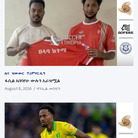
ዜና
ዝውውር
ፕሪምየር ሊግ
ፋሲል አበባየሁ ውሉን አራዝሟል
August 8, 2026
ዳንኤል መስፍን