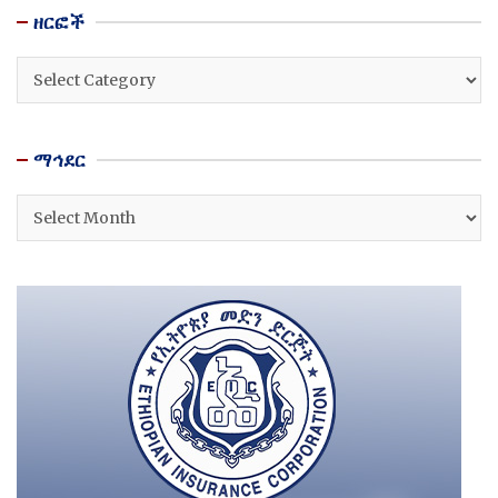
ዘርፎች
ዘርፎች
ማኅደር
ማኅደር