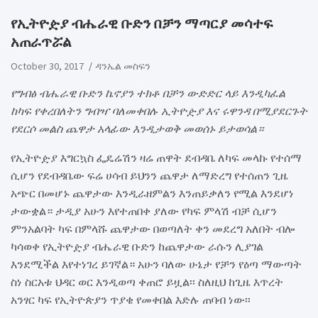
​የኢትዮዽያ ብሔራዊ ቡድን በቻን ማጣርያ መሳተፍ
አጠራጥሯል
October 30, 2017
ዳንኤል መስፍን
የግብፅ ብሔራዊ ቡድን ኬኖያን ተክቶ በቻን ውድድር ላይ እንዲካፈል
ከካፍ የቀረበለትን ግብዣ ባለመቀበሉ ኢትዮዽያ እና ሩዋንዳ በሚያደርጉት
የደርሶ መልስ ጨዋታ አላፊው እንዲታወቅ መወሰኑ ይታወሳል።
የኢትዮዽያ እግርኳስ ፌዴሬሽን ዛሬ ጠዋት ደብዳቤ ለካፍ መላኩ የተሰማ
ሲሆን የደብዳቤው ፍሬ ሀሳብ ይህንን ጨዋታ ለማድረግ የተሰጠን ጊዜ
አጭር በመሆኑ ጨዋታው እንዲራዘምልን እንጠይቃለን የሚል እንደሆነ
ታውቋል። ታዲያ አሁን እየተጠበቀ ያለው የካፍ ምላሽ ብቻ ሲሆን
ምንአልባት ካፍ በምላሹ ጨዋታው በወጣለት ቀን መደረግ አለበት ብሎ
ካሳወቀ የኢትዮዽያ ብሔራዊ ቡድን ከጨዋታው ራሱን ሊያገል
እንደሚችል እየተነገረ ይገኛል። አሁን ባለው ሁኔታ የቻን የዕጣ ማውጣት
ስነ ስርአቱ ህዳር ወር እንዲወጣ ቀጠሮ ይዟል፡፡ ስለዚህ ከጊዜ እጥረት
አንፃር ካፍ የኢትዮጵያን ጥያቄ የመቀበል እድሉ ጠባብ ነው፡፡