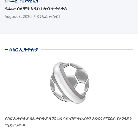
ዝውውር
ፕሪምየር ሊግ
ፍሬው ሰለሞን አዲስ ክለብ ተቀላቀለ
August 8, 2026
ዳንኤል መስፍን
ሶከር ኢትዮጵያ
ሶከር ኢትዮጵያ በኢትዮጵያ እግር ኳስ ላይ ብቻ ትኩረቱን አድርጎ የሚሰራ የኦንላይን
ሚድያ ነው።