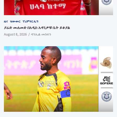
ዜና
ዝውውር
ፕሪምየር ሊግ
ያሬድ መሐመድ በአዲስ አዳጊዎቹ ቤት ይቆያል
August 8, 2026
ዳንኤል መስፍን