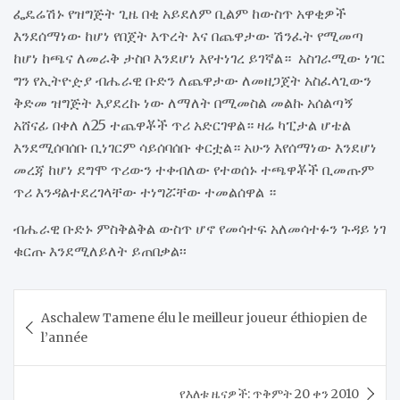
ፌዴሬሽኑ የዝግጅት ጊዜ በቂ አይደለም ቢልም ከውስጥ አዋቂዎች
እንደሰማነው ከሆነ የበጀት እጥረት እና በጨዋታው ሽንፈት የሚመጣ
ከሆነ ከጫና ለመራቅ ታስቦ እንደሆነ እየተነገረ ይገኛል። አስገራሚው ነገር
ግን የኢትዮዽያ ብሔራዊ ቡድን ለጨዋታው ለመዘጋጀት አስፈላጊውን
ቅድመ ዝግጅት እያደረኩ ነው ለማለት በሚመስል መልኩ አሰልጣኝ
አሸናፊ በቀለ ለ25 ተጨዋቾች ጥሪ አድርገዋል። ዛሬ ካፒታል ሆቴል
እንደሚሰባሰቡ ቢነገርም ሳይሰባሰቡ ቀርቷል። አሁን እየሰማነው እንደሆነ
መረጃ ከሆነ ደግሞ ጥሪውን ተቀብለው የተወሰኑ ተጫዋቾች ቢመጡም
ጥሪ እንዳልተደረገላቸው ተነግሯቸው ተመልሰዋል ።
ብሔራዊ ቡድኑ ምስቅልቅል ውስጥ ሆኖ የመሳተፍ አለመሳተፉን ጉዳይ ነገ
ቁርጡ እንደሚለይለት ይጠበቃል፡፡
Post
​Aschalew Tamene élu le meilleur joueur éthiopien de
navigation
l’année
የእለቱ ዜናዎች: ጥቅምት 20 ቀን 2010