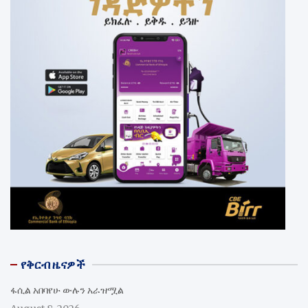
የቅርብ ዜናዎች
ፋሲል አበባየሁ ውሉን አራዝሟል