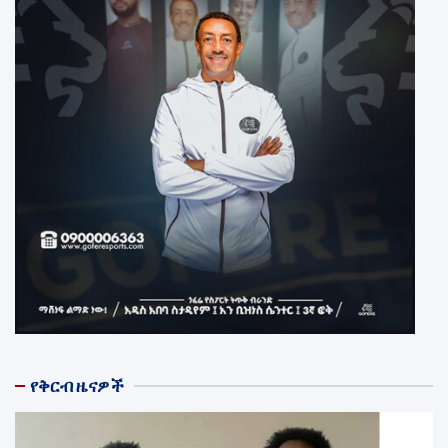
የቅርብ ዜናዎች