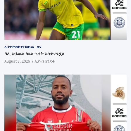
ኢትዮጵያውያን በውጪ
ዜና
ዓሊ አህመድ ከባድ ጉዳት አስተናግዷል
August 8, 2026
ኢዮብ ሰንደቁ