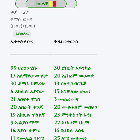
ካርዶች
Y
R
90′
27′
ቶማስ
ፎፋና
(ቢጫ)
(ቢጫ)
አሰላለፍ
ኢትዮጵያ ቡና
ቅዱስ ጊዮርጊስ
99 ሀሪሰን ሄሱ
30 ሮበርት ኦዶንካራ
17 አለማየሁ ሙለታ
20 አ/ከሪም መሀመድ
30 ቶማስ ስምረቱ
13 ሳላዲን ባርጌቾ
4 አክሊሉ አያናው
15 አስቻለው ታመነ
21 አስናቀ ሞገስ
3 መሐሪ መና
20 አስራት ቱንጆ
20 ሙሉአለም መስፍን
19 አክሊሉ ዋለልኝ
23 ምንተስኖት አዳነ
9 ኤልያስ ማሞ
27 አ/ከሪም ኒኪማ
14 እያሱ ታምሩ
16 በኃይሉ አሰፋ
11 ሳሙኤል ሳኑሚ
25 አሜ መሀመድ