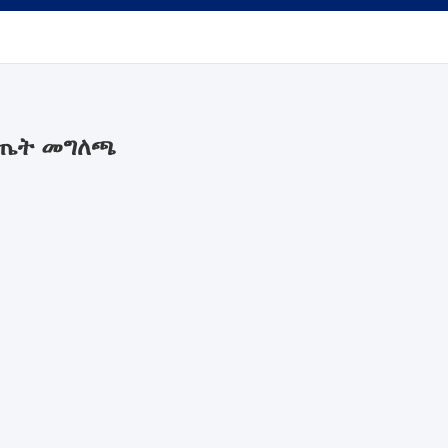
ውጤት መግለጫ