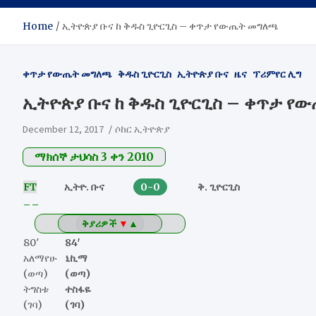
Home
ኢትዮጵያ ቡና ከ ቅዱስ ጊዮርጊስ – ቀጥታ የውጤት መግለጫ
ቀጥታ የውጤት መግለጫ
ቅዱስ ጊዮርጊስ
ኢትዮጵያ ቡና
ዜና
ፕሪምየር ሊግ
ኢትዮጵያ ቡና ከ ቅዱስ ጊዮርጊስ – ቀጥታ የ
December 12, 2017
ሶከር ኢትዮጵያ
ማክሰኞ ታህሳስ 3 ቀን 2010
FT
ኢትዮ. ቡና
0-0
ቅ. ጊዮርጊስ
–
–
ቅያሪዎች
▼
▲
80′
84′
አለማየሁ
ኒኪማ
(ወጣ)
(ወጣ)
ትግስቱ
ተስፋዬ
(ገባ)
(ገባ)