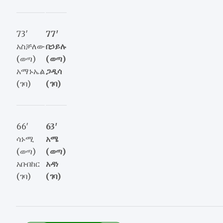
73′
77′
አስቻለው
በኃይሉ
(ወጣ)
(ወጣ)
አማኑኤል
ጋዲሳ
(ገባ)
(ገባ)
66′
63′
ሳኑሚ
አሜ
(ወጣ)
(ወጣ)
አቡበከር
አዳነ
(ገባ)
(ገባ)