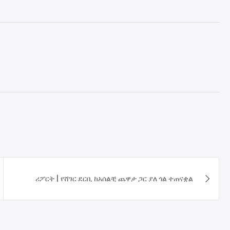
​ሪፖርት | የሸገር ደርቢ ከአሰልቺ ጨዋታ ጋር ያለ ጎል ተጠናቋል