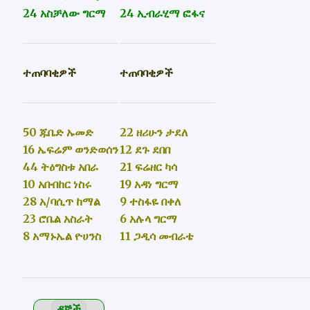
24 አስቻለው ግርማ
24 ኢብራሂማ ፎፋና
ተጠባባቂዎች
ተጠባባቂዎች
50 ጁቤድ ኡመድ
22 ዘሪሁን ታደለ
16 ኤፍሬም ወንድወሰን
12 ደጉ ደበበ
44 ትዕግስቱ አበራ
21 ፍሬዘር ካሳ
10 አቡበከር ነስሩ
19 አዳነ ግርማ
28 አ/ባሲጥ ከማል
9 ተስፋዬ በቀለ
23 ሮቤል አስራት
6 አሉላ ግርማ
8 አማኑኤል ዮሀንስ
11 ጋዲሳ መብራቴ
ዳኞች