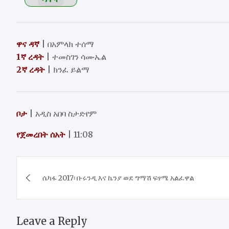
ዋና ዳኛ
| በአምላክ ተሰማ
1ኛ ረዳት
| ተመስገን ሳሙኤል
2ኛ ረዳት
| ክንፈ ይልማ
ቦታ
| አዲስ አበባ ስታድየም
የጀመረበት ሰአት
| 11:08
Post
​ሴካፋ 2017፡ ቡሩንዲ እና ኬንያ ወደ ግማሽ ፍፃሜ አልፈዋል
navigation
Leave a Reply