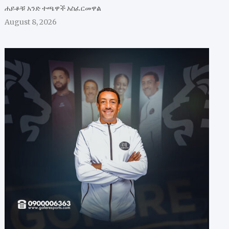
ሐይቆቹ አንድ ተጫዋች አስፈርመዋል
August 8, 2026