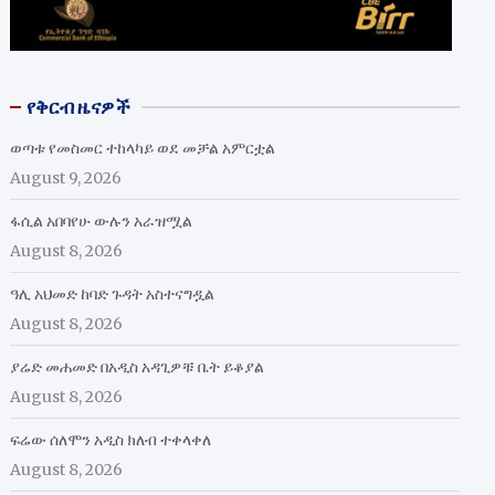
የቅርብ ዜናዎች
ወጣቱ የመስመር ተከላካይ ወደ መቻል አምርቷል
August 9, 2026
ፋሲል አበባየሁ ውሉን አራዝሟል
August 8, 2026
ዓሊ አህመድ ከባድ ጉዳት አስተናግዷል
August 8, 2026
ያሬድ መሐመድ በአዲስ አዳጊዎቹ ቤት ይቆያል
August 8, 2026
ፍሬው ሰለሞን አዲስ ክለብ ተቀላቀለ
August 8, 2026