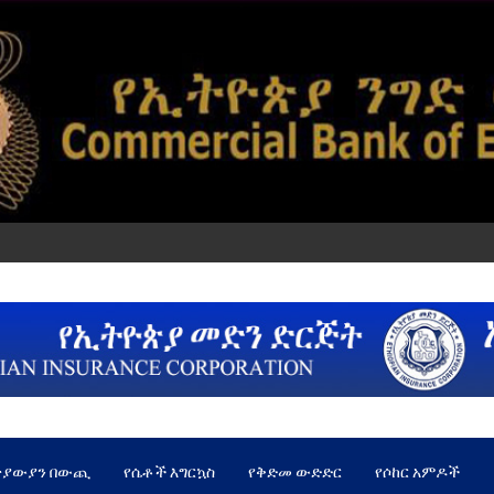
ጵያውያን በውጪ
የሴቶች እግርኳስ
የቅድመ ውድድር
የሶከር አምዶች