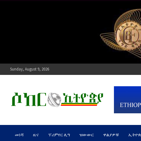
Skip
to
content
Sunday, August 9, 2026
ሶከር ኢትዮጵያ
የኢትዮጵያ እግርኳስ ድምፅ !
መነሻ
ዜና
ፕሪምየር ሊግ
ዝውውር
ዋልያዎቹ
ኢትዮ