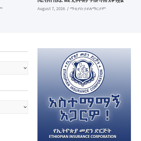
ሶፎንያስ ሰይፈ ወደ ኢትዮጵያ ንግድ ባንክ አቅንቷል
ም
August 7, 2026
ማቲያስ ኃይለማርያም