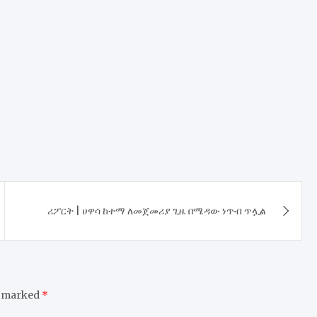
ሪፖርት | ሀዋሳ ከተማ ለመጀመሪያ ጊዜ በሜዳው ነጥብ ጥሏል
e marked
*