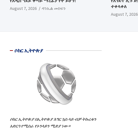
የአዲስ ግደይ ቀጣይ ማረፊያ የት ይሆን?
የአንደኛ ሊጉ 
ተቀላቀለ
August 7, 2026
ዳንኤል መስፍን
August 7, 2026
ሶከር ኢትዮጵያ
ሶከር ኢትዮጵያ በኢትዮጵያ እግር ኳስ ላይ ብቻ ትኩረቱን
አድርጎ የሚሰራ የኦንላይን ሚድያ ነው።