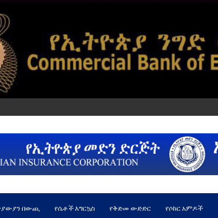
ጵያውያን በውጪ
የሴቶች እግርኳስ
የቅድመ ውድድር
የሶከር አምዶች