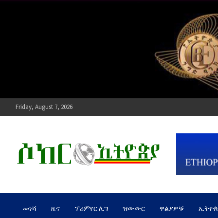
Skip
to
content
Friday, August 7, 2026
ሶከር ኢትዮጵያ
የኢትዮጵያ እግርኳስ ድምፅ !
መነሻ
ዜና
ፕሪምየር ሊግ
ዝውውር
ዋልያዎቹ
ኢትዮ