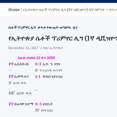
Home
የኢትዮጵያ ሴቶች ፕሪምየር ሊግ (1ኛ ዲቪዝዮን) 4ኛ ሳምንት – ቀ
ሴቶች ፕሪምየር ሊግ
ቀጥታ የውጤት መግለጫ
ዜና
የኢትዮጵያ ሴቶች ፕሪምየር ሊግ (1ኛ ዲቪዝዮ
December 31, 2017
ሶከር ኢትዮጵያ
እሁድ ታህሳስ 22 ቀን 2010
FT
ኤሌክትሪክ
0-1
ኢት. ን. ባንክ
–
8′ ጥሩአንቺ መንገሻ
FT
ሲዳማ ቡና
2-1
ቅዱስ ጊዮርጊስ
8′ ፀኃይ ዱላ
–
68′ ፀኃይ ዱላ
FT
ድሬዳዋ ከተማ
0-3
ደደቢት
19′ ሎዛ አበራ