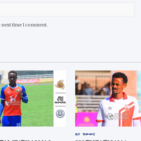
e next time I comment.
ዜና
ዝውውር