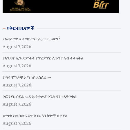
የቅርብ ዜናዎች
የአዲስ ግደይ ቀጣይ ማረፊያ የት ይሆን?
August 7, 2026
የአንደኛ ሊጉ ድምቀት የፕሪምየር ሊጉን ክለብ ተቀላቀለ
August 7, 2026
የጣና ሞገዶቹ አማካይ አስፈረሙ
August 7, 2026
ሶፎንያስ ሰይፈ ወደ ኢትዮጵያ ንግድ ባንክ አቅንቷል
August 7, 2026
ወጣቱ የመስመር አጥቂ በሀላባ ከተማ ይቆያል
August 7, 2026