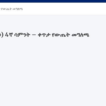
ጥታ የውጤት መግለጫ
ን) 4ኛ ሳምንት – ቀጥታ የውጤት መግለጫ