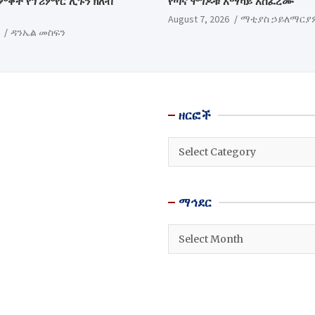
ድምቀት የፕሪምየር ሊጉን ክለብ
የጣና ሞገዶቹ አማካይ አስፈረሙ
August 7, 2026
ማቲያስ ኃይለማርያ
ዳንኤል መስፍን
ዘርፎች
ዘርፎች
ማኅደር
ማኅደር