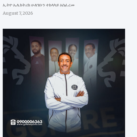
ኢትዮ ኤሌክትሪክ ሁለገቡን ተከላካይ አስፈረመ
August 7, 2026