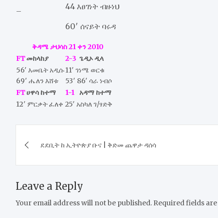
44 እፀገነት ብዙነህ
–
60′ ሰናይት ባሩዳ
ቅዳሜ ታህሳስ 21 ቀን 2010
FT
መከላከያ
2-3
ጌዲኦ ዲላ
56′ እመቤት አዲሱ
11′ ገነሜ ወርቁ
69′ ሔለን እሸቱ
53′ 86′ ሳራ ነብሶ
FT
ሀዋሳ ከተማ
1-1
አዳማ ከተማ
12′ ምርቃት ፈለቀ
25′ አስካለ ገ/ፃድቅ
Post
ደደቢት ከ ኢትዮጵያ ቡና | ቅድመ ጨዋታ ዳሰሳ
navigation
Leave a Reply
Your email address will not be published.
Required fields ar