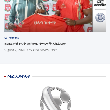
ዜና
ዝውውር
በርበሬዎቹ የፊት መስመር ተጫዋች አስፈረሙ
August 7, 2026
ማቲያስ ኃይለማርያም
ሶከር ኢትዮጵያ