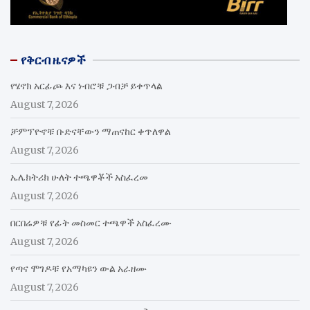
የቅርብ ዜናዎች
የሄኖክ አርፊጮ እና ነብሮቹ ጋብቻ ይቀጥላል
August 7, 2026
ቻምፕዮኖቹ ቡድናቸውን ማጠናከር ቀጥለዋል
August 7, 2026
ኤሌክትሪክ ሁለት ተጫዋቾች አስፈረመ
August 7, 2026
በርበሬዎቹ የፊት መስመር ተጫዋች አስፈረሙ
August 7, 2026
የጣና ሞገዶቹ የአማካዩን ውል አራዘሙ
August 7, 2026