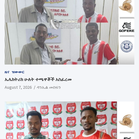
ዜና
ዝውውር
ኤሌክትሪክ ሁለት ተጫዋቾች አስፈረመ
August 7, 2026
ዳንኤል መስፍን