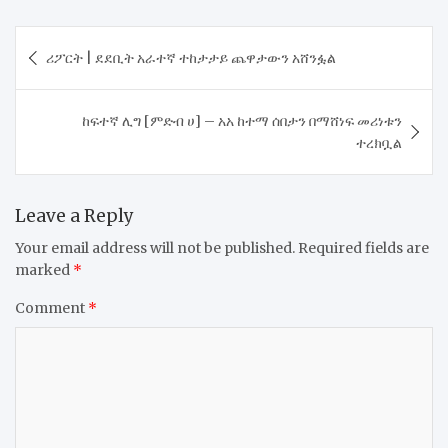
Post
​ሪፖርት | ደደቢት አራተኛ ተከታታይ ጨዋታውን አሸንፏል
navigation
​ከፍተኛ ሊግ [ምድብ ሀ] – አአ ከተማ ሰበታን በማሸነፍ መሪነቱን
ተረክቧል
Leave a Reply
Your email address will not be published.
Required fields are
marked
*
Comment
*