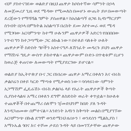
ብቻ ያስተናገደው ወልድያ በዚህ ጨዋታ ከሶስተኛው ሳምንት በኃላ
ለመጀመሪያ ጊዜ ወደ ሜዳው የሚመለስ በመሆኑ ውጤት ይዞ በመውጣት
ደረጃውን የማሻሻል ግምት ያሰጠዋል። ከአሰልጣኝ ፀጋዬ ኪዳነማርያም
ስንብት በኃላ በምክትል አሰልጣኙ በረከት ደሙ እየተመራ ወደ ሜዳ
የሚገባው አርባምንጭ ከተማ ሁሉንም ጨዋታዎች አድርጎ የሰበሰበው
ነጥብ ግን ከተጋጣሚው ጋር ዕኩል ነው። በተለይ ባለፉት ሁለት
ጨዋታዎች ስድስት ግቦችን አስተናግዶ ለሽንፈት መዳረጉ ይህን ጨዋታ
የማሸነፍ ግዴታ ውስጥ ይከተዋል። ጨዋታውም ቡድኑ በጥቂቱም ቢሆን
ከወራጅ ቀጠናው ለመውጣት የሚያደርገው ይሆናል።
ወልድያ ከኢትዮጵያ ቡና ጋር በነበረው ጨዋታ አማረ በቀለን እና ብሩክ
ቃልቦሬን በቀይ ካርድ ማጣቱ የሚታወስ ነው። ባሳላፍነው ሳምንት
አጋማሽም ፌዴሬሽኑ ብሩክ ቃልቦሬ ላይ የአራት ጨዋታዎች ቅጣት
ሲያስተላልፍ አማረ በቀለን ደግሞ ለስድስት ወራት ቀጥቷል። ከሁለቱ
ተጨዋቾች በተጨማሪ ሰለሞን ገ/መድህንም ከበድ ያለ ጉዳት
እንዳጋጠመው ሰምተናል። አንድነት አዳነን ከቅጣት መልስ በሚያገኘው
አርባምንጭ በኩል ደግሞ ወንድሜነህ ዘሪሁን ፣ ወንደሰን ሚልኪያስ ፣
አማኑኤል ጎበና እና ተሾመ ታደሰ ጉዳት ላይ በመገኘታቸው ጨዋታው