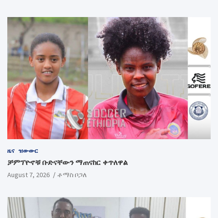
ዜና
ዝውውር
ቻምፕዮኖቹ ቡድናቸውን ማጠናከር ቀጥለዋል
August 7, 2026
ቶማስ ቦጋለ