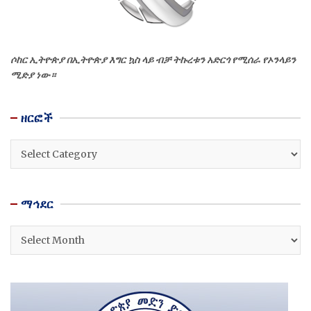
ሶከር ኢትዮጵያ በኢትዮጵያ እግር ኳስ ላይ ብቻ ትኩረቱን አድርጎ የሚሰራ የኦንላይን
ሚድያ ነው።
ዘርፎች
ዘርፎች
ማኅደር
ማኅደር