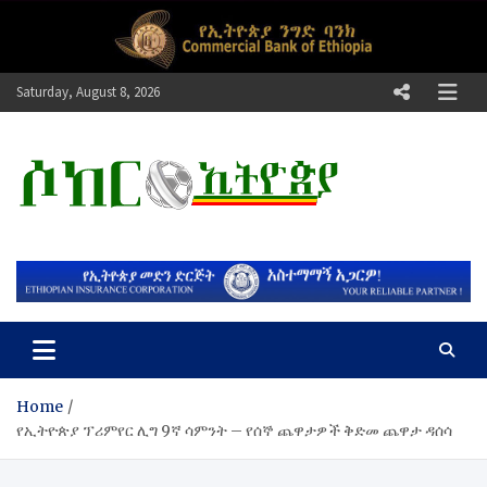
Skip
to
content
Saturday, August 8, 2026
ሶከር ኢትዮጵያ
የኢትዮጵያ እግርኳስ ድምፅ !
Home
የኢትዮጵያ ፕሪምየር ሊግ 9ኛ ሳምንት – የሰኞ ጨዋታዎች ቅድመ ጨዋታ ዳሰሳ