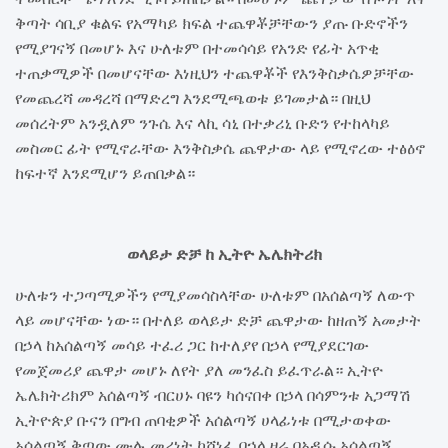
ቅጣት ሳቢያ ቁልፍ የአማካይ ክፍል ተጨዋቾቻቸውን ያጡ ቡድኖችን
የሚያገናኝ በመሆኑ እና ሁለቱም በተመሳሳይ የአንድ የፊት አጥቂ
ተጠቃሚዎች በመሆናቸው እነዚህን ተጨዋቾች የእንቅስቃሴዎቻቸው
የመጨረሻ መዳረሻ በማድረግ እንደሚጫወቱ ይገመታል። በዚህ
መሰረትም አንዷለም ንጉሴ እና ላኪ ሳኒ በተቃሪኒ ቡድን የተከላካይ
መስመር ፊት የሚኖራቸው እንቅስቃሴ ጨዋታው ላይ የሚኖረው ተፅዕኖ
ከፍተኛ እንደሚሆን ይጠበቃል።
ወላይታ ድቻ ከ ኢትዮ ኤሌክትሪክ
ሁለቱን ተጋጣሚዎችን የሚያመሳስላቸው ሁለቱም በአሰልጣኝ ለውጥ
ላይ መሆናቸው ነው። በተለይ ወላይታ ድቻ ጨዋታው ከዘጠኝ አመታት
በኃላ ከአሰልጣኝ መሳይ ተፈሪ ጋር ከተለያየ በኃላ የሚያደርገው
የመጀመሪያ ጨዋታ መሆኑ ለየት ያለ መንፈስ ይፈጥራል። ኢትዮ
ኤሌክትሪክም አሰልጣኝ ብርሀኑ ባዩን ካሰናበቀ በኃላ በሳምንቱ አጋማሽ
ኢትዮጵያ ቡናን በግብ ጠባቂዎች አሰልጣኝ ሀላፊነቱ በሚታወቀው
አሰልጣኝ ቅጣው ሙሉ መሪነት ካሸነፈ በኃላ ዛሬ በአዲሱ አሰልጣኝ