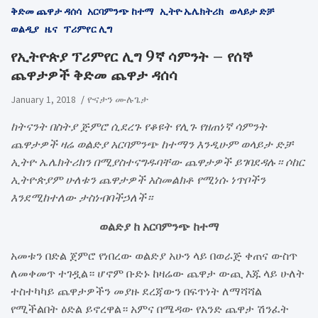
ቅድመ ጨዋታ ዳሰሳ
አርባምንጭ ከተማ
ኢትዮ ኤሌክትሪክ
ወላይታ ድቻ
ወልዲያ
ዜና
ፕሪምየር ሊግ
የኢትዮጵያ ፕሪምየር ሊግ 9ኛ ሳምንት – የሰኞ
ጨዋታዎች ቅድመ ጨዋታ ዳሰሳ
January 1, 2018
ዮናታን ሙሉጌታ
ከትናንት በስትያ ጅምሮ ሲደረጉ የቆዩት የሊጉ የዘጠነኛ ሳምንት
ጨዋታዎች ዛሬ ወልድያ አርባምንጭ ከተማን እንዲሁም ወላይታ ድቻ
ኢትዮ ኤሌክትሪክን በሚያስተናግዱባቸው ጨዋታዎች ይገባደዳሉ። ሶከር
ኢትዮጵያም ሁለቱን ጨዋታዎች አስመልክቶ የሚነሱ ነጥቦችን
እንደሚከተለው ታስነብባችኃለች።
ወልድያ ከ አርባምንጭ ከተማ
አመቱን በድል ጀምሮ የነበረው ወልድያ አሁን ላይ በወራጅ ቀጠና ውስጥ
ለመቀመጥ ተገዷል። ሆኖም ቡድኑ ከዛሬው ጨዋታ ውጪ እጁ ላይ ሁለት
ተስተካካይ ጨዋታዎችን መያዙ ደረጃውን በፍጥነት ለማሻሻል
የሚችልበት ዕድል ይኖረዋል። አምና በሜዳው የአንድ ጨዋታ ሽንፈት