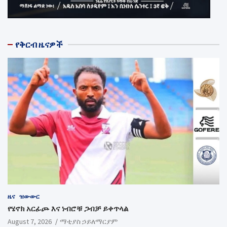
የቅርብ ዜናዎች
ዜና
ዝውውር
የሄኖክ አርፊጮ እና ነብሮቹ ጋብቻ ይቀጥላል
August 7, 2026
ማቲያስ ኃይለማርያም