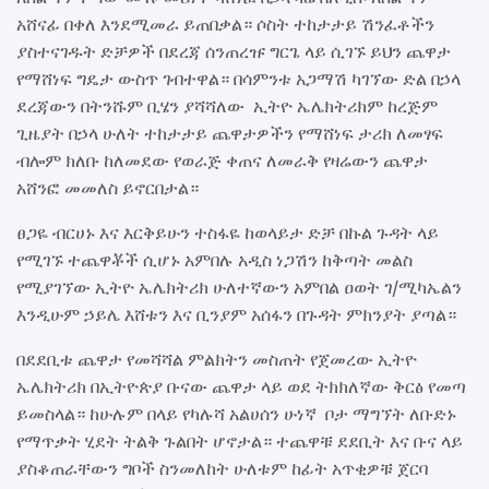
አሸናፊ በቀለ እንደሚመራ ይጠበቃል። ሶስት ተከታታይ ሽንፈቶችን
ያስተናገዱት ድቻዎች በደረጃ ሰንጠረዡ ግርጌ ላይ ሲገኙ ይህን ጨዋታ
የማሸነፍ ግዴታ ውስጥ ገብተዋል። በሳምንቱ አጋማሽ ካገኘው ድል በኃላ
ደረጃውን በትንሹም ቢሄን ያሻሻለው ኢትዮ ኤሌክትሪክም ከረጅም
ጊዜያት በኃላ ሁለት ተከታታይ ጨዋታዎችን የማሸነፍ ታሪክ ለመፃፍ
ብሎም ክለቡ ከለመደው የወራጅ ቀጠና ለመራቅ የዛሬውን ጨዋታ
አሸንፎ መመለስ ይኖርበታል።
ፀጋዬ ብርሀኑ እና እርቅይሁን ተስፋዬ ከወላይታ ድቻ በኩል ጉዳት ላይ
የሚገኙ ተጨዋቾች ሲሆኑ አምበሉ አዲስ ነጋሽን ከቅጣት መልስ
የሚያገኘው ኢትዮ ኤሌክትሪክ ሁለተኛውን አምበል ዐወት ገ/ሚካኤልን
እንዲሁም ኃይሌ እሸቱን እና ቢንያም አሰፋን በጉዳት ምክንያት ያጣል።
በደደቢቱ ጨዋታ የመሻሻል ምልክትን መስጠት የጀመረው ኢትዮ
ኤሌክትሪክ በኢትዮጵያ ቡናው ጨዋታ ላይ ወደ ትክክለኛው ቅርፅ የመጣ
ይመስላል። ከሁሉም በላይ የካሉሻ አልሀሰን ሁነኛ ቦታ ማግኘት ለቡድኑ
የማጥቃት ሂደት ትልቅ ጉልበት ሆኖታል። ተጨዋቹ ደደቢት እና ቡና ላይ
ያስቆጠራቸውን ግቦች ስንመለከት ሁለቱም ከፊት አጥቂዎቹ ጀርባ