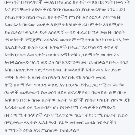
በመነሳት በተከላካዮች መሀል በተፈጠረ ክፍተት መሀል በድንገት በመገኘት
እና ያገኛቸውን ዕድሎች በአግባቡ በመጨረስ ያስቆጠራቸው ነበሩ። ይህ
የተጨዋቹን ከኳስ ውጪ ክፍተቶችን የማየት እና ዕርጋታ የተሞላበት
አጨራረስ በዛሬው ጨዋታ ለድቻ ተከላካዮች ራስ ምታት እንደሚሆን
ይጠበቃል። ወላይታ ድቻ አሰልጣኝ መሳይ ተፈሪ በሚታወቁበት በሶስት
ተከላካዮች በሚጀምር አሰላለፍ መጠቀም የሚቀጥል ከሆነ ቡድኑ የኢትዮ
ከኤሌክትሪክ ሁለት የፊት አጥቂዎች በተጨማሪ የካሉሻን ቀጥታኛ
እንቅስቃሴን ለመግታት ሁለቱን አማካዮቹን ኃይማኖት ወርቁን እና
አብዱልሰመድ ዓሊን ወደ ኃላ ስቦ እንደሚጫወት ይጠበቃል። በተመሳሳይ
እሳቤ በጨዋታው የድቻ የመስመር ተመላላሾች እሸቱ መና እና ያሬድ
ዳዊት ኢትዮ ኤሌክትሪክ በካሉሻ እና በሔኖክ ካሳሁን መሀል
ከሚጠቀማቸው ጥላሁን ወልዴ እና በሀይሉ ተሻገር ጋር የሚገናኙባቸው
ቦታዎች ጨዋታውን የመወሰን ሀይል ይኖራቸዋል። በወላይታ ድቻ በኩል
እስካሁን ቡድኑ ካስቆጠራቸው አራት ግብምች የሶስቱ ባለቤት የሆነው ጃኮ
አራፋት ወደ ኃላ በመሳብም ሆነ የጎንዮምሽ ሩጫዎችን በማድረግ
በተጋጣሚ ተከላካዮች ላይ የሚፈጥረው ግርታ ተደጋጋሚ ስህተት ሲሰራ
በሚታየው የኢትዮ ኤሌክትሪክ የፊት መስመር መሀል ክፍተቶችን
ለማግኘት ዕድል እንደሚሰጠው ይጠበቃል።