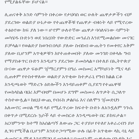
የሚያልፋቸው ይሆናል።
ሊጠናቀቅ አንድ ሳምንት በቀረው የታህሳስ ወር ሁለት ጨዋታዎችን ብቻ
ያደረገው ወልድያ ሁኔታው የተጨዋቾቹ የጨዋታ ብቁነት ላይ የሚኖረው
ተፅዕኖው ከፍ ያለ ነው። ሆኖም ሁለተኛው ጨዋታ ባሳለፍነው ሳምንት
መካሄዱ ቡድኑን ወደ ነበረበት የውድድር መንፈስ እንደሚመልሰው መናገር
ይቻላል። የወልድያ ከወገብ በላይ ያለው ስብስብ ውጤትን የመቀየር አቅም
ያለው ቢሆንም አጥቂዎቹን እየተጠቀመበት ያለው መንገድ በቀላሉ ግብ
የማያስቆጥር ቡድን እንዲሆን ያደረገው ይመስላል። በተለይ በኢትዮጵያ
ቡናው ጨዋታ ፍፁም ገ/ማርያምን በግራ መስመር አማካይነት ሚና ላይ
ሲጠቀም የተስተዋለው ወልድያ አጥቂው ከተቃራኒ የግብ ክልል ርቆ
እንዲጫወት ማድረጉ ዕድሎችን እንዳይጠቀም ሲያደግ የተጨዋቹ
የመከላከል ባህሪ እምብዛም በመሆኑ ደግሞ መስመሩ ለጥቃት ሲጋለጥ
ተስተውሏል። ከዚህ ውጪ የብሩክ ቃልቦሬ እና ሰለሞን ገ/መድህን
አለመኖር መሀል ሜዳ ላይ የሚፈጥረው ክፍተት ቡድኑ ለአንዷለም ንጉሴ
በቀጥታ በሚደርሱ ኳሶች ላይ ተመስርቶ እንዲጫወት በር ይከፍታል።
አርባምንጭ ከተማ ከአሰልጣኝ ለውጡ ጋር ተያይዞ የተለየ አቀራረብን ይዞ
ሊገባ የሚችል ቢሆንም እንደተጋጣሚው ሁሉ በፊት አጥቂው ላኪ ሳኒ ላይ
ተመስርቶ ሜዳ እንደሚገባ ይጠበቃል። በመሆኑም ጨዋታው በጉዳት እና