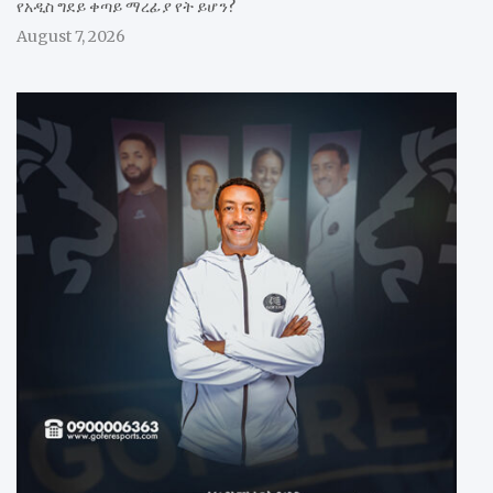
የአዲስ ግደይ ቀጣይ ማረፊያ የት ይሆን?
August 7, 2026