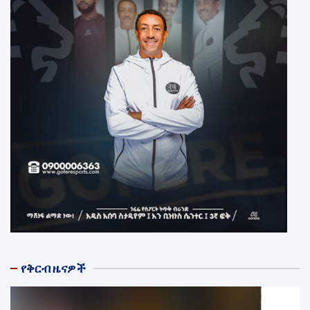
የቅርብ ዜናዎች