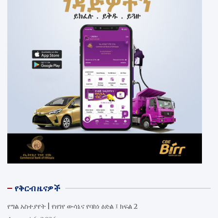
የቅርብ ዜናዎች
የግል አስተያየት | የዘገየ ውሳኔና የባከነ ዕድል ፤ ክፍል 2