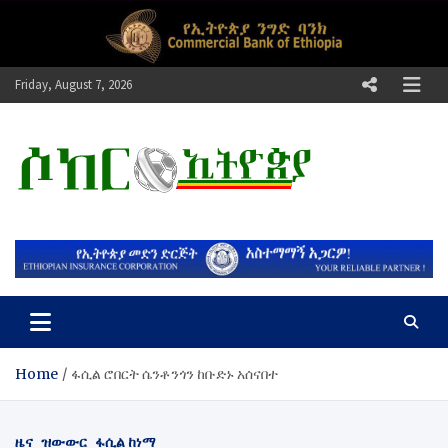
Skip
to
content
Friday, August 7, 2026
ሶከር ኢትዮጵያ
የኢትዮጵያ እግርኳስ ድምፅ !
Home
​ፋሲል ሮበርት ሴንቶንጎን ከቡድኑ አሰናበተ
ዜና
ዝውውር
ፋሲል ከነማ