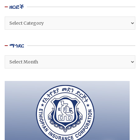
ዘርፎች
ዘርፎች
ማኅደር
ማኅደር