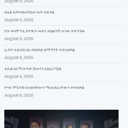
August 6, 2026
አቤል እያዩ በአሳዳጊው ቤት ይቆያል
August 6, 2026
ደጉ ዱባሞ የኢትዮጵያ መድን አሰልጣኝ ሆነው ይቀጥላሉ
August 6, 2026
ኢትዮ ኤሌክትሪክ ተከላካይ ለማግኘት ተቃርበዋል
August 6, 2026
ፋሲል ከነማ ቡጣቃ ሸመናን አስፈርሟል
August 6, 2026
የጣና ሞገዶቹ ስብስባቸውን ማጠናከራቸውን ቀጥለዋል
August 6, 2026