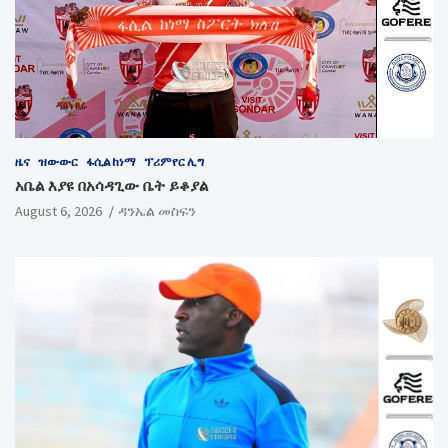
ዜና
ዝውውር
ፋሲል ከነማ
ፕሪምየር ሊግ
አቤል እያዩ በአሳዳጊው ቤት ይቆያል
August 6, 2026
ዳንኤል መስፍን