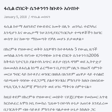
​ፋሲል ሮበርት ሴንቶንጎን ከቡድኑ አሰናበተ
January 5, 2018
ዳንኤል መስፍን
ፋሲል ከተማ ለዘንድሮ የውድድር አመት በሊጉ ጠንካራ ተፎካካሪ
እንዲሆን እና ውጤታማ ጉዞ እንዲያደርግ በርካታ ተጫዋቾችን ከሀገር
ውስጥ እና ከውጭ ማስመጣት የቻለ መሆኑ ይታወቃል።
በክረምቱ የዝውውር ወቅት አፄዎቹን ከተቀላቀሉ 5 የውጪ ዜጎች
መካከል አንዱ የሆነው ዩጋንዳዊው አጥቂ ሮበርት ሴንቶንጎ ከ2006
ከቅዱስ ጊዮርጊስ ያልተሳካ አጭር ቆይታ በኋላ ዳግም ወደ ኢትዮዽያ
በመመለስ ለፋሲል ከነማ ፊርማውን ቢያኖርም በሊጉ የዘጠኝ ሳምንት
መርሀ ግብር ላይ ከተቀያሪ ወንበር በዘለለ በአንድም ጨዋታ ላይ ተሰልፎ
ሳይጫወት ባሳየው ተደጋጋሚ ያልተገባ ባህሪ ምክንያት ክለቡ በወሰደው
የዲሲፒሊን እርምጃ ምክንያት ወደ ሀገሩ ማቅናቱ ሰምተናል።
ከዚህ ቀደም በክረምቱ የዝውውር መስኮት ናይጄርያዊው የመስመር አጥቂ
ክርስቶፈር አሞስ ኦቢ የሙከራ ጊዜውን በተሳካ ሁኔታ አጠናቆ እንደፈረመ
ቢነገርለትም ብዙ ሳይቆይ ምክንያቱ ባልታወቀ ሁኔታ ከክለቡ ጋር