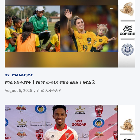
ዜና
የግል አስተያየት
የግል አስተያየት | የዘገየ ውሳኔና የባከነ ዕድል ፤ ክፍል 2
August 6, 2026
ሶከር ኢትዮጵያ