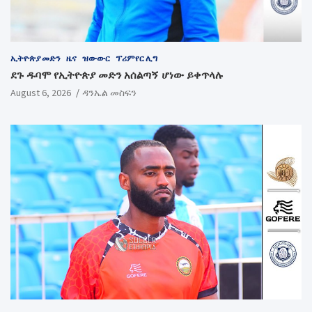
ኢትዮጵያ መድን
ዜና
ዝውውር
ፕሪምየር ሊግ
ደጉ ዱባሞ የኢትዮጵያ መድን አሰልጣኝ ሆነው ይቀጥላሉ
August 6, 2026
ዳንኤል መስፍን