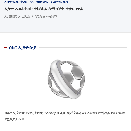
ኢትዮ ኤሌክትሪክ
ዜና
ዝውውር
ፕሪምየር ሊግ
ኢትዮ ኤሌክትሪክ ተከላካይ ለማግኘት ተቃርበዋል
August 6, 2026
ዳንኤል መስፍን
ሶከር ኢትዮጵያ
ሶከር ኢትዮጵያ በኢትዮጵያ እግር ኳስ ላይ ብቻ ትኩረቱን አድርጎ የሚሰራ የኦንላይን
ሚድያ ነው።