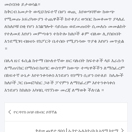
መሰናበቱ ይታወሳል።
ከቅርብ አመታት ወዲህ ከፍተኛ በሆነ ወጪ እየወጣባቸው ከውጭ
የሚመጡ አፍሪካውያን ተጨዋቾች ከተቀያሪ ወንበር ከመቀመጥ ያላለፈ
ለክለቦቹ በቂ የሆነ አገልግሎት ሳይሰጡ ወደመጡበት ሲመለሱ መመልከት
የተለመደ እየሆነ መምጣቱን ተከትሎ ክለቦች ቆም ብለው ሊያስቡበት
እንደሚገባ ብዙሀኑ የስፖርት ቤተሰቡ የሚያነሳው ጥያቄ እየሆነ መጥቷል
።
በሌላ ዜና ፋሲል ከተማ በሁለተኛው ዙር ባሉበት ክፍተቶች ላይ እራሱን
ለማጠናከር በማሰብ ከሀገር ውስጥም ከውጭ ተጫዋቾችን ለማስፈረም
በከፍተኛ ሁኔታ እየተንቀሳቀሰ እንደሆነ የሰማን ሲሆን በተለይ ከሌሎች
ክለቦች ጋር በመፎካከር ጋቶች ፓኖምን ለማስፈረም እየተንቀሳቀሰ
እንደሆነ ከክለቡ አካባቢ ባገኘነው መረጃ ለማወቅ ችለናል ።
Post
ዮርዳኖስ አባይ በክብር ይሸኛል
navigation
​ቅድመ ጨዋታ ዳሰሳ | ኢትዮ ኤሌክትሪክ ከ አዳማ ከተማ