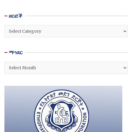
ዘርፎች
ዘርፎች
ማኅደር
ማኅደር