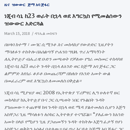
ዜና
ዝውውር
ጅማ አባ ጅፋር
ነጂብ ሳኒ ከ23 ወራት በኋላ ወደ እግርኳስ የሚመልሰውን
ዝውውር አድርጓል
March 15, 2018
ዳንኤል መስፍን
በሀላባ ከተማ ፣ ሙገር ሲሚንቶ እና መከላከያ የውድድር ጊዜያትን
ማሳለፉን ተከትሎ በአሰልጣኝ ዮሐንስ ሣህሌ ጥሪ አማካኝነት
ለኢትዮዽያ ብሔራዊ ቡድን መጫወት የቻለው የግራ መስመር ተከላካዩ
ነጂብ ሳኒ ከ23 ወራት ጉዳት በኋላ ለአንድ ወር ከጅማ አባ ጅፋር ጋር
ልምምድ እየሰራ ቆይቶ በመጨረሻም በክለቡ የአንድ አመት ውል
በመፈራረም ወደ እግርኳስ ለመመለስ በቅቷል።
ነጂብ ሳኒ ሚያዝያ ወር 2008 የኢትዮጵያ ፕሪምየር ሊግ ሁለተኛ ዙር
መከላከያ ከኢትዮዽያ ቡና ጋር ሲጫወት ነበር የጉልበት ጉዳት
ያገጠመው። ተጨዋቹ ከዛ ጉዳት በኋላ ወደ ሜዳ ያልተመለሰ ሲሆን እጅግ
አስቸጋሪ ጊዜ ማሳለፉን ለሶከር ኢትዮጵያ ተናግሯል፡፡ “ያለፈውን ከአንድ
አመት በላይ የሚሆን ጊዜ ያጋጠመኝን ጉዳት ተከትሎ እጅግ ፈታኝ የሆነ
አስቸጋሪ ወቅትን አሳልፌበታለው። በፈጣሪ እርዳታ ከጅማ አባ ጅፋር ጋር