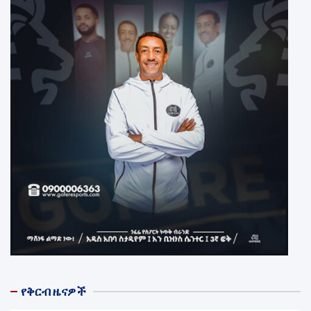
የቅርብ ዜናዎች