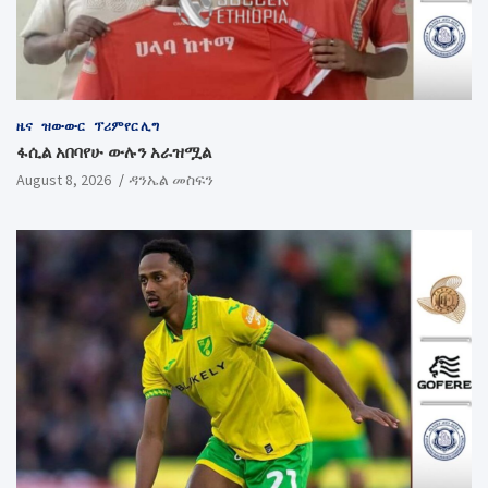
ዜና
ዝውውር
ፕሪምየር ሊግ
ፋሲል አበባየሁ ውሉን አራዝሟል
August 8, 2026
ዳንኤል መስፍን