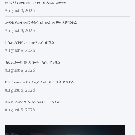
ነብሮቹ የመስመር ተከላካይ እሰፈርመዋል
August 9, 2026
ወጣቱ የመስመር ተከላካይ ወደ መቻል አምርቷል
August 9, 2026
ፋሲል አበባየሁ ውሉን አራዝሟል
August 8, 2026
ዓሊ አህመድ ከባድ ጉዳት አስተናግዷል
August 8, 2026
ያሬድ መሐመድ በአዲስ አዳጊዎቹ ቤት ይቆያል
August 8, 2026
ፍሬው ሰለሞን አዲስ ክለብ ተቀላቀለ
August 8, 2026