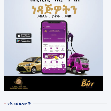
የቅርብ ዜናዎች