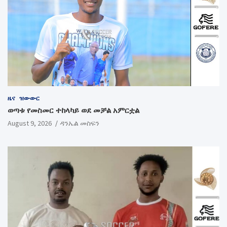
ዜና
ዝውውር
ወጣቱ የመስመር ተከላካይ ወደ መቻል አምርቷል
August 9, 2026
ዳንኤል መስፍን