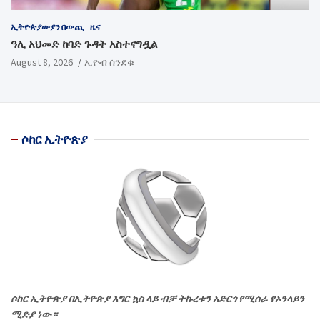
ኢትዮጵያውያን በውጪ
ዜና
ዓሊ አህመድ ከባድ ጉዳት አስተናግዷል
August 8, 2026
ኢዮብ ሰንደቁ
ሶከር ኢትዮጵያ
ሶከር ኢትዮጵያ በኢትዮጵያ እግር ኳስ ላይ ብቻ ትኩረቱን አድርጎ የሚሰራ የኦንላይን
ሚድያ ነው።