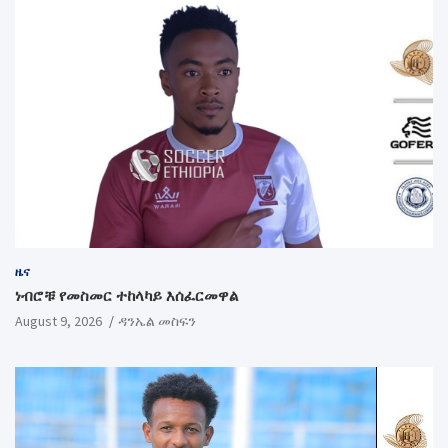
ዜና
ነብሮቹ የመስመር ተከላካይ እሰፈርመዋል
August 9, 2026
ዳንኤል መስፍን