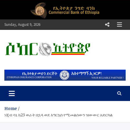
Skip
to
content
Sunday, August 9, 2026
ሶከር ኢትዮጵያ
የኢትዮጵያ እግርኳስ ድምፅ !
Home
ነጂብ ሳኒ ከ23 ወራት በኋላ ወደ እግርኳስ የሚመልሰውን ዝውውር አድርጓል