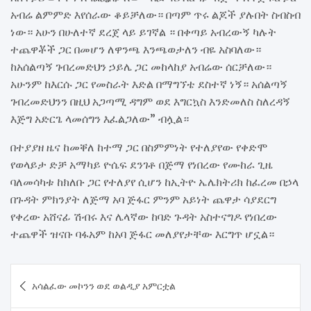
አብሬ ልምምድ እየሰራው ቆይቻለው። በጣም ጥሩ ልጆች ያሉበት ስብስብ
ነው። አሁን በሁለተኛ ደረጀ ላይ ይገኛል ። በቀጣይ አብረውኝ ካሉት
ተጨዋቾች ጋር በመሆን ለዋንጫ እንጫወታለን ብዬ አስባለው።
ከአሰልጣኝ ገብረመድህን ኃይሌ ጋር መከላከያ አብሬው ሰርቻለው።
አሁንም ከእርሱ ጋር የመስራት እድል በማግኘቴ ደስተኛ ነኝ። አሰልጣኝ
ገብረመድህንን በዚህ አጋጣሚ ዳግም ወደ እግርኳስ እንድመለስ ስለረዳኝ
እጅግ አድርጌ ላመሰግን እፈልጋለው” ብሏል።
በተያያዘ ዜና ከመቐለ ከተማ ጋር በስምምነት የተለያየው የቀድሞ
የወላይታ ድቻ አማካይ ዮሴፍ ደንገቶ በጅማ የነበረው የሙከራ ጊዜ
ባለመሳካቱ ከክለቡ ጋር የተለያየ ሲሆን ከኢትዮ ኤሌክትሪክ ከፈረመ በኃላ
በጉዳት ምክንያት ለጅማ አባ ጅፋር ምንም አይነት ጨዋታ ሳያደርግ
የቀረው አሸናፊ ሽብሩ እና ሌላኛው ከባድ ጉዳት አስተናግዶ የነበረው
ተጨዋች ዝናቡ ባፋአም ከአባ ጅፋር መለያየታቸው እርግጥ ሆኗል።
Post
አሳልፈው መኮንን ወደ ወልዲያ አምርቷል
navigation