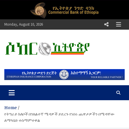
Skip
to
content
Monday, August 10, 2026
ሶከር ኢትዮጵያ
የኢትዮጵያ እግርኳስ ድምፅ !
Home
የትግራይ ክለቦች በገለልተኛ ሜዳዎች ይደረጉ የነበሩ ጨዋታዎችን በሜዳቸው
ለማካሄድ ተስማምተዋል