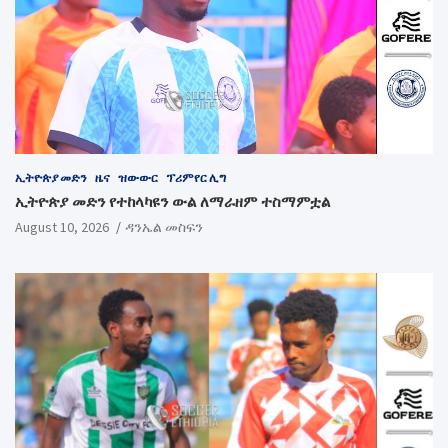
ኢትዮጵያ መድን
ዜና
ዝውውር
ፕሪምየር ሊግ
ኢትዮጵያ መድን የተከላካዩን ውል ለማራዘም ተስማምቷል
August 10, 2026
ዳንኤል መስፍን