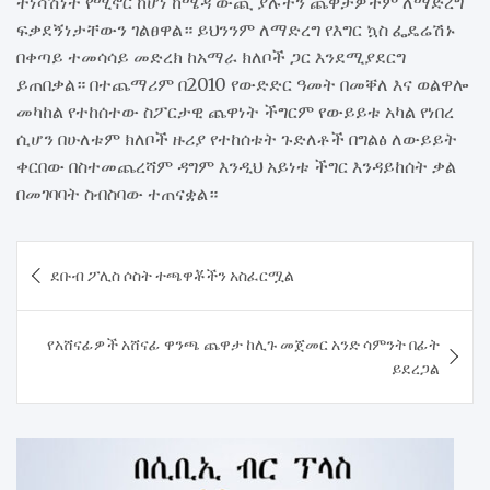
ተነሳሽነት የሚኖር ከሆነ ከሜዳ ውጪ ያሉትን ጨዋታዎችም ለማድረግ
ፍቃደኝነታቸውን ገልፀዋል። ይህንንም ለማድረግ የእግር ኳስ ፌዴሬሽኑ
በቀጣይ ተመሳሳይ መድረክ ከአማራ ክለቦች ጋር እንደሚያደርግ
ይጠበቃል። በተጨማሪም በ2010 የውድድር ዓመት በመቐለ እና ወልዋሎ
መካከል የተከሰተው ስፖርታዊ ጨዋነት ችግርም የውይይቱ አካል የነበረ
ሲሆን በሁለቱም ክለቦች ዙሪያ የተከሰቱት ጉድለቶች በግልፅ ለውይይት
ቀርበው በስተመጨረሻም ዳግም እንዲህ አይነቱ ችግር እንዳይከሰት ቃል
በመገባባት ስብስባው ተጠናቋል።
Post
ደቡብ ፖሊስ ሶስት ተጫዋቾችን አስፈርሟል
navigation
የአሸናፊዎች አሸናፊ ዋንጫ ጨዋታ ከሊጉ መጀመር አንድ ሳምንት በፊት
ይደረጋል