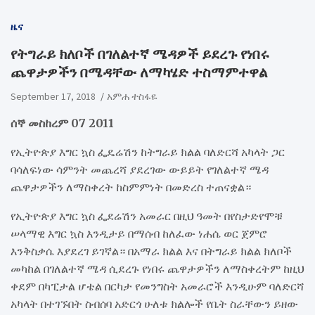
ዜና
የትግራይ ክለቦች በገለልተኛ ሜዳዎች ይደረጉ የነበሩ
ጨዋታዎችን በሜዳቸው ለማካሄድ ተስማምተዋል
September 17, 2018
አምሐ ተስፋዬ
ሰኞ መስከረም 07 2011
የኢትዮጵያ እግር ኳስ ፌዴሬሽን ከትግራይ ክልል ባለድርሻ አካላት ጋር
ባሳለፍነው ሳምንት መጨረሻ ያደረገው ውይይት የገለልተኛ ሜዳ
ጨዋታዎችን ለማስቀረት ከስምምነት በመድረስ ተጠናቋል።
የኢትዮጵያ እግር ኳስ ፌደሬሽን አመራር በዚህ ዓመት በየስታድየሞቹ
ሠላማዊ እግር ኳስ እንዲታይ በማሰብ ከለፈው ነሐሴ ወር ጀምሮ
እንቅስቃሴ እያደረገ ይገኛል። በአማራ ክልል እና በትግራይ ክልል ክለቦች
መካከል በገለልተኛ ሜዳ ሲደረጉ የነበሩ ጨዋታዎችን ለማስቀረትም ከዚህ
ቀደም በካፒታል ሆቴል በርካታ የመንግስት አመራሮች እንዲሁም ባለድርሻ
አካላት በተገኙበት ስብሰባ አድርጎ ሁለቱ ክልሎች የቤት ስራቸውን ይዘው