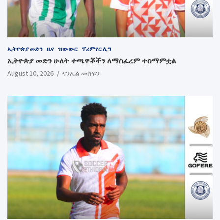
ኢትዮጵያ መድን
ዜና
ዝውውር
ፕሪምየር ሊግ
ኢትዮጵያ መድን ሁለት ተጫዋቾችን ለማስፈረም ተስማምቷል
August 10, 2026
ዳንኤል መስፍን