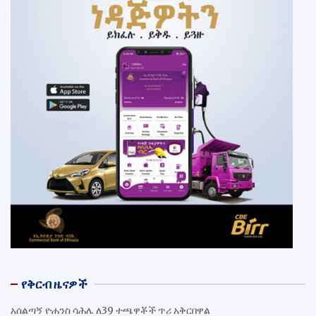
የቅርብ ዜናዎች
አሰልጣኝ ዮሐንስ ሳሕሌ ለ39 ተጫዋቾች ጥሪ አቅርበዋል