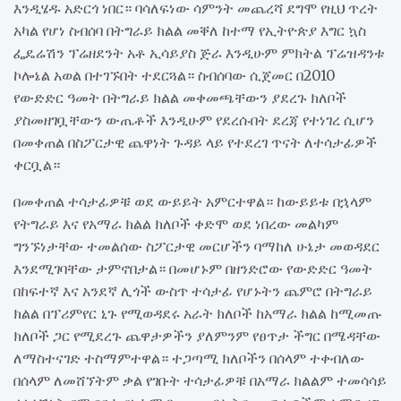
እንዲሄዱ አድርጎ ነበር። ባሳለፍነው ሳምንት መጨረሻ ደግሞ የዚህ ጥረት
አካል የሆነ ስብሰባ በትግራይ ክልል መቐለ ከተማ የኢትዮጵያ እግር ኳስ
ፌዴሬሽን ፕሬዘደንት አቶ ኢሳይያስ ጅራ እንዲሁም ምክትል ፕሬዝዳንቱ
ኮሎኔል አወል በተገኙበት ተደርጓል። ስብሰባው ሲጀመር በ2010
የውድድር ዓመት በትግራይ ክልል መቀመጫቸውን ያደረጉ ክለቦች
ያስመዘገቧቸውን ውጤቶች እንዲሁም የደረሱበት ደረጃ የተነገረ ሲሆን
በመቀጠል በስፖርታዊ ጨዋነት ጉዳይ ላይ የተደረገ ጥናት ለተሳታፊዎች
ቀርቧል።
በመቀጠል ተሳታፊዎቹ ወደ ውይይት አምርተዋል። ከውይይቱ በኋላም
የትግራይ እና የአማራ ክልል ክለቦች ቀድሞ ወደ ነበረው መልካም
ግንኙነታቸው ተመልሰው ስፖርታዊ መርሆችን ባማከለ ሁኔታ መወዳደር
እንደሚገባቸው ታምኖበታል። በመሆኑም በዘንድሮው የውድድር ዓመት
በከፍተኛ እና አንደኛ ሊጎች ውስጥ ተሳታፊ የሆኑትን ጨምሮ በትግራይ
ክልል በፕሪምየር ኒጉ የሚወዳደሩ አራት ክለቦች ከአማራ ክልል ከሚመጡ
ክለቦች ጋር የሚደረጉ ጨዋታዎችን ያለምንም የፀጥታ ችግር በሜዳቸው
ለማስተናገድ ተስማምተዋል። ተጋጣሚ ክለቦችን በሰላም ተቀብለው
በሰላም ለመሸኘትም ቃል የገቡት ተሳታፊዎቹ በአማራ ክልልም ተመሳሳይ