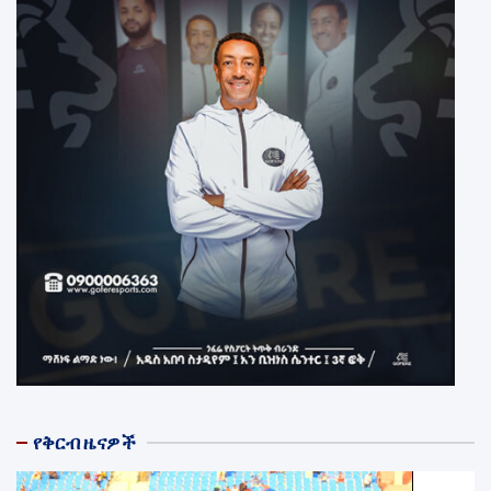
የቅርብ ዜናዎች