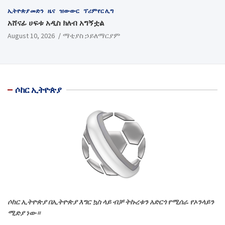
ኢትዮጵያ መድን
ዜና
ዝውውር
ፕሪምየር ሊግ
አሸናፊ ሀፍቱ አዲስ ክለብ አግኝቷል
August 10, 2026
ማቲያስ ኃይለማርያም
ሶከር ኢትዮጵያ
ሶከር ኢትዮጵያ በኢትዮጵያ እግር ኳስ ላይ ብቻ ትኩረቱን አድርጎ የሚሰራ የኦንላይን
ሚድያ ነው።