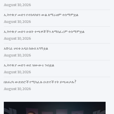
August 10, 2026
ኢትዮጵያ መድን የተከላካዩን ውል ለማራዘም ተስማምቷል
August 10, 2026
ኢትዮጵያ መድን ሁለት ተጫዋቾችን ለማስፈረም ተስማምቷል
August 10, 2026
አሸናፊ ሀፍቱ አዲስ ክለብ አግኝቷል
August 10, 2026
ኢትዮጵያ መድን ወደ ዝውውሩ ገብቷል
August 10, 2026
በአፍሪካ ውድድሮች የሚካፈሉ ቡድኖች የት ይጫወታሉ?
August 10, 2026