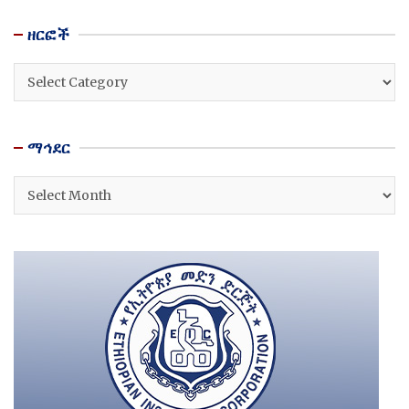
ዘርፎች
ዘርፎች
ማኅደር
ማኅደር