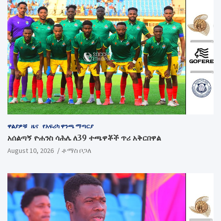
ዋልያዎቹ
ዜና
የአፍሪካ ዋንጫ ማጣርያ
አሰልጣኝ ዮሐንስ ሳሕሌ ለ39 ተጫዋቾች ጥሪ አቅርበዋል
August 10, 2026
ቶማስ ቦጋለ