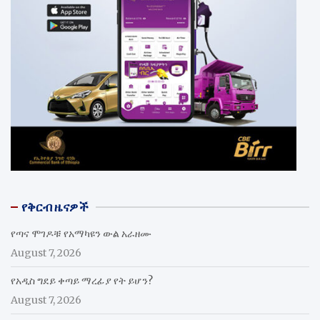
የቅርብ ዜናዎች
የጣና ሞገዶቹ የአማካዩን ውል አራዘሙ
August 7, 2026
የአዲስ ግደይ ቀጣይ ማረፊያ የት ይሆን?
August 7, 2026