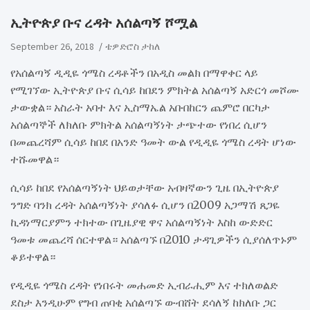
ኢትዮጵያ ቡና ረዳት አሰልጣኝ ሾሟል
September 26, 2018
ቴዎድሮስ ታከለ
የአሰልጣኝ ዲዲዬ ጎሜስ ረዳቶችን በአዲስ መልክ በማዋቀር ላይ
የሚገኘው ኢትዮጵያ ቡና ሲሳይ ከበደን ምክትል አሰልጣኝ አድርጎ መሾሙ
ታውቋል። አስራት አባተ እና ኢስማኤል አቡበከርን ጨምሮ በርካታ
አሰልጣኞች ለክለቡ ምክትል አሰልጣኝነት ታጭተው የነበረ ሲሆን
በመጨረሻም ሲሳይ ከበደ በአንድ ዓመት ውል የዲዲዬ ጎሜስ ረዳት ሆነው
ተሹመዋል።
ሲሳይ ከበደ የአሰልጣኝነት ህይወታቸው አብዛኛውን ጊዜ በኢትዮጵያ
ንግድ ባንክ ረዳት አሰልጣኝነት ያሳለፉ ሲሆን በ2009 አጋማሽ ጸጋዬ
ኪዳነማርያምን ተክተው በጊዜያዊ ዋና አሰልጣኝነት እስከ ውድድር
ዓመቱ መጨረሻ ሰርተዋል። አሰልጣኙ በ2010 ታዳጊዎችን ሲያሰለጥኑም
ቆይተዋል።
የዲዲዬ ጎሜስ ረዳት የነበሩት መሐመድ ኢብራሒም እና ተክለወልድ
ደስታ እንዲሁም የግብ ጠባቂ አሰልጣኙ ውብሸት ደሳለኝ ከክለቡ ጋር