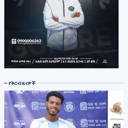
የቅርብ ዜናዎች