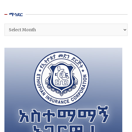
ማኅደር
ማኅደር