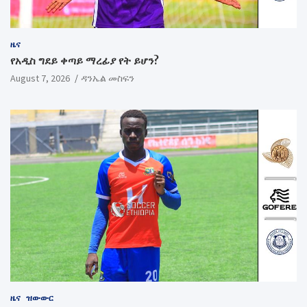
ዜና
የአዲስ ግደይ ቀጣይ ማረፊያ የት ይሆን?
August 7, 2026
ዳንኤል መስፍን
ዜና
ዝውውር