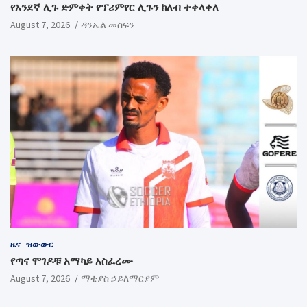
የአንደኛ ሊጉ ድምቀት የፕሪምየር ሊጉን ክለብ ተቀላቀለ
August 7, 2026
ዳንኤል መስፍን
ዜና
ዝውውር
የጣና ሞገዶቹ አማካይ አስፈረሙ
August 7, 2026
ማቲያስ ኃይለማርያም