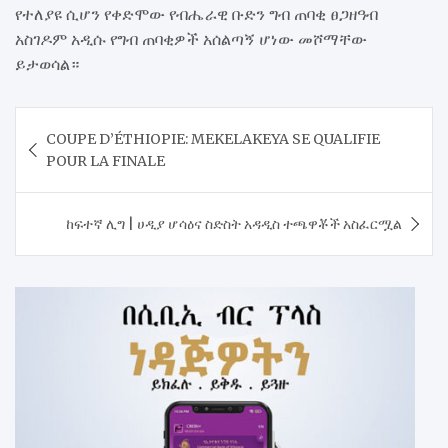
የተለያዩ ሲሆን የቀድሞው የብሔራዊ ቡድን ግብ ጠባቂ ፀጋዘዓብ
አስገዶም አዲሱ የግብ ጠባቂዎች አሰልጣኝ ሆነው መሾማቸው
ይታወሳል።
Post
COUPE D’ÉTHIOPIE: MEKELAKEYA SE QUALIFIE
navigation
POUR LA FINALE
ከፍተኛ ሊግ | ሀዲያ ሆሳዕና ስድስት አዳዲስ ተጫዋቾች አስፈርሟል