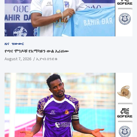
ዜና
ዝውውር
የጣና ሞገዶቹ የአማካዩን ውል አራዘሙ
August 7, 2026
ኢዮብ ሰንደቁ