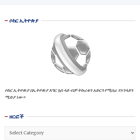
ሶከር ኢትዮጵያ
ሶከር ኢትዮጵያ በኢትዮጵያ እግር ኳስ ላይ ብቻ ትኩረቱን አድርጎ የሚሰራ የኦንላይን
ሚድያ ነው።
ዘርፎች
ዘርፎች