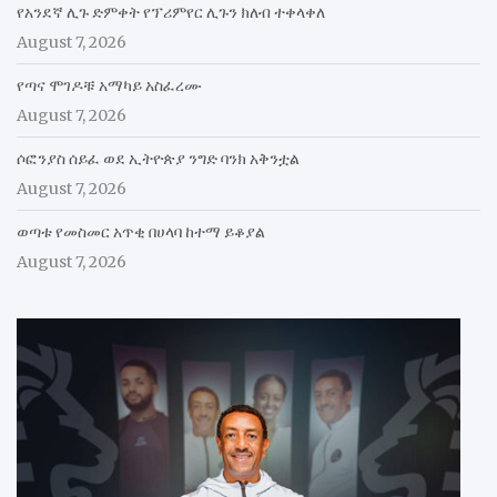
የአንደኛ ሊጉ ድምቀት የፕሪምየር ሊጉን ክለብ ተቀላቀለ
August 7, 2026
የጣና ሞገዶቹ አማካይ አስፈረሙ
August 7, 2026
ሶፎንያስ ሰይፈ ወደ ኢትዮጵያ ንግድ ባንክ አቅንቷል
August 7, 2026
ወጣቱ የመስመር አጥቂ በሀላባ ከተማ ይቆያል
August 7, 2026