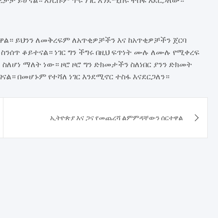
ስተዋል። ይህንን ለመቅረፍም ለአጥቂዎቻችን እና ከአጥቂዎቻችን ጀርባ
ንሰጥ ቆይተናል። ነገር ግን ችግሩ በዚህ ፍጥነት ሙሉ ለሙሉ የሚቀረፍ
ስለሆነ ማለት ነው። ዞሮ ዞሮ ግን ድክመታችን ስለነበር ያንን ድክመት
ናል። በመሆኑም የተሻለ ነገር እንደሚኖር ተስፋ እናደርጋለን።
ኢትዮጵያ እና ጋና የመጨረሻ ልምምዳቸውን ሰርተዋል