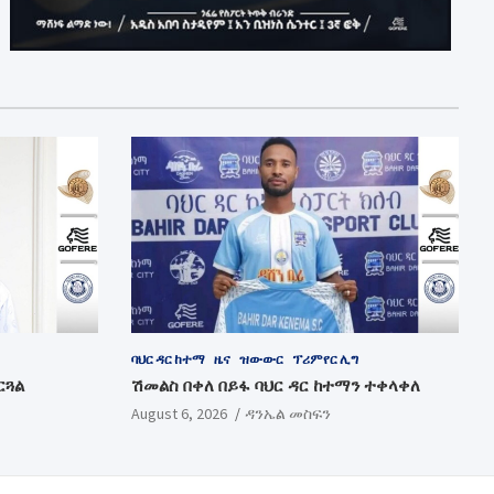
ባህር ዳር ከተማ
ዜና
ዝውውር
ፕሪምየር ሊግ
ርጓል
ሽመልስ በቀለ በይፋ ባህር ዳር ከተማን ተቀላቀለ
August 6, 2026
ዳንኤል መስፍን