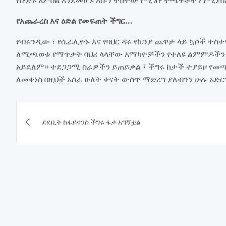
የአጨራረስ እና ዕድል የመፍጠት ችግር…
የብሩንዲው ፣ የሴራሊዮኑ እና የባህር ዳሩ የኬንያ ጨዋታ ላይ ኳሶች ተ
ለሚጫወቱ የማጥቃት ባህሪ ላላቸው አማካዮቻችን የተለዩ ልምምዶችን ስ
አይደለም። ተደጋጋሚ ስራዎችን ይጠይቃል ፤ ችግሩ ከታች ተያይዞ የመጣ 
ለመቀነስ በዚህች አስራ ሁለት ቀናት ውስጥ ማድረግ ያለብንን ሁሉ አድርገ
Post
ደደቢት ከፋይናንስ ችግሩ ፋታ አግኝቷል
navigation