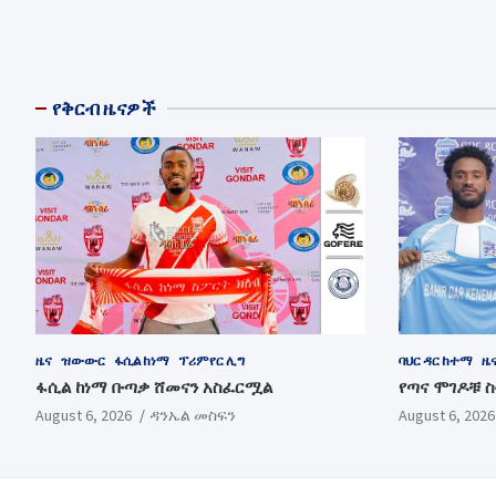
የቅርብ ዜናዎች
ዜና
ዝውውር
ፋሲል ከነማ
ፕሪምየር ሊግ
ባህር ዳር ከተማ
ዜ
ፋሲል ከነማ ቡጣቃ ሸመናን አስፈርሟል
የጣና ሞገዶቹ 
August 6, 2026
ዳንኤል መስፍን
August 6, 2026