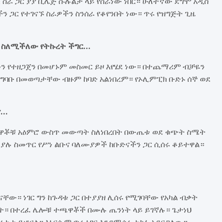
 ስራ ጋር ያያ ቪሌጅ ሱሉልታ ላይ የሰራነው ነበር። ሁለተኛው ደግሞ አዲስ
ን ጋር የተገናኙ ስራዎችን ስንሰራ የቆየንበት ነው። ጥሩ የዝግጅት ጊዜ
ር ስለሚችለው የትኩረት ችግር…
ን የተዘጋጀን በመሆኑም መስመር ይዞ እየሄደ ነው። በተጨማሪም ብቻዬን
ግባቡ በመወጣታቸው ብዙም ከባድ አልነበረም። የኦሊምፒክ ቡድኑ ሰኞ ወደ
ኖ…
ጫዋቾቹ አዕምሮ ውስጥ መውጣት ስለነበረበት በውጤቱ ወደ ቁጭት ስሜት
ን ያሉ ስመጥር የሥነ ልቡና ባለሙያዎች ከቡድናችን ጋር ሲሰሩ ቆይተዋል።
ናቸው። ነገር ግን ከጉዳቱ ጋር በተያያዘ ሊሰሩ የሚገባቸው የአካል ብቃት
ኑት። በተረፈ ሌሎቹ ተጫዋቾች በሙሉ ጤንነት ላይ ይገኛሉ። ጌታነህ
ታታ ይሆናል። እነርሱም ጥሩ ነገር እንደሚሰሩ ተስፋ አደርጋለው።