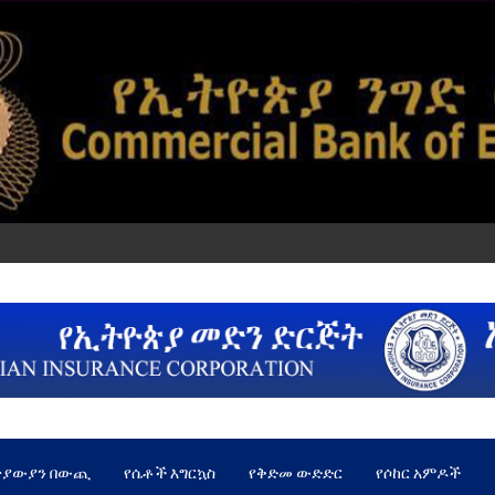
ጵያውያን በውጪ
የሴቶች እግርኳስ
የቅድመ ውድድር
የሶከር አምዶች