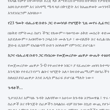
የአካል ብቃት በተመሳሳይ ደረጃ ላይ ለማድረስ በማሰብ ከተወሰነ የታክቲክ
አበባ ስታድየም እና አካዳሚ ሜዳ ላይ በቅንጅት እና ከአጨዋወት መንገዳች
እንደነበረንም አስባለሁ።
የ23 ዓመት ብሔራዊ ቡድኑ ጋር ተመሳሳይ የዝግጅት ጊዜ መኖሩ ሊፈጥ
በዕቅድ የምትመራ ከሆነ ችግር የለውም። ባወጣነው ዕቅድ መሰረት ቀድመ
አይደለውም። አብዛኛውን ኃላፊነት ሙሉጌታ ፣ ውብእሸት እና ፋሲል በአ
ጅቡቲ ሲሄድም የአሰልጣኝ ቡድን አባላቱም የምንኖር ይሆናል።
ከጋና ብሔራዊ ቡድን ጋር የነበረው የመጀመሪያው ጨዋታ ውጤት ተፅዕ
የመጀመሪያው ጨዋታ 5-0 የተጠናቀቀ ነበር። ያ የፈጠረው ጠባሳ ከተ
እንዲገቡ የተደረገ የሥነ ልቡና ዝግጅት አለ። ከዛ በተጨማሪም በሀገራች
ስለዚህ ይህ ጨዋታ እንደ አዲስ ምዕራፍ ይሆናል ማለት ነው።
ጉዳቶች…
ጌታነህ እና አምሳሉ ጉዳት አለባቸው። አሁነሠ ከጉዳቱ አገግመዋል ፤ ጥሩ 
ስራዎች እና የቅንጅት ስራዎችን ስላልሰሩ ብቻ ከነገው ስኳድ ውጪ የሆ
የቡድኑ አምበል እንደመሆኑ እሱን ተክተው የሚገቡ ተጫዋቾችን የሚያበረ