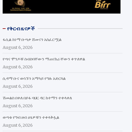
የቅርብ ዜናዎች
ፋሲል ከነማ ቡጣቃ ሸመናን አስፈርሟል
August 6, 2026
የጣና ሞገዶቹ ስብስባቸውን ማጠናከራቸውን ቀጥለዋል
August 6, 2026
ሲዳማ ቡና ወሳኙን አማካይ የግሉ አድርጓል
August 6, 2026
ሽመልስ በቀለ በይፋ ባህር ዳር ከተማን ተቀላቀለ
August 6, 2026
ወጣቱ የግብ ዘብ ዐፄዎቹን ተቀላቅሏል
August 6, 2026