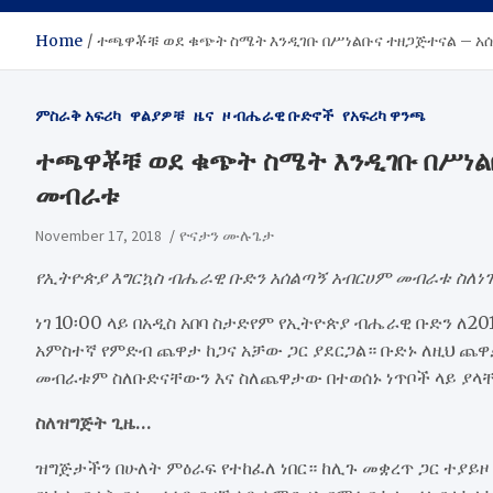
Home
ተጫዋቾቹ ወደ ቁጭት ስሜት እንዲገቡ በሥነልቡና ተዘጋጅተናል – አ
ምስራቅ አፍሪካ
ዋልያዎቹ
ዜና
ዞ ብሔራዊ ቡድኖች
የአፍሪካ ዋንጫ
ተጫዋቾቹ ወደ ቁጭት ስሜት እንዲገቡ በሥነል
መብራቱ
November 17, 2018
ዮናታን ሙሉጌታ
የኢትዮጵያ እግርኳስ ብሔራዊ ቡድን አሰልጣኝ አብርሀም መብራቱ ስለነ
ነገ 10፡00 ላይ በአዲስ አበባ ስታድየም የኢትዮጵያ ብሔራዊ ቡድን ለ
አምስተኛ የምድብ ጨዋታ ከጋና አቻው ጋር ያደርጋል። ቡድኑ ለዚህ ጨዋታ
መብራቱም ስለቡድናቸውን እና ስለጨዋታው በተወሰኑ ነጥቦች ላይ ያላ
ስለዝግጅት ጊዜ…
ዝግጅታችን በሁለት ምዕራፍ የተከፈለ ነበር። ከሊጉ መቋረጥ ጋር ተያይ