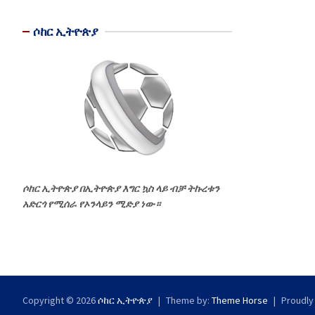
ሶከር ኢትዮጵያ
ሶከር ኢትዮጵያ በኢትዮጵያ እግር ኳስ ላይ ብቻ ትኩረቱን
አድርጎ የሚሰራ የኦንላይን ሚድያ ነው።
Copyright © 2026
ሶከር ኢትዮጵያ
Theme by:
Theme Horse
Proudly