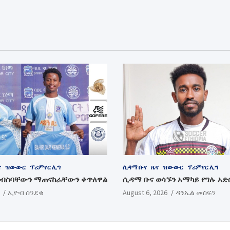
ና
ዝውውር
ፕሪምየር ሊግ
ሲዳማ ቡና
ዜና
ዝውውር
ፕሪምየር ሊግ
ስብስባቸውን ማጠናከራቸውን ቀጥለዋል
ሲዳማ ቡና ወሳኙን አማካይ የግሉ አድ
ኢዮብ ሰንደቁ
August 6, 2026
ዳንኤል መስፍን