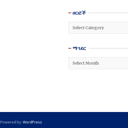
ዘርፎች
ዘርፎች
ማኅደር
ማኅደር
 Powered by:
WordPress