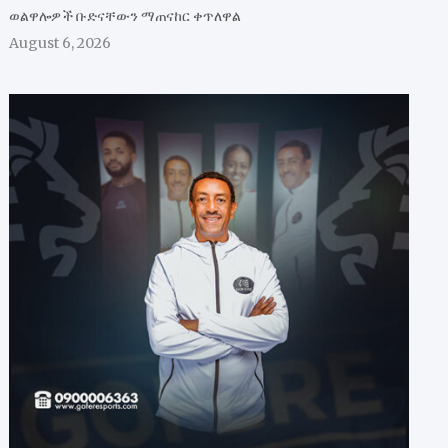
ወልዋሎዎች ቡድናቸውን ማጠናከር ቀጥለዋል
August 6, 2026