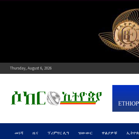
Skip
to
content
Thursday, August 6, 2026
ሶከር ኢትዮጵያ
የኢትዮጵያ እግርኳስ ድምፅ !
መነሻ
ዜና
ፕሪምየር ሊግ
ዝውውር
ዋልያዎቹ
ኢትዮ