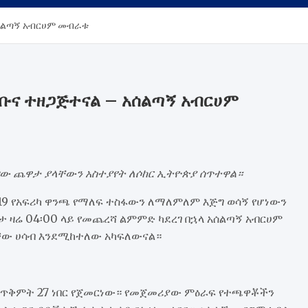
ሰልጣኝ አብርሀም መብራቱ
ቡና ተዘጋጅተናል – አሰልጣኝ አብርሀም
ገው ጨዋታ ያላቸውን አስተያየት ለሶከር ኢትዮጵያ ሰጥተዋል።
2019 የአፍሪካ ዋንጫ የማለፍ ተስፋውን ለማለምለም እጅግ ወሳኝ የሆነውን
 ዛሬ 04፡00 ላይ የመጨረሻ ልምምድ ካደረገ በኋላ አሰልጣኝ አብርሀም
ቸው ሀሳብ እንደሚከተለው አካፍለውናል።
ዞ ጥቅምት 27 ነበር የጀመርነው። የመጀመሪያው ምዕራፍ የተጫዋቾችን