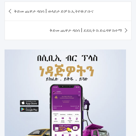
Post
ቅድመ ጨዋታ ዳሰሳ | ወላይታ ድቻ ከ ኢትዮጵያ ቡና
navigation
ቅድመ ጨዋታ ዳሰሳ | ደደቢት ከ ድሬዳዋ ከተማ