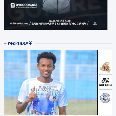
የቅርብ ዜናዎች