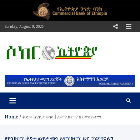
Skip
to
content
Sunday, August 9, 2026
ሶከር ኢትዮጵያ
የኢትዮጵያ እግርኳስ ድምፅ !
Home
ቅድመ ጨዋታ ዳሰሳ | አዳማ ከተማ ከ ሀዋሳ ከተማ
ሀዋሳ ከተማ
ቅድመ ጨዋታ ዳሰሳ
አዳማ ከተማ
ዜና
ፕሪምየር ሊግ