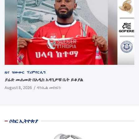
ዜና
ዝውውር
ፕሪምየር ሊግ
ያሬድ መሐመድ በአዲስ አዳጊዎቹ ቤት ይቆያል
August 8, 2026
ዳንኤል መስፍን
ሶከር ኢትዮጵያ