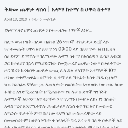
ቅድመ ጨዋታ ዳሰሳ | አዳማ ከተማ ከ ሀዋሳ ከተማ
April 13, 2019
ዮናታን ሙሉጌታ
የአዳማ እና ሀዋሳ ጨዋታን የተመለከቱ ነጥቦች እነሆ…
ከሊጉ ወገብ ዝቅ ብለው በዕኩል 26 ነጥቦች ተከታታይ ደረጃ ላይ
የተቀመጡት ሀዋሳ እና አዳማ ነገ 09፡00 ላይ በአዳማው አበበ ቢቂላ
ስታድየም ይገናኛሉ። ባለሜዳው አዳማ ከተማ ከአሰልጣኝ ሲሳይ አብርሀ
ጋር ከተለያየ በኋላ የሚያደርገው የመጀመሪያ ጨዋታ ነው። በሁለተኛው
ዙር ሽረን ከረቱበት ጨዋታ ውጪ ሌላ ድል ያላገኙት አዳማዎች 10ኛ
ሆነው ተቀምጠዋል። ሳምንት ሲዳማ ላይ ሽንፈት ካስተናገዱ በኋላም
ነበር ከአሰልጣኛቸው ጋር ለመለያየት የወሰኑት። እንደወትሮው ሁሉ ከባድ
ፉክክር እንደሚደረግበት በሚጠበቀው የሁለቱ ቡድኖች ግንኙነት
አዳማዎች አሁንም አጥቂያቸውን የማያገኙ በመሆኑ ለከነዓን በሰጠት
አዲስ ሚና እንደሚቀጥሉ ይጠበቃል። ለኳስ ቁጥጥር እና ከመስመር
ለሚነሱ ጥቃቶች ምቹ በሆነው የአማካይ መስመራቸው ላይ
በመመስረትም ከሀዋሳ ሦስት ተከላካዬች ግራ እና ቀኝ ባሉት ቦታዎች ላይ
ትኩረት የሚያደርጉ ይመስላል። በሀሰተኛ አጥቂነት ሚና ከፊት ሊሰለፍ