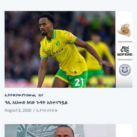
ኢትዮጵያውያን በውጪ
ዜና
ዓሊ አህመድ ከባድ ጉዳት አስተናግዷል
August 8, 2026
ኢዮብ ሰንደቁ