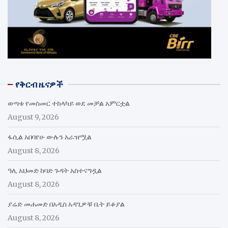
የቅርብ ዜናዎች
ወጣቱ የመስመር ተከላካይ ወደ መቻል አምርቷል
August 9, 2026
ፋሲል አበባየሁ ውሉን አራዝሟል
August 8, 2026
ዓሊ አህመድ ከባድ ጉዳት አስተናግዷል
August 8, 2026
ያሬድ መሐመድ በአዲስ አዳጊዎቹ ቤት ይቆያል
August 8, 2026