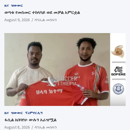
ዜና
ዝውውር
ወጣቱ የመስመር ተከላካይ ወደ መቻል አምርቷል
August 9, 2026
ዳንኤል መስፍን
ዜና
ዝውውር
ፕሪምየር ሊግ
ፋሲል አበባየሁ ውሉን አራዝሟል
August 8, 2026
ዳንኤል መስፍን