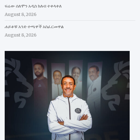
ፍሬው ሰለሞን አዲስ ክለብ ተቀላቀለ
August 8, 2026
ሐይቆቹ አንድ ተጫዋች አስፈርመዋል
August 8, 2026