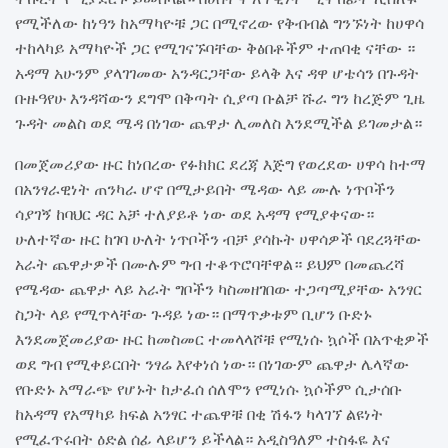
የሚችለው ከነዓን ከአማካዮቹ ጋር በሚኖረው የቅብብል ግንኙነት ከሀዋሳ
ተከላካይ አማካዮች ጋር የሚገናኙባቸው ቅፅበቶችም ተጠባቂ ናቸው ።
አዳማ አሁንም ያላገገመው አንዳርጋቸው ይላቅ እና ዳዋ ሆቴሳን በጉዳት
ቡዙዓየሁ እንዳሻውን ደግሞ በቅጣት ሲያጣ ቡልቻ ሹራ ግን ከረጅም ጊዜ
ጉዳት መልስ ወደ ሜዳ በነገው ጨዋታ ሊመለስ እንደሚችል ይገመታል።
በመጀመሪያው ዙር ከነበረው የፉክክር ደረጃ እጅግ የወረደው ሀዋሳ ከተማ
በአንፃራዊነት ጠንካራ ሆኖ በሚታይበት ሜዳው ላይ ሙሉ ነጥቦችን
ሳያገኝ ከባህር ዳር አቻ ተለያይቶ ነው ወደ አዳማ የሚያቀናው።
ሁለተኛው ዙር ከገባ ሁለት ነጥቦችን ብቻ ያሳኩት ሀዋሳዎች ባደረጓቸው
አራት ጨዋታዎች በሙሉም ግብ ተቆጥሮባቸዋል። ይህም በመጨረሻ
የሜዳው ጨዋታ ላይ አራት ግቦችን ካስመዘገበው ተጋጣሚያቸው አንፃር
ስጋት ላይ የሚጥላቸው ጉዳይ ነው። በማጥቃቱም ቢሆን ቡድኑ
እንደመጀመሪያው ዙር ከመስመር ተመላላሾቹ የሚነሱ ኳሶች በአጥቂዎች
ወደ ግብ የሚቀይርበት ንፃሬ እየቀነሰ ነው። በነገውም ጨዋታ ሌላኛው
የቡድኑ አማራጭ የሆኑት ከታፈሰ ሰለሞን የሚነሱ ኳሶችም ሲታሰቡ
ከአዳማ የአማካይ ክፍል አንፃር ተጨዋቹ በቂ ሽፋን ካላገኘ ልዩነት
የሚፈጥሩበት ዕድል ሰፊ ላይሆን ይችላል። አዲስዓለም ተስፋዬ እና