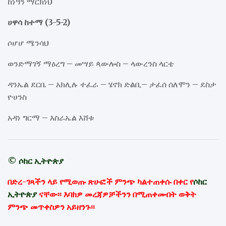
ከነዓን ማርክነህ
ሀዋሳ ከተማ (3-5-2)
ሶሆሆ ሜንሳህ
ወንድማገኝ ማዕረግ – መሣይ ጳውሎስ – ላውረንስ ላርቴ
ዳንኤል ደርቤ – አክሊሉ ተፈራ – ሄኖክ ድልቢ– ታፈሰ ሰለሞን – ደስታ
ዮሀንስ
አዳነ ግርማ – እስራኤል እሸቱ
© ሶከር ኢትዮጵያ
በድረ-ገጻችን ላይ የሚወጡ ጽሁፎች ምንጭ ካልተጠቀሱ በቀር የ
ሶከር
ኢትዮጵያ
ናቸው፡፡ እባክዎ መረጃዎቻችንን በሚጠቀሙበት ወቅት
ምንጭ መጥቀስዎን አይዘንጉ፡፡