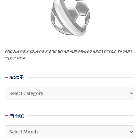
ሶከር ኢትዮጵያ በኢትዮጵያ እግር ኳስ ላይ ብቻ ትኩረቱን አድርጎ የሚሰራ የኦንላይን
ሚድያ ነው።
ዘርፎች
ዘርፎች
ማኅደር
ማኅደር