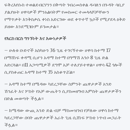
ፍቅረእየሱስ ተወልደብርሃንን በቅጣት ገብረመስቀል ዱባለን በጉዳት ሳቢያ
ያልያዙት ሀዋሳዎች ምንአልባትም የመስመር ተመላላሾቻቸውን
የማጥቃት እንቅስቃሴ ቀነስ አድርገው ወደ ቀጥተኛ ኳሶች የሚያደላ ዕቅድ
ይዘው እንደሚገቡም ይገመታል።
የእርስ በርስ ግንኙነት እና እውነታዎች
– ሁለቱ ቡድኖች አስካሁን 36 ጊዜ ተገናኝተው ሀዋሳ ከተማ 17
በማሸነፍ ቀዳሚ ሲሆን አዳማ ከተማ በግማሽ አንሶ 8 ጊዜ ድል
አድርጓል፡፡ በ11 አጋጣሚዎች ደግሞ አቻ ተለያይተዋል፡፡ ሀዋሳ 42 ጎሎች
ሲያስቆጠር አዳማ ከተማ 35 አስቆጥሯል፡፡
– አዳማ ከተማ በሜዳው ካደረጋቸው ስምንት ጨዋታዎች አንድ
ሽንፈት እና ሦስት የአቻ ውጤትን ሲያስመዘግብ አምስት ጨዋታዎችን
በድል መወጣት ችሏል።
– ከሜዳው ውጪ አንድ ድል ብቻ ማስመዝገብ የቻለው ሀዋሳ ከተማ
ካደረጋቸው ሰባት ጨዋታዎች አራት ጊዜ ሲሸነፍ ሦስቴ ነጥብ መጋራት
ችሏል።