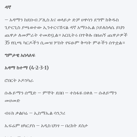
ዳኛ
– አዳማን ከደቡብ ፖሊስ እና ወላይታ ድቻ ሀዋሳን ደግሞ ከቅዱስ
ጊዮርጊስ ያጫወተው ኢንተርናሽናል ዳኛ አማኑኤል ኃይለስላሴ ይህን
ጨዋታ ለመምራት ተመድቧል። አርቢትሩ በጥቅሉ በዘጠኝ ጨዋታዎች
35 የቢጫ ካርዶችን ሲመዝ ሦስት የፍፁም ቅጣት ምቶችን ሰጥቷል።
ግምታዊ አሰላለፍ
አዳማ ከተማ (4-2-3-1)
ሮበርት ኦዶንካራ
ሱሉይማን ሰሚድ – ምኞት ደበበ – ተስፋዬ በቀለ – ሱለይማን
መሀመድ
ብሩክ ቃልቦሬ – ኢስማኤል ሳንጋሪ
ኤፍሬም ዘካርያስ – አዲስ ህንፃ – በረከት ደስታ