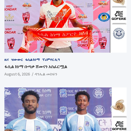
ዜና
ዝውውር
ፋሲል ከነማ
ፕሪምየር ሊግ
ፋሲል ከነማ ቡጣቃ ሸመናን አስፈርሟል
August 6, 2026
ዳንኤል መስፍን