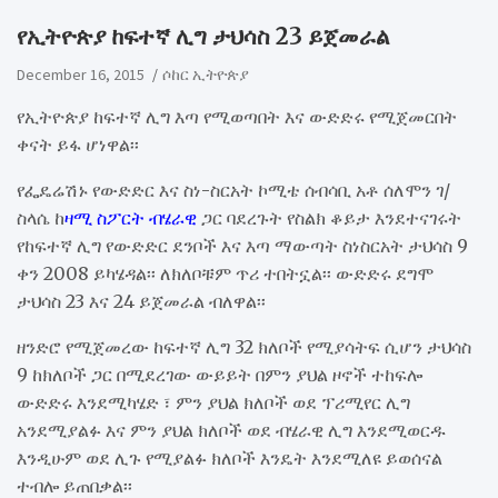
የኢትዮጵያ ከፍተኛ ሊግ ታህሳስ 23 ይጀመራል
December 16, 2015
ሶከር ኢትዮጵያ
የኢትዮጵያ ከፍተኛ ሊግ እጣ የሚወጣበት እና ውድድሩ የሚጀመርበት
ቀናት ይፋ ሆነዋል፡፡
የፌዴሬሽኑ የውድድር እና ስነ-ስርአት ኮሚቴ ሰብሳቢ አቶ ሰለሞን ገ/
ስላሴ ከ
ዛሚ ስፖርት ብሄራዊ
ጋር ባደረጉት የስልክ ቆይታ እንደተናገሩት
የከፍተኛ ሊግ የውድድር ደንቦች እና እጣ ማውጣት ስነስርአት ታህሳስ 9
ቀን 2008 ይካሄዳል፡፡ ለክለቦቹም ጥሪ ተበትኗል፡፡ ውድድሩ ደግሞ
ታህሳስ 23 እና 24 ይጀመራል ብለዋል፡፡
ዘንድሮ የሚጀመረው ከፍተኛ ሊግ 32 ክለቦች የሚያሳትፍ ሲሆን ታህሳስ
9 ከክለቦች ጋር በሚደረገው ውይይት በምን ያህል ዞኖች ተከፍሎ
ውድድሩ እንደሚካሄድ ፣ ምን ያህል ክለቦች ወደ ፕሪሚየር ሊግ
አንደሚያልፉ እና ምን ያህል ክለቦች ወደ ብሄራዊ ሊግ እንደሚወርዱ
እንዲሁም ወደ ሊጉ የሚያልፉ ክለቦች እንዴት እንደሚለዩ ይወሰናል
ተብሎ ይጠበቃል፡፡