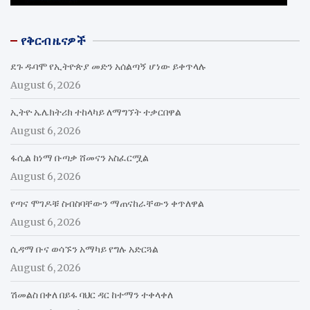
የቅርብ ዜናዎች
ደጉ ዱባሞ የኢትዮጵያ መድን አሰልጣኝ ሆነው ይቀጥላሉ
August 6, 2026
ኢትዮ ኤሌክትሪክ ተከላካይ ለማግኘት ተቃርበዋል
August 6, 2026
ፋሲል ከነማ ቡጣቃ ሸመናን አስፈርሟል
August 6, 2026
የጣና ሞገዶቹ ስብስባቸውን ማጠናከራቸውን ቀጥለዋል
August 6, 2026
ሲዳማ ቡና ወሳኙን አማካይ የግሉ አድርጓል
August 6, 2026
ሽመልስ በቀለ በይፋ ባህር ዳር ከተማን ተቀላቀለ