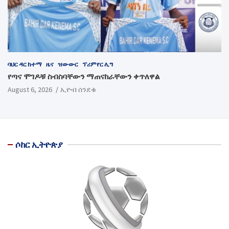
ባህር ዳር ከተማ
ዜና
ዝውውር
ፕሪምየር ሊግ
የጣና ሞገዶቹ ስብስባቸውን ማጠናከራቸውን ቀጥለዋል
August 6, 2026
ኢዮብ ሰንደቁ
ሶከር ኢትዮጵያ