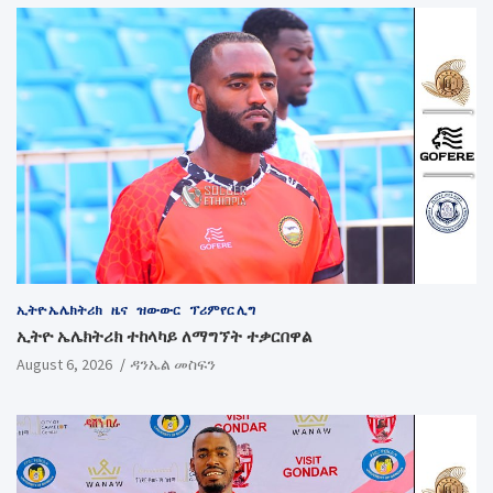
ኢትዮ ኤሌክትሪክ
ዜና
ዝውውር
ፕሪምየር ሊግ
ኢትዮ ኤሌክትሪክ ተከላካይ ለማግኘት ተቃርበዋል
August 6, 2026
ዳንኤል መስፍን