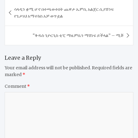
Post
ሳላዲን ቋሚ ሆኖ በተጫወተበት ጨዋታ ኤምሲ አልጀር ሲያሸንፍ
navigation
የጌታነህ አማተክስ አቻ ወጥቷል
“ቅዱስ ጊዮርጊስ ቲፒ ማዜምቤን ማሸነፍ ይችላል” – ሚቾ
Leave a Reply
Your email address will not be published.
Required fields are
marked
*
Comment
*