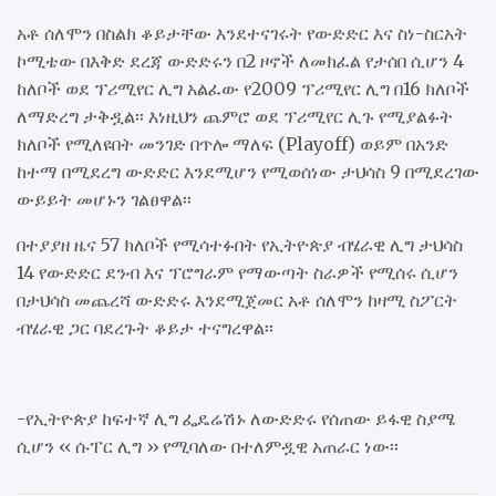
አቶ ሰለሞን በስልክ ቆይታቸው እንደተናገሩት የውድድር እና ስነ-ስርአት
ኮሚቴው በእቅድ ደረጃ ውድድሩን በ2 ዞኖች ለመክፈል የታሰበ ሲሆን 4
ከለቦች ወደ ፕሪሚየር ሊግ አልፈው የ2009 ፕሪሚየር ሊግ በ16 ክለቦች
ለማድረግ ታቅዷል፡፡ እነዚህን ጨምሮ ወደ ፕሪሚየር ሊጉ የሚያልፉት
ክለቦች የሚለዩበት መንገድ በጥሎ ማለፍ (Playoff) ወይም በአንድ
ከተማ በሚደረግ ውድድር እንደሚሆን የሚወሰነው ታህሳስ 9 በሚደረገው
ውይይት መሆኑን ገልፀዋል፡፡
በተያያዘ ዜና 57 ክለቦች የሚሳተፉበት የኢትዮጵያ ብሄራዊ ሊግ ታህሳስ
14 የውድድር ደንብ እና ፕሮግራም የማውጣት ስራዎች የሚሰሩ ሲሆን
በታህሳስ መጨረሻ ውድድሩ እንደሚጀመር አቶ ሰለሞን ከዛሚ ስፖርት
ብሄራዊ ጋር ባደረጉት ቆይታ ተናግረዋል፡፡
-የኢትዮጵያ ከፍተኛ ሊግ ፌዴሬሽኑ ለውድድሩ የሰጠው ይፋዊ ስያሜ
ሲሆን ‹‹ ሱፐር ሊግ ›› የሚባለው በተለምዷዊ አጠራር ነው፡፡