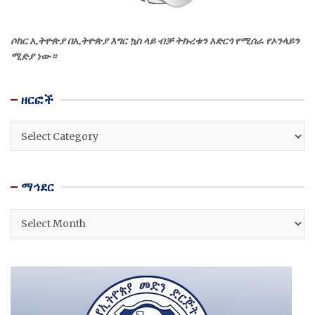
ሶከር ኢትዮጵያ በኢትዮጵያ እግር ኳስ ላይ ብቻ ትኩረቱን አድርጎ የሚሰራ የኦንላይን
ሚድያ ነው።
ዘርፎች
ዘርፎች
ማኅደር
ማኅደር