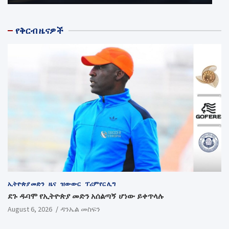
የቅርብ ዜናዎች
ኢትዮጵያ መድን
ዜና
ዝውውር
ፕሪምየር ሊግ
ደጉ ዱባሞ የኢትዮጵያ መድን አሰልጣኝ ሆነው ይቀጥላሉ
August 6, 2026
ዳንኤል መስፍን