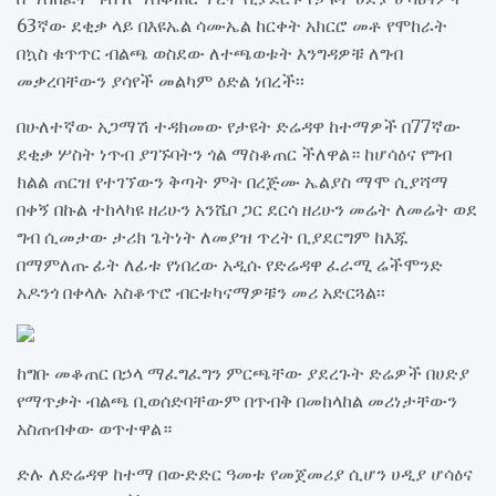
63ኛው ደቂቃ ላይ በእዩኤል ሳሙኤል ከርቀት አክርሮ መቶ የሞከራት
በኳስ ቁጥጥር ብልጫ ወስደው ለተጫወቱት እንግዳዎቹ ለግብ
መቃረባቸውን ያሳየች መልካም ዕድል ነበረች፡፡
በሁለተኛው አጋማሽ ተዳክመው የታዩት ድሬዳዋ ከተማዎች በ77ኛው
ደቂቃ ሦስት ነጥብ ያገኙባትን ጎል ማስቆጠር ችለዋል። ከሆሳዕና የግብ
ክልል ጠርዝ የተገኘውን ቅጣት ምት በረጅሙ ኤልያስ ማሞ ሲያሻማ
በቀኝ በኩል ተከላካዩ ዘሪሁን አንሼቦ ጋር ደርሳ ዘሪሁን መሬት ለመሬት ወደ
ግብ ሲመታው ታሪክ ጌትነት ለመያዝ ጥረት ቢያደርግም ከእጁ
በማምለጡ ፊት ለፊቱ የነበረው አዲሱ የድሬዳዋ ፈራሚ ሬችሞንድ
አዶንጎ በቀላሉ አስቆጥሮ ብርቱካናማዎቹን መሪ አድርጓል፡፡
ከግቡ መቆጠር በኃላ ማፈግፈግን ምርጫቸው ያደረጉት ድሬዎች በሀድያ
የማጥቃት ብልጫ ቢወሰድባቸውም በጥብቅ በመከላከል መሪነታቸውን
አስጠብቀው ወጥተዋል።
ድሉ ለድሬዳዋ ከተማ በውድድር ዓመቱ የመጀመሪያ ሲሆን ሀዲያ ሆሳዕና