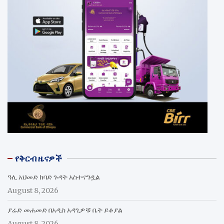
የቅርብ ዜናዎች
ዓሊ አህመድ ከባድ ጉዳት አስተናግዷል
August 8, 2026
ያሬድ መሐመድ በአዲስ አዳጊዎቹ ቤት ይቆያል
August 8, 2026