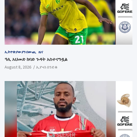
ኢትዮጵያውያን በውጪ
ዜና
ዓሊ አህመድ ከባድ ጉዳት አስተናግዷል
August 8, 2026
ኢዮብ ሰንደቁ