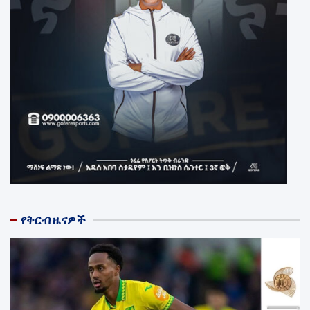
የቅርብ ዜናዎች