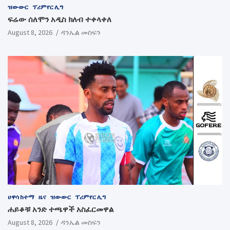
ዝውውር
ፕሪምየር ሊግ
ፍሬው ሰለሞን አዲስ ክለብ ተቀላቀለ
August 8, 2026
ዳንኤል መስፍን
ሀዋሳ ከተማ
ዜና
ዝውውር
ፕሪምየር ሊግ
ሐይቆቹ አንድ ተጫዋች አስፈርመዋል
August 8, 2026
ዳንኤል መስፍን