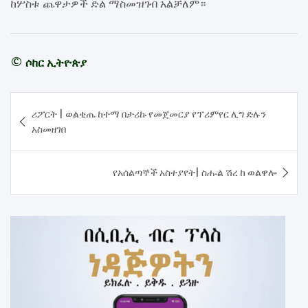
ከሦስቱ ጨዋታዎች ድል ማስመዝገብ አልቻለም።
© ሶከር ኢትዮጵያ
Post
ሪፖርት | ወልቂጤ ከተማ በታሪኩ የመጀመርያ የፕሪምየር ሊግ ድሉን
navigation
አስመዘገበ
የአሰልጣኞች አስተያየት| ስሑል ሽረ ከ ወልዋሎ