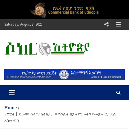
Skip
to
content
Saturday, August 8, 2026
ሶከር ኢትዮጵያ
የኢትዮጵያ እግርኳስ ድምፅ !
Home
ሪፖርት | ድሬዳዋ ከተማ ከተከታታይ ሽንፈት በኋላ የዓመቱን የመጀመርያ ድል
አስመዘገበ