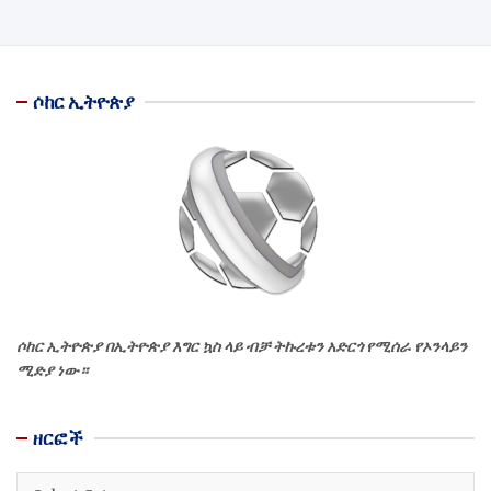
ሶከር ኢትዮጵያ
ሶከር ኢትዮጵያ በኢትዮጵያ እግር ኳስ ላይ ብቻ ትኩረቱን አድርጎ የሚሰራ የኦንላይን
ሚድያ ነው።
ዘርፎች
ዘርፎች