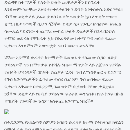
ድሬዳዋ ከተማዎች ያለፉት ሁለት ጨዋታዎችን በሽንፈት
እንደመምጣታቸው እልህ የተቀላቀለበትን ድንቅ እንቅስቃሴ አድርገዋል፡፡
35ኛው ደቂቃ ላይ ያሬድ ታደሰ ከርቀት የመታት ኳስ ለጥቂት የግቡን
ቋሚ ነክታ የወጣች ሲሆን 43ኛው ደቂቃ ላይ የሀዲያ ሆሳዕናው እዩኤል
ሳሙኤል ካደረገው ተጨማሪ ሙከራ ሁለት ደቂቃዎች በኋላ በኃይሉ
ተሻገር ወደ ጎል የሞከራት ኳስ የድሬዳዋው ከተማ ግብ ጠባቂ ፍሬው
ጌታሁን እንደምንም አውጥቷት ግብ ከመሆን ድናለች፡፡
2ኛው አጋማሽ ድሬዳዋ ከተማዎች በመጠኑ ተዳክመው ሲገቡ ሀድያ
ሆሳዕናዎች ግን በማጥቃቱ የተሻሉ ነበሩ፡፡ ማጥቃት ላይ እጅጉን የተሻሉ
የነበሩት ሆሳዕናዎች በክፍት የጨዋታ ሂደት ግብ ለማስቆጠር ተደጋጋሚ
የግብ አጋጣሚዎችን ፈጥረው የነበረ ቢሆንም ግብ ጠባቂው ፍሬው
ጌታሁን አቅሙን በተደጋጋሚ በመጠቀም ሲያመክናቸው ታይቷል፡፡
53ኛው ደቂቃ ላይ የሀዲያ ሆሳዕናው ፍራኦል መንግስቱ በግራ ክንፍ በኩል
ሞክሯት የወጣችው ኳስም አስቆጪ አጋጣሚ ነበረች፡፡
በተደጋጋሚ የአሰልጣኝ ስምዖን አባይን ድሬዳዋ ከተማ የተከላካይ ክፍልን
በማስከፈት ግብ ለማስቆጠር ጥረት ሲያደርጉ የታዩት ሀድያ ሆሳዕናዎች