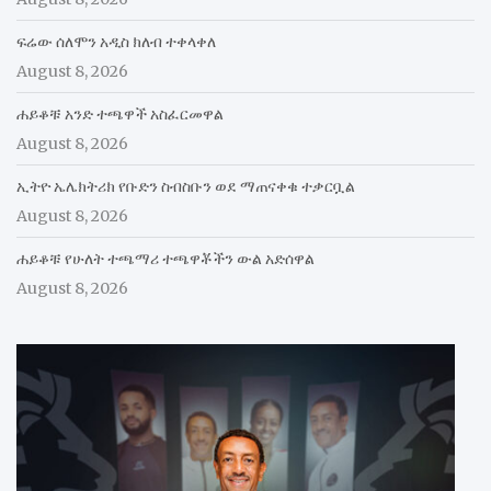
ፍሬው ሰለሞን አዲስ ክለብ ተቀላቀለ
August 8, 2026
ሐይቆቹ አንድ ተጫዋች አስፈርመዋል
August 8, 2026
ኢትዮ ኤሌክትሪክ የቡድን ስብስቡን ወደ ማጠናቀቁ ተቃርቧል
August 8, 2026
ሐይቆቹ የሁለት ተጫማሪ ተጫዋቾችን ውል አድሰዋል
August 8, 2026