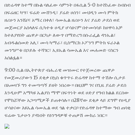
በድሬዳዋ ከተማ በኩል ባለፈው ሳምንት በፋሲል 5-0 ከተሸነፈው ስብስብ
በፍሬዘር ካሣ፣ ፍሬድ ሙሸንዲ፣ ያሬድ ሀሰን፣ ሙህዲን ሙሳ ምትክ
ዘሪሁን አንሼቦ፣ አማረ በቀለ፣ ሳሙኤል ዘሪሁን እና ያሬድ ታደሰ ወደ
መጀመርያ አሰላለፍ ሲካተቱ ሀዲያ ሆሳዕናም በተመሳሳይ ከሀዋሳ አቻ
ከተለያየበት ጨዋታ በርካታ ለውጥ በማድረግ በሱራፌል ዳንኤል፣
አብዱልሰመድ አሊ፣ ሙሳ ካማራ፣ ቢስማርክ ኦፖንግ ምትክ ፍራኦል
መንግሥቱ በኃይሉ ተሻገር፣ ኢዩኤል ሳሙኤል እና መሐመድ ናስርን
አሰልፏል።
9:00 ሲል በኢትዮጵያ ብሔራዊ መዝሙር የተጀመረው ጨዋታ
የመጀመሪያውን 15 ደቂቃ በኳስ ቁጥጥሩ ድሬዳዋ ከተማ ተሽሎ ሲታይ
በአመዛኙ ግን ተመጣጣኝ ይዘት ነበረው። በዚህም ገና በጊዜ ያሬድ ታደሰ
እንዲሁም አማካዩ ኤልያስ ማሞ በፍጥነት ወደ ሀድያ የግብ ክልል ደርሰው
የሞከሯቸው አጋጣሚዎች ይጠቀሳሉ፡፡ በ28ኛው ደቂቃ ላይ ደግሞ የሀዲያ
ሆሳዕናው እዩኤል ሳሙኤል ወደ ጎል ተቃርቦ የድሬዳዋ ከተማው ግብ ጠባቂ
ፍሬው ጌታሁን ያዳነበት የዕንግዳዎቹ ተጠቃሽ ሙከራ ነበር።