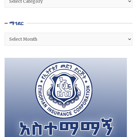
ማኅደር
ማኅደር