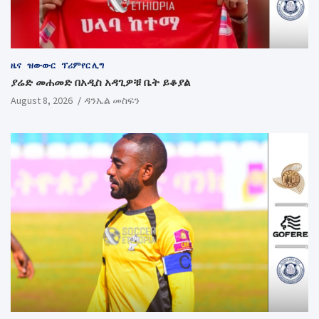
ዜና
ዝውውር
ፕሪምየር ሊግ
ያሬድ መሐመድ በአዲስ አዳጊዎቹ ቤት ይቆያል
August 8, 2026
ዳንኤል መስፍን