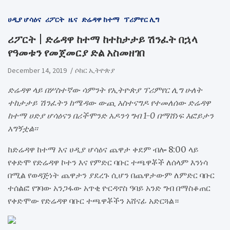
ሀዲያ ሆሳዕና
ሪፖርት
ዜና
ድሬዳዋ ከተማ
ፕሪምየር ሊግ
ሪፖርት | ድሬዳዋ ከተማ ከተከታታይ ሽንፈት በኋላ
የዓመቱን የመጀመርያ ድል አስመዘገበ
December 14, 2019
ሶከር ኢትዮጵያ
ድሬዳዋ ላይ በሦስተኛው ሳምንት የኢትዮጵያ ፕሪምየር ሊግ ሁለት
ተከታታይ ሽንፈትን ከሜዳው ውጪ አስተናግዶ የተመለሰው ድሬዳዋ
ከተማ ሀድያ ሆሳዕናን በሪችሞንድ አዶንጎ ግብ 1-0 በማሸነፍ እፎይታን
አግኝቷል፡፡
ከድሬዳዋ ከተማ እና ሀዲያ ሆሳዕና ጨዋታ ቀደም ብሎ 8:00 ላይ
የቀድሞ የድሬዳዋ ኮተን እና የምድር ባቡር ተጫዋቾች ለሰላም እንነሳ
በሚል የወዳጅነት ጨዋታን ያደረጉ ሲሆን በጨዋታውም ለምድር ባቡር
ተሰልፎ የገባው አንጋፋው አጥቂ ዮርዳኖስ ዓባይ አንድ ግብ በማስቆጠር
የቀድሞው የድሬዳዋ ባቡር ተጫዋቾችን አሸናፊ አድርጓል።