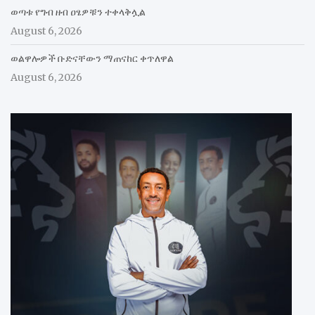
ወጣቱ የግብ ዘብ ዐፄዎቹን ተቀላቅሏል
August 6, 2026
ወልዋሎዎች ቡድናቸውን ማጠናከር ቀጥለዋል
August 6, 2026