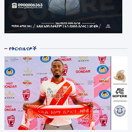
የቅርብ ዜናዎች