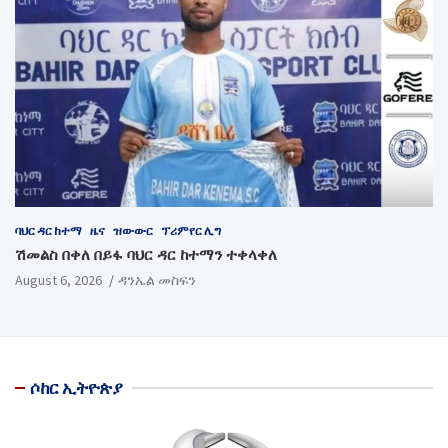
ባህር ዳር ከተማ
ዜና
ዝውውር
ፕሪምየር ሊግ
ሽመልስ በቀለ በይፋ ባህር ዳር ከተማን ተቀላቀለ
August 6, 2026
ዳንኤል መስፍን
ሶከር ኢትዮጵያ