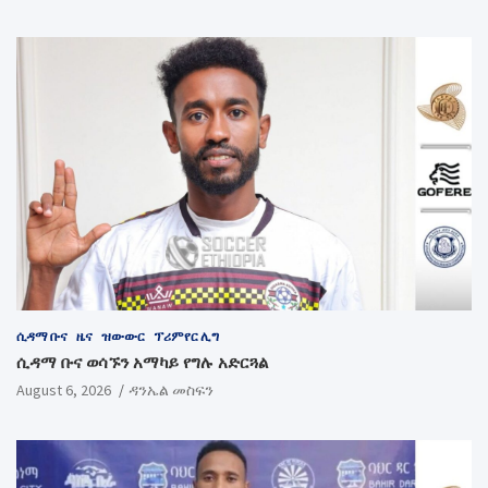
ሲዳማ ቡና
ዜና
ዝውውር
ፕሪምየር ሊግ
ሲዳማ ቡና ወሳኙን አማካይ የግሉ አድርጓል
August 6, 2026
ዳንኤል መስፍን