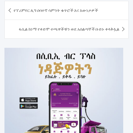
Post
የፕሪምየር ሊግ ሰባተኛ ሳምንት ቁጥሮች እና እውነታዎች
navigation
ፋሲል ከነማ የቀድሞ ተጫዋቾቹን ወደ አሰልጣኞች ቡድኑ ቀላቅሏል