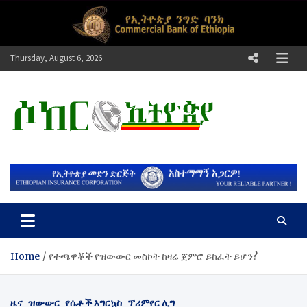
Skip
to
content
Thursday, August 6, 2026
ሶከር ኢትዮጵያ
የኢትዮጵያ እግርኳስ ድምፅ !
Home
የተጫዋቾች የዝውውር መስኮት ከዛሬ ጀምሮ ይከፈት ይሆን?
ዜና
ዝውውር
የሴቶች እግርኳስ
ፕሪምየር ሊግ