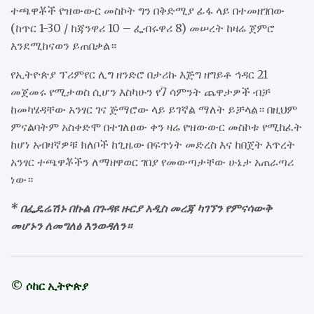
ተጫዋቾች የዝውውር መስኮት ግን በቅድሚያ ፊፋ ላይ በተመዘገበው
(ከጥር 1-30 / ከጃንዋሪ 10 – ፌብሩዋሪ 8) መሠረት ከዛሬ ጀምሮ
እንደሚከናወን ይጠበቃል።
የኢትዮጵያ ፕሪምየር ሊግ ዘንድሮ በታሪኩ እጅግ ዘግይቶ ኅዳር 21
መጀመሩ የሚታወስ ሲሆን እስካሁን የ7 ሳምንት ጨዋታዎች ብቻ
ከመካሄዳቸው አንፃር ገና ጅማሮው ላይ ይገኛል ማለት ይቻላል። በዚህም
ምናልባትም አስቀድሞ በተገለፀው ቀን ዛሬ የዝውውር መስኮቱ የሚከፈት
ከሆነ አብዛኛዎቹ ክለቦች ከጊዜው በፍጥነት መድረስ እና ከበጀት እጥረት
አንፃር ተጫዋቾችን ለማዘዋወር ገበያ የመውጣታቸው ሁኔታ አጠራጣሪ
ነው።
* በፌዴሬሽኑ በኩል በጉዳዩ ዙርያ አዲስ መረጃ ካገኘን የምናሳውቅ
መሆኑን ለመግለፅ እንወዳለን።
© ሶከር ኢትዮጵያ