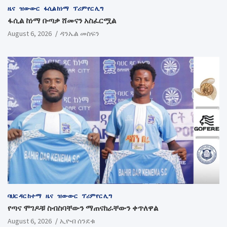
ዜና
ዝውውር
ፋሲል ከነማ
ፕሪምየር ሊግ
ፋሲል ከነማ ቡጣቃ ሸመናን አስፈርሟል
August 6, 2026
ዳንኤል መስፍን
ባህር ዳር ከተማ
ዜና
ዝውውር
ፕሪምየር ሊግ
የጣና ሞገዶቹ ስብስባቸውን ማጠናከራቸውን ቀጥለዋል
August 6, 2026
ኢዮብ ሰንደቁ