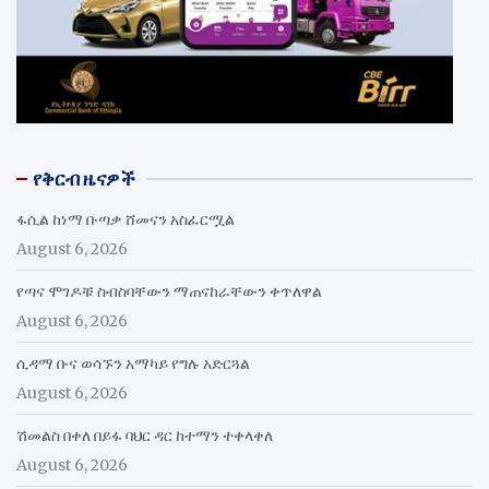
የቅርብ ዜናዎች
ፋሲል ከነማ ቡጣቃ ሸመናን አስፈርሟል
August 6, 2026
የጣና ሞገዶቹ ስብስባቸውን ማጠናከራቸውን ቀጥለዋል
August 6, 2026
ሲዳማ ቡና ወሳኙን አማካይ የግሉ አድርጓል
August 6, 2026
ሽመልስ በቀለ በይፋ ባህር ዳር ከተማን ተቀላቀለ
August 6, 2026