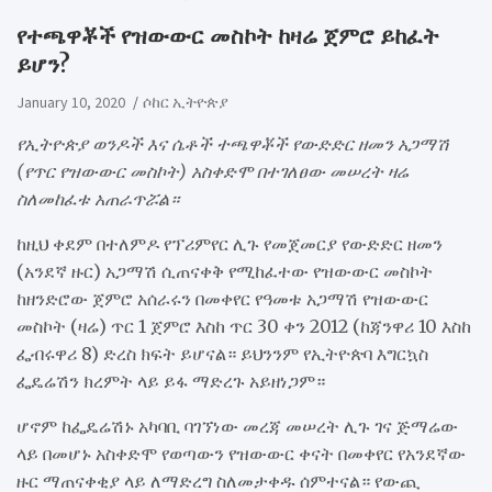
የተጫዋቾች የዝውውር መስኮት ከዛሬ ጀምሮ ይከፈት
ይሆን?
January 10, 2020
ሶከር ኢትዮጵያ
የኢትዮጵያ ወንዶች እና ሴቶች ተጫዋቾች የውድድር ዘመን አጋማሽ
(የጥር የዝውውር መስኮት) አስቀድሞ በተገለፀው መሠረት ዛሬ
ስለመከፈቱ አጠራጥሯል።
ከዚህ ቀደም በተለምዶ የፕሪምየር ሊጉ የመጀመርያ የውድድር ዘመን
(አንደኛ ዙር) አጋማሽ ሲጠናቀቅ የሚከፈተው የዝውውር መስኮት
ከዘንድሮው ጀምሮ አሰራሩን በመቀየር የዓመቱ አጋማሽ የዝውውር
መስኮት (ዛሬ) ጥር 1 ጀምሮ እስከ ጥር 30 ቀን 2012 (ከጃንዋሪ 10 እስከ
ፌብሩዋሪ 8) ድረስ ክፍት ይሆናል። ይህንንም የኢትዮጵባ እግርኳስ
ፌዴሬሽን ክረምት ላይ ይፋ ማድረጉ አይዘነጋም።
ሆኖም ከፌዴሬሽኑ አካባቢ ባገኘነው መረጃ መሠረት ሊጉ ገና ጅማሬው
ላይ በመሆኑ አስቀድሞ የወጣውን የዝውውር ቀናት በመቀየር የአንደኛው
ዙር ማጠናቀቂያ ላይ ለማድረግ ስለመታቀዱ ሰምተናል። የውጪ