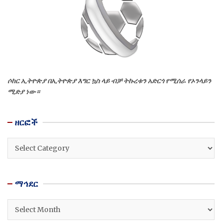
ሶከር ኢትዮጵያ በኢትዮጵያ እግር ኳስ ላይ ብቻ ትኩረቱን አድርጎ የሚሰራ የኦንላይን
ሚድያ ነው።
ዘርፎች
ዘርፎች
ማኅደር
ማኅደር