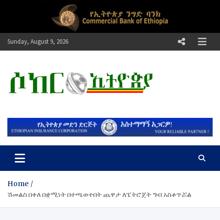
Skip
to
content
Sunday, August 9, 2026
ሶከር ኢትዮጵያ
የኢትዮጵያ እግርኳስ ድምፅ !
Home
ሽመልስ በቀለ በቋሚነት በተጫወተበት ጨዋታ ለፔትሮጀት ግብ አስቆጥሯል