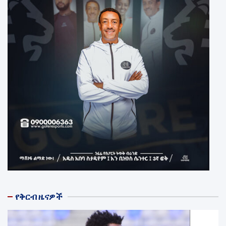
የቅርብ ዜናዎች