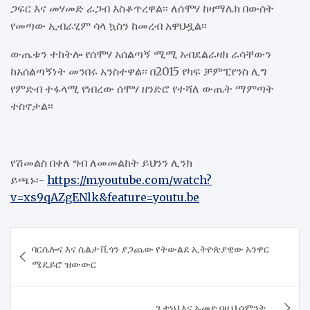
ጋፍር እና መሃመድ ራጋብ እስቆጥረዋል፡፡ ለሰሞሃ ከዛማሌክ በውሰት
የመጣው ኢብራሂም ሳላ ኳስን ከመረብ አዋህዷል፡፡
ውጤቱን ተከትሎ የሰሞሃ አሰልጣኝ ሚሚ አብደልራዛክ ራሳቸውን
ከአሰልጣኝነት መንበሩ አንስተዋል፡፡ በ2015 የካፍ ቻምፒየንስ ሊግ
የምድብ ተፋላሚ የነበረው ሰሞሃ ዘንድሮ የተሻለ ውጤት ማምጣት
ተስኖታል፡፡
የሽመልስ በቀለ ግብ ለመመልከት ይህንን ሊንክ
ይጫኑ፡-
https://m.youtube.com/watch?
v=xs9qAZgENlk&feature=youtu.be
Post
ባርሴሎና እና ሴልታ ቪጎን ያጋጨው የትውልደ ኢትዮጵያዊው አንዋር
navigation
ሜዴይሮ ዝውውር
ጌታነህ እና ኡመድ በዚህ ሳምንት. . .