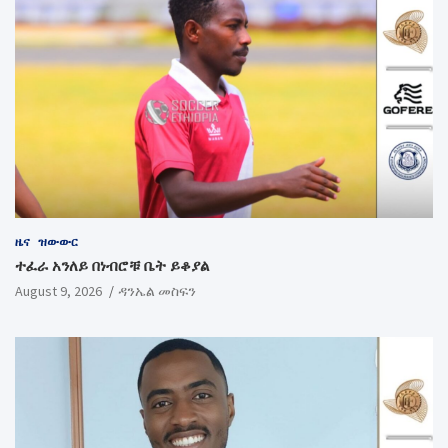
ዜና
ዝውውር
ተፈራ አንለይ በነብሮቹ ቤት ይቆያል
August 9, 2026
ዳንኤል መስፍን