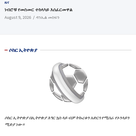
ዜና
ነብሮቹ የመስመር ተከላካይ እሰፈርመዋል
August 9, 2026
ዳንኤል መስፍን
ሶከር ኢትዮጵያ
ሶከር ኢትዮጵያ በኢትዮጵያ እግር ኳስ ላይ ብቻ ትኩረቱን አድርጎ የሚሰራ የኦንላይን
ሚድያ ነው።