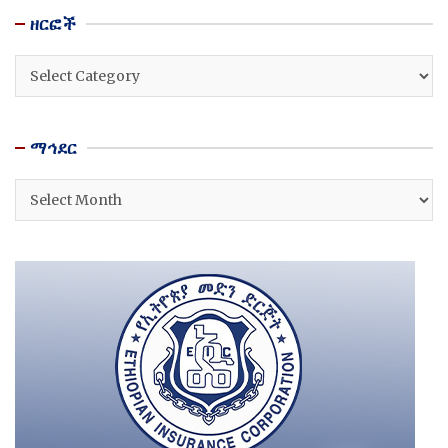
ዘርፎች
ዘርፎች
ማኅደር
ማኅደር