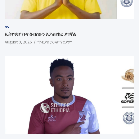
ዜና
ኢትዮጵያ ቡና ስብስቡን እያጠናከረ ይገኛል
August 9, 2026
ማቲያስ ኃይለማርያም