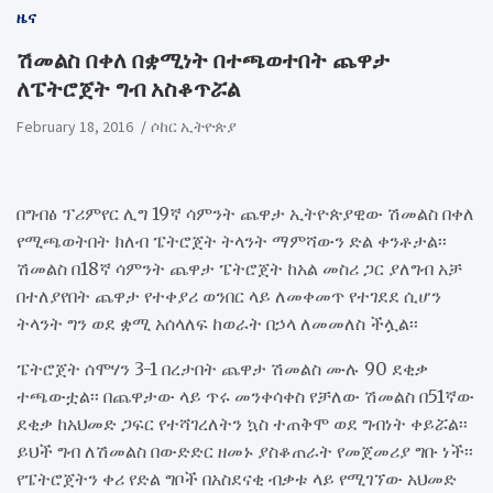
ዜና
ሽመልስ በቀለ በቋሚነት በተጫወተበት ጨዋታ
ለፔትሮጀት ግብ አስቆጥሯል
February 18, 2016
ሶከር ኢትዮጵያ
በግብፅ ፕሪምየር ሊግ 19ኛ ሳምንት ጨዋታ ኢትዮጵያዊው ሽመልስ በቀለ
የሚጫወትበት ክለብ ፔትሮጀት ትላንት ማምሻውን ድል ቀንቶታል፡፡
ሽመልስ በ18ኛ ሳምንት ጨዋታ ፔትሮጀት ከአል መስሪ ጋር ያለግብ አቻ
በተለያየበት ጨዋታ የተቀያሪ ወንበር ላይ ለመቀመጥ የተገደደ ሲሆን
ትላንት ግን ወደ ቋሚ አሰላለፍ ከወራት በኃላ ለመመለስ ችሏል፡፡
ፔትሮጀት ሰሞሃን 3-1 በረታበት ጨዋታ ሽመልስ ሙሉ 90 ደቂቃ
ተጫውቷል፡፡ በጨዋታው ላይ ጥሩ መንቀሳቀስ የቻለው ሽመልስ በ51ኛው
ደቂቃ ከአህመድ ጋፍር የተሻገረለትን ኳስ ተጠቅሞ ወደ ግብነት ቀይሯል፡፡
ይህች ግብ ለሽመልስ በውድድር ዘመኑ ያስቆጠራት የመጀመሪያ ግቡ ነች፡፡
የፔትሮጀትን ቀሪ የድል ግቦች በአስደናቂ ብቃቱ ላይ የሚገኘው አህመድ