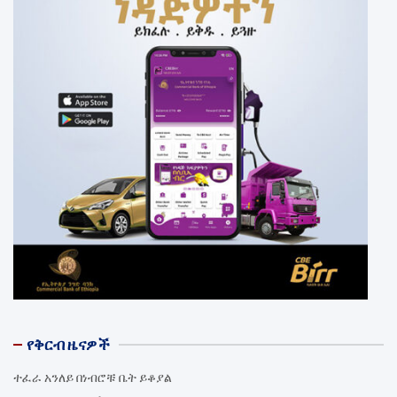
የቅርብ ዜናዎች
ተፈራ አንለይ በነብሮቹ ቤት ይቆያል