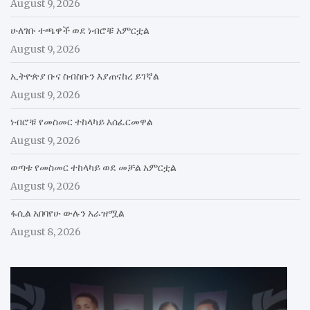
August 9, 2026
ሁለገቡ ተጫዋች ወደ ነብሮቹ አምርቷል
August 9, 2026
ኢትዮጵያ ቡና ስብስቡን እያጠናከረ ይገኛል
August 9, 2026
ነብሮቹ የመስመር ተከላካይ እሰፈርመዋል
August 9, 2026
ወጣቱ የመስመር ተከላካይ ወደ መቻል አምርቷል
August 9, 2026
ፋሲል አበባየሁ ውሉን አራዝሟል
August 8, 2026