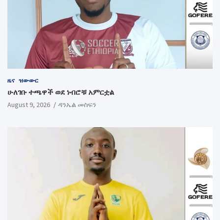
ዜና
ዝውውር
ሁለገቡ ተጫዋች ወደ ነብሮቹ አምርቷል
August 9, 2026
ዳንኤል መስፍን