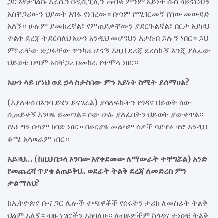
ጋር እየታገልኩ እራሴን በዲሲፒሊን ጠብቄ ምንም አይነት ሱስ ሳይኖርብኝ
አስቸጋሪውን ህይወት እገፋ የነበረው። በጣም የሚገርመኝ የሰው መውደድ
አለኝ። ሁሉም ይመክረኛል፣ የምጠይቃቸውን ያደርጉልኛል፣ በርታ አይዞህ
ትልቅ ደረጃ ትደርሳለህ አሁን እንዲህ መሆንህን አታስብ ይሉኝ ነበር። ይህ
ምክራቸው ድጋፋቸው ጥንካሬ ሆኖኝ እዚህ ደረጃ ደረስኩኝ እንጂ ያለፈው
ህይወቴ በጣም አስቸጋሪ በመከራ የተሞላ ነበር።
አሁን ላይ ሆነህ ወደ ኃላ ስታስበው ምን አይነት ስሜት ይሰማሀል?
(እያለቀሰ በእንባ ይሄን ይናገራል) ያሳለፍኩትን የጎዳና ህይወት ሰው
ሲጠይቀኝ እንባዬ ይመጣል። ሰው ሁሉ ያለፈበትን ህይወት ያውቀዋል።
የእኔ ግን በጣም ከባድ ነበር። በዙርያዬ መልካም ሰዎች ባይኖሩ ኖሮ እንዲህ
ቆሜ አላወራም ነበር።
አይዞህ… (ከዚህ በኃላ እንባው እየቀደመው ለማውራት ተቸግሯል) አንድ
የመጨረሻ ጥያቄ ልጠይቅህ.. ወደፊት ትልቅ ደረጃ ለመድረስ ምን
ታልማለህ?
ከኢትዮጵያ ቡና ጋር ሌሎች ተጫዋቾች የሰሩትን ታሪክ ለመስራት ትልቅ
ህልም አለኝ። ብዙ ነገሮችን አስባለሁ። ለብዙዎችም ከጎዳና ተነስቼ ትልቅ