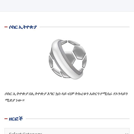
ሶከር ኢትዮጵያ
ሶከር ኢትዮጵያ በኢትዮጵያ እግር ኳስ ላይ ብቻ ትኩረቱን አድርጎ የሚሰራ የኦንላይን
ሚድያ ነው።
ዘርፎች
ዘርፎች