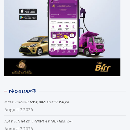
የቅርብ ዜናዎች
ወጣቱ የመስመር አጥቂ በሀላባ ከተማ ይቆያል
August 7, 2026
ኢትዮ ኤሌክትሪክ ሁለገቡን ተከላካይ አስፈረመ
August 7, 2026