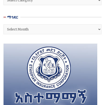
ማኅደር
ማኅደር