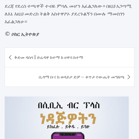
ደረጃ የደረሰ ተጫዋች ተብዬ ምሳሌ መሆን እፈልጋለው። በዚህ አጋጣሚ
ለእኔ እዚህ መድረስ ትልቅ አስተዋፆኦ ያደረጉልኝን በሙሉ ማመስገን
እፈልጋለሁ።
© ሶከር ኢትዮጵያ
Post
ቅድመ ዳሰሳ | ድሬዳዋ ከተማ ከ ሀዋሳ ከተማ
navigation
ሲዳማ ቡና ከ ወላይታ ድቻ – ቀጥታ የውጤት መግለጫ