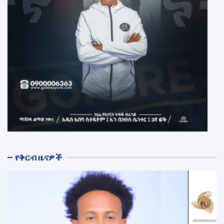
የቅርብ ዜናዎች