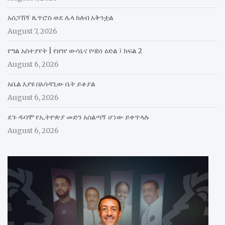
አሰጋኸኝ ጴጥሮስ ወደ ሌላ ክለብ አቅንቷል
August 7, 2026
የግል አስተያየት | የዘገየ ውሳኔና የባከነ ዕድል ፤ ክፍል 2
August 6, 2026
አቤል እያዩ በአሳዳጊው ቤት ይቆያል
August 6, 2026
ደጉ ዱባሞ የኢትዮጵያ መድን አሰልጣኝ ሆነው ይቀጥላሉ
August 6, 2026