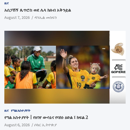
ዜና
አሰጋኸኝ ጴጥሮስ ወደ ሌላ ክለብ አቅንቷል
August 7, 2026
ዳንኤል መስፍን
ዜና
የግል አስተያየት
የግል አስተያየት | የዘገየ ውሳኔና የባከነ ዕድል ፤ ክፍል 2
August 6, 2026
ሶከር ኢትዮጵያ