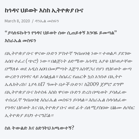
ከጎዳና ህይወት እስከ ኢትዮጵያ ቡና
March 8, 2020
ዳንኤል መስፍን
“ያሳለፍኩትን የጎዳና ህይወት ሰው ሲጠይቀኝ እንባዬ ይመጣል”
እስራኤል መስፍን
በኢትዮጵያ ቡና ዋናው ቡድን ሦስተኛ ግብጠባቂ ነው። ተወልዶ ያደገው
አሰበ ተፈሪ (ጭሮ) ነው። በልጅነት ዕድሜው አሳዳጊ አያቱ ህይወታቸው
በማለፉ ወደ አዲስ አበባ በመምጣት እጅግ አስቸጋሪ የሆነ የህይወት ውጣ
ውረድን በጎዳና ላይ አሳልፏል። ከሰፈር የጨርቅ ኳስ አንስቶ በኢትዮ
ኤሌክትሪክ፣ ኒያላ ከ17 ዓመት በታች ቡድን፣ ከ2009 ጀምሮ ደግሞ
በኢትዮጵያ ቡና ከተስፋ እስከ ዋናው ቡድን ድረስ በጫወት ያሳለፈው
ተሰረፈኛ ግብጠባቂ እስራኤል መስፍን ይባላል። እስራኤል ስላሳለፈው
የጎዳና ህይወት እና በኢትዮጵያ ቡና ወደ ፊት ሰለሚያስበው ህልሙ ለሶከር
ኢትዮጵያ ይህን ተናግሯል።
ስለ ትውልድ እና ዕድገትህ አጫውተኝ?