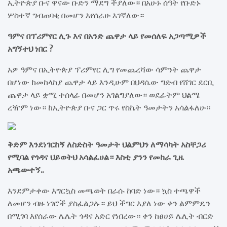
ኢትዮጵያ ቡና ዋናው ቡድን ማደግ ችያለው። በአሁኑ ሰዓት የቡድኑ
ሦስተኛ ግብጠባቂ በመሆን እየሰራሁ እገኛለው።
ዓምና በፕሪምየር ሊጉ እና በአንድ ጨዋታ ላይ የመሰለፍ አጋጣሚዎች
አግኝተህ ነበር ?
አዎ ዓምና በኢትዮጵያ ፕሪምየር ሊግ የመጨረሻው ሳምንት ጨዋታ
በሆነው ከመከላከያ ጨዋታ ላይ እንዲሁም በህዳሴው ግድብ የሸገር ደርቢ
ጨዋታ ላይ ቋሚ ተሰላፊ በመሆን አገልግያለው። ወደፊትም ህልሜ
ረዥም ነው። ከኢትዮጵያ ቡና ጋር ጥሩ የስኬት ዓመታትን አሳልፋለሁ።
ቅድም እንደነገርከኝ ለስድስት ዓመታት ህልምህን ለማሳካት አስቸጋሪ
የሚባል የጎዳና ህይወትህ አሳልፈሀል። እስቲ ያንን የመከራ ጊዜ
አጫውተኝ..
እንደምታቀው እግርኳስ መጫወት በራሱ ከባድ ነው። ኳስ ተጫዋች
ለመሆን ብዙ ነገሮች ያስፈልጋሉ። ይህ ችግር እያለ ነው ቀን ልምምዴን
በሚገባ እየሰራው ሌሌት ጎዳና አድር የነበረው። ቀን ከፀሀይ ሌሊት ብርድ