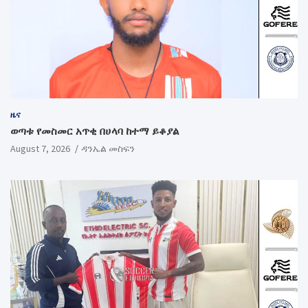
ዜና
ወጣቱ የመስመር አጥቂ በሀላባ ከተማ ይቆያል
August 7, 2026
ዳንኤል መስፍን