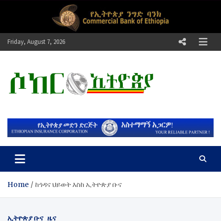
Skip
to
content
Friday, August 7, 2026
ሶከር ኢትዮጵያ
የኢትዮጵያ እግርኳስ ድምፅ !
Home
ከጎዳና ህይወት እስከ ኢትዮጵያ ቡና
ኢትዮጵያ ቡና
ዜና