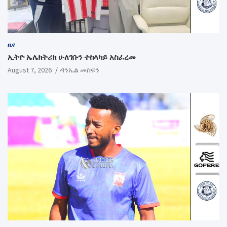
ዜና
ኢትዮ ኤሌክትሪክ ሁለገቡን ተከላካይ አስፈረመ
August 7, 2026
ዳንኤል መስፍን