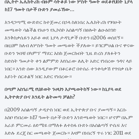
በኢትዮ ኤሌክትሪክ ብዙም ሳትቆይ ነው ሦስት ዓመት ወደቆየህበት ኒያላ
ከ17 ዓመት በታች ቡድን ያመራኸው…
እንዳጋጣሚ ውድድር ከተጀመረ በኃላ ስለነበረ ኤሌክትሪክ የገባሁት
መጫወት ሳልችል የአሁን የኢኮስኮ አሰልጣኝ በፀሎት ልዑዕሰገድ
እንቅስቃሴዬን አይቶ ወደ ኒያላ ታዳጊዎች ቡድን በ2006 ወሰደኝ።
በዚህም ክለብ ለሦስት ዓመት መጫወት ችያለው። ይገርምሀል ቡና ዋናው
ቡድን ገብቼ በካምፕ ማደር እስከ ጀመርኩበት ጊዜ ድረስ ያለፉትን
ስድስት ዓመታት ቀን ልምምድ እየሰራው ለሊት አድር የነበረው ጎዳና ላይ
ነበር። አንድ ሰው እንዲያውም በቆርቆሮ በተሰራ ተንቀሳቃሽ የጥበቃ ቤት
አይነት ሰርቶልኝ ነበር አድር የነበረው።
በጣም አስገራሚ የህይወት ጉዞህን እያጫወትከኝ ነው። ከኒያላ ወደ
ኢትዮጵያ ቡና እንዴት ልትመጣ ቻልክ?
በ2009 አሰልጣኝ ታዲዮስ ነበር ወደ ኢትዮጵያ ቡና ያመጣኝ። እርሱ
አስቦ የነበረው ከ17 ዓመት በታች ቡድን እንድጫወት ነበር። ሆኖም በኤም
አራይ ምርመራ ዕድሜዬ በማለፉ ለተስፋ ቡድኑ በአሰልጣኝ ዮሴፍ እና
እድሉ ደረጄ ስር መጫወት ጀመርኩ። እዛም በነበረኝ ጥሩ ነገር 2011 ወደ