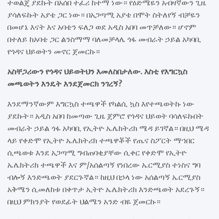
ተወልጄ ያደኩት በአሰበ ተፈሪ ከተማ ነው። የዕድሜዬን አብዛኛውን ጊዜ
ያሳለፍኩት አያቴ ጋር ነው። በአጋጣሚ አያቴ በሞት ስትለየኝ ብቻዬን
በመሆኔ እናት እና አባቴን ፍለጋ ወደ አዲስ አበባ መጥቻለው። ሆኖም
በተለይ ከአባቴ ጋር ልንስማማ ባለመቻላሌ ጎፋ መብራት ኃይል አካባቢ
የጎዳና ህይወትን መኖር ጀመርኩ።
አስቸጋሪውን የጎዳና ህይወትህን እመለስበታለው. እስቲ የእግርኳስ
መጫወትን እንዴት እንደጀመርክ ንገረኝ?
እንደማንኛውም እግርኳስ ተጫዋች የካልሲ ኳስ እየተጫወትኩ ነው
ያደኩት። አዲስ አበባ ከመጣው ጊዜ ጀምሮ የጎዳና ህይወት ባሳለፍኩበት
መብራት ኃይል ጎፋ አካባቢ የኢትዮ ኤሌክትሪክ ሜዳ ይገኛል። በዚህ ሜዳ
ላይ የቀድሞ የኢትዮ ኤሌክትሪክ ተጫዋቾች የጤና ስፖርት ማኀበር
ሲጫወቱ እንደ አጋጣሚ ግብጠባቂያቸው ሲቀር የቀድሞ የኢትዮ
ኤሌክትሪክ ተጫዋች እና ም/አሰልጣኝ የነበረው ኤርሚያስ ተነስና ግባ
ብሎኝ እንድጫወት ያደርጉኛል። ከዚህ በኃላ ነው አሰልጣኝ ኤርሚያስ
አቅሜን ሲመለከቱ በቀጥታ ኢትዮ ኤሌክትሪክ እንድጫወት አደረጉኝ።
በዚህ ምክንያት የወደፊት ህልሜን አንድ ብዬ ጀመርኩ።