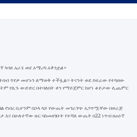
ኝ ካሳዬ አራጌ ወደ አሜሪካ አቅንቷል።
ተሰብ ጥየቃ መሆኑን ለማወቅ ተችሏል። ትናንት ወደ ስፍራው የተጓዘው
አልባትም የሊጉ ውድድር በተባለበት ቀን የማይጀምር ከሆነ ቆይታው ሊጨምር
ል የነበረ ቢሆንም በኃላ ላይ የውጤት መገራገጭ አጋጥሟቸው በወራጅ
 እና በሁለተኛው ዙር ባስመዘገቡት የተሻለ ውጤት በ22 ነጥብ ዘጠነኛ