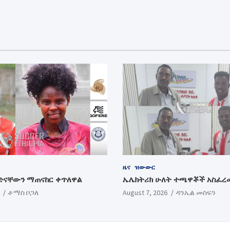
ዜና
ዝውውር
ድናቸውን ማጠናከር ቀጥለዋል
ኤሌክትሪክ ሁለት ተጫዋቾች አስፈረ
ቶማስ ቦጋለ
August 7, 2026
ዳንኤል መስፍን