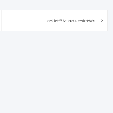
ሀዋሳ ከተማ እና ተስፋዬ መላኩ ተለያዩ