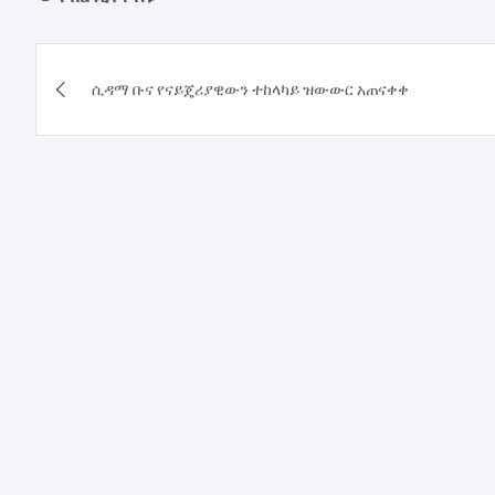
Post
ሲዳማ ቡና የናይጄሪያዊውን ተከላካይ ዝውውር አጠናቀቀ
navigation