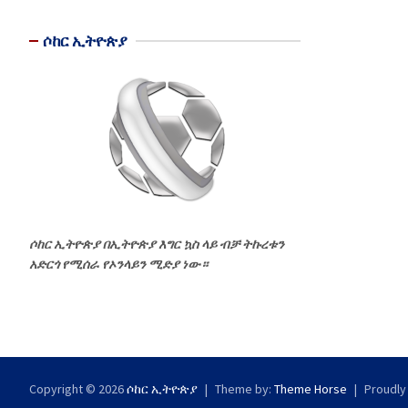
ሶከር ኢትዮጵያ
ሶከር ኢትዮጵያ በኢትዮጵያ እግር ኳስ ላይ ብቻ ትኩረቱን
አድርጎ የሚሰራ የኦንላይን ሚድያ ነው።
Copyright © 2026
ሶከር ኢትዮጵያ
Theme by:
Theme Horse
Proudly