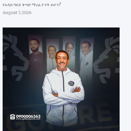
የአዲስ ግደይ ቀጣይ ማረፊያ የት ይሆን?
August 7, 2026