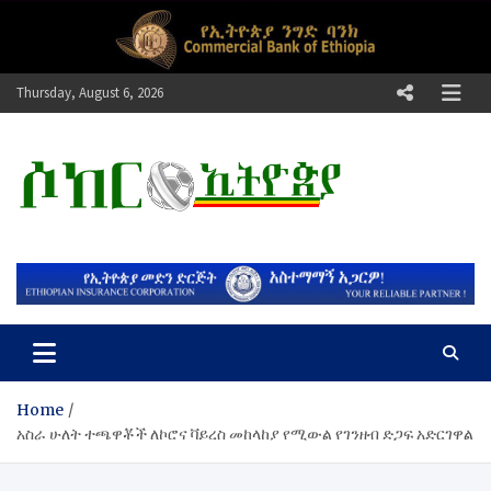
Skip
to
content
Thursday, August 6, 2026
ሶከር ኢትዮጵያ
የኢትዮጵያ እግርኳስ ድምፅ !
Home
አስራ ሁለት ተጫዋቾች ለኮሮና ቫይረስ መከላከያ የሚውል የገንዘብ ድጋፍ አድርገዋል