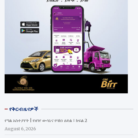
የቅርብ ዜናዎች
የግል አስተያየት | የዘገየ ውሳኔና የባከነ ዕድል ፤ ክፍል 2
August 6, 2026