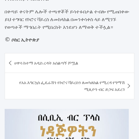
በቀጣይ ቀናትም ሌሎች ተጫዋቾች ይሳተፉበታል ተብሎ የሚጠበቀው
ይህ ተግባር የኮሮና ቫይረስ ለመከላከል በመንቀሳቀስ ላይ ለሚገኙ
የወጣቶች ማኅበራት የሚበረከት እንደሆነ ለማወቅ ተችሏል።
© ሶከር ኢትዮጵያ
Post
ሀዋሳ ከተማ አዲስ ረዳት አሰልጣኝ ሾሟል
navigation
የአአ እግርኳስ ፌዴሬሽን የኮሮና ቫይረስን ለመካለከል የሚረዳ የግማሽ
ሚሊዮን ብር ድጋፍ አደረገ