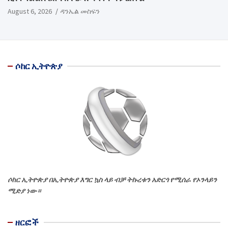
August 6, 2026
ዳንኤል መስፍን
ሶከር ኢትዮጵያ
ሶከር ኢትዮጵያ በኢትዮጵያ እግር ኳስ ላይ ብቻ ትኩረቱን አድርጎ የሚሰራ የኦንላይን
ሚድያ ነው።
ዘርፎች