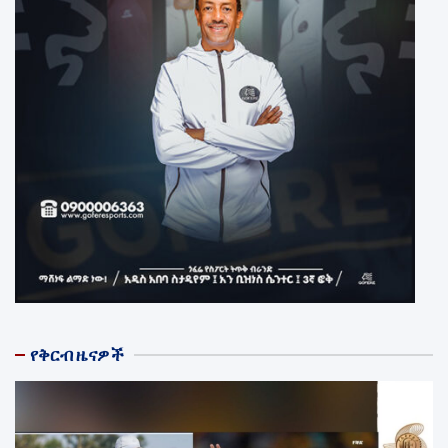
የቅርብ ዜናዎች