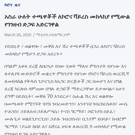
ኮሮና
ዜና
አስራ ሁለት ተጫዋቾች ለኮሮና ቫይረስ መከላከያ የሚውል
የገንዘብ ድጋፍ አድርገዋል
March 26, 2020
ማቲያስ ኃይለማርያም
የደደቢት ፣ ወልዋሎ ፣ መቐለ እና ሽረ ተጫዋቾች በጋራ ለኮሮና ቫይረስ
መከላከያ የሚሆን ድጋፍ አደረጉ።
በዓለም አቀፍ ደረጃ ለበርካታ የሰው ሂወት ማለፍ ምክንያት የሆነው እና
ለተለያዩ ውድድሮች መቋረጥ ምክንያት የሆነው የኮሮና ቫይረስ ወረርሺኝ
ለመከላከል የቅዱስ ጊዮርጊስ ከአጋር ድርጅቶች ጋር በመሆን እና በግል
ደረጃ ካርሎስ ዳምጠው በግሉ ድጋፎች ማድረጋቸው ይታወሳል። አሁን
ደግሞ በደደቢት፣ መቐለ 70 እንደርታ፣ ስሑል ሽረ እና ወልዋሎ
በመጫወት የሚገኙት ሄኖክ ገብረመድኅን፣ አንተነህ ገብረክርስቶስ፣ ሙሴ
ዮሐንስ፣ ኃይለአብ ኃይለሥላሴ፣ ዮናስ ግርማይ፣ ሶፎንያስ ሰይፈ፣
ሙሉጌታ ወልደጊዮርጊስ፣ ኃይሉ ገብረየሱስ፣ ቢንያም ደበሳይ፣ ክብሮም
ግርማይ ፣ያሬድ ከበደ እና አሸናፊ ሀፍቱ ለወረርሺኙ መከላከያ የሚውል
የገንዘብ ድጋፍ አድርገዋል።