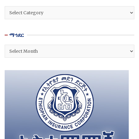
ዘርፎች
ማኅደር
ማኅደር