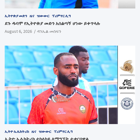
ኢትዮጵያ መድን
ዜና
ዝውውር
ፕሪምየር ሊግ
ደጉ ዱባሞ የኢትዮጵያ መድን አሰልጣኝ ሆነው ይቀጥላሉ
August 6, 2026
ዳንኤል መስፍን
ኢትዮ ኤሌክትሪክ
ዜና
ዝውውር
ፕሪምየር ሊግ
ኢትዮ ኤሌክትሪክ ተከላካይ ለማግኘት ተቃርበዋል