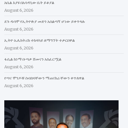
አቤል እያዩ በአሳዳጊው ቤት ይቆያል
August 6, 2026
ደጉ ዱባሞ የኢትዮጵያ መድን አሰልጣኝ ሆነው ይቀጥላሉ
August 6, 2026
ኢትዮ ኤሌክትሪክ ተከላካይ ለማግኘት ተቃርበዋል
August 6, 2026
ፋሲል ከነማ ቡጣቃ ሸመናን አስፈርሟል
August 6, 2026
የጣና ሞገዶቹ ስብስባቸውን ማጠናከራቸውን ቀጥለዋል
August 6, 2026