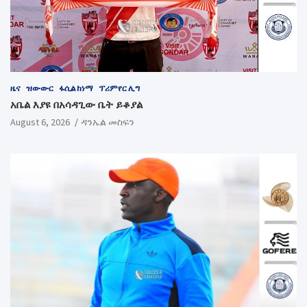
ዜና
ዝውውር
ፋሲል ከነማ
ፕሪምየር ሊግ
አቤል እያዩ በአሳዳጊው ቤት ይቆያል
August 6, 2026
ዳንኤል መስፍን