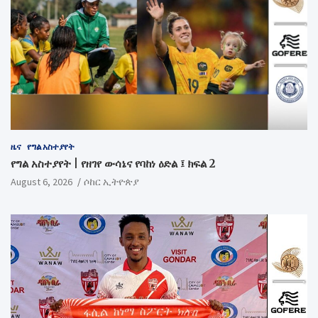
ዜና
የግል አስተያየት
የግል አስተያየት | የዘገየ ውሳኔና የባከነ ዕድል ፤ ክፍል 2
August 6, 2026
ሶከር ኢትዮጵያ