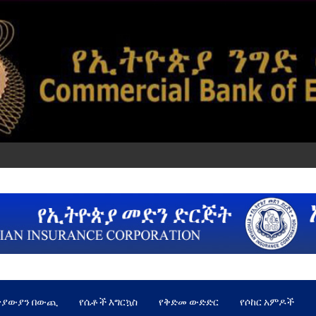
ጵያውያን በውጪ
የሴቶች እግርኳስ
የቅድመ ውድድር
የሶከር አምዶች