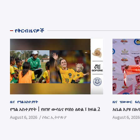
የቅርብ ዜናዎች
ዜና
የግል አስተያየት
ዜና
ዝውውር
ፋሲ
የግል አስተያየት | የዘገየ ውሳኔና የባከነ ዕድል ፤ ክፍል 2
አቤል እያዩ በአ
August 6, 2026
ሶከር ኢትዮጵያ
August 6, 2026