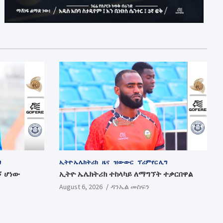
ግ
ኢትዮ ኤሌክትሪክ
ዜና
ዝውውር
ፕሪምየር ሊግ
ኝ ሆነው
ኢትዮ ኤሌክትሪክ ተከላካይ ለማግኘት ተቃርበዋል
August 6, 2026
ዳንኤል መስፍን