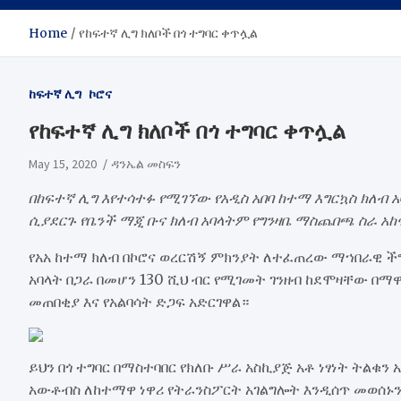
Home
የከፍተኛ ሊግ ክለቦች በጎ ተግባር ቀጥሏል
ከፍተኛ ሊግ
ኮሮና
የከፍተኛ ሊግ ክለቦች በጎ ተግባር ቀጥሏል
May 15, 2020
ዳንኤል መስፍን
በከፍተኛ ሊግ እየተሳተፉ የሚገኘው የአዲስ አበባ ከተማ እግርኳስ ክለብ
ሲያደርጉ የቤንች ማጂ ቡና ክለብ አባላትም የግንዛቤ ማስጨበጫ ስራ አ
የአአ ከተማ ክለብ በኮሮና ወረርሽኝ ምክንያት ለተፈጠረው ማኀበራዊ ች
አባላት በጋራ በመሆን 130 ሺህ ብር የሚገመት ገንዘብ ከደሞዛቸው በማ
መጠበቂያ እና የአልባሳት ድጋፍ አድርገዋል።
ይህን በጎ ተግባር በማስተባበር የክለቡ ሥራ አስኪያጅ አቶ ነፃነት ትልቁ
አውቶብስ ለከተማዋ ነዋሪ የትራንስፖርት አገልግሎት እንዲሰጥ መወሰኑን 