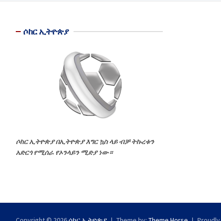
ሶከር ኢትዮጵያ
ሶከር ኢትዮጵያ በኢትዮጵያ እግር ኳስ ላይ ብቻ ትኩረቱን
አድርጎ የሚሰራ የኦንላይን ሚድያ ነው።
Copyright © 2026
ሶከር ኢትዮጵያ
Theme by:
Theme Horse
Proudly