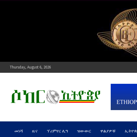
Skip
to
content
Thursday, August 6, 2026
ሶከር ኢትዮጵያ
የኢትዮጵያ እግርኳስ ድምፅ !
መነሻ
ዜና
ፕሪምየር ሊግ
ዝውውር
ዋልያዎቹ
ኢትዮ