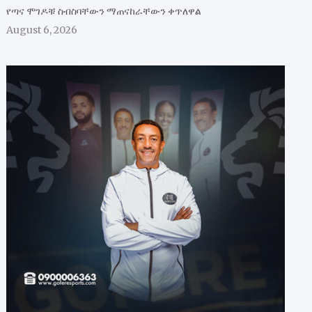
የጣና ሞገዶቹ ስብስባቸውን ማጠናከራቸውን ቀጥለዋል
August 6, 2026