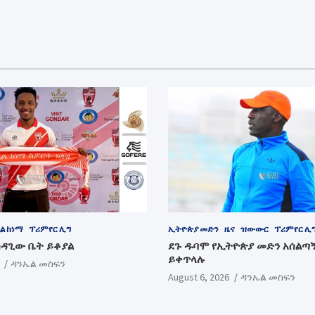
ል ከነማ
ፕሪምየር ሊግ
ኢትዮጵያ መድን
ዜና
ዝውውር
ፕሪምየር ሊ
ሳዳጊው ቤት ይቆያል
ደጉ ዱባሞ የኢትዮጵያ መድን አሰልጣ
ይቀጥላሉ
ዳንኤል መስፍን
August 6, 2026
ዳንኤል መስፍን