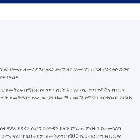
 አባላት በሙሉ ለመቅዶንያ አረጋውያን እና ህሙማን መርጃ የቁሳቁስ ድጋፍ
ከናውነዋል።
ግር ለመቅረፍ በማሰብ የወንድ፣ የሴት እና የታዳጊ ተጫዋቾችና የቡድን
ዋጣት ለመቅዶንያ የአረጋውያን ህሙማን መርጃ የምግብ ቁሳቀሱስ፣ የንፅህና
ን አስተዋፆኦ ያደረጉ ሲሆን በተጓዳኝ ክለቡ የሚጠቀምበትን የመመላለሻ
ሰምተናል። ከዚህ ቀደም ለመቅዶንያ የ100 ሺህ ብር የገንዘብ ድጋፍ