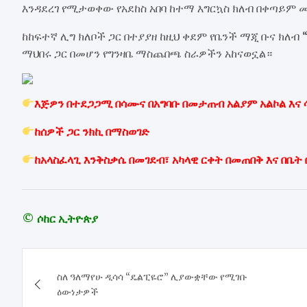
እንዳደረገ የሚታወቀው የአደከስ አበባ ከተማ እግርኳስ ክለብ በቀጣይም
ከከፍተኛ ሊግ ክለቦች ጋር በተያያዘ ከዚህ ቀደም የቤንች ማጂ ቡና ክለብ 
ማህበሩ ጋር በመሆን የግንዛቤ ማስጨበጫ ስራዎችን አከናወኗል።
እጅዎን በተደጋጋሚ በሳሙና በአግባቡ በመታጠብ አልያም አልኮል እና
ከሰዎች ጋር ንክኪ በማስወገድ
ከአላስፈላጊ እንቅስቃሴ በመገደብ፣ አካላዊ ርቀት በመጠበቅ እና በቤት 
© ሶከር ኢትዮጵያ
Post
ስለ ዓለማየሁ ዲሳሳ “ዴልፒዬሮ” ሊያውቋቸው የሚገቡ
navigation
ዕውነታዎች