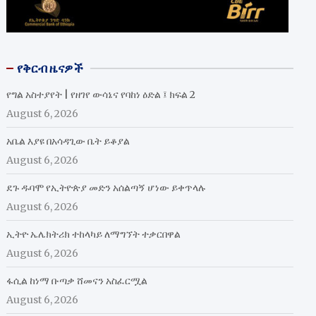
የቅርብ ዜናዎች
የግል አስተያየት | የዘገየ ውሳኔና የባከነ ዕድል ፤ ክፍል 2
August 6, 2026
አቤል እያዩ በአሳዳጊው ቤት ይቆያል
August 6, 2026
ደጉ ዱባሞ የኢትዮጵያ መድን አሰልጣኝ ሆነው ይቀጥላሉ
August 6, 2026
ኢትዮ ኤሌክትሪክ ተከላካይ ለማግኘት ተቃርበዋል
August 6, 2026
ፋሲል ከነማ ቡጣቃ ሸመናን አስፈርሟል
August 6, 2026