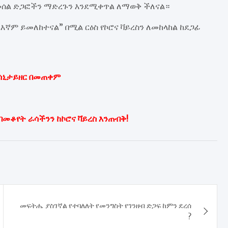
 መሰል ድጋፎችን ማድረጉን እንደሚቀጥል ለማወቅ ችለናል።
“እኛም ይመለከተናል” በሚል ርዕስ የኮሮና ቫይረስን ለመከላከል ከደጋፊ
 ሳኒታይዘር በመጠቀም
በመቆየት ራሳችንን ከኮሮና ቫይረስ እንጠብቅ!
መፍትሔ ያስገኛል የተባለለት የመንግስት የገንዘብ ድጋፍ ከምን ደረሰ
?