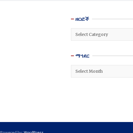
ዘርፎች
ዘርፎች
ማኅደር
ማኅደር
 Powered by:
WordPress