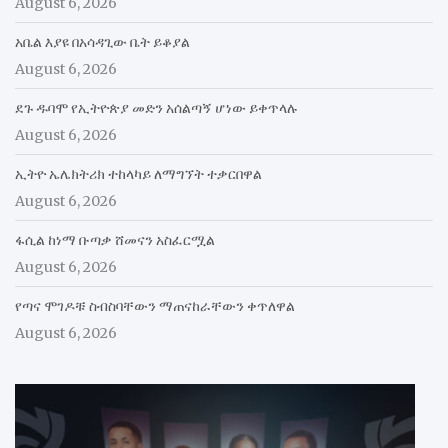
August 6, 2026
አቤል እያዩ በአሳዳጊው ቤት ይቆያል
August 6, 2026
ደጉ ዱባሞ የኢትዮጵያ መድን አሰልጣኝ ሆነው ይቀጥላሉ
August 6, 2026
ኢትዮ ኤሌክትሪክ ተከላካይ ለማግኘት ተቃርበዋል
August 6, 2026
ፋሲል ከነማ ቡጣቃ ሸመናን አስፈርሟል
August 6, 2026
የጣና ሞገዶቹ ስብስባቸውን ማጠናከራቸውን ቀጥለዋል
August 6, 2026