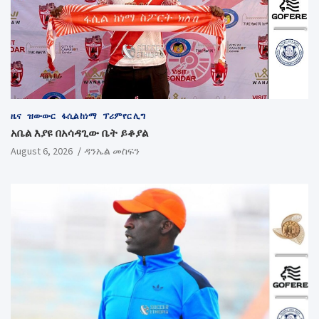
ዜና
ዝውውር
ፋሲል ከነማ
ፕሪምየር ሊግ
አቤል እያዩ በአሳዳጊው ቤት ይቆያል
August 6, 2026
ዳንኤል መስፍን