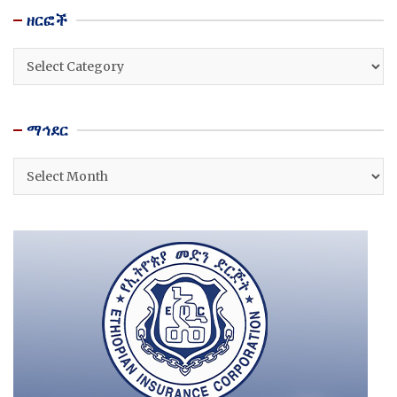
ዘርፎች
ዘርፎች
ማኅደር
ማኅደር