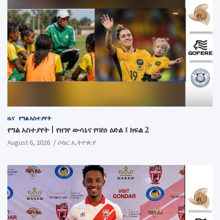
ዜና
የግል አስተያየት
የግል አስተያየት | የዘገየ ውሳኔና የባከነ ዕድል ፤ ክፍል 2
August 6, 2026
ሶከር ኢትዮጵያ