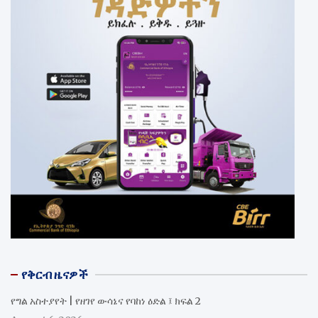
የቅርብ ዜናዎች
የግል አስተያየት | የዘገየ ውሳኔና የባከነ ዕድል ፤ ክፍል 2