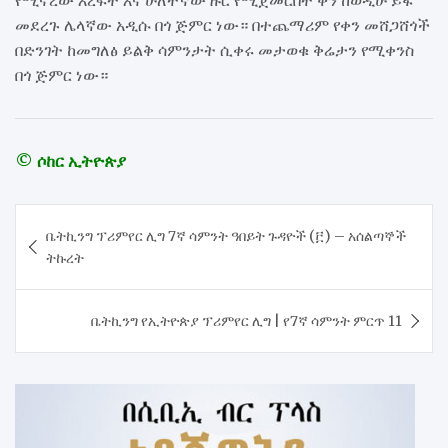
የሚኖረው እረፍት እና ሁለተኛው ዙር የሚጀመርበት ቀን ከወዲሁ ይፋ
መደረጉ ሌላኛው አዲሱ በጎ ጅምር ነው። በተጨማሪም የቀን መሸጋሸጎች
በድንገት ከመግለፅ ይልቅ ሳምንታት ሲቀሩ መታወቁ ቅሬታን የሚቀንስ
በጎ ጅምር ነው።
© ሶከር ኢትዮጵያ
Post
ቤትኪንግ ፕሪምየር ሊግ 7ኛ ሳምንት ዓበይት ጉዳዮች (፫) – አሰልጣኞች
navigation
ትኩረት
ቤትኪንግ የኢትዮጵያ ፕሪምየር ሊግ | የ7ኛ ሳምንት ምርጥ 11