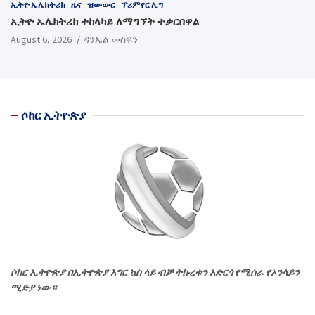
ኢትዮ ኤሌክትሪክ
ዜና
ዝውውር
ፕሪምየር ሊግ
ኢትዮ ኤሌክትሪክ ተከላካይ ለማግኘት ተቃርበዋል
August 6, 2026
ዳንኤል መስፍን
ሶከር ኢትዮጵያ
ሶከር ኢትዮጵያ በኢትዮጵያ እግር ኳስ ላይ ብቻ ትኩረቱን አድርጎ የሚሰራ የኦንላይን
ሚድያ ነው።