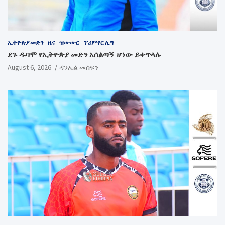
ኢትዮጵያ መድን
ዜና
ዝውውር
ፕሪምየር ሊግ
ደጉ ዱባሞ የኢትዮጵያ መድን አሰልጣኝ ሆነው ይቀጥላሉ
August 6, 2026
ዳንኤል መስፍን