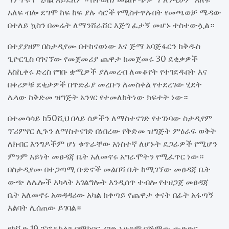
አለፍ ብሎ ደግሞ ከፍ ከፍ ያሉ ሳሮች የሚስተዋሉበት የመጫወቻ ሜዳው
በተለይ ኳስን በመሬት ለማንሸራሸር እጅግ ፈታኝ መሆኑ ተስተውሏል።
በተያያዘም በስታዲየሙ በተከናወነው እና ጅማ አባጅፋርን ከቅዱስ
ጊዮርጊስ ባገናኘው የመጀመሪያ ጨዋታ ከመጀመሩ 30 ደቂቃዎች
እስኪቀሩ ድረስ የግቡ ቋሚዎች ያለመረብ ለመቆየት የተገደዱበት እና
በቀሪዎቹ ደቂቃዎች በጥድፊያ መረቡን ለመስቀል የተደረገው ሂደት
ሌላው ከቅድመ ዝግጅት አንፃር የተመለከትነው ክፍተት ነው።
በተመሳሳይ ከ50ሺህ በላይ ሰዎችን ለማስተናገድ የተገነባው ስታዲየም
ፕሪምየር ሊጉን ለማስተናገድ በነበረው የቅድመ ዝግጅት ምዕራፍ ወቅት
ለክብር እንግዶችም ሆነ ቁጥራቸው አነስተኛ ለሆኑት ደጋፊዎች የሚሆን
ምንም አይነት መፀዳጃ ቤት አለመኖሩ አግራሞትን የሚፈጥር ነው።
በስታዲየሙ በተጋጣሚ ቡድኖች መልበሻ ቤት ከሚገኘው መፀዳጃ ቤት
ውጭ ለሌሎች አካላት አገልግሎት እንዲሰጥ ተብሎ የተዘጋጀ መፀዳጃ
ቤት አለመኖሩ አወዳዳሪው አካል ከቀጣይ የጨዋታ ቀናት በፊት አፋጣኝ
እልባት ሊሰጠው ይገባል።
የኮቪድ 19 ፕሮቶኮልን በማክበር ረገድ አሁንም በጅማው ውድድር