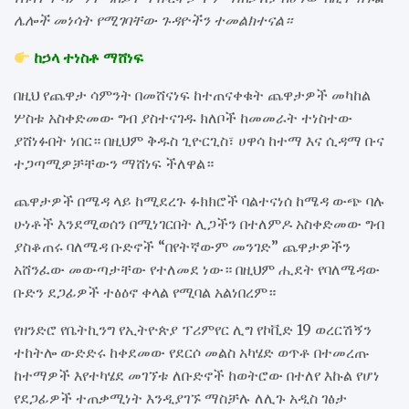
ሌሎች መነሳት የሚገባቸው ጉዳዮችን ተመልክተናል።
ከኃላ ተነስቶ ማሸነፍ
በዚህ የጨዋታ ሳምንት በመሸናነፍ ከተጠናቀቁት ጨዋታዎች መካከል
ሦስቱ አስቀድመው ግብ ያስተናገዱ ክለቦች ከመመራት ተነስተው
ያሸነፉበት ነበር። በዚህም ቅዱስ ጊዮርጊስ፣ ሀዋሳ ከተማ እና ሲዳማ ቡና
ተጋጣሚዎቻቸውን ማሸነፍ ችለዋል።
ጨዋታዎች በሜዳ ላይ ከሚደረጉ ፉክክሮች ባልተናነሰ ከሜዳ ውጭ ባሉ
ሁነቶች እንደሚወሰን በሚነገርበት ሊጋችን በተለምዶ አስቀድመው ግብ
ያስቆጠሩ ባለሜዳ ቡድኖች “በየትኛውም መንገድ” ጨዋታዎችን
አሸንፈው መውጣታቸው የተለመደ ነው። በዚህም ሒደት የባለሜዳው
ቡድን ደጋፊዎች ተፅዕኖ ቀላል የሚባል አልነበረም።
የዘንድሮ የቤትኪንግ የኢትዮጵያ ፕሪምየር ሊግ የኮቪድ 19 ወረርሽኝን
ተከትሎ ውድድሩ ከቀደመው የደርሶ መልስ አካሄድ ወጥቶ በተመረጡ
ከተማዎች እየተካሄደ መገኘቱ ለቡድኖች ከወትሮው በተለየ እኩል የሆነ
የደጋፊዎች ተጠቃሚነት እንዲያገኙ ማስቻሉ ለሊጉ አዲስ ገፅታ