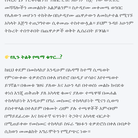
መሻሻሎችን መመልከት አልቻልንም። ስታዲየሙ መቀመጫ ወንበር
የሌለውን መሆኑን ተከትሎ በስታዲየሙ ጨዋታውን ለመከታተል የሚገኙ
አካላት እጅግ ተጠጋግተው ሲቀመጡ ተስተውሏል። ይህም ጉዳይ አሁንም
ትኩረት ተሰጥቶበት በጨዋታዎች ወቅት ሊሰራበት ይገባል።
የሊጉ ትልቅ የጫማ ቁጥር…?
ከዚህ ቀደም በመከላከያ እንዲሁም በአዳማ ከተማ ሲጫወት
የምናውቀው ቴዎድሮስ በቀለ ዘንድሮ በሀዲያ ሆሳዕና እየተጫወተ
ይገኛል። በቁመቱ ገዘፍ ያለው እና አሁን ላይ በተወሰነ መልኩ ክብደቱ
ቀነሰ እንጂ ጠቅጠቅ ያለ አካላዊ ቁመና ያለው ተጫዋቹ በመሐል
ተከላካይነት እንዲሁም በግራ መስመር ተከላካይነት ሚናን ሲወጣ
ይስተዋላል በተለይም በቁመት ረዘም ያሉ ተጫዋቾች እምብዛም
በማይደፈረው እና ከፍተኛ ፍጥነት፣ ትጋትና አካላዊ ብርታት
በሚጠይቀው የመስመር ተከላካይ ስፍራ ግዙፉን ቴዎድሮስ በቀለ በብቃት
ሲከወን መመልከት አግራሞትን የሚያጭር ነው።