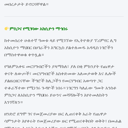
መበረታታት ይኖርባቸዋል።
ምስጋና የሚገባው አክሲዮን ማኅበሩ
ከተመሰረተ ሁለተኛ ዓመቱ ላይ የሚገኘው የኢትዮጵያ ፕሪምየር ሊግ
አክሲዮን ማህበር በሀገራችን እግርኳስ ያልተለመዱ አዳዲስ ነገሮችን
በማስተዋወቁ ቀጥሏል።
የዓለምአቀፍ መርሃግብሮችን ያላማከለ፣ ያለ በቂ ምክንያት የጨዋታ
ቀናት ለውጦች፣ መርሃግብሮች አስቀድመው አለመታወቅ እና ሌሎች
ያልዘረዘርናቸው ችግሮች ከሊጋችን የመርሃግብር አወጣጥ ጋር
ተቆራኝተው የሚነገሩ ጉዳዮች ነበሩ። ነገርግን ካለፈው ዓመት አንስቶ
ምስጋና ለአክሲዮን ማህበሩ ይሁንና መሻሻሎችን እየተመለከትን
እንገኛለን።
ዘንድሮ ደግሞ ገና የመጀመሪያው ዙር ሊጠናቀቅ አራት የጨዋታ
ሳምንታት እየቀሩት የመጀመሪያው ዙር የሚጠናቀቅበት ወቅት፣ በመሐል