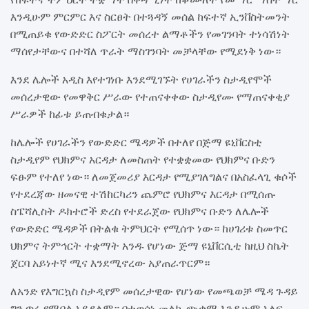
እንዲሁም ምርምር እና ስርፀት በተጓዳኝ መሰል ከፍተኛ ኢንቨስትመንት
በሚጠይቁ የውድድር ስፖርት መሰረተ ልማቶችን የመገንባት ተነሳሽነት
ማሰየታቸውና በተሻለ ጥራት ማስገንባት መቻላቸው የሚደነቅ ነው።
እንደ ሌሎች አዲስ እየተገነቡ እንደሚገኙት የሀገራችን ስታዲየሞች
መሰረታዊው የመዋቅር ሥራው የተጠናቀቀው ስታዲየሙ የማጠናቀቂያ
ሥራዎች ከፊቱ ይጠብቁታል።
ከሌሎች የሀገራችን የውድድር ሜዳዎች በተለየ በጅማ ዩኒቨርስቲ
ስታዲየም የህክምና አርዳታ ለመስጠት የተቋቋመው የህክምና ቡድን
ፍፁም የተለየ ነው። ለመጀመሪያ እርዳታ የሚያገለግልና በአስፈላጊ ቁሶች
የተደረጃው ዘመናዊ ተሽከርካሪን ጨምሮ የህክምና እርዳታ በሚሰጡ
ስፔሻሊስት ዶክተሮች ድረስ የተደራጀው የህክምና ቡድን ለሌሎች
የውድድር ሜዳዎች በትልቁ ትምህርት የሚሰጥ ነው። ከሀገሪቱ ስመጥር
ህክምና ትምኅርት ተቋማት አንዱ የሆነው ጅማ ዩኒቨርሲቲ ከዚህ ስኬት
ጀርባ አይነተኛ ሚና እንደሚኖረው አያጠራጥርም።
ለአንድ የእግርኳስ ስታዲየም መሰረታዊው የሆነው የመጫወቻ ሜዳ ጉዳይ
ግን ጥሩ የሚባል አይደለም። በተወሰነ መልኩ ጭቃማ እንዲሁም አለፍ