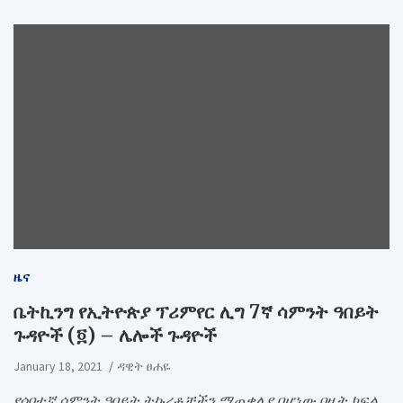
ዜና
ቤትኪንግ የኢትዮጵያ ፕሪምየር ሊግ 7ኛ ሳምንት ዓበይት
ጉዳዮች (፬) – ሌሎች ጉዳዮች
January 18, 2021
ዳዊት ፀሐዬ
የሰባተኛ ሳምንት ዓበይት ትኩረቶቻችን ማጠቃለያ በሆነው በዚት ክፍል