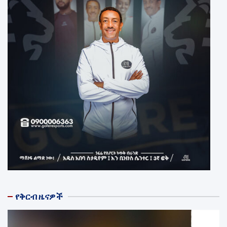
የቅርብ ዜናዎች