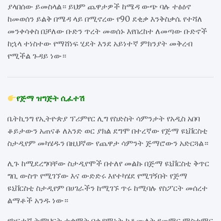
ያላበሰው ይመስላል። ይህም ጨዋታዎች ከሜዳ ውጭ ባሉ ተፅዕኖ
ከመወሰን ይልቅ በሜዳ ላይ በሚኖረው የ90 ደቂቃ እንቅስቃሴ የተሻለ
መንቀሳቀስ በቻለው ቡድን ጥረት መወሰኑ እየበረከተ ለመጣው ቡድኖች
ከኋላ ተነስተው የማሸነፍ ሂደት እንደ አይነተኛ ምክንያት መቅረብ
የሚችል ጉዳይ ነው።
የጅማ ዝግጅት ሲፈተሽ
ቤትኪንግ የኢትዮጵያ ፕሪምየር ሊግ የስድስት ሳምንታት የአዲስ አበባ
ቆይታውን አጠናቆ ለአንድ ወር ያክል ደግሞ በተረኛው የጅማ ዩኒቨርስቲ
ስታዲየም መካሄዱን በዚህኛው የጨዋታ ሳምንት ጅማሮውን አድርጓል።
ሊጉ ከሚደረግባቸው ስታዲየሞች በተለየ መልኩ በጅማ ዩኒቨርስቲ ቅጥር
ግቢ ውስጥ የሚገኘው እና ውድድሩ እየተካሄደ የሚገኝበት የጅማ
ዩኒቨርስቲ ስታዲየም በሀገራችን ከሚገኙ ጥሩ ከሚባሉ የስፖርት መሰረተ
ልማቶች አንዱ ነው።
የከፍተኛ ትምህርት ተቋማት በቀዳሚነት ከቆሙለት የመማር ማስተማር