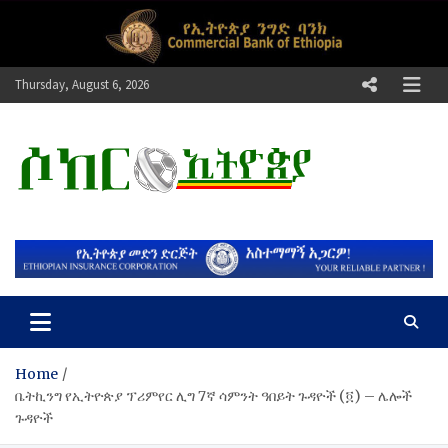
Skip
to
content
Thursday, August 6, 2026
ሶከር ኢትዮጵያ
የኢትዮጵያ እግርኳስ ድምፅ !
Home
ቤትኪንግ የኢትዮጵያ ፕሪምየር ሊግ 7ኛ ሳምንት ዓበይት ጉዳዮች (፬) – ሌሎች
ጉዳዮች