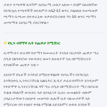
ታድያ ተጫዋቹ ሌላኛም አስገራሚ መለያ አለው። ይህም በአብዛኛው
የእግርኳስ ተጫዋቾች በተለምዶ ከ42-43 ቁጥር ያልዘለለ የመጫወቻ
ጫማን ሲጫሙ በተቃራኒው ቴዎድሮስ በቀለ ግን 46 ቁጥር ጫማን
መጫማቱ አስገራሚ ያደርገዋል።
የሊጉ ብቸኛዋ ሴት የጨዋታ ኮሚሽነር
ሲዳማ ቡና ድሬዳዋ ከተማን ከመመራት ተነስቶ በረታበት ጨዋታ ሣራ
ሰዒድ በዘንድሮው የውድድር ዘመን ለሁለተኛ ጊዜ በኮሚሽነርነት
የታዘበችው ጨዋታ ነበር።
አነስተኛ የሴቶች ተሳትፎ በሚስተዋልበት የሀገራችን የእግርኳስ
እንቅስቃሴ ኢንተርናሽናል አልቢትር ሊዲያ ታፈሰ በዳኝነት እንዲሁም
የቀድሞዋ ኢንተርናሽናል ዳኛ ሣራ ሰዒድ በኮሚሽነርነት ሚና በሀገሪቱ
ትልቁ የክለቦች ውድድር ላይ በኃላፊነት ሲሰሩ መመልከት ብሎም
ኃላፊነታቸውን በብቃት መወጣት ሌሎች ሴት ባለሙያዎች ላይ
የሚኖረው በጎ ተፅዕኖ ቀላል የሚባል አይደለምና ሁለቱ እንስቶች