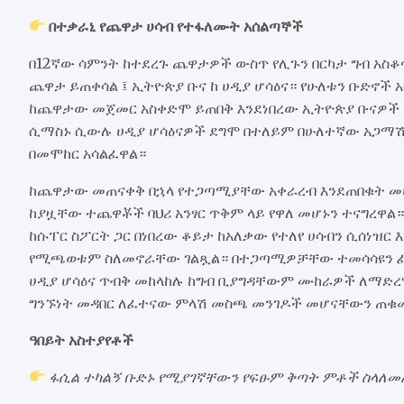
በተቃራኒ የጨዋታ ሀሳብ የተፋለሙት አሰልጣኞች
በ12ኛው ሳምንት ከተደረጉ ጨዋታዎች ውስጥ የሊጉን በርካታ ግብ አስቆ
ጨዋታ ይጠቀሳል ፤ ኢትዮጵያ ቡና ከ ሀዲያ ሆሳዕና። የሁለቱን ቡድኖች
ከጨዋታው መጀመር አስቀድሞ ይጠበቅ እንደነበረው ኢትዮጵያ ቡናዎች 
ሲማስኑ ሲውሉ ሀዲያ ሆሳዕናዎች ደግሞ በተለይም በሁለተኛው አጋማሽ
በመሞከር አሳልፈዋል።
ከጨዋታው መጠናቀቅ በኋላ የተጋጣሚያቸው አቀራረብ እንደጠበቁት መሆ
ከያዟቸው ተጨዋቾች ባህሪ አንፃር ጥቅም ላይ የዋለ መሆኑን ተናግረዋል።
ከሱፐር ስፖርት ጋር በነበረው ቆይታ ከአለቃው የተለየ ሀሳብን ሲሰነዝር
የሚጫወቱም ስለመኖራቸው ገልጿል። በተጋጣሚዎቻቸው ተመሳሳዩን ፈተና
ሀዲያ ሆሳዕና ጥብቅ መከላከሉ ከግብ ቢያግዳቸውም ሙከራዎች ለማድረግ 
ግንኙነት መዳበር ለፈተናው ምላሽ መስጫ መንገዶች መሆናቸውን ጠቁ
ዓበይት አስተያየቶች
ፋሲል ተካልኝ ቡድኑ የሚያገኛቸውን የፍፁም ቅጣት ምቶች ስላለ