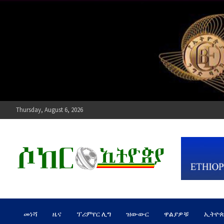
Skip
to
content
Thursday, August 6, 2026
ሶከር ኢትዮጵያ
የኢትዮጵያ እግርኳስ ድምፅ !
መነሻ
ዜና
ፕሪምየር ሊግ
ዝውውር
ዋልያዎቹ
ኢትዮ