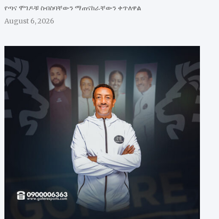
የጣና ሞገዶቹ ስብስባቸውን ማጠናከራቸውን ቀጥለዋል
August 6, 2026