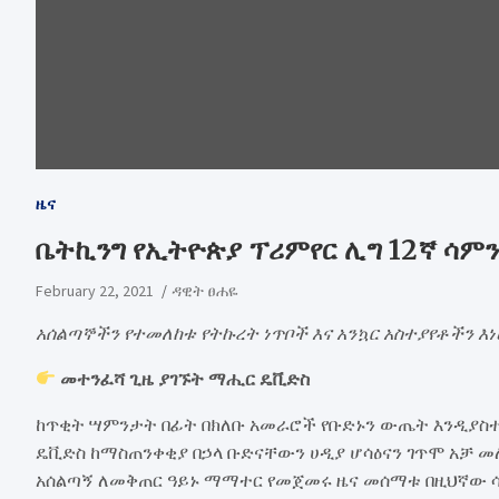
ዜና
ቤትኪንግ የኢትዮጵያ ፕሪምየር ሊግ 12ኛ ሳምን
February 22, 2021
ዳዊት ፀሐዬ
አሰልጣኞችን የተመለከቱ የትኩረት ነጥቦች እና አንኳር አስተያየቶችን እነ
መተንፈሻ ጊዜ ያገኙት ማሒር ዴቪድስ
ከጥቂት ሣምንታት በፊት በክለቡ አመራሮች የቡድኑን ውጤት እንዲያስ
ዴቪድስ ከማስጠንቀቂያ በኃላ ቡድናቸውን ሀዲያ ሆሳዕናን ገጥሞ አቻ መ
አሰልጣኝ ለመቅጠር ዓይኑ ማማተር የመጀመሩ ዜና መሰማቱ በዚህኛው ሳ