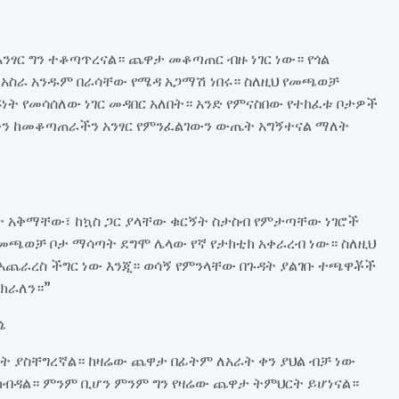
ፃር ግን ተቆጣጥረናል። ጨዋታ መቆጣጠር ብዙ ነገር ነው። የጎል
 አስራ አንዱም በራሳቸው የሜዳ አጋማሽ ነበሩ። ስለዚህ የመጫወቻ
ነት የመሳሰለው ነገር መዳበር አለበት። አንድ የምናስበው የተከፈቱ ቦታዎች
ውን ከመቆጣጠራችን አንፃር የምንፈልገውን ውጤት አግኝተናል ማለት
ት አቅማቸው፣ ከኳስ ጋር ያላቸው ቁርኝት ስታስብ የምታጣቸው ነገሮች
የመጫወቻ ቦታ ማሳጣት ደግሞ ሌላው የኛ የታክቲክ አቀራረብ ነው። ስለዚህ
የአጨራረስ ችግር ነው እንጂ። ወሳኝ የምንላቸው በጉዳት ያልገቡ ተጫዋቾች
ክራለን።”
ሴ
ስጠት ያስቸግረኛል። ከዛሬው ጨዋታ በፊትም ለአራት ቀን ያህል ብቻ ነው
ብዳል። ምንም ቢሆን ምንም ግን የዛሬው ጨዋታ ትምህርት ይሆነናል።