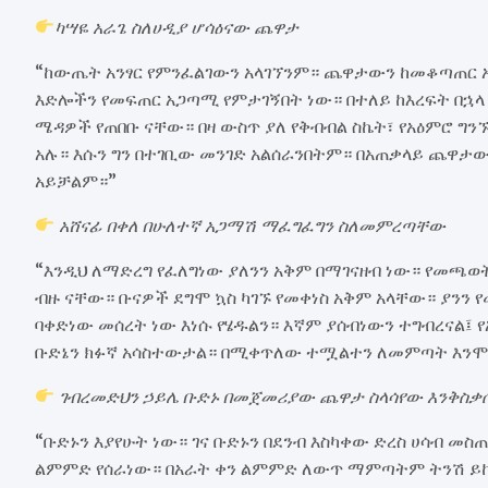
ካሣዬ አራጌ ስለሀዲያ ሆሳዕናው ጨዋታ
“ከውጤት አንፃር የምንፈልገውን አላገኘንም። ጨዋታውን ከመቆጣጠር አን
እድሎችን የመፍጠር አጋጣሚ የምታገኝበት ነው። በተለይ ከእረፍት በኋላ
ሜዳዎች የጠበቡ ናቸው። በዛ ውስጥ ያለ የቅብብል ስኬት፣ የአዕምሮ ግንኙ
አሉ። እሱን ግን በተገቢው መንገድ አልሰራንበትም። በአጠቃላይ ጨዋታ
አይቻልም።”
አሸናፊ በቀለ በሁለተኛ አጋማሽ ማፈግፈግን ስለመምረጣቸው
“እንዲህ ለማድረግ የፈለግነው ያለንን አቅም በማገናዘብ ነው። የመጫወ
ብዙ ናቸው። ቡናዎች ደግሞ ኳስ ካገኙ የመቀነስ አቅም አላቸው። ያንን 
ባቀድነው መሰረት ነው እነሱ የሄዱልን። እኛም ያሰብነውን ተግብረናል፤ 
ቡድኔን ክፉኛ አሳስተውታል። በሚቀጥለው ተሟልተን ለመምጣት እንሞ
ገብረመድህን ኃይሌ ቡድኑ በመጀመሪያው ጨዋታ ስላሳየው እንቅስቃ
“ቡድኑን እያየሁት ነው። ገና ቡድኑን በደንብ እስካቀው ድረስ ሀሳብ መ
ልምምድ የሰራነው። በአራት ቀን ልምምድ ለውጥ ማምጣትም ትንሽ ይከ