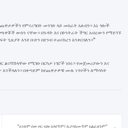
 ጨዋታዎችን የምናረግበት መንገድ ላይ መስራት አለብን። እኔ ጎሎች
ተጫዋቾች ውስን ናቸው። በጉዳት እና በኮንትራት ችግር አብረውን የማይገኙ
ፍት ጊዜያት እንደ ቡድን በደንብ ተጠናክረን እንቀርባለን።”
ር ልናሻሽላቸው የሚገቡ በርካታ ነገሮች ነበሩ። የመጀመሪያውን እና
ዳት እንችላለን። በቀጣይም ከየጨዋታዎቹ ሙሉ ነጥቦችን ለማሳካት
“አንድም ሰው ዞር ብሎ አላየኝም፤ ሊያሳክሙኝም አልፈለጉም”