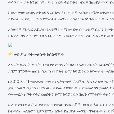
ወሳኝ ከመሆኑ አንፃር ከፍተኛ ትኩረት ተሰጥቶት ነበር። በጨዋታውም ቡ
ከጨዋታው መጠናቀቅ በኃላ አሰልጣኙ በከፍተኛ የደስታ ስሜት በተጠባባቂ
እያጨበጡ ደስታቸውን የገለፁበት መንገድ አሰልጣኙ ከነበሩበትን ጫና አ
አሰልጣኝ ማሒር ዴቪድስ የአዳማ ከተማው ድል በጥቂቱም ቢሆን የመተን
ካልቻሉ ግን አሁንም ቢሆን በቦታቸው የመቆየታቸው ነገር አጠያያቂ መሆ
ወደ ሥራ የተመለሱት አሰልጣኞች
ላለፉት ስድስት ወራት በተለያየ ምክንያት ክለብ አልባ የነበሩት አሰልጣ
ደግም በሜዳው ጠርዝ ሲዳማ ቡና እና ጅማ አባ ጅፋርን እየመሩ ተመል
በ2010 እና 11 የውድድር ዘመን የኢትዮጵያ ፕሪምየር ሊግ ባለድል የ
ያልቻለውን ሲዳማ ቡናን ወደ ቀደመ ተፎካካሪነቱ የመመለስን ኃላፊነት 
የመውረድ ስጋት የተጋረጠበትን ጅማ አባጅፋርን በሊጉ የማቆየት ተልዕኮ
ሁለቱ የካበተ ልምድ ያላቸው የቀድው ተጨዋቾች በሁለተኛው ዙር በተ
በተወሰነ መልኩም ቢሆን በሚፈልጉት የጨዋታ መንገድ ገንብተው ቡድኖች