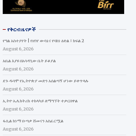
የቅርብ ዜናዎች
የግል አስተያየት | የዘገየ ውሳኔና የባከነ ዕድል ፤ ክፍል 2
August 6, 2026
አቤል እያዩ በአሳዳጊው ቤት ይቆያል
August 6, 2026
ደጉ ዱባሞ የኢትዮጵያ መድን አሰልጣኝ ሆነው ይቀጥላሉ
August 6, 2026
ኢትዮ ኤሌክትሪክ ተከላካይ ለማግኘት ተቃርበዋል
August 6, 2026
ፋሲል ከነማ ቡጣቃ ሸመናን አስፈርሟል
August 6, 2026