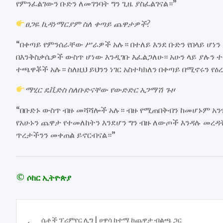
የምንፈልገውን ቡድን ለመገንባት ግን ጊዜ ያስፈልገናል።”
ፀጋዬ ኪዳነማርያም ስለ ቀጣይ ጨዋታዎች?
“በቀጣይ የምንሰራቸው ሥራዎች አሉ። በተለይ እንደ ቡድን የበላይ ሆነን
በእንቅስቃሴዎች ውስጥ ሆነው እንዲገቡ እፈልጋለሁ። አሁን ላይ ያሉን 
ተጫዋቾች አሉ። ስለዚህ ይህንን ነገር አስተካክለን በቀጣይ በሚኖሩን የዕረ
ማሂር ዴቪድስ ስለቡድናቸው የውድድር አጋማሽ ጉዞ
“በቡድኑ ውስጥ ብዙ መሻሻሎች አሉ። ብዙ የሚጠበቅብን ከመሆኑም አንፃ
የአሁኑን ጨዋታ የተመለከትን እንደሆን ግን ብዙ ለውጦች እንዳሉ መረ
ጥረታችንን መቀጠል ይኖርብናል።”
© ሶከር ኢትዮጵያ
Post
ሴቶች ፕሪምየር ሊግ | ሀዋሳ ከተማ ከጨዋታ ብልጫ ጋር