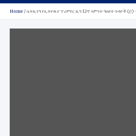
Home
ቤትኪንግ የኢትዮጵያ ፕሪምየር ሊግ 12ኛ ሳምንት ዓበይት ጉዳዮች (፫)