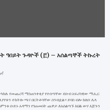
ት ዓበይት ጉዳዮች (፫) – አሰልጣኞች ትኩረት
ሆ!
ተካክሉ የመጨረሻ ማስጠንቀቂያ የተሰጣቸው ደቡብ አፍሪካዊው ማሒር
ለያየቱን ተከትሎ ጫና በርትቶባቸው ሰንብቷል። ይባስ ብሎ ክለቡ ሌላ
ምንቱ ቡድኑ አዳማን የገጠመበት ጨዋታ ለአሰልጣኙ እህል ውሃ እጅጉን