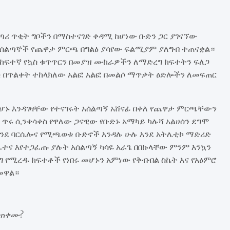
ጣሪ ጥቂት ግቦችን በማስተናገድ ቀዳሚ ከሆነው ቡድን ጋር ያገናኘው
 አሰልጣኞች የጨዋታ ምርጫ በግልፅ ያሳየው ፍልሚያም ያለግብ ተጠናቋል።
ከፍተኛ የኳስ ቁጥጥርን በመያዝ ሙከራዎችን ለማድረግ ክፍተትን ፍለጋ
 በጥልቀት ተከላክለው አልፎ አልፎ በመልሶ ማጥቃት ዕድሎችን ለመፍጠር
ኑ እንዳገዛቸው የተናገሩት አሰልጣኝ አሸናፊ በቀለ የጨዋታ ምርጫቸውን
 ጥሩ ሲንቀሳቀስ የዋለው ጋናዊው የቡድኑ አማካይ ካሉሻ አልሀሰን ደግሞ
 እንደ ባርሴሎና የሚጫወቱ ቡድኖች እንዳሉ ሁሉ እንደ አትሌቲኮ ማድሪድ
 እየተጋፈጡ ያሉት አሰልጣኝ ካሳዬ አራጌ በበኩላቸው ምንም እንኳን
የሚረዱ ክፍተቶች የነበሩ መሆኑን አምነው የቅብብል ስኬት እና የአዕምሮ
መዋል።
መጠቀሙ?