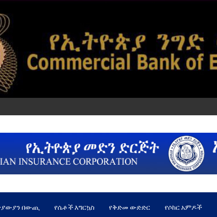
ጵያውያን በውጪ
የሴቶች እግርኳስ
የቅድመ ውድድር
የሶከር አምዶች