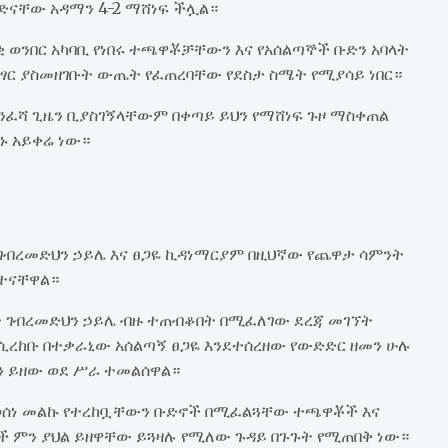
ድናቸው አዳማን 4-2 ማሸነፍ ችሏል።
 ወንበር አካባቢ የነበሩ ተጫዋቾቻቸውን እና የአሰልጣኞች ቡድን አባላት
ንፃር ያስመዘገቡት ውጤት የፈጠረባቸው የደስታ ስሜት የሚያሳይ ነበር።
ፈሻ ጊዜን ቢያስገኝላቸውም በቀጣይ ይህን የማሸነፍ ጉዞ ማስቀጠል
ኑ አይቀሬ ነው።
ኝ ገብረመድህን ኃይሌ እና ፀጋዬ ኪዳነማርያም በዚህኛው የጨዋታ ሳምንት
ክተናቸዋል።
ሆኑት ገብረመድህን ኃይሌ ብዙ ተጠብቆበት በሚፈለገው ደረጃ መገኘት
ሲረከቡ በተቃራኒው አሰልጣኝ ፀጋዬ እንደተሰረዘው የውድድር ዘመን ሁሉ
ን ይዘው ወደ ሥራ ተመልሰዋል።
ወሰነ መልኩ የተረከቧቸውን ቡድኖች በሚፈልጓቸው ተጫዋቾች እና
 ምን ያህል ይዘዋቸው ይጓዛሉ የሚለው ጉዳይ በጉጉት የሚጠበቅ ነው።