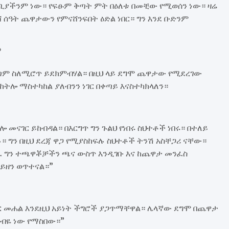
ግቢያችንም ነው። የፍፁም ቅጣት ምት በዕለቱ በመቺው የሚወሰን ነው። ዛሬ
 ሰዓት ጨዋታውን የምናሸንፍበት ዕድል ነበር። ግን እንደ ቡድንም
?
ጣም ስለሚሮጥ ይደክምብሃል። በዚህ ላይ ደግሞ ጨዋታው የሚደረገው
ተከትሎ ማስተካከል ያለብንን ነገር በቀጣይ እናስተካክላለን።
መናገር ይከብዳል። በእርግጥ ግን ጉልህ የነበሩ ስህተቶች ነበሩ። በተለይ
። ግን በዚህ ደረጃ ዋጋ የሚያስከፍሉ ስህተቶች ትንሽ አስቸጋሪ ናቸው።
ረፈ ግን ተጫዋቾቻችን ጫና ውስጥ እንዲገቡ እና ከጨዋታ መንፈስ
ይዘን ወጥተናል።”
ድር መሐል እንደዚህ አይነት ችግሮች ያጋጥማቸዋል። ሌላኛው ደግሞ በጨዋታ
 ብዬ ነው የማስበው።”