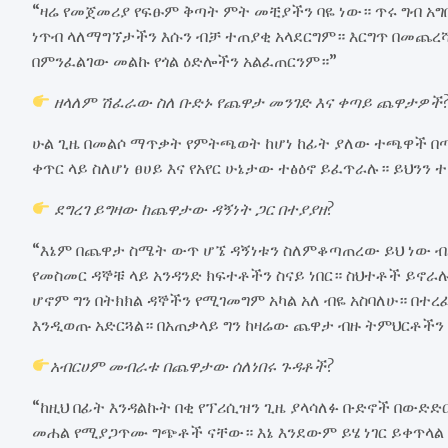
“ዛሬ የመጀመሪያ የፍፁም ቅጣት ምት መቺያችን ባዬ ነው። ጥሩ ግብ አ
ነጥብ ላለማግኘታችን እሱን ብቻ ተጠያቂ አላደርግም። እርግጥ በመጨረሻ
በምንፈልገው መልኩ የጎል ዕድሎችን አልፈጠርንም።”
ዘላለም ሽፈራው ስለ ቡድኑ የጨዋታ መንገድ እና ቀጣይ ጨዋታዎች
ሁል ጊዜ በመልሶ ማጥቃት የምትጫወት ከሆነ ከፊት ያለው ተጫዋች በ
ቀጥር ላይ ስለሆነ ፀሀይ እና የአየር ሁኔታው ተፅዕኖ ይፈጥራሉ። ይህንን 
ደግረገ ይግዛው ከጨዋታው ዳኝነት ጋር በተያያዘ?
“እኔም በጨዋታ ስሜት ውጥ ሆኜ ዳኝነቱን ስለምቆጣጠረው ይህ ነው ብሎ 
የመስመር ዳኞቹ ላይ አንዳንድ ክፍተቶችን ስናይ ነበር። ስህተቶች ይኖራሉ
ሆኖም ግን በትክክል ዳኞችን የሚገመግም አካል አለ ብዬ አስባለሁ። በተ
እንዲወጡ አድርጓል። በአጠቃላይ ግን ከዛሬው ጨዋታ ብዙ ትምህርቶችን 
አብርሀም መብራቱ በጨዋታው ሰለነበሩ ጉዳቶች?
“ከዚህ በፊት እንዳልኩት በቂ የፕሪሲዝን ጊዜ ያላሳለፉ ቡድኖች በውድ
መሐል የሚያጋጥሙ ግጭቶች ናቸው። እኔ እንደውም ይሄ ነገር ይቀጥላል