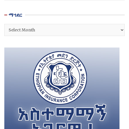
ማኅደር
ማኅደር