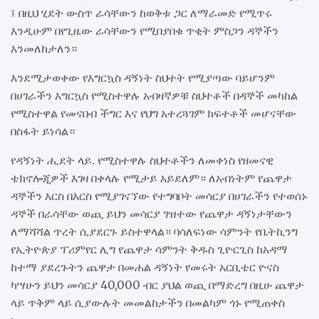
፤ በዚህ ሂደት ውስጥ ራሳቸውን ከወቅቱ ጋር ለማራመድ የሚጥሩ
እንዲሁም በየጊዜው ራሳቸውን የሚበያበቁ ጥቂት ምስጋን ዳኞችን
እንመለከታለን።
እንደሚታወቀው የእግርኳስ ዳኝነት ስህተት የሚያጣው ባይሆንም
በሀገራችን እግርኳስ የሚስተዋሉ አብዛኛዎቹ ስህተቶች በዳኞች መካከል
የሚስተዋል የመናበብ ችግር እና የህግ አተረጓገም ክፍተቶች መሆናቸው
በስፋት ይነሳል።
የዳኝነት ሒደት ላይ. የሚስተዋሉ ስህተቶችን ለመቀነስ የዘመናዊ
ቴክኖሎጂዎች እገዛ በቀላሉ የሚታይ አይደለም። ለአብነትም የጨዋታ
ዳኞችን እርስ በእርስ የሚያገናኘው የተግባቦት መሳርያ በሀገራችን የተወሰኑ
ዳኞች በራሳቸው ወጪ ይህን መሳርያ ገዝተው የጨዋታ ዳኝነታቸውን
ለማሻሻል ጥረት ሲያደርጉ ይስተዋላል። ባሳለፍነው ሳምንት የቤትኪንግ
የኢትዮጵያ ፕሪምየር ሊግ የጨዋታ ሳምንት ቅዱስ ጊዮርጊስ ከአዳማ
ከተማ ያደረጉትን ጨዋታ በመሐል ዳኝነት የመሩት አርቢቴር ዮናስ
ካሣሁን ይህን መሳርያ 40,000 ብር ያህል ወጪ በማድረግ በዚሁ ጨዋታ
ላይ ጥቅም ላይ ሲያውሉት መመልከታችን በመልካም ጎኑ የሚጠቀስ