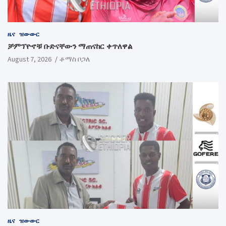
ዜና
ዝውውር
ቻምፕዮኖቹ ቡድናቸውን ማጠናከር ቀጥለዋል
August 7, 2026
ቶማስ ቦጋለ
ዜና
ዝውውር