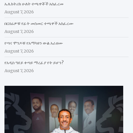
ኤሌክትሪክ ሁለት ተጫዋቾች አስፈረመ
August 7, 2026
በርበሬዎቹ የፊት መስመር ተጫዋች አስፈረሙ
August 7, 2026
የጣና ሞገዶቹ የአማካዩን ውል አራዘሙ
August 7, 2026
የአዲስ ግደይ ቀጣይ ማረፊያ የት ይሆን?
August 7, 2026