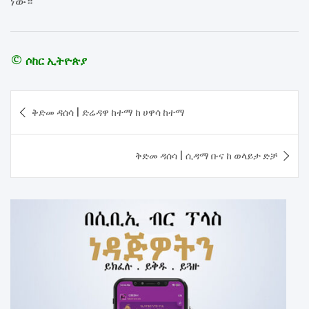
ነው።
© ሶከር ኢትዮጵያ
Post
ቅድመ ዳሰሳ | ድሬዳዋ ከተማ ከ ሀዋሳ ከተማ
navigation
ቅድመ ዳሰሳ | ሲዳማ ቡና ከ ወላይታ ድቻ