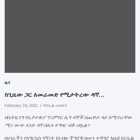
ዜና
ከጊዜው ጋር ለመራመድ የሚታትረው ዳኛ…
February 24, 2021
ዳንኤል መስፍን
በቤትኪንግ የኢትዮጵያ ፕሪምየር ሊግ ዳኞች በጨዋታ ላይ ከሚኖራቸው
ሚና ውጭ አንድ ዳኛ በሌላ ተግባር ብቅ ብሏል።
በሀገራችን የእግርኳስ ዳኝነት ከነብዙ ችግሮቹ ዘመን ተሻግሮ እዚህ ደርሷል