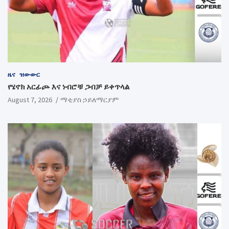
ዜና
ዝውውር
የሄኖክ አርፊጮ እና ነብሮቹ ጋብቻ ይቀጥላል
August 7, 2026
ማቲያስ ኃይለማርያም